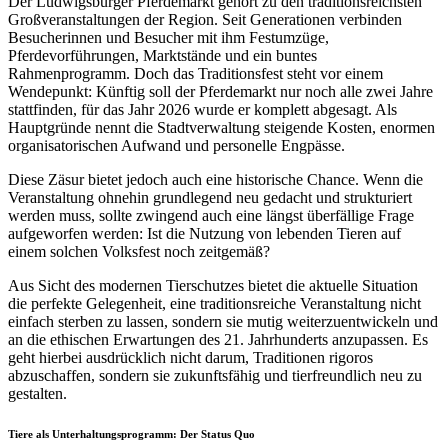
Der Ludwigsburger Pferdemarkt gehört zu den traditionsreichsten
Großveranstaltungen der Region. Seit Generationen verbinden
Besucherinnen und Besucher mit ihm Festumzüge,
Pferdevorführungen, Marktstände und ein buntes
Rahmenprogramm. Doch das Traditionsfest steht vor einem
Wendepunkt: Künftig soll der Pferdemarkt nur noch alle zwei Jahre
stattfinden, für das Jahr 2026 wurde er komplett abgesagt. Als
Hauptgründe nennt die Stadtverwaltung steigende Kosten, enormen
organisatorischen Aufwand und personelle Engpässe.
Diese Zäsur bietet jedoch auch eine historische Chance. Wenn die
Veranstaltung ohnehin grundlegend neu gedacht und strukturiert
werden muss, sollte zwingend auch eine längst überfällige Frage
aufgeworfen werden: Ist die Nutzung von lebenden Tieren auf
einem solchen Volksfest noch zeitgemäß?
Aus Sicht des modernen Tierschutzes bietet die aktuelle Situation
die perfekte Gelegenheit, eine traditionsreiche Veranstaltung nicht
einfach sterben zu lassen, sondern sie mutig weiterzuentwickeln und
an die ethischen Erwartungen des 21. Jahrhunderts anzupassen. Es
geht hierbei ausdrücklich nicht darum, Traditionen rigoros
abzuschaffen, sondern sie zukunftsfähig und tierfreundlich neu zu
gestalten.
Tiere als Unterhaltungsprogramm: Der Status Quo