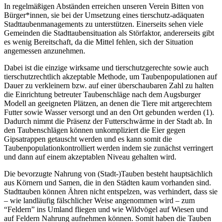
In regelmäßigen Abständen erreichen unseren Verein Bitten von
Bürger*innen, sie bei der Umsetzung eines tierschutz-adäquaten
Stadttaubenmanagements zu unterstützen. Einerseits sehen viele
Gemeinden die Stadttaubensituation als Störfaktor, andererseits gibt
es wenig Bereitschaft, da die Mittel fehlen, sich der Situation
angemessen anzunehmen.
Dabei ist die einzige wirksame und tierschutzgerechte sowie auch
tierschutzrechtlich akzeptable Methode, um Taubenpopulationen auf
Dauer zu verkleinern bzw. auf einer überschaubaren Zahl zu halten
die Einrichtung betreuter Taubenschläge nach dem Augsburger
Modell an geeigneten Plätzen, an denen die Tiere mit artgerechtem
Futter sowie Wasser versorgt und an den Ort gebunden werden (1).
Dadurch nimmt die Präsenz der Futterschwärme in der Stadt ab. In
den Taubenschlägen können unkompliziert die Eier gegen
Gipsatrappen getauscht werden und es kann somit die
Taubenpopulationkontrolliert werden indem sie zunächst verringert
und dann auf einem akzeptablen Niveau gehalten wird.
Die bevorzugte Nahrung von (Stadt-)Tauben besteht hauptsächlich
aus Körnern und Samen, die in den Städten kaum vorhanden sind.
Stadttauben können Ähren nicht entspelzen, was verhindert, dass sie
– wie landläufig fälschlicher Weise angenommen wird – zum
“Feldern” ins Umland fliegen und wie Wildvögel auf Wiesen und
auf Feldern Nahrung aufnehmen können. Somit haben die Tauben