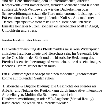
sind die Tiere stundenlang dem ununterbrochenen, direkten
Körperkontakt mit immer neuen, fremden Menschen und Kindern
ausgesetzt. Auch Wettbewerbe wie das Dackelrennen oder
Schauvorführungen setzen die Tiere unter enormen Leistungs- und
Präsentationsdruck vor einer johlenden Kulisse. Aus moderner
Tierschutzperspektive steht fest: Für die Tiere bedeuten diese
Einsätze keinerlei Nutzen, sondern ein erhebliches Maß an Angst,
Unwohlsein und Stress.
Tradition bewahren – ohne lebende Tiere
Die Weiterentwicklung des Pferdemarktes muss kein Widerspruch
zwischen Traditionspflege und Tierschutz sein. Im Gegenteil: Die
reiche Geschichte der Stadt und die historische Bedeutung des
Pferdes lassen sich hervorragend vermitteln, ohne dass ein einziges
lebendes Tier im Trubel stehen muss.
Ein zukunftsfähiges Konzept für einen modernen „Pferdemarkt“
könnte auf folgenden Säulen ruhen:
Historische & Digitale Bildung: Die Geschichte des Pferdes als
Arbeits- und Nutztier der Region kann durch innovative, interaktive
Ausstellungen, Multimedia-Stationen, historische
Handwerksvorführungen oder VR-Angebote (Virtual Reality)
faszinierend und lehrreich aufbereitet werden.