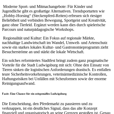
Moderne Sport- und Mitmachangebote: Für Kinder und
Jugendliche gibt es großartige Alternativen. Trendsportarten wie
„Hobby-Horsing“ (Steckenpferd-Reiten) erfreuen sich riesiger
Beliebtheit und verbinden Bewegung, Sportgeist und Kreativität,
ganz ohne Tierleid. Ergänzt werden kann dies durch spielerische
Parcours und naturpädagogische Workshops.
Regionalität und Kultur: Ein Fokus auf regionale Märkte,
nachhaltige Landwirtschaft im Wandel, Umwelt- und Artenschutz
sowie ein starkes lokales Kultur- und Gastronomieprogramm zieht
Besucherströme an und stärkt die lokale Wirtschaft.
Ein solches reformiertes Stadtfest bringt zudem ganz pragmatische
Vorteile für die Stadt Ludwigsburg mit sich: Ohne den Einsatz von
Tieren sinken die logistischen Anforderungen drastisch. Es entfallen
teure Sicherheitsvorkehrungen, veterinärmedizinische Kontrollen,
Haftungsrisiken bei Unfällen mit Scheuformen sowie der enorme
Reinigungsaufwand.
Fazit: Eine Chance für ein zeitgemäßes Ludwigsburg
Die Entscheidung, den Pferdemarkt zu pausieren und zu
verknappen, ist ein deutliches Signal, dass das alte Konzept
finanziell und organisatorisch an seine Grenzen gestoßen ist. Genau