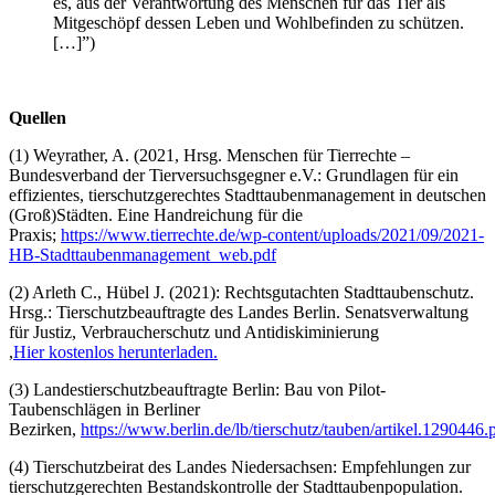
es, aus der Verantwortung des Menschen für das Tier als
Mitgeschöpf dessen Leben und Wohlbefinden zu schützen.
[…]”)
Quellen
(1) Weyrather, A. (2021, Hrsg. Menschen für Tierrechte –
Bundesverband der Tierversuchsgegner e.V.: Grundlagen für ein
effizientes, tierschutzgerechtes Stadttaubenmanagement in deutschen
(Groß)Städten. Eine Handreichung für die
Praxis;
https://www.tierrechte.de/wp-content/uploads/2021/09/2021-
HB-Stadttaubenmanagement_web.pdf
(2) Arleth C., Hübel J. (2021): Rechtsgutachten Stadttaubenschutz.
Hrsg.: Tierschutzbeauftragte des Landes Berlin. Senatsverwaltung
für Justiz, Verbraucherschutz und Antidiskiminierung
,
Hier kostenlos herunterladen.
(3) Landestierschutzbeauftragte Berlin: Bau von Pilot-
Taubenschlägen in Berliner
Bezirken,
https://www.berlin.de/lb/tierschutz/tauben/artikel.1290446.
(4) Tierschutzbeirat des Landes Niedersachsen: Empfehlungen zur
tierschutzgerechten Bestandskontrolle der Stadttaubenpopulation.