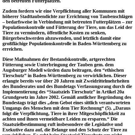
den betreuten Futterplätzen.
Zudem fordern wir eine Verpflichtung aller Kommunen mit
höherer Stadttaubendichte zur Errichtung von Taubenschlägen
– bedarfsweise in Verbindung mit betreuten Futterplätzen – zur
Populationskontrolle und Fütterung der Tiere, um das Leid der
Tiere zu vermindern, öffentliche Kosten zu senken,
Bürgerbeschwerden abzuwenden, und letztlich damit eine
großflächige Populationskontrolle in Baden-Württemberg zu
erreichen.
Diese Maßnahmen der Bestandskontrolle, artgerechten
Fütterung sowie Unterbringung der Tauben gem. dem
Augsburger Modell würden dazu beitragen, den “ethischen
Tierschutz” in Baden-Württemberg zu verwirklichen. Dieser
erlangte bereits vor über 20 Jahren mit Zweidrittelmehrheiten
des Bundesrates und des Bundetags Verfassungsrang durch die
Implementierung des “Staatsziels Tierschutz” in Artikel 20a
Grundgesetz im Jahre 2002. Gemäß amtlicher Begründung des
Bundestags trägt dies „dem Gebot eines sittlich verantworteten
Umgangs des Menschen mit dem Tier Rechnung“ (5). „Daraus
folgt die Verpflichtung, Tiere in ihrer Mitgeschöpflichkeit zu
achten und ihnen vermeidbare Leiden zu ersparen.“ Die
Staatszielbestimmung ruft insbesondere die Legislative und
Exekutive dazu auf, die Belange und den Schutz der Tiere zu