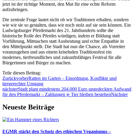
jetzt ist der richtige Moment, den Mut für eine echte Reform
aufzubringen.
Die zentrale Frage lautet nicht ob wir Traditionen erhalten, sondern
wie wir sie so gestalten, dass wir noch stolz auf sie sein können. Ein
Ludwigsburger Pferdemarkt des 21. Jahrhunderts sollte die
historische Rolle des Pferdes würdigen, indem er Bildung statt
Vorführung, Mitmachen statt Ausbeutung und echte Empathie in
den Mittelpunkt stellt. Die Stadt hat nun die Chance, als Vorreiter
voranzugehen und aus einem kriselnden Traditionsfest ein
modernes, tierfreundliches und zukunftsfähiges Festival für alle
Bürgerinnen und Bürger zu machen.
Teile diesen Beitrag:
Zurück
vorher
Ratten im Garten – Einordnung, Konflikte und
tiergerechter Umgang
nächster
Stadt plant mindestens 204.000 Euro ungedeckten Aufwand
für den Pferdemarkt – Zahlungen je Tier bleiben bestehen
Nächster
Neueste Beiträge
EGMR stärkt den Schutz des ethischen Veganismus –