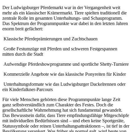
Der Ludwigsburger Pferdemarkt war in der Vergangenheit weit
mehr als ein klassischer Krämermarkt. Tiere spielten traditionell die
zentrale Rolle im gesamten Unterhaltungs- und Schauprogramm.
Das Spektrum der Programmpunkte war dabei in den letzten Jahren
enorm breit gefächert:
Klassische Pferdeprämierungen und Zuchtschauen
Große Festumzüge mit Pferden und schweren Festgespannen
mitten durch die Stadt
Aufwendige Pferdeshowprogramme und sportliche Shetty-Turniere
Kommerzielle Angebote wie das klassische Ponyreiten für Kinder
Unterhaltungsformate wie das Ludwigsburger Dackelrennen oder
ein Kinderfalkner-Parcours
Für viele Menschen gehörten diese Programmpunkte lange Zeit
ganz selbstverständlich zum Charakter des Festes. Doch die
gesellschaftliche Wahrnehmung hat sich fundamental gewandelt.
Das Bewusstsein dafür, dass Tiere empfindungsfähige Mitgeschöpfe
mit individuellen Bedürfnissen sind – und eben keine Sportgeräte,
Statussymbole oder reinen Unterhaltungsattraktionen –, ist tief in der
Bevölkerung verankert. Was früher als normal galt, wird heute von