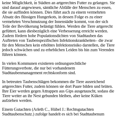
keine Möglichkeit, in Städten an artgerechtes Futter zu gelangen. Sie
sind darauf angewiesen, sämtliche Abfälle der Menschen zu essen,
die sie auffinden können. Dies führt auch zu einem vermehrten
Absatz des flüssigen Hungerkots, in dessen Folge es zu einer
vermehrten Verschmutzung der Innenstädte kommt, von der sich
Teile der Bevölkerung belästigt fühlen. Werden die Tiere artgerecht
gefüttert, kann diesbezüglich eine Verbesserung erreicht werden.
Zudem fördern hohe Populationsdichten von Stadttauben das
Auftreten von Taubenspezifischen Infektionskrankheiten– die zwar
für den Menschen kein erhöhtes Infektionsrisiko darstellen, die Tiere
jedoch schwächen und zu erheblichen Leiden bis hin zum Verenden
führen können.
In vielen Kommunen existieren ordnungsrechtliche
Fütterungsverbote, die nur bei vorhandenem
Stadttaubenmanagement rechtskonform sind.
In betreuten Taubenschlägen bekommen die Tiere ausreichend
artgerechtes Futter, zudem können sie dort Paare bilden und brüten.
Ihre Eier werden gegen Attrappen aus Gips ausgetauscht, sodass die
Tiere weiter an ihr Nest gebunden bleiben, aber keine Küken
aufziehen werden.
Einem Gutachten (Arleth C., Hübel J.: Rechtsgutachten
Stadttaubenschutz.) zufolge handelt es sich bei Stadttaubenum