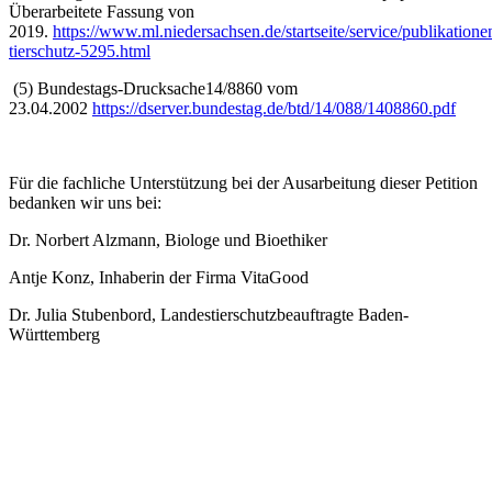
Überarbeitete Fassung von
2019.
https://www.ml.niedersachsen.de/startseite/service/publikation
tierschutz-5295.html
(5) Bundestags-Drucksache14/8860 vom
23.04.2002
https://dserver.bundestag.de/btd/14/088/1408860.pdf
Für die fachliche Unterstützung bei der Ausarbeitung dieser Petition
bedanken wir uns bei:
Dr. Norbert Alzmann, Biologe und Bioethiker
Antje Konz, Inhaberin der Firma VitaGood
Dr. Julia Stubenbord, Landestierschutzbeauftragte Baden-
Württemberg