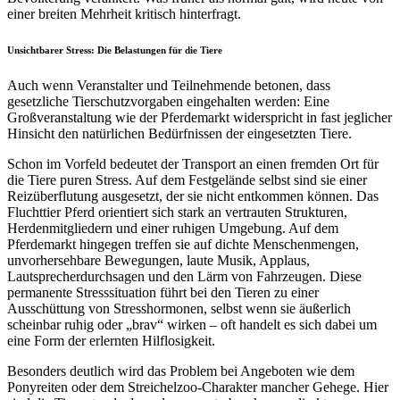
einer breiten Mehrheit kritisch hinterfragt.
Unsichtbarer Stress: Die Belastungen für die Tiere
Auch wenn Veranstalter und Teilnehmende betonen, dass
gesetzliche Tierschutzvorgaben eingehalten werden: Eine
Großveranstaltung wie der Pferdemarkt widerspricht in fast jeglicher
Hinsicht den natürlichen Bedürfnissen der eingesetzten Tiere.
Schon im Vorfeld bedeutet der Transport an einen fremden Ort für
die Tiere puren Stress. Auf dem Festgelände selbst sind sie einer
Reizüberflutung ausgesetzt, der sie nicht entkommen können. Das
Fluchttier Pferd orientiert sich stark an vertrauten Strukturen,
Herdenmitgliedern und einer ruhigen Umgebung. Auf dem
Pferdemarkt hingegen treffen sie auf dichte Menschenmengen,
unvorhersehbare Bewegungen, laute Musik, Applaus,
Lautsprecherdurchsagen und den Lärm von Fahrzeugen. Diese
permanente Stresssituation führt bei den Tieren zu einer
Ausschüttung von Stresshormonen, selbst wenn sie äußerlich
scheinbar ruhig oder „brav“ wirken – oft handelt es sich dabei um
eine Form der erlernten Hilflosigkeit.
Besonders deutlich wird das Problem bei Angeboten wie dem
Ponyreiten oder dem Streichelzoo-Charakter mancher Gehege. Hier