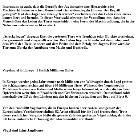
Interessant ist auch, dass die Begriffe der Jagdsprache eine Hierarchie oder
Machtverhältnisse zwischen Mensch und Tier widerspiegeln können. Der Begriff
„erlegen“ lässt den Jäger wie einen „Herrscher“ erscheinen, der das Leben eines Tieres
kontrolliert und beendet. In dieser Wortwahl schwingt die Vorstellung mit, dass der
Mensch über das Leben des Tieres entscheidet – eine Form der Machtausübung, die in der
Natur normalerweise nicht existiert.
„Strecke legen“ dagegen lässt die getöteten Tiere wie Trophäen oder Objekte erscheinen,
die gesammelt und ausgestellt werden. Der Fokus liegt nicht mehr auf dem Leben und
dem Wohl der Tiere, sondern auf dem Besitz und dem Erfolg des Jägers. Hier wird das
Tier zum Objekt der Ausübung von Macht und Kontrolle.
Vogelmord in Europa: Jährlich Millionen Opfer
In Europa werden jedes Jahr immer noch Millionen von Wildvögeln durch Jagd getötet –
die Schätzungen reichen auf über 200 Millionen Tiere. Während der Vogelmord in
Mittelmeerländern wie Italien und Malta schon lange bekannt ist, wurden die höchsten
Opferzahlen weiterhin in Frankreich und Großbritannien ermittelt. Deutschland zählt
innerhalb der EU zu den Ländern mit den höchsten Jagdzahlen und liegt auf Platz 6.
Von den rund 500 Vogelarten, die in Europa brüten oder rasten, sind gemäß der
Europäischen Vogelschutzrichtlinie
82 Arten offiziell für die Jagd freigegeben. Trotz
dieser rechtlichen Vorgabe bleibt die genaue Zahl der getöteten Vögel unklar, da in der
EU keine einheitliche Erfassung der Abschusszahlen stattfindet.
Vögel sind keine Jagdbeute