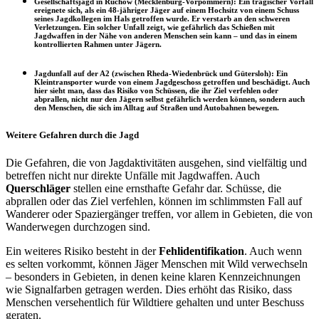
Gesellschaftsjagd in Ruchow (Mecklenburg-Vorpommern)
: Ein tragischer Vorfall
ereignete sich, als ein 48-jähriger Jäger auf einem Hochsitz von einem Schuss
seines Jagdkollegen im Hals getroffen wurde. Er verstarb an den schweren
Verletzungen. Ein solcher Unfall zeigt, wie gefährlich das Schießen mit
Jagdwaffen in der Nähe von anderen Menschen sein kann – und das in einem
kontrollierten Rahmen unter Jägern.
Jagdunfall auf der A2 (zwischen Rheda-Wiedenbrück und Gütersloh):
Ein
Kleintransporter wurde von einem Jagdgeschoss getroffen und beschädigt. Auch
hier sieht man, dass das Risiko von Schüssen, die ihr Ziel verfehlen oder
abprallen, nicht nur den Jägern selbst gefährlich werden können, sondern auch
den Menschen, die sich im Alltag auf Straßen und Autobahnen bewegen.
Weitere Gefahren durch die Jagd
Die Gefahren, die von Jagdaktivitäten ausgehen, sind vielfältig und
betreffen nicht nur direkte Unfälle mit Jagdwaffen. Auch
Querschläger
stellen eine ernsthafte Gefahr dar. Schüsse, die
abprallen oder das Ziel verfehlen, können im schlimmsten Fall auf
Wanderer oder Spaziergänger treffen, vor allem in Gebieten, die von
Wanderwegen durchzogen sind.
Ein weiteres Risiko besteht in der
Fehlidentifikation
. Auch wenn
es selten vorkommt, können Jäger Menschen mit Wild verwechseln
– besonders in Gebieten, in denen keine klaren Kennzeichnungen
wie Signalfarben getragen werden. Dies erhöht das Risiko, dass
Menschen versehentlich für Wildtiere gehalten und unter Beschuss
geraten.