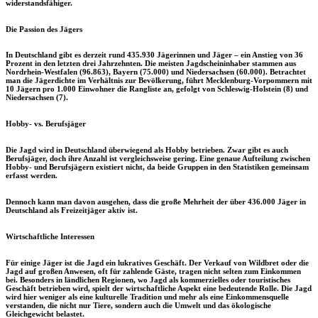
widerstandsfähiger.
Die Passion des Jägers
In Deutschland gibt es derzeit rund 435.930 Jägerinnen und Jäger – ein Anstieg von 36
Prozent in den letzten drei Jahrzehnten. Die meisten Jagdscheininhaber stammen aus
Nordrhein-Westfalen (96.863), Bayern (75.000) und Niedersachsen (60.000)
. Betrachtet
man die Jägerdichte im Verhältnis zur Bevölkerung, führt
Mecklenburg-Vorpommern
mit
10 Jägern pro 1.000 Einwohner
die Rangliste an, gefolgt von
Schleswig-Holstein (8)
und
Niedersachsen (7)
.
Hobby- vs. Berufsjäger
Die Jagd wird in Deutschland überwiegend als Hobby betrieben. Zwar gibt es auch
Berufsjäger, doch ihre Anzahl ist vergleichsweise gering. Eine genaue Aufteilung zwischen
Hobby- und Berufsjägern existiert nicht, da beide Gruppen in den Statistiken gemeinsam
erfasst werden.
Dennoch kann man davon ausgehen, dass die große Mehrheit der über 436.000 Jäger in
Deutschland als Freizeitjäger aktiv ist.
Wirtschaftliche Interessen
Für einige Jäger ist die Jagd ein lukratives Geschäft. Der Verkauf von Wildbret oder die
Jagd auf großen Anwesen, oft für zahlende Gäste, tragen nicht selten zum Einkommen
bei. Besonders in ländlichen Regionen, wo Jagd als kommerzielles oder touristisches
Geschäft betrieben wird, spielt der wirtschaftliche Aspekt eine bedeutende Rolle. Die Jagd
wird hier weniger als eine kulturelle Tradition und mehr als eine Einkommensquelle
verstanden, die nicht nur Tiere, sondern auch die Umwelt und das ökologische
Gleichgewicht belastet.