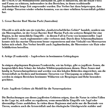
der UNESCO als Weltkulturerbe anerkannt ist, gibt es Initiativen, um die lokale Flora
und Fauna zu schützen, insbesondere in den Bereichen, in denen traditionelle
Jagdmethoden lange Zeit angewendet wurden. Das Verbot hat dazu beigetragen, dass
sich einige Tierarten wieder erholen konnten, was zu einer erhöhten Artenvielfalt geführt
hat.
5.
Great Barrier Reef Marine Park (Australien)
Obwohl es sich nicht um ein typisches „landwirtschaftliches Gebiet“ handelt, sondern um
ein
Meeresgebiet
, ist der
Great Barrier Reef Marine Park
ein weiteres Beispiel für eine
Region, in der menschliche Eingriffe – in diesem Fall in Form von kommerzieller Jagd
und Fischerei – stark reglementiert oder verboten sind. Durch diese Schutzmaßnahmen
konnte sich das marine Ökosystem besser regenerieren und eine Vielzahl von Meeresarten
haben sich erholt. Das Verbot betrifft auch Jagdmethoden, die Meerestiere wie Haie oder
Schildkröten betreffen.
6.
Ariège (Frankreich) – Jagdverbote in bestimmten Gebirgslagen
In einigen abgelegenen Regionen Frankreichs, wie im
Ariège
, gibt es jagdfreie Zonen, die
hauptsächlich dem Schutz der lokalen Wildtierpopulationen dienen. Diese Zonen sind
häufig in Naturschutzgebieten und werden von den lokalen Behörden eingerichtet, um die
Artenvielfalt zu fördern und bestimmte Tierarten vor Überjagung zu schützen. Hier
werden in einigen Bereichen bestimmte Wildarten wie Bergziegen und Rehe besonders
geschützt.
Fazit: Jagdfreie Gebiete als Modell für die Naturregulation
Die Beobachtungen aus diesen jagdfreien Gebieten zeigen, dass die Natur in vielen Fällen
in der Lage ist, sich selbst zu regulieren, wenn menschliche Eingriffe wie Jagd oder
übermäßige Ernte ausbleiben. In vielen dieser Regionen sind nicht nur die Bestände von
Tieren, sondern auch die Artenvielfalt und das ökologische Gleichgewicht stabiler und