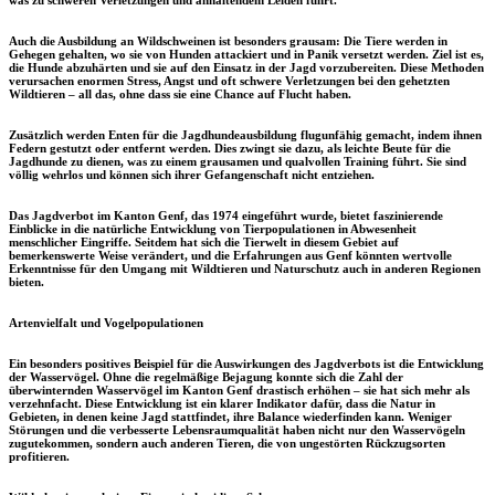
was zu schweren Verletzungen und anhaltendem Leiden führt.
Auch die Ausbildung an Wildschweinen ist besonders grausam: Die Tiere werden in
Gehegen gehalten, wo sie von Hunden attackiert und in Panik versetzt werden. Ziel ist es,
die Hunde abzuhärten und sie auf den Einsatz in der Jagd vorzubereiten. Diese Methoden
verursachen enormen Stress, Angst und oft schwere Verletzungen bei den gehetzten
Wildtieren – all das, ohne dass sie eine Chance auf Flucht haben.
Zusätzlich werden Enten für die Jagdhundeausbildung flugunfähig gemacht, indem ihnen
Federn gestutzt oder entfernt werden. Dies zwingt sie dazu, als leichte Beute für die
Jagdhunde zu dienen, was zu einem grausamen und qualvollen Training führt. Sie sind
völlig wehrlos und können sich ihrer Gefangenschaft nicht entziehen.
Das Jagdverbot im Kanton Genf, das 1974 eingeführt wurde, bietet faszinierende
Einblicke in die natürliche Entwicklung von Tierpopulationen in Abwesenheit
menschlicher Eingriffe. Seitdem hat sich die Tierwelt in diesem Gebiet auf
bemerkenswerte Weise verändert, und die Erfahrungen aus Genf könnten wertvolle
Erkenntnisse für den Umgang mit Wildtieren und Naturschutz auch in anderen Regionen
bieten.
Artenvielfalt und Vogelpopulationen
Ein besonders positives Beispiel für die Auswirkungen des Jagdverbots ist die Entwicklung
der Wasservögel. Ohne die regelmäßige Bejagung konnte sich die Zahl der
überwinternden Wasservögel im Kanton Genf drastisch erhöhen – sie hat sich mehr als
verzehnfacht. Diese Entwicklung ist ein klarer Indikator dafür, dass die Natur in
Gebieten, in denen keine Jagd stattfindet, ihre Balance wiederfinden kann. Weniger
Störungen und die verbesserte Lebensraumqualität haben nicht nur den Wasservögeln
zugutekommen, sondern auch anderen Tieren, die von ungestörten Rückzugsorten
profitieren.