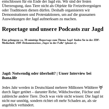
entschlossen für ein Ende der Jagd ein. Wir sind der festen
Überzeugung, dass Tiere nicht als Objekte für Freizeitvergnügen
oder Traditionen dienen dürfen. Deshalb organisieren wir
Demonstrationen und Protestaktionen, um auf die grausamen
Auswirkungen der Jagd aufmerksam zu machen.
Reportage und unsere Podcasts zur Jagd
Eine gelungene ca. 30-minütige Reportage zum Thema Jagd finden Sie in der ZDF-
Mediathek
: ZDF-Dokumentation ‚Jäger in der Falle‘ (planet e)
.
Zudem empfehlen wir unser
Radiointerview
mit Wüste Welle zum Thema
Drückjagd
:
Hier geht es zu unserem Interview.
Jagd: Notwendig oder überholt? | Unser Interview bei
ihana.life
Jedes Jahr werden in Deutschland mehrere Millionen Wildtiere 🦌
durch Jäger getötet – darunter Rehe, Wildschweine, Füchse und
zahlreiche andere Tiere. Doch was viele nicht wissen: Die Jagd ist
nicht nur unnötig, sondern richtet oft mehr Schaden an, als sie
angeblich verhindert.