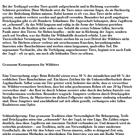
Bei der Treibjagd werden Tiere gezielt aufgescheucht und in Richtung wartender
Schützen getrieben. Diese Methode setzt die Tiere unter enorme Angst, da sie fluchtartig
vor der Bedrohung fliehen müssen. Dabei kommt es oft vor, dass Tiere nicht sofort
getötet, sondern verletzt werden und qualvoll verenden. Besonders bei groß angelegten
Drückjagden gibt es oft Hunderte Teilnehmer. Die Jägerschaft behauptet, diese Jagdform
sei „schonend“, da das Wild langsam und ruhig in die Arme der Schützen getrieben
werde. Doch die Realität sieht anders aus: Sobald die ersten Schüsse fallen, herrscht
Panik unter den Tieren. Sie fliehen kopflos – nicht nur in Richtung der Jäger, sondern
auch auf Straßen, was das Risiko für Wildunfälle drastisch erhöht. Laut der
Tierärztlichen Vereinigung für Tierschutz sterben bis zu zwei Drittel der Wildtiere nicht
sofort. Sie flüchten schwer verletzt mit zerschossenen Knochen, heraushängenden
Innereien oder Bauchschüssen und sterben einen langsamen, qualvollen Tod. Die
sogenannte Nachsuche, also die Verfolgung angeschossener Tiere, beginnt erst nach Ende
der Jagd – oft zu spät, um noch alle leidenden Tiere zu erlösen.
Grausame Konsequenzen für Wildtiere
Eine Untersuchung zeigt: Beim Rehwild wiesen etwa 30 % der männlichen und 60 % der
weiblichen Tiere Bauchschüsse auf. Ein klares Zeichen für die Unkontrollierbarkeit dieser
Jagdmethode. Selbst wenn ein Tier getötet wird, bedeutet das nicht, dass es verwertbar
ist. Wildtiervermarkter berichten, dass bei zehn geschossenen Rehen oft nur 20 kg Fleisch
verwertbar sind – der Rest ist durch Schüsse zerstört oder durch den hohen Austritt von
Stresshormonen verdorben. Besonders tragisch: Jungtiere verlieren durch Drückjagden
häufig ihre Eltern, da Muttertiere im dichten Fellgewirr nicht immer eindeutig erkennbar
sind. Diese Jungtiere sind anschließend auf sich allein gestellt, verhungern oder fallen
Raubtieren zum Opfer.
Schlussfolgerung: Eine grausame Tradition ohne Notwendigkeit Die Behauptung, Treib-
und Drückjagden seien eine „schonende“ Art der Jagd, ist eine Lüge. Die Zahlen zeigen
deutlich, dass diese Jagdform mit enormem Tierleid verbunden ist. Und dennoch wird sie
weiterhin praktiziert – aus Tradition, nicht aus Notwendigkeit. In einer modernen
Gesellschaft, die sich für den Schutz von Tieren einsetzt, sollte es dringend Zeit sein,
solche grausamen Methoden zu überdenken.
Ein Interview von uns mit Radio Wüste