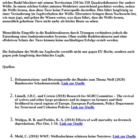
solches Rudel blockiert mit seinem Territorium 250 bis 350 Quadratkilometer für andere
Wölfe. In einem solchen Gebiet müssten Weidetiere ausreichend geschützt werden, sodass
die Wölfe lernen, dass diese Tiere keine Futterquelle darstellen. Dies führt langfristig zu
einer Veränderung im Jagdverhalten der Wölfe. Elterntiere bringen ihren Nachwuchs bei,
wie man jagt, und geben ihr Wissen weiter, was dazu führt, dass die Wölfe lernen,
menschlich gehaltene Tiere nicht mehr als leichte Beute zu sehen.
Menschliche Eingriffe in die Rudelstrukturen durch Tötungen verhindern jedoch die
Entstehung eines funktionierenden Systems. Ohne stabile Rudelstrukturen und ohne
effektiven Schutz der Tiere können keine nachhaltigen Erfolge erzielt werden.
Die Aufnahme des Wolfs ins Jagdrecht verstößt nicht nur gegen EU-Recht, sondern auch
gegen jede langfristig durchdachte Logik.
Quellen:
Dokumentations- und Beratungsstelle des Bundes zum Thema Wolf (2020)
Bundesweite Schadensstatistik.
Link zur Quelle
Linnell, J.D.C. und Cretois (2018) Research for AGRI Committee – The revival
of wolves and other large predators and its impact on farmers and their
livelihood in rural regions of Europe. European Parliament, Policy Department
for Structural and Cohesion Policies.
Link zur Quelle
Wielgus, R. B. und Peebles, K. A. (2014) Effects of wolf mortality on livestock
depredations.
Plos One
, 1-16.
Link zur Quelle
Mohl, C. (2016) WWF: Wolfsabschüsse schützen keine Nutztiere.
Link zur Quelle