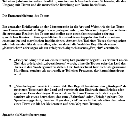
Teil einer jahrhundertealten Tradition, sondern auch Ausdruck einer Sichtweise, die den
Umgang mit Tieren und die menschliche Beziehung zur Natur beeinflusst.
Die Entmenschlichung des Tötens
Ein zentraler Kritikpunkt an der Jägersprache ist die Art und Weise, wie sie das Töten
von Tieren verharmlost. Begriffe wie „erlegen“ oder „zur Strecke bringen“ verschleiern
die grausame Realität des Tötens und stellen es in einen fast neutralen oder gar
sportlichen Kontext. Diese sprachlichen Konstrukte entkoppeln den Tod von seinen
emotionalen und moralischen Implikationen. Anstatt den Tod eines Tieres als tragischen
oder belastenden Akt darzustellen, wird er durch die Wahl der Begriffe als etwas
„Natürliches“ oder sogar als ein erfolgreich abgeschlossenes „Projekt“ vermittelt.
„Erlegen“
klingt fast wie ein neutraler, fast positiver Begriff – es erinnert an ein
Ziel, das erfolgreich „abgeschlossen“ wurde, ohne die Trauer oder das Leid des
Tieres in den Vordergrund zu stellen. Der Tod erscheint hier nicht als grausame
Handlung, sondern als notwendiger Teil eines Prozesses, der kaum hinterfragt
wird.
„Strecke legen“
verstärkt dieses Bild. Der Begriff bezeichnet das „Auslegen“ der
getöteten Tiere nach der Jagd und vermittelt den Eindruck eines Erfolgs oder
gar einer Feier des Sieges. Hier wird der Tod von Tieren nicht als tragisch,
sondern als etwas betrachtet, das zum „Fahrplan“ oder „Erfolg“ gehört. Die
Sprache suggeriert, dass der Jäger das „Ziel“ erreicht hat, als wäre das Leben
eines Tieres ein bloßer Meilenstein auf dem Weg zum Triumph.
Sprache als Machtübertragung