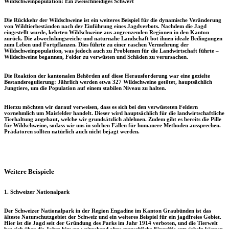
Wildschweinpopulation: Ein zweischneidiges Schwert
Die Rückkehr der Wildschweine ist ein weiteres Beispiel für die dynamische Veränderung
von Wildtierbeständen nach der Einführung eines Jagdverbots. Nachdem die Jagd
eingestellt wurde, kehrten Wildschweine aus angrenzenden Regionen in den Kanton
zurück. Die abwechslungsreiche und naturnahe Landschaft bot ihnen ideale Bedingungen
zum Leben und Fortpflanzen. Dies führte zu einer raschen Vermehrung der
Wildschweinpopulation, was jedoch auch zu Problemen für die Landwirtschaft führte –
Wildschweine begannen, Felder zu verwüsten und Schäden zu verursachen.
Die Reaktion der kantonalen Behörden auf diese Herausforderung war eine gezielte
Bestandsregulierung: Jährlich werden etwa 327 Wildschweine getötet, hauptsächlich
Jungtiere, um die Population auf einem stabilen Niveau zu halten.
Hierzu möchten wir darauf verweisen, dass es sich bei den verwüsteten Feldern
vornehmlich um Maisfelder handelt. Dieser wird hauptsächlich für die landwirtschaftliche
Tierhaltung angebaut, welche wir grundsätzlich ablehnen. Zudem gibt es bereits die Pille
für Wildschweine, sodass wir uns in solchen Fällen für humanere Methoden aussprechen.
Prädatoren sollten natürlich auch nicht bejagt werden.
Weitere Beispiele
1.
Schweizer Nationalpark
Der
Schweizer Nationalpark
in der Region Engadine im Kanton Graubünden ist das
älteste Naturschutzgebiet der Schweiz und ein weiteres Beispiel für ein jagdfreies Gebiet.
Hier ist die Jagd seit der Gründung des Parks im Jahr 1914 verboten, und die Tierwelt
hat sich über die Jahre hinweg weitgehend ohne menschliche Eingriffe entwickeln können.