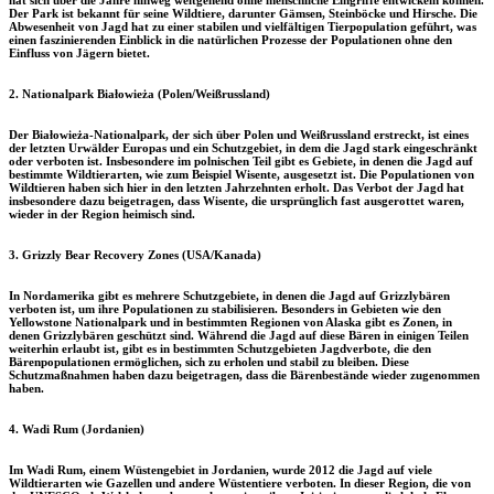
Der Park ist bekannt für seine Wildtiere, darunter Gämsen, Steinböcke und Hirsche. Die
Abwesenheit von Jagd hat zu einer stabilen und vielfältigen Tierpopulation geführt, was
einen faszinierenden Einblick in die natürlichen Prozesse der Populationen ohne den
Einfluss von Jägern bietet.
2.
Nationalpark Białowieża (Polen/Weißrussland)
Der
Białowieża-Nationalpark
, der sich über Polen und Weißrussland erstreckt, ist eines
der letzten Urwälder Europas und ein Schutzgebiet, in dem die Jagd stark eingeschränkt
oder verboten ist. Insbesondere im polnischen Teil gibt es Gebiete, in denen die Jagd auf
bestimmte Wildtierarten, wie zum Beispiel Wisente, ausgesetzt ist. Die Populationen von
Wildtieren haben sich hier in den letzten Jahrzehnten erholt. Das Verbot der Jagd hat
insbesondere dazu beigetragen, dass Wisente, die ursprünglich fast ausgerottet waren,
wieder in der Region heimisch sind.
3.
Grizzly Bear Recovery Zones (USA/Kanada)
In Nordamerika gibt es mehrere Schutzgebiete, in denen die Jagd auf Grizzlybären
verboten ist, um ihre Populationen zu stabilisieren. Besonders in Gebieten wie den
Yellowstone Nationalpark
und in bestimmten Regionen von
Alaska
gibt es Zonen, in
denen Grizzlybären geschützt sind. Während die Jagd auf diese Bären in einigen Teilen
weiterhin erlaubt ist, gibt es in bestimmten Schutzgebieten Jagdverbote, die den
Bärenpopulationen ermöglichen, sich zu erholen und stabil zu bleiben. Diese
Schutzmaßnahmen haben dazu beigetragen, dass die Bärenbestände wieder zugenommen
haben.
4.
Wadi Rum (Jordanien)
Im
Wadi Rum
, einem Wüstengebiet in Jordanien, wurde 2012 die Jagd auf viele
Wildtierarten wie Gazellen und andere Wüstentiere verboten. In dieser Region, die von