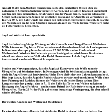
Anstatt Wölfe zum Abschuss freizugeben, sollte den Tierhaltern Wissen über die
notwendigen Schutzmaßnahmen vermittelt werden, und sie sollten finanziell unterstützt
werden, um diese umzusetzen. Erfahrungen aus der Praxis zeigen, dass bei adäquatem
Schutz nach ein bis zwei Jahren ein deutlicher Rückgang der Angriffe zu verzeichnen ist.
In etwa 80 % der Fälle wurde dies durch den richtigen Herdenschutz erreicht, da sowohl
der Mensch sich an die neue Situation anpasst als auch die Wölfe lernen, Weidetiere nicht
als Futterquelle zu betrachten.
Jagd auf Wölfe ist kontraproduktiv
Jagd hat keine langfristige Wirkung auf die Kontrolle von Übergriffen auf Weidetiere.
Wölfe können am Tag bis zu 75 km wandern und überschreiten dabei oft Landesgrenzen.
In Kontinentaleuropa gibt es derzeit etwa 17.000 Wölfe – ohne Russland und
Weißrussland. Wird ein Wolf oder ein ganzes Rudel getötet, wird dessen Territorium
schnell von einem anderen Wolf oder Rudel übernommen. Lokale Jagd kann
international wandernde Tiere nicht regulieren.
Studien aus Norwegen zeigen, dass die Jagd auf Karnivoren wie Wölfe zu mehr
Übergriffen auf Weidetiere führt. In Norwegen wird die Wolfspopulation gezielt bejagt,
doch die Angriffsrate auf landwirtschaftliche Tiere bleibt dort seit Jahren konstant hoch.
Dies liegt daran, dass die Jagd die Rudelstrukturen zerstört und unerfahrene Wölfe ohne
feste Führung und Rudeltraditionen die Weidetiere als leichte Beute suchen. Eine
Langzeitstudie hat gezeigt, dass in 71 % der Fälle das Töten von Wölfen zu keinem
Rückgang der Angriffe führte – und in einem Drittel der Fälle führte es sogar zu mehr
Übergriffen. Nur in 29 % der Fälle gab es eine kurzzeitige Verringerung, die aber schnell
wieder abflachte.
Der richtige Umgang mit Wölfen und Weidetieren
Es wäre deutlich sinnvoller, ein fest etabliertes Rudel in einem Gebiet zu halten. Ein