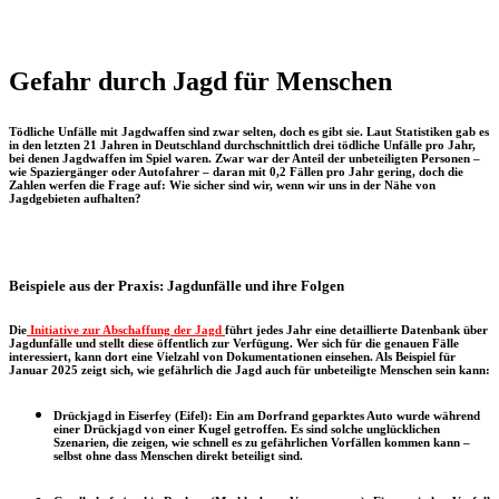
Gefahr durch Jagd für Menschen
Tödliche Unfälle mit Jagdwaffen sind zwar selten, doch es gibt sie. Laut Statistiken gab es
in den letzten 21 Jahren in Deutschland durchschnittlich drei tödliche Unfälle pro Jahr,
bei denen Jagdwaffen im Spiel waren. Zwar war der Anteil der unbeteiligten Personen –
wie Spaziergänger oder Autofahrer – daran mit 0,2 Fällen pro Jahr gering, doch die
Zahlen werfen die Frage auf: Wie sicher sind wir, wenn wir uns in der Nähe von
Jagdgebieten aufhalten?
Beispiele aus der Praxis: Jagdunfälle und ihre Folgen
Die
Initiative zur Abschaffung der Jagd
führt jedes Jahr eine detaillierte Datenbank über
Jagdunfälle und stellt diese öffentlich zur Verfügung. Wer sich für die genauen Fälle
interessiert, kann dort eine Vielzahl von Dokumentationen einsehen. Als Beispiel für
Januar 2025 zeigt sich, wie gefährlich die Jagd auch für unbeteiligte Menschen sein kann:
Drückjagd in Eiserfey (Eifel):
Ein am Dorfrand geparktes Auto wurde während
einer Drückjagd von einer Kugel getroffen. Es sind solche unglücklichen
Szenarien, die zeigen, wie schnell es zu gefährlichen Vorfällen kommen kann –
selbst ohne dass Menschen direkt beteiligt sind.