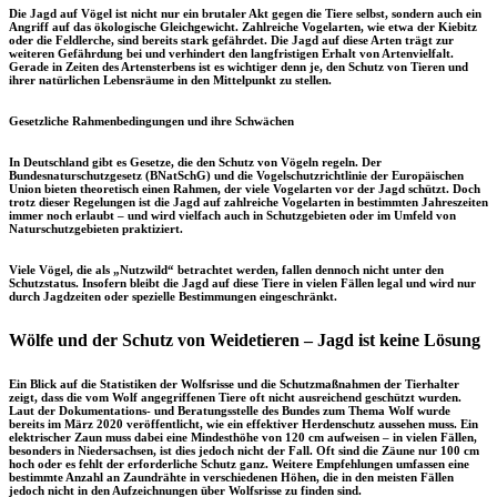
Die Jagd auf Vögel ist nicht nur ein brutaler Akt gegen die Tiere selbst, sondern auch ein
Angriff auf das ökologische Gleichgewicht. Zahlreiche Vogelarten, wie etwa der Kiebitz
oder die Feldlerche, sind bereits stark gefährdet. Die Jagd auf diese Arten trägt zur
weiteren Gefährdung bei und verhindert den langfristigen Erhalt von Artenvielfalt.
Gerade in Zeiten des Artensterbens ist es wichtiger denn je, den Schutz von Tieren und
ihrer natürlichen Lebensräume in den Mittelpunkt zu stellen.
Gesetzliche Rahmenbedingungen und ihre Schwächen
In Deutschland gibt es Gesetze, die den Schutz von Vögeln regeln. Der
Bundesnaturschutzgesetz (BNatSchG) und die Vogelschutzrichtlinie der Europäischen
Union bieten theoretisch einen Rahmen, der viele Vogelarten vor der Jagd schützt. Doch
trotz dieser Regelungen ist die Jagd auf zahlreiche Vogelarten in bestimmten Jahreszeiten
immer noch erlaubt – und wird vielfach auch in Schutzgebieten oder im Umfeld von
Naturschutzgebieten praktiziert.
Viele Vögel, die als „Nutzwild“ betrachtet werden, fallen dennoch nicht unter den
Schutzstatus. Insofern bleibt die Jagd auf diese Tiere in vielen Fällen legal und wird nur
durch Jagdzeiten oder spezielle Bestimmungen eingeschränkt.
Wölfe und der Schutz von Weidetieren – Jagd ist keine Lösung
Ein Blick auf die Statistiken der Wolfsrisse und die Schutzmaßnahmen der Tierhalter
zeigt, dass die vom Wolf angegriffenen Tiere oft nicht ausreichend geschützt wurden.
Laut der Dokumentations- und Beratungsstelle des Bundes zum Thema Wolf wurde
bereits im März 2020 veröffentlicht, wie ein effektiver Herdenschutz aussehen muss. Ein
elektrischer Zaun muss dabei eine Mindesthöhe von 120 cm aufweisen – in vielen Fällen,
besonders in Niedersachsen, ist dies jedoch nicht der Fall. Oft sind die Zäune nur 100 cm
hoch oder es fehlt der erforderliche Schutz ganz. Weitere Empfehlungen umfassen eine
bestimmte Anzahl an Zaundrähte in verschiedenen Höhen, die in den meisten Fällen
jedoch nicht in den Aufzeichnungen über Wolfsrisse zu finden sind.