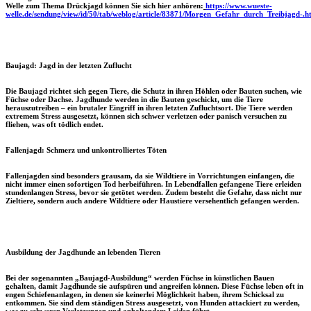
Welle zum Thema Drückjagd können Sie sich hier anhören:
https://www.wueste-
welle.de/sendung/view/id/50/tab/weblog/article/83871/Morgen_Gefahr_durch_Treibjagd-.h
Baujagd: Jagd in der letzten Zuflucht
Die Baujagd richtet sich gegen Tiere, die Schutz in ihren Höhlen oder Bauten suchen, wie
Füchse oder Dachse. Jagdhunde werden in die Bauten geschickt, um die Tiere
herauszutreiben – ein brutaler Eingriff in ihren letzten Zufluchtsort. Die Tiere werden
extremem Stress ausgesetzt, können sich schwer verletzen oder panisch versuchen zu
fliehen, was oft tödlich endet.
Fallenjagd: Schmerz und unkontrolliertes Töten
Fallenjagden sind besonders grausam, da sie Wildtiere in Vorrichtungen einfangen, die
nicht immer einen sofortigen Tod herbeiführen. In Lebendfallen gefangene Tiere erleiden
stundenlangen Stress, bevor sie getötet werden. Zudem besteht die Gefahr, dass nicht nur
Zieltiere, sondern auch andere Wildtiere oder Haustiere versehentlich gefangen werden.
Ausbildung der Jagdhunde an lebenden Tieren
Bei der sogenannten „Baujagd-Ausbildung“ werden Füchse in künstlichen Bauen
gehalten, damit Jagdhunde sie aufspüren und angreifen können. Diese Füchse leben oft in
engen Schiefenanlagen, in denen sie keinerlei Möglichkeit haben, ihrem Schicksal zu
entkommen. Sie sind dem ständigen Stress ausgesetzt, von Hunden attackiert zu werden,