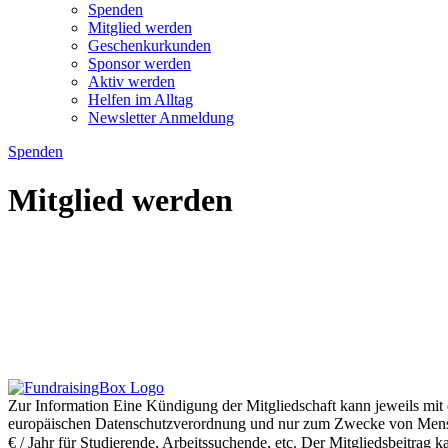
Spenden
Mitglied werden
Geschenkurkunden
Sponsor werden
Aktiv werden
Helfen im Alltag
Newsletter Anmeldung
Spenden
Mitglied werden
Wir freuen uns, dass Sie uns als Mitglied unterstützen möchten. Dam
Mitglied zu werden, können Sie unser sicheres Online-Formular ver
Eine Mitgliedschaft oder eine Spende zu verschenken, ist ein besonde
Geschenk besondere Freude.
Hier
finden Sie die verschiedenen Moti
Zur Information
Eine Kündigung der Mitgliedschaft kann jeweils mit
europäischen Datenschutzverordnung und nur zum Zwecke von Menschen 
€ / Jahr für Studierende, Arbeitssuchende, etc. Der Mitgliedsbeitrag k