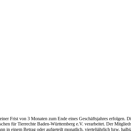
it leisten Sie einen wichtigen Beitrag zur Stärkung der Tierrechte in
wenden.
res Zeichen der Wertschätzung und des Mitgefühls. In der heutigen Zei
ve der Urkunden.
 einer Frist von 3 Monaten zum Ende eines Geschäftsjahres erfolgen. 
für Tierrechte Baden-Württemberg e.V. verarbeitet. Der Mitgliedsbeit
ann in einem Betrag oder aufgeteilt monatlich, vierteljährlich bzw. halb