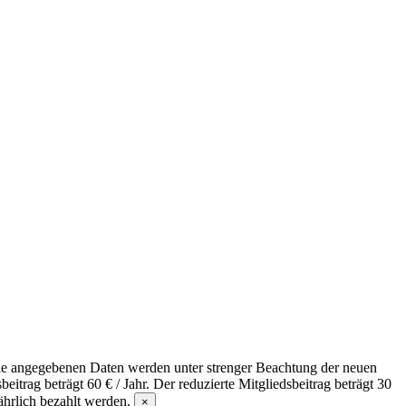
 Baden-Württemberg und auch über die Landesgrenzen hinaus. Um
t, wo wir Vieles im Überfluss haben, macht so ein immaterielles
Die angegebenen Daten werden unter strenger Beachtung der neuen
rag beträgt 60 € / Jahr. Der reduzierte Mitgliedsbeitrag beträgt 30
jährlich bezahlt werden.
×