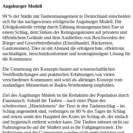
Augsburger Modell
99 % der Städte mit Taubenmanagement in Deutschland entscheiden
sich für das nachgewiesen erfolgreiche Augsburger Modell. Die
Erfolgskontrolle erfolgt durch Zählung derausgetauschten Eier in
einem Schlag, dem Sinken der Reinigungskosten auf privatem und
öffentlichem Gelände und dem Ausbleiben von Beschwerden der
Bürger und Gewerbetreibenden (Einzelhandel, Bäckereien,
Gastronomen). Dies ist mit Abstand die erfolgreichste, effektivste,
nachhaltigste, tierschutzkonformste und kostengünstigste Lösung für
die Kommunen.
Die Umsetzung des Konzepts basiert auf wissenschaftlichen
Veröffentlichungen und praktischen Erfahrungen von vielen
verschiedenen Kommunen und wird als alleiniges Konzept vom
zuständigen Ministerium in Baden-Württemberg empfohlen.
Ziel des Augsburger Models ist die Reduktion der Population durch
Eiaustausch. Sobald die Tauben – nach einer Phase des
schrittweisen „Hineinlotsens“ der Tiere in den Taubenschlag – im
Schlag angesiedelt sind, verbringen sie 80 % des Tages im Schlag
und setzen somit den Hauptteil des Kotes im Schlag ab, der einfach
und hygienisch entfernt werden kann. Die Tauben müssen nicht zur
Nahrungssuche auf die Straßen und in die Fußgängerzonen. Die
Fußgänger und die Gastronomie werden nicht mehr belästigt und