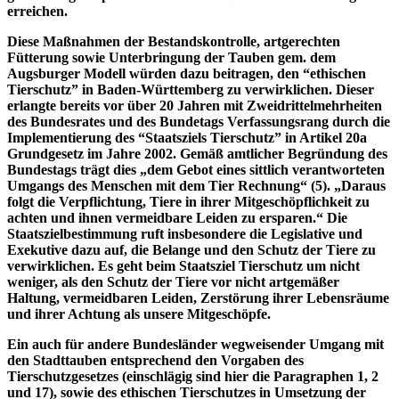
erreichen.
Diese Maßnahmen der Bestandskontrolle, artgerechten
Fütterung sowie Unterbringung der Tauben gem. dem
Augsburger Modell würden dazu beitragen, den “ethischen
Tierschutz” in Baden-Württemberg zu verwirklichen. Dieser
erlangte bereits vor über 20 Jahren mit Zweidrittelmehrheiten
des Bundesrates und des Bundetags Verfassungsrang durch die
Implementierung des “Staatsziels Tierschutz” in Artikel 20a
Grundgesetz im Jahre 2002. Gemäß amtlicher Begründung des
Bundestags trägt dies „dem Gebot eines sittlich verantworteten
Umgangs des Menschen mit dem Tier Rechnung“ (5). „Daraus
folgt die Verpflichtung, Tiere in ihrer Mitgeschöpflichkeit zu
achten und ihnen vermeidbare Leiden zu ersparen.“ Die
Staatszielbestimmung ruft insbesondere die Legislative und
Exekutive dazu auf, die Belange und den Schutz der Tiere zu
verwirklichen. Es geht beim Staatsziel Tierschutz um nicht
weniger, als den Schutz der Tiere vor nicht artgemäßer
Haltung, vermeidbaren Leiden, Zerstörung ihrer Lebensräume
und ihrer Achtung als unsere Mitgeschöpfe.
Ein auch für andere Bundesländer wegweisender Umgang mit
den Stadttauben entsprechend den Vorgaben des
Tierschutzgesetzes (einschlägig sind hier die Paragraphen 1, 2
und 17), sowie des ethischen Tierschutzes in Umsetzung der