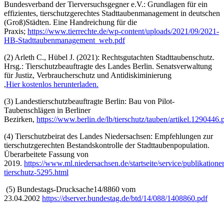
Bundesverband der Tierversuchsgegner e.V.: Grundlagen für ein
effizientes, tierschutzgerechtes Stadttaubenmanagement in deutschen
(Groß)Städten. Eine Handreichung für die
Praxis;
https://www.tierrechte.de/wp-content/uploads/2021/09/2021-
HB-Stadttaubenmanagement_web.pdf
(2) Arleth C., Hübel J. (2021): Rechtsgutachten Stadttaubenschutz.
Hrsg.: Tierschutzbeauftragte des Landes Berlin. Senatsverwaltung
für Justiz, Verbraucherschutz und Antidiskiminierung
,
Hier kostenlos herunterladen.
(3) Landestierschutzbeauftragte Berlin: Bau von Pilot-
Taubenschlägen in Berliner
Bezirken,
https://www.berlin.de/lb/tierschutz/tauben/artikel.1290446.
(4) Tierschutzbeirat des Landes Niedersachsen: Empfehlungen zur
tierschutzgerechten Bestandskontrolle der Stadttaubenpopulation.
Überarbeitete Fassung von
2019.
https://www.ml.niedersachsen.de/startseite/service/publikation
tierschutz-5295.html
(5) Bundestags-Drucksache14/8860 vom
23.04.2002
https://dserver.bundestag.de/btd/14/088/1408860.pdf