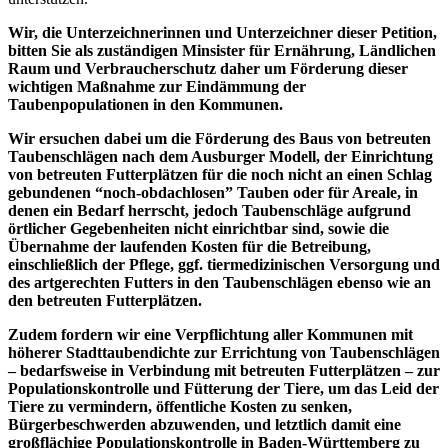
Wir, die Unterzeichnerinnen und Unterzeichner dieser Petition,
bitten Sie als zuständigen Minsister für Ernährung, Ländlichen
Raum und Verbraucherschutz daher um Förderung dieser
wichtigen Maßnahme zur Eindämmung der
Taubenpopulationen in den Kommunen.
Wir ersuchen dabei um die Förderung des Baus von betreuten
Taubenschlägen nach dem Ausburger Modell, der Einrichtung
von betreuten Futterplätzen für die noch nicht an einen Schlag
gebundenen “noch-obdachlosen” Tauben oder für Areale, in
denen ein Bedarf herrscht, jedoch Taubenschläge aufgrund
örtlicher Gegebenheiten nicht einrichtbar sind, sowie die
Übernahme der laufenden Kosten für die Betreibung,
einschließlich der Pflege, ggf. tiermedizinischen Versorgung und
des artgerechten Futters in den Taubenschlägen ebenso wie an
den betreuten Futterplätzen.
Zudem fordern wir eine Verpflichtung aller Kommunen mit
höherer Stadttaubendichte zur Errichtung von Taubenschlägen
– bedarfsweise in Verbindung mit betreuten Futterplätzen – zur
Populationskontrolle und Fütterung der Tiere, um das Leid der
Tiere zu vermindern, öffentliche Kosten zu senken,
Bürgerbeschwerden abzuwenden, und letztlich damit eine
großflächige Populationskontrolle in Baden-Württemberg zu