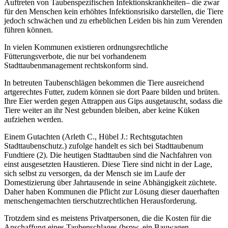
Auftreten von Taubenspezifischen Infektionskrankheiten– die zwar
für den Menschen kein erhöhtes Infektionsrisiko darstellen, die Tiere
jedoch schwächen und zu erheblichen Leiden bis hin zum Verenden
führen können.
In vielen Kommunen existieren ordnungsrechtliche
Fütterungsverbote, die nur bei vorhandenem
Stadttaubenmanagement rechtskonform sind.
In betreuten Taubenschlägen bekommen die Tiere ausreichend
artgerechtes Futter, zudem können sie dort Paare bilden und brüten.
Ihre Eier werden gegen Attrappen aus Gips ausgetauscht, sodass die
Tiere weiter an ihr Nest gebunden bleiben, aber keine Küken
aufziehen werden.
Einem Gutachten (Arleth C., Hübel J.: Rechtsgutachten
Stadttaubenschutz.) zufolge handelt es sich bei Stadttaubenum
Fundtiere (2). Die heutigen Stadttauben sind die Nachfahren von
einst ausgesetzten Haustieren. Diese Tiere sind nicht in der Lage,
sich selbst zu versorgen, da der Mensch sie im Laufe der
Domestizierung über Jahrtausende in seine Abhängigkeit züchtete.
Daher haben Kommunen die Pflicht zur Lösung dieser dauerhaften
menschengemachten tierschutzrechtlichen Herausforderung.
Trotzdem sind es meistens Privatpersonen, die die Kosten für die
Anschaffung eines Taubenschlages (bspw. ein Bauwagen,