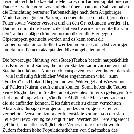
tierschutzrechtlich akzeptable Methode, um Taubenpopulationen auf
Dauer zu verkleinern bzw. auf einer überschaubaren Zahl zu halten
die Einrichtung betreuter Taubenschläge nach dem Augsburger
Modell an geeigneten Plätzen, an denen die Tiere mit artgerechtem
Futter sowie Wasser versorgt und an den Ort gebunden werden (1).
Dadurch nimmt die Präsenz der Futterschwärme in der Stadt ab. In
den Taubenschlägen können unkompliziert die Eier gegen
Gipsatrappen getauscht werden und es kann somit die
Taubenpopulationkontrolliert werden indem sie zunächst verringert
und dann auf einem akzeptablen Niveau gehalten wird.
Die bevorzugte Nahrung von (Stadt-)Tauben besteht hauptsächlich
aus Körnern und Samen, die in den Städten kaum vorhanden sind.
Stadttauben können Ähren nicht entspelzen, was verhindert, dass sie
– wie landläufig fälschlicher Weise angenommen wird – zum
“Feldern” ins Umland fliegen und wie Wildvögel auf Wiesen und
auf Feldern Nahrung aufnehmen können. Somit haben die Tauben
keine Möglichkeit, in Städten an artgerechtes Futter zu gelangen. Sie
sind darauf angewiesen, sämtliche Abfälle der Menschen zu essen,
die sie auffinden können. Dies führt auch zu einem vermehrten
Absatz des flüssigen Hungerkots, in dessen Folge es zu einer
vermehrten Verschmutzung der Innenstädte kommt, von der sich
Teile der Bevölkerung belästigt fühlen. Werden die Tiere artgerecht
gefüttert, kann diesbezüglich eine Verbesserung erreicht werden.
Zudem fördern hohe Populationsdichten von Stadttauben das