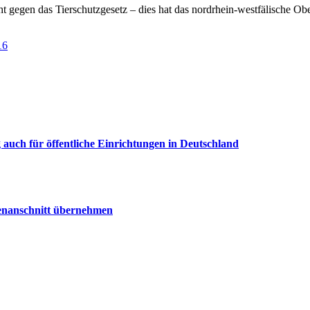
t gegen das Tierschutzgesetz – dies hat das nordrhein-westfälische 
16
uch für öffentliche Einrichtungen in Deutschland
senanschnitt übernehmen