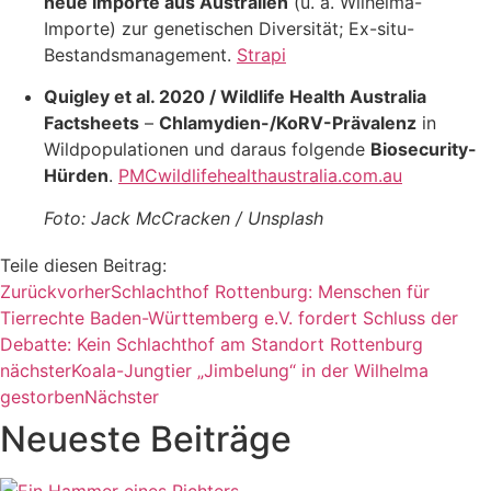
neue Importe aus Australien
(u. a. Wilhelma-
Importe) zur genetischen Diversität; Ex-situ-
Bestandsmanagement.
Strapi
Quigley et al. 2020 / Wildlife Health Australia
Factsheets
–
Chlamydien-/KoRV-Prävalenz
in
Wildpopulationen und daraus folgende
Biosecurity-
Hürden
.
PMC
wildlifehealthaustralia.com.au
Foto: Jack McCracken / Unsplash
Teile diesen Beitrag:
Zurück
vorher
Schlachthof Rottenburg: Menschen für
Tierrechte Baden-Württemberg e.V. fordert Schluss der
Debatte: Kein Schlachthof am Standort Rottenburg
nächster
Koala-Jungtier „Jimbelung“ in der Wilhelma
gestorben
Nächster
Neueste Beiträge