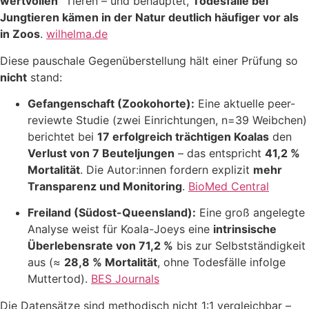
wertvollen
“ Tieren – und behauptet,
Todesfälle bei
Jungtieren kämen in der Natur deutlich häufiger vor als
in Zoos
.
wilhelma.de
Diese pauschale Gegenüberstellung hält einer Prüfung so
nicht
stand:
Gefangenschaft (Zookohorte):
Eine aktuelle peer-
reviewte Studie (zwei Einrichtungen, n=39 Weibchen)
berichtet bei
17 erfolgreich trächtigen Koalas
den
Verlust von 7 Beuteljungen
– das entspricht
41,2 %
Mortalität
. Die Autor:innen fordern explizit
mehr
Transparenz und Monitoring
.
BioMed Central
Freiland (Südost-Queensland):
Eine groß angelegte
Analyse weist für Koala-Joeys eine
intrinsische
Überlebensrate von 71,2 %
bis zur Selbstständigkeit
aus (≈
28,8 % Mortalität
, ohne Todesfälle infolge
Muttertod).
BES Journals
Die Datensätze sind methodisch nicht 1:1 vergleichbar –