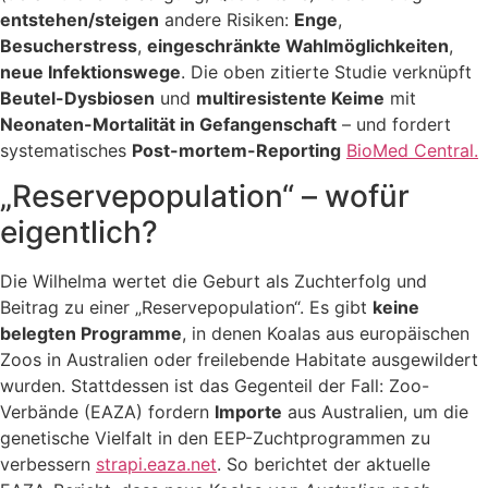
entstehen/steigen
andere Risiken:
Enge
,
Besucherstress
,
eingeschränkte Wahlmöglichkeiten
,
neue Infektionswege
. Die oben zitierte Studie verknüpft
Beutel-Dysbiosen
und
multiresistente Keime
mit
Neonaten-Mortalität in Gefangenschaft
– und fordert
systematisches
Post-mortem-Reporting
BioMed
Central.
„Reservepopulation“ – wofür
eigentlich?
Die Wilhelma wertet die Geburt als Zuchterfolg und
Beitrag zu einer „Reservepopulation“. Es gibt
keine
belegten Programme
, in denen Koalas aus europäischen
Zoos in Australien oder freilebende Habitate ausgewildert
wurden. Stattdessen ist das Gegenteil der Fall: Zoo-
Verbände (EAZA) fordern
Importe
aus Australien, um die
genetische Vielfalt in den EEP-Zuchtprogrammen zu
verbessern
strapi.eaza.net
. So berichtet der aktuelle