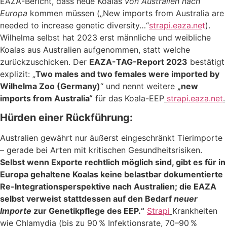
EAZA-Bericht, dass neue Koalas
von Australien nach
Europa
kommen müssen („New imports from Australia are
needed to increase genetic diversity…“
strapi.eaza.ne
t
).
Wilhelma selbst hat 2023 erst männliche und weibliche
Koalas aus Australien aufgenommen, statt welche
zurückzuschicken. Der
EAZA-TAG-Report 2023
bestätigt
explizit: „
Two males and two females were imported by
Wilhelma Zoo (Germany)
“ und nennt weitere
„new
imports from Australia“
für das Koala-EEP
strapi.eaza.net
.
Hürden einer Rückführung:
Australien gewährt nur äußerst eingeschränkt Tierimporte
– gerade bei Arten mit kritischen Gesundheitsrisiken.
Selbst wenn Exporte rechtlich möglich sind, gibt es für in
Europa gehaltene Koalas keine belastbar dokumentierte
Re-Integrationsperspektive nach Australien; die EAZA
selbst verweist stattdessen auf den Bedarf
neuer
Importe
zur Genetikpflege des EEP.“
Strapi
Krankheiten
wie Chlamydia (bis zu 90 % Infektionsrate, 70–90 %