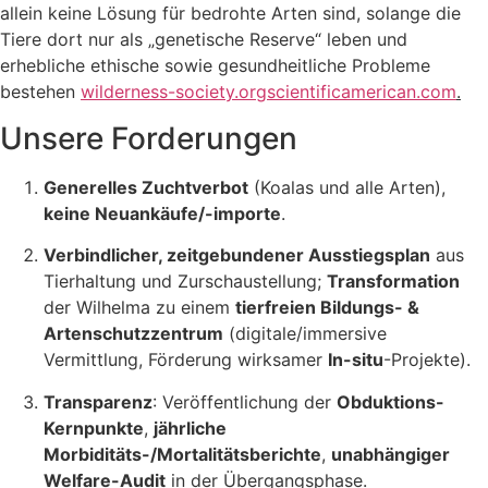
allein keine Lösung für bedrohte Arten sind, solange die
Tiere dort nur als „genetische Reserve“ leben und
erhebliche ethische sowie gesundheitliche Probleme
bestehen
wilderness-society.org
scientificamerican.com
.
Unsere Forderungen
Generelles Zuchtverbot
(Koalas und alle Arten),
keine Neuankäufe/-importe
.
Verbindlicher, zeitgebundener Ausstiegsplan
aus
Tierhaltung und Zurschaustellung;
Transformation
der Wilhelma zu einem
tierfreien Bildungs- &
Artenschutzzentrum
(digitale/immersive
Vermittlung, Förderung wirksamer
In-situ
-Projekte).
Transparenz
: Veröffentlichung der
Obduktions-
Kernpunkte
,
jährliche
Morbiditäts-/Mortalitätsberichte
,
unabhängiger
Welfare-Audit
in der Übergangsphase.