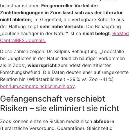
belastbar ist aber:
Ein genereller Vorteil der
Zuchtbedingungen in Zoos lässt sich aus der Literatur
nicht ableiten
; im Gegenteil, die verfügbare Kohorte aus
der Haltung zeigt
sehr hohe Verluste
. Die Behauptung
„deutlich häufiger in der Natur“ ist so
nicht belegt
.
BioMed
Central
BES Journals
Diese Zahlen zeigen: Dr. Kölpins Behauptung, „Todesfälle
bei Jungtieren in der Natur deutlich häufiger vorkommen
als in Zoos“,
widerspricht
zumindest dem zitierten
Forschungsbefund. Die Daten deuten eher auf umgekehrte
Relation hin (Wildsterblichkeit ~29 % vs. Zoo ~41 %)
bohrium.com
pmc.ncbi.nlm.nih.gov
.
Gefangenschaft verschiebt
Risiken – sie eliminiert sie nicht
Zoos können einzelne Risiken medizinisch
abfedern
(tierärztliche Versorgung, Quarantäne). Gleichzeitig