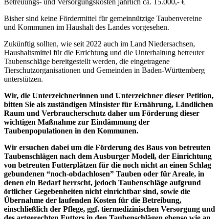
Betreuungs- und Versorgungskosten jährlich ca. 15.000,- €
Bisher sind keine Fördermittel für gemeinnützige Taubenvereine
und Kommunen im Haushalt des Landes vorgesehen.
Zukünftig sollten, wie seit 2022 auch im Land Niedersachsen,
Haushaltsmittel für die Errichtung und die Unterhaltung betreuter
Taubenschläge bereitgestellt werden, die eingetragene
Tierschutzorganisationen und Gemeinden in Baden-Württemberg
unterstützen.
Wir, die Unterzeichnerinnen und Unterzeichner dieser Petition,
bitten Sie als zuständigen Minsister für Ernährung, Ländlichen
Raum und Verbraucherschutz daher um Förderung dieser
wichtigen Maßnahme zur Eindämmung der
Taubenpopulationen in den Kommunen.
Wir ersuchen dabei um die Förderung des Baus von betreuten
Taubenschlägen nach dem Ausburger Modell, der Einrichtung
von betreuten Futterplätzen für die noch nicht an einen Schlag
gebundenen “noch-obdachlosen” Tauben oder für Areale, in
denen ein Bedarf herrscht, jedoch Taubenschläge aufgrund
örtlicher Gegebenheiten nicht einrichtbar sind, sowie die
Übernahme der laufenden Kosten für die Betreibung,
einschließlich der Pflege, ggf. tiermedizinischen Versorgung und
des artgerechten Futters in den Taubenschlägen ebenso wie an