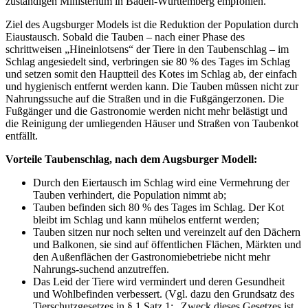
zuständigen Ministerium in Baden-Württemberg empfohlen.
Ziel des Augsburger Models ist die Reduktion der Population durch
Eiaustausch. Sobald die Tauben – nach einer Phase des
schrittweisen „Hineinlotsens“ der Tiere in den Taubenschlag – im
Schlag angesiedelt sind, verbringen sie 80 % des Tages im Schlag
und setzen somit den Hauptteil des Kotes im Schlag ab, der einfach
und hygienisch entfernt werden kann. Die Tauben müssen nicht zur
Nahrungssuche auf die Straßen und in die Fußgängerzonen. Die
Fußgänger und die Gastronomie werden nicht mehr belästigt und
die Reinigung der umliegenden Häuser und Straßen von Taubenkot
entfällt.
Vorteile Taubenschlag, nach dem Augsburger Modell:
Durch den Eiertausch im Schlag wird eine Vermehrung der
Tauben verhindert, die Population nimmt ab;
Tauben befinden sich 80 % des Tages im Schlag. Der Kot
bleibt im Schlag und kann mühelos entfernt werden;
Tauben sitzen nur noch selten und vereinzelt auf den Dächern
und Balkonen, sie sind auf öffentlichen Flächen, Märkten und
den Außenflächen der Gastronomiebetriebe nicht mehr
Nahrungs-suchend anzutreffen.
Das Leid der Tiere wird vermindert und deren Gesundheit
und Wohlbefinden verbessert. (Vgl. dazu den Grundsatz des
Tierschutzgesetzes in § 1 Satz 1: „Zweck dieses Gesetzes ist