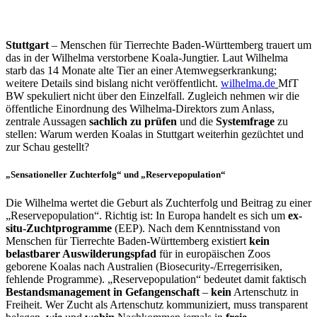
Stuttgart
– Menschen für Tierrechte Baden-Württemberg trauert um
das in der Wilhelma verstorbene Koala-Jungtier. Laut Wilhelma
starb das 14 Monate alte Tier an einer Atemwegserkrankung;
weitere Details sind bislang nicht veröffentlicht.
wilhelma.de
MfT
BW spekuliert nicht über den Einzelfall. Zugleich nehmen wir die
öffentliche Einordnung des Wilhelma-Direktors zum Anlass,
zentrale Aussagen
sachlich zu prüfen
und die
Systemfrage
zu
stellen: Warum werden Koalas in Stuttgart weiterhin gezüchtet und
zur Schau gestellt?
„Sensationeller Zuchterfolg“ und „Reservepopulation“
Die Wilhelma wertet die Geburt als Zuchterfolg und Beitrag zu einer
„Reservepopulation“. Richtig ist: In Europa handelt es sich um
ex-
situ-Zuchtprogramme
(EEP). Nach dem Kenntnisstand von
Menschen für Tierrechte Baden-Württemberg existiert
kein
belastbarer Auswilderungspfad
für in europäischen Zoos
geborene Koalas nach Australien (Biosecurity-/Erregerrisiken,
fehlende Programme). „Reservepopulation“ bedeutet damit faktisch
Bestandsmanagement in Gefangenschaft
–
kein
Artenschutz in
Freiheit. Wer Zucht als Artenschutz kommuniziert, muss transparent