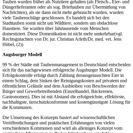
Tauben wurden früher als Nutztiere gehalten (als Fleisch-, Eier- und
Düngerlieferanten oder als sog. Brieftauben zur Übermittlung von
Nachrichten), als sie dann nicht mehr gebraucht wurden, wurden
viele Taubenschläge geschlossen. Es handelt sich bei den
Stadttauben somit nicht um Wildtiere, sondern um obdachlose
Haustiere. Sie wurden über Jahrtausende vom Menschen
domestiziert. Diese Domestikation ist nicht mehr umkehrbar(vgl.
Rechtsgutachten von Dr. jur. Christian Arleth/Dr. med. vet. Jens
Hübel, (2))
Augsburger Modell
99 % der Städte mit Taubenmanagement in Deutschland entscheiden
sich für das nachgewiesen erfolgreiche Augsburger Modell. Die
Erfolgskontrolle erfolgt durch Zählung derausgetauschten Eier in
einem Schlag, dem Sinken der Reinigungskosten auf privatem und
öffentlichem Gelände und dem Ausbleiben von Beschwerden der
Bürger und Gewerbetreibenden (Einzelhandel, Bäckereien,
Gastronomen). Dies ist mit Abstand die erfolgreichste, effektivste,
nachhaltigste, tierschutzkonformste und kostengünstigste Lösung für
die Kommunen.
Die Umsetzung des Konzepts basiert auf wissenschaftlichen
Veröffentlichungen und praktischen Erfahrungen von vielen
verschiedenen Kommunen und wird als alleiniges Konzept vom