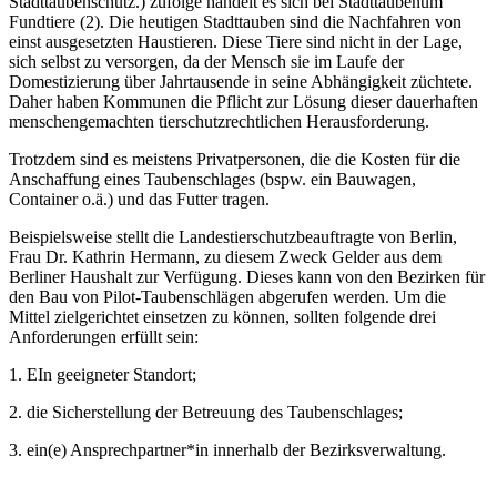
Stadttaubenschutz.) zufolge handelt es sich bei Stadttaubenum
Fundtiere (2). Die heutigen Stadttauben sind die Nachfahren von
einst ausgesetzten Haustieren. Diese Tiere sind nicht in der Lage,
sich selbst zu versorgen, da der Mensch sie im Laufe der
Domestizierung über Jahrtausende in seine Abhängigkeit züchtete.
Daher haben Kommunen die Pflicht zur Lösung dieser dauerhaften
menschengemachten tierschutzrechtlichen Herausforderung.
Trotzdem sind es meistens Privatpersonen, die die Kosten für die
Anschaffung eines Taubenschlages (bspw. ein Bauwagen,
Container o.ä.) und das Futter tragen.
Beispielsweise stellt die Landestierschutzbeauftragte von Berlin,
Frau Dr. Kathrin Hermann, zu diesem Zweck Gelder aus dem
Berliner Haushalt zur Verfügung. Dieses kann von den Bezirken für
den Bau von Pilot-Taubenschlägen abgerufen werden. Um die
Mittel zielgerichtet einsetzen zu können, sollten folgende drei
Anforderungen erfüllt sein:
1. EIn geeigneter Standort;
2. die Sicherstellung der Betreuung des Taubenschlages;
3. ein(e) Ansprechpartner*in innerhalb der Bezirksverwaltung.