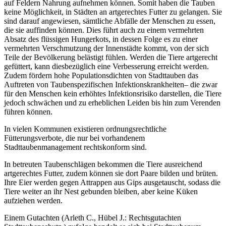
auf Feldern Nahrung aufnehmen können. Somit haben die Tauben
keine Möglichkeit, in Städten an artgerechtes Futter zu gelangen. Sie
sind darauf angewiesen, sämtliche Abfälle der Menschen zu essen,
die sie auffinden können. Dies führt auch zu einem vermehrten
Absatz des flüssigen Hungerkots, in dessen Folge es zu einer
vermehrten Verschmutzung der Innenstädte kommt, von der sich
Teile der Bevölkerung belästigt fühlen. Werden die Tiere artgerecht
gefüttert, kann diesbezüglich eine Verbesserung erreicht werden.
Zudem fördern hohe Populationsdichten von Stadttauben das
Auftreten von Taubenspezifischen Infektionskrankheiten– die zwar
für den Menschen kein erhöhtes Infektionsrisiko darstellen, die Tiere
jedoch schwächen und zu erheblichen Leiden bis hin zum Verenden
führen können.
In vielen Kommunen existieren ordnungsrechtliche
Fütterungsverbote, die nur bei vorhandenem
Stadttaubenmanagement rechtskonform sind.
In betreuten Taubenschlägen bekommen die Tiere ausreichend
artgerechtes Futter, zudem können sie dort Paare bilden und brüten.
Ihre Eier werden gegen Attrappen aus Gips ausgetauscht, sodass die
Tiere weiter an ihr Nest gebunden bleiben, aber keine Küken
aufziehen werden.
Einem Gutachten (Arleth C., Hübel J.: Rechtsgutachten