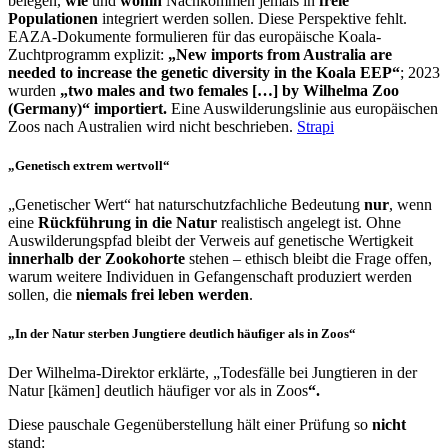
belegen,
wie
und
wohin
Nachkommen jemals in
freie
Populationen
integriert werden sollen. Diese Perspektive fehlt.
EAZA-Dokumente formulieren für das europäische Koala-
Zuchtprogramm explizit:
„New imports from Australia are
needed to increase the genetic diversity in the Koala EEP“
; 2023
wurden
„two males and two females […] by Wilhelma Zoo
(Germany)“ importiert.
Eine Auswilderungslinie aus europäischen
Zoos nach Australien wird nicht beschrieben.
Strapi
„Genetisch extrem wertvoll“
„Genetischer Wert“ hat naturschutzfachliche Bedeutung
nur
, wenn
eine
Rückführung in die Natur
realistisch angelegt ist. Ohne
Auswilderungspfad bleibt der Verweis auf genetische Wertigkeit
innerhalb der Zookohorte
stehen – ethisch bleibt die Frage offen,
warum weitere Individuen in Gefangenschaft produziert werden
sollen, die
niemals frei leben werden
.
„In der Natur sterben Jungtiere deutlich häufiger als in Zoos“
Der Wilhelma-Direktor erklärte, „Todesfälle bei Jungtieren in der
Natur [kämen] deutlich häufiger vor als in Zoos
“.
Diese pauschale Gegenüberstellung hält einer Prüfung so
nicht
stand: