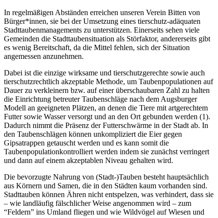
In regelmäßigen Abständen erreichen unseren Verein Bitten von
Bürger*innen, sie bei der Umsetzung eines tierschutz-adäquaten
Stadttaubenmanagements zu unterstützen. Einerseits sehen viele
Gemeinden die Stadttaubensituation als Störfaktor, andererseits gibt
es wenig Bereitschaft, da die Mittel fehlen, sich der Situation
angemessen anzunehmen.
Dabei ist die einzige wirksame und tierschutzgerechte sowie auch
tierschutzrechtlich akzeptable Methode, um Taubenpopulationen auf
Dauer zu verkleinern bzw. auf einer überschaubaren Zahl zu halten
die Einrichtung betreuter Taubenschläge nach dem Augsburger
Modell an geeigneten Plätzen, an denen die Tiere mit artgerechtem
Futter sowie Wasser versorgt und an den Ort gebunden werden (1).
Dadurch nimmt die Präsenz der Futterschwärme in der Stadt ab. In
den Taubenschlägen können unkompliziert die Eier gegen
Gipsatrappen getauscht werden und es kann somit die
Taubenpopulationkontrolliert werden indem sie zunächst verringert
und dann auf einem akzeptablen Niveau gehalten wird.
Die bevorzugte Nahrung von (Stadt-)Tauben besteht hauptsächlich
aus Körnern und Samen, die in den Städten kaum vorhanden sind.
Stadttauben können Ähren nicht entspelzen, was verhindert, dass sie
– wie landläufig fälschlicher Weise angenommen wird – zum
“Feldern” ins Umland fliegen und wie Wildvögel auf Wiesen und