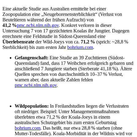
Eine aktuelle Studie aus Australien ermittelte bei einer
Zoopopulation eine „Neugeborenensterblichkeit“ (Verlust von
Beuteltieren während der frühen Aufzucht) von
41,2 %
pmc.ncbi.nlm.nih.gov
. Konkret verloren in dieser
Untersuchung 7 von 17 gezüchteten Koalas ihr Jungtier. Dagegen
errechnete eine Feldstudie in Südost-Queensland eine
Überlebensrate
der Wild-Joeys von ca.
71,2 %
(sprich: ~28,8 %
Sterblichkeit) bis zum ersten Jahr
bohrium.com
.
Gefangenschaft:
Eine Studie an 39 Zuchttieren (Südost-
Queensland) fand, dass 17 Weibchen erfolgreich gebaren und
anschließend 7 Jungtiere starben (Sterberate 41,18 %). Ältere
Quellen sprechen von durchschnittlich 10–37 % Verlust,
warnen aber, dass aktuelle Zahlen fehlen
pmc.ncbi.nlm.nih.gov
.
Wildpopulation:
In Freilandstudien liegen die Verlustraten
oft niedriger. Beispiel: Unter Managementmaßnahmen
überlebten etwa 71,2 % der Koala-Joeys in einem
australischen Schutzgebiet bis zum ersten Geburtstag
bohrium.com
. Das heißt, nur etwa 28,8 % starben (ohne
Mutter-Todesfälle). Koala-Morbidität in der Wildnis wird vor