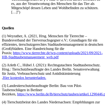
es, aus der Verantwortung des Menschen für das Tier als
Mitgeschöpf dessen Leben und Wohlbefinden zu schützen.
[…]”)
Quellen
(1) Weyrather, A. (2021, Hrsg. Menschen für Tierrechte –
Bundesverband der Tierversuchsgegner e.V.: Grundlagen für ein
effizientes, tierschutzgerechtes Stadttaubenmanagement in deutschen
(Groß)Städten. Eine Handreichung für die
Praxis;
https://www.tierrechte.de/wp-content/uploads/2021/09/2021-
HB-Stadttaubenmanagement_web.pdf
(2) Arleth C., Hübel J. (2021): Rechtsgutachten Stadttaubenschutz.
Hrsg.: Tierschutzbeauftragte des Landes Berlin. Senatsverwaltung
für Justiz, Verbraucherschutz und Antidiskiminierung
,
Hier kostenlos herunterladen.
(3) Landestierschutzbeauftragte Berlin: Bau von Pilot-
Taubenschlägen in Berliner
Bezirken,
https://www.berlin.de/lb/tierschutz/tauben/artikel.1290446.
(4) Tierschutzbeirat des Landes Niedersachsen: Empfehlungen zur