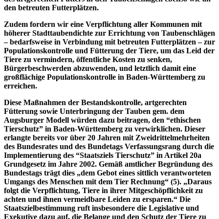
den betreuten Futterplätzen.
Zudem fordern wir eine Verpflichtung aller Kommunen mit
höherer Stadttaubendichte zur Errichtung von Taubenschlägen
– bedarfsweise in Verbindung mit betreuten Futterplätzen – zur
Populationskontrolle und Fütterung der Tiere, um das Leid der
Tiere zu vermindern, öffentliche Kosten zu senken,
Bürgerbeschwerden abzuwenden, und letztlich damit eine
großflächige Populationskontrolle in Baden-Württemberg zu
erreichen.
Diese Maßnahmen der Bestandskontrolle, artgerechten
Fütterung sowie Unterbringung der Tauben gem. dem
Augsburger Modell würden dazu beitragen, den “ethischen
Tierschutz” in Baden-Württemberg zu verwirklichen. Dieser
erlangte bereits vor über 20 Jahren mit Zweidrittelmehrheiten
des Bundesrates und des Bundetags Verfassungsrang durch die
Implementierung des “Staatsziels Tierschutz” in Artikel 20a
Grundgesetz im Jahre 2002. Gemäß amtlicher Begründung des
Bundestags trägt dies „dem Gebot eines sittlich verantworteten
Umgangs des Menschen mit dem Tier Rechnung“ (5). „Daraus
folgt die Verpflichtung, Tiere in ihrer Mitgeschöpflichkeit zu
achten und ihnen vermeidbare Leiden zu ersparen.“ Die
Staatszielbestimmung ruft insbesondere die Legislative und
Exekutive dazu auf, die Belange und den Schutz der Tiere zu