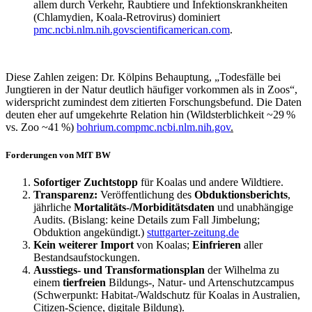
allem durch Verkehr, Raubtiere und Infektionskrankheiten
(Chlamydien, Koala-Retrovirus) dominiert
pmc.ncbi.nlm.nih.gov
scientificamerican.com
.
Diese Zahlen zeigen: Dr. Kölpins Behauptung, „Todesfälle bei
Jungtieren in der Natur deutlich häufiger vorkommen als in Zoos“,
widerspricht zumindest dem zitierten Forschungsbefund. Die Daten
deuten eher auf umgekehrte Relation hin (Wildsterblichkeit ~29 %
vs. Zoo ~41 %)
bohrium.com
pmc.ncbi.nlm.nih.gov
.
Forderungen von MfT BW
Sofortiger Zuchtstopp
für Koalas und andere Wildtiere.
Transparenz:
Veröffentlichung des
Obduktionsberichts
,
jährliche
Mortalitäts-/Morbiditätsdaten
und unabhängige
Audits. (Bislang: keine Details zum Fall Jimbelung;
Obduktion angekündigt.)
stuttgarter-zeitung.de
Kein weiterer Import
von Koalas;
Einfrieren
aller
Bestandsaufstockungen.
Ausstiegs- und Transformationsplan
der Wilhelma zu
einem
tierfreien
Bildungs-, Natur- und Artenschutzcampus
(Schwerpunkt: Habitat-/Waldschutz für Koalas in Australien,
Citizen-Science, digitale Bildung).