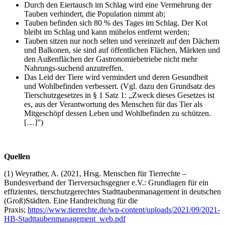
Durch den Eiertausch im Schlag wird eine Vermehrung der
Tauben verhindert, die Population nimmt ab;
Tauben befinden sich 80 % des Tages im Schlag. Der Kot
bleibt im Schlag und kann mühelos entfernt werden;
Tauben sitzen nur noch selten und vereinzelt auf den Dächern
und Balkonen, sie sind auf öffentlichen Flächen, Märkten und
den Außenflächen der Gastronomiebetriebe nicht mehr
Nahrungs-suchend anzutreffen.
Das Leid der Tiere wird vermindert und deren Gesundheit
und Wohlbefinden verbessert. (Vgl. dazu den Grundsatz des
Tierschutzgesetzes in § 1 Satz 1: „Zweck dieses Gesetzes ist
es, aus der Verantwortung des Menschen für das Tier als
Mitgeschöpf dessen Leben und Wohlbefinden zu schützen.
[…]”)
Quellen
(1) Weyrather, A. (2021, Hrsg. Menschen für Tierrechte –
Bundesverband der Tierversuchsgegner e.V.: Grundlagen für ein
effizientes, tierschutzgerechtes Stadttaubenmanagement in deutschen
(Groß)Städten. Eine Handreichung für die
Praxis;
https://www.tierrechte.de/wp-content/uploads/2021/09/2021-
HB-Stadttaubenmanagement_web.pdf