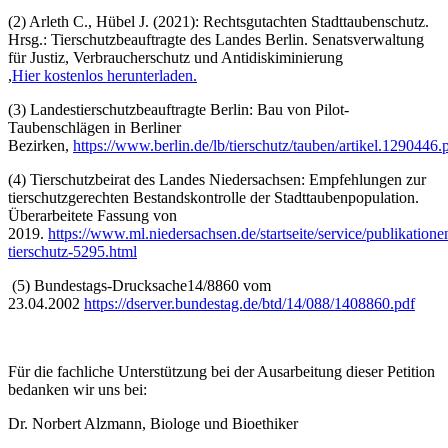
(2) Arleth C., Hübel J. (2021): Rechtsgutachten Stadttaubenschutz.
Hrsg.: Tierschutzbeauftragte des Landes Berlin. Senatsverwaltung
für Justiz, Verbraucherschutz und Antidiskiminierung
,
Hier kostenlos herunterladen.
(3) Landestierschutzbeauftragte Berlin: Bau von Pilot-
Taubenschlägen in Berliner
Bezirken,
https://www.berlin.de/lb/tierschutz/tauben/artikel.1290446.
(4) Tierschutzbeirat des Landes Niedersachsen: Empfehlungen zur
tierschutzgerechten Bestandskontrolle der Stadttaubenpopulation.
Überarbeitete Fassung von
2019.
https://www.ml.niedersachsen.de/startseite/service/publikation
tierschutz-5295.html
(5) Bundestags-Drucksache14/8860 vom
23.04.2002
https://dserver.bundestag.de/btd/14/088/1408860.pdf
Für die fachliche Unterstützung bei der Ausarbeitung dieser Petition
bedanken wir uns bei:
Dr. Norbert Alzmann, Biologe und Bioethiker