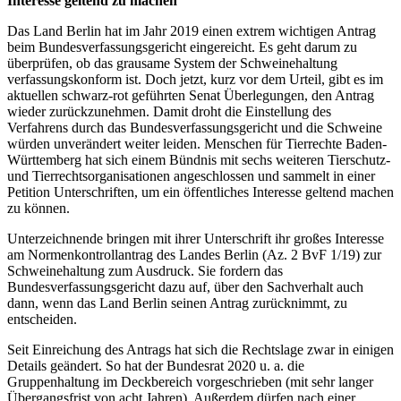
Interesse geltend zu machen
Das Land Berlin hat im Jahr 2019 einen extrem wichtigen Antrag
beim Bundesverfassungsgericht eingereicht. Es geht darum zu
überprüfen, ob das grausame System der Schweinehaltung
verfassungskonform ist. Doch jetzt, kurz vor dem Urteil, gibt es im
aktuellen schwarz-rot geführten Senat Überlegungen, den Antrag
wieder zurückzunehmen. Damit droht die Einstellung des
Verfahrens durch das Bundesverfassungsgericht und die Schweine
würden unverändert weiter leiden. Menschen für Tierrechte Baden-
Württemberg hat sich einem Bündnis mit sechs weiteren Tierschutz-
und Tierrechtsorganisationen angeschlossen und sammelt in einer
Petition Unterschriften, um ein öffentliches Interesse geltend machen
zu können.
Unterzeichnende bringen mit ihrer Unterschrift ihr großes Interesse
am Normenkontrollantrag des Landes Berlin (Az. 2 BvF 1/19) zur
Schweinehaltung zum Ausdruck. Sie fordern das
Bundesverfassungsgericht dazu auf, über den Sachverhalt auch
dann, wenn das Land Berlin seinen Antrag zurücknimmt, zu
entscheiden.
Seit Einreichung des Antrags hat sich die Rechtslage zwar in einigen
Details geändert. So hat der Bundesrat 2020 u. a. die
Gruppenhaltung im Deckbereich vorgeschrieben (mit sehr langer
Übergangsfrist von acht Jahren). Außerdem dürfen nach einer