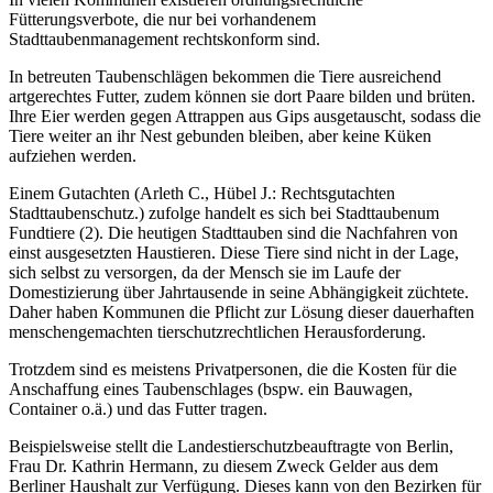
Fütterungsverbote, die nur bei vorhandenem
Stadttaubenmanagement rechtskonform sind.
In betreuten Taubenschlägen bekommen die Tiere ausreichend
artgerechtes Futter, zudem können sie dort Paare bilden und brüten.
Ihre Eier werden gegen Attrappen aus Gips ausgetauscht, sodass die
Tiere weiter an ihr Nest gebunden bleiben, aber keine Küken
aufziehen werden.
Einem Gutachten (Arleth C., Hübel J.: Rechtsgutachten
Stadttaubenschutz.) zufolge handelt es sich bei Stadttaubenum
Fundtiere (2). Die heutigen Stadttauben sind die Nachfahren von
einst ausgesetzten Haustieren. Diese Tiere sind nicht in der Lage,
sich selbst zu versorgen, da der Mensch sie im Laufe der
Domestizierung über Jahrtausende in seine Abhängigkeit züchtete.
Daher haben Kommunen die Pflicht zur Lösung dieser dauerhaften
menschengemachten tierschutzrechtlichen Herausforderung.
Trotzdem sind es meistens Privatpersonen, die die Kosten für die
Anschaffung eines Taubenschlages (bspw. ein Bauwagen,
Container o.ä.) und das Futter tragen.
Beispielsweise stellt die Landestierschutzbeauftragte von Berlin,
Frau Dr. Kathrin Hermann, zu diesem Zweck Gelder aus dem
Berliner Haushalt zur Verfügung. Dieses kann von den Bezirken für