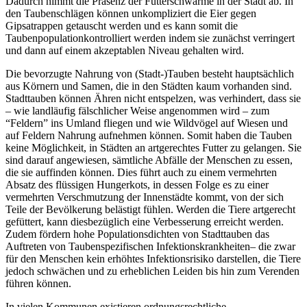
Dadurch nimmt die Präsenz der Futterschwärme in der Stadt ab. In
den Taubenschlägen können unkompliziert die Eier gegen
Gipsatrappen getauscht werden und es kann somit die
Taubenpopulationkontrolliert werden indem sie zunächst verringert
und dann auf einem akzeptablen Niveau gehalten wird.
Die bevorzugte Nahrung von (Stadt-)Tauben besteht hauptsächlich
aus Körnern und Samen, die in den Städten kaum vorhanden sind.
Stadttauben können Ähren nicht entspelzen, was verhindert, dass sie
– wie landläufig fälschlicher Weise angenommen wird – zum
“Feldern” ins Umland fliegen und wie Wildvögel auf Wiesen und
auf Feldern Nahrung aufnehmen können. Somit haben die Tauben
keine Möglichkeit, in Städten an artgerechtes Futter zu gelangen. Sie
sind darauf angewiesen, sämtliche Abfälle der Menschen zu essen,
die sie auffinden können. Dies führt auch zu einem vermehrten
Absatz des flüssigen Hungerkots, in dessen Folge es zu einer
vermehrten Verschmutzung der Innenstädte kommt, von der sich
Teile der Bevölkerung belästigt fühlen. Werden die Tiere artgerecht
gefüttert, kann diesbezüglich eine Verbesserung erreicht werden.
Zudem fördern hohe Populationsdichten von Stadttauben das
Auftreten von Taubenspezifischen Infektionskrankheiten– die zwar
für den Menschen kein erhöhtes Infektionsrisiko darstellen, die Tiere
jedoch schwächen und zu erheblichen Leiden bis hin zum Verenden
führen können.
In vielen Kommunen existieren ordnungsrechtliche