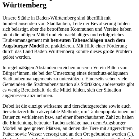
Württemberg
Unsere Städte in Baden-Württemberg sind überfüllt mit
hunderttausenden von Stadttauben, Teile der Bevölkerung fühlen
sich belästigt, aber die betroffenen Kommunen und Vereine haben
nicht die nötigen Mittel und ein nachhaltiges und erfolgreiches
Taubenmanagement mit
betreuten Tabenschlägen nach dem
Augsburger Modell
zu praktizieren. Mit Hilfe einer Förderung
durch das Land Baden-Württemberg könnte dieses große Problem
gelöst werden.
In regelmäßigen Abständen erreichen unseren Verein Bitten von
Bürger*innen, sie bei der Umsetzung eines tierschutz-adäquaten
Stadttaubenmanagements zu unterstützen. Einerseits sehen viele
Gemeinden die Stadttaubensituation als Störfaktor, andererseits gibt
es wenig Bereitschaft, da die Mittel fehlen, sich der Situation
angemessen anzunehmen.
Dabei ist die einzige wirksame und tierschutzgerechte sowie auch
tierschutzrechtlich akzeptable Methode, um Taubenpopulationen auf
Dauer zu verkleinern bzw. auf einer überschaubaren Zahl zu halten
die Einrichtung betreuter Taubenschläge nach dem Augsburger
Modell an geeigneten Plätzen, an denen die Tiere mit artgerechtem
Futter sowie Wasser versorgt und an den Ort gebunden werden (1).