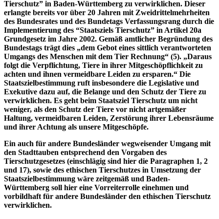
Tierschutz” in Baden-Württemberg zu verwirklichen. Dieser
erlangte bereits vor über 20 Jahren mit Zweidrittelmehrheiten
des Bundesrates und des Bundetags Verfassungsrang durch die
Implementierung des “Staatsziels Tierschutz” in Artikel 20a
Grundgesetz im Jahre 2002. Gemäß amtlicher Begründung des
Bundestags trägt dies „dem Gebot eines sittlich verantworteten
Umgangs des Menschen mit dem Tier Rechnung“ (5). „Daraus
folgt die Verpflichtung, Tiere in ihrer Mitgeschöpflichkeit zu
achten und ihnen vermeidbare Leiden zu ersparen.“ Die
Staatszielbestimmung ruft insbesondere die Legislative und
Exekutive dazu auf, die Belange und den Schutz der Tiere zu
verwirklichen. Es geht beim Staatsziel Tierschutz um nicht
weniger, als den Schutz der Tiere vor nicht artgemäßer
Haltung, vermeidbaren Leiden, Zerstörung ihrer Lebensräume
und ihrer Achtung als unsere Mitgeschöpfe.
Ein auch für andere Bundesländer wegweisender Umgang mit
den Stadttauben entsprechend den Vorgaben des
Tierschutzgesetzes (einschlägig sind hier die Paragraphen 1, 2
und 17), sowie des ethischen Tierschutzes in Umsetzung der
Staatszielbestimmung wäre zeitgemäß und Baden-
Württemberg soll hier eine Vorreiterrolle einehmen und
vorbildhaft für andere Bundesländer den ethischen Tierschutz
verwirklichen.