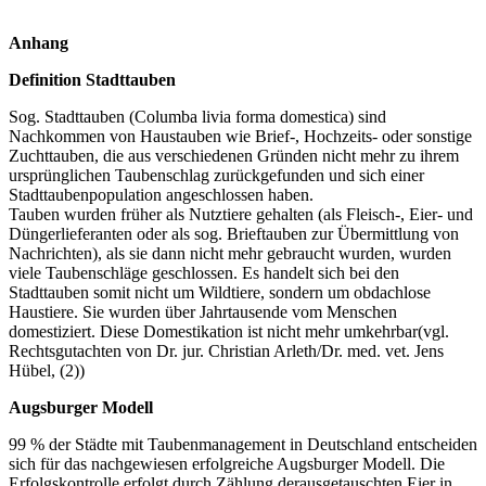
Anhang
Definition Stadttauben
Sog. Stadttauben (Columba livia forma domestica) sind
Nachkommen von Haustauben wie Brief-, Hochzeits- oder sonstige
Zuchttauben, die aus verschiedenen Gründen nicht mehr zu ihrem
ursprünglichen Taubenschlag zurückgefunden und sich einer
Stadttaubenpopulation angeschlossen haben.
Tauben wurden früher als Nutztiere gehalten (als Fleisch-, Eier- und
Düngerlieferanten oder als sog. Brieftauben zur Übermittlung von
Nachrichten), als sie dann nicht mehr gebraucht wurden, wurden
viele Taubenschläge geschlossen. Es handelt sich bei den
Stadttauben somit nicht um Wildtiere, sondern um obdachlose
Haustiere. Sie wurden über Jahrtausende vom Menschen
domestiziert. Diese Domestikation ist nicht mehr umkehrbar(vgl.
Rechtsgutachten von Dr. jur. Christian Arleth/Dr. med. vet. Jens
Hübel, (2))
Augsburger Modell
99 % der Städte mit Taubenmanagement in Deutschland entscheiden
sich für das nachgewiesen erfolgreiche Augsburger Modell. Die
Erfolgskontrolle erfolgt durch Zählung derausgetauschten Eier in