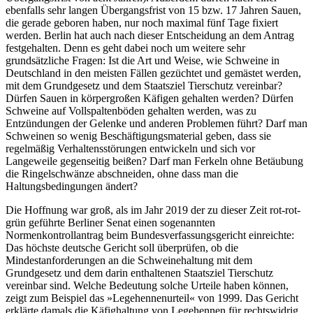
ebenfalls sehr langen Übergangsfrist von 15 bzw. 17 Jahren Sauen,
die gerade geboren haben, nur noch maximal fünf Tage fixiert
werden. Berlin hat auch nach dieser Entscheidung an dem Antrag
festgehalten. Denn es geht dabei noch um weitere sehr
grundsätzliche Fragen: Ist die Art und Weise, wie Schweine in
Deutschland in den meisten Fällen gezüchtet und gemästet werden,
mit dem Grundgesetz und dem Staatsziel Tierschutz vereinbar?
Dürfen Sauen in körpergroßen Käfigen gehalten werden? Dürfen
Schweine auf Vollspaltenböden gehalten werden, was zu
Entzündungen der Gelenke und anderen Problemen führt? Darf man
Schweinen so wenig Beschäftigungsmaterial geben, dass sie
regelmäßig Verhaltensstörungen entwickeln und sich vor
Langeweile gegenseitig beißen? Darf man Ferkeln ohne Betäubung
die Ringelschwänze abschneiden, ohne dass man die
Haltungsbedingungen ändert?
Die Hoffnung war groß, als im Jahr 2019 der zu dieser Zeit rot-rot-
grün geführte Berliner Senat einen sogenannten
Normenkontrollantrag beim Bundesverfassungsgericht einreichte:
Das höchste deutsche Gericht soll überprüfen, ob die
Mindestanforderungen an die Schweinehaltung mit dem
Grundgesetz und dem darin enthaltenen Staatsziel Tierschutz
vereinbar sind. Welche Bedeutung solche Urteile haben können,
zeigt zum Beispiel das »Legehennenurteil« von 1999. Das Gericht
erklärte damals die Käfighaltung von Legehennen für rechtswidrig.