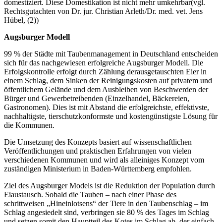
domestiziert. Diese Domestikation ist nicht mehr umkehrbar(vgl.
Rechtsgutachten von Dr. jur. Christian Arleth/Dr. med. vet. Jens
Hübel, (2))
Augsburger Modell
99 % der Städte mit Taubenmanagement in Deutschland entscheiden
sich für das nachgewiesen erfolgreiche Augsburger Modell. Die
Erfolgskontrolle erfolgt durch Zählung derausgetauschten Eier in
einem Schlag, dem Sinken der Reinigungskosten auf privatem und
öffentlichem Gelände und dem Ausbleiben von Beschwerden der
Bürger und Gewerbetreibenden (Einzelhandel, Bäckereien,
Gastronomen). Dies ist mit Abstand die erfolgreichste, effektivste,
nachhaltigste, tierschutzkonformste und kostengünstigste Lösung für
die Kommunen.
Die Umsetzung des Konzepts basiert auf wissenschaftlichen
Veröffentlichungen und praktischen Erfahrungen von vielen
verschiedenen Kommunen und wird als alleiniges Konzept vom
zuständigen Ministerium in Baden-Württemberg empfohlen.
Ziel des Augsburger Models ist die Reduktion der Population durch
Eiaustausch. Sobald die Tauben – nach einer Phase des
schrittweisen „Hineinlotsens“ der Tiere in den Taubenschlag – im
Schlag angesiedelt sind, verbringen sie 80 % des Tages im Schlag
und setzen somit den Hauptteil des Kotes im Schlag ab, der einfach