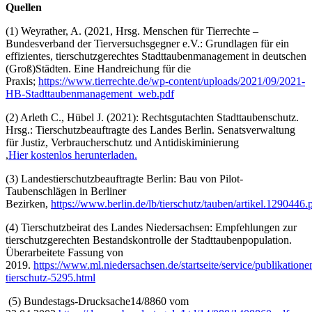
Quellen
(1) Weyrather, A. (2021, Hrsg. Menschen für Tierrechte –
Bundesverband der Tierversuchsgegner e.V.: Grundlagen für ein
effizientes, tierschutzgerechtes Stadttaubenmanagement in deutschen
(Groß)Städten. Eine Handreichung für die
Praxis;
https://www.tierrechte.de/wp-content/uploads/2021/09/2021-
HB-Stadttaubenmanagement_web.pdf
(2) Arleth C., Hübel J. (2021): Rechtsgutachten Stadttaubenschutz.
Hrsg.: Tierschutzbeauftragte des Landes Berlin. Senatsverwaltung
für Justiz, Verbraucherschutz und Antidiskiminierung
,
Hier kostenlos herunterladen.
(3) Landestierschutzbeauftragte Berlin: Bau von Pilot-
Taubenschlägen in Berliner
Bezirken,
https://www.berlin.de/lb/tierschutz/tauben/artikel.1290446.
(4) Tierschutzbeirat des Landes Niedersachsen: Empfehlungen zur
tierschutzgerechten Bestandskontrolle der Stadttaubenpopulation.
Überarbeitete Fassung von
2019.
https://www.ml.niedersachsen.de/startseite/service/publikation
tierschutz-5295.html
(5) Bundestags-Drucksache14/8860 vom