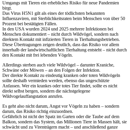
Umgangs mit Tieren ein erhebliches Risiko für neue Pandemien
birgt.
Das Virus H5N1 gilt als eines der tödlichsten bekannten
Influenzaviren, mit Sterblichkeitsraten beim Menschen von über 50
Prozent bei bestätigten Fällen.
In den USA wurden 2024 und 2025 mehrere Infektionen bei
Menschen dokumentiert – nicht durch Wildvögel, sondern nach
direktem Kontakt mit infizierten Tieren in Tierhaltungsbetrieben.
Diese Übertragungen zeigen deutlich, dass das Risiko vor allem
innerhalb der landwirtschaftlichen Tierhaltung entsteht – nicht durch
den Kontakt mit frei lebenden Vögeln.
Allerdings sterben auch viele Wildvögel – darunter Kraniche,
Schwäne oder Möwen – an den Folgen der Infektion.
Der direkte Kontakt zu eindeutig kranken oder toten Wildvögeln
sollte deshalb vermieden werden, ebenso das ungeschützte
Anfassen. Wer ein krankes oder totes Tier findet, sollte es nicht
direkt selbst bergen, sondern die nächstgelegene
Wildvogelauffangstation anrufen.
Es geht also nicht darum, Angst vor Vögeln zu haben – sondern
darum, das Risiko richtig einzuordnen.
Gefährlich ist nicht der Spatz im Garten oder die Taube auf dem
Balkon, sondern das System, das Millionen Tiere in Massen hält, sie
schwächt und zu Virenträgern macht – und anschließend ganze