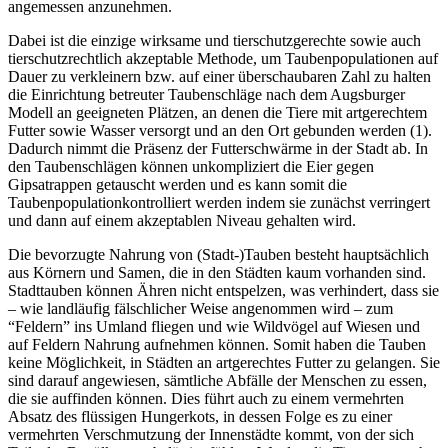
angemessen anzunehmen.
Dabei ist die einzige wirksame und tierschutzgerechte sowie auch
tierschutzrechtlich akzeptable Methode, um Taubenpopulationen auf
Dauer zu verkleinern bzw. auf einer überschaubaren Zahl zu halten
die Einrichtung betreuter Taubenschläge nach dem Augsburger
Modell an geeigneten Plätzen, an denen die Tiere mit artgerechtem
Futter sowie Wasser versorgt und an den Ort gebunden werden (1).
Dadurch nimmt die Präsenz der Futterschwärme in der Stadt ab. In
den Taubenschlägen können unkompliziert die Eier gegen
Gipsatrappen getauscht werden und es kann somit die
Taubenpopulationkontrolliert werden indem sie zunächst verringert
und dann auf einem akzeptablen Niveau gehalten wird.
Die bevorzugte Nahrung von (Stadt-)Tauben besteht hauptsächlich
aus Körnern und Samen, die in den Städten kaum vorhanden sind.
Stadttauben können Ähren nicht entspelzen, was verhindert, dass sie
– wie landläufig fälschlicher Weise angenommen wird – zum
“Feldern” ins Umland fliegen und wie Wildvögel auf Wiesen und
auf Feldern Nahrung aufnehmen können. Somit haben die Tauben
keine Möglichkeit, in Städten an artgerechtes Futter zu gelangen. Sie
sind darauf angewiesen, sämtliche Abfälle der Menschen zu essen,
die sie auffinden können. Dies führt auch zu einem vermehrten
Absatz des flüssigen Hungerkots, in dessen Folge es zu einer
vermehrten Verschmutzung der Innenstädte kommt, von der sich