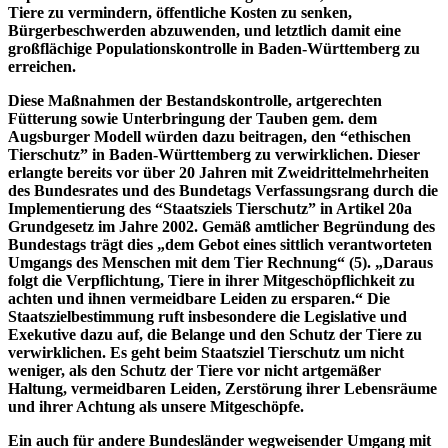
Tiere zu vermindern, öffentliche Kosten zu senken,
Bürgerbeschwerden abzuwenden, und letztlich damit eine
großflächige Populationskontrolle in Baden-Württemberg zu
erreichen.
Diese Maßnahmen der Bestandskontrolle, artgerechten
Fütterung sowie Unterbringung der Tauben gem. dem
Augsburger Modell würden dazu beitragen, den “ethischen
Tierschutz” in Baden-Württemberg zu verwirklichen. Dieser
erlangte bereits vor über 20 Jahren mit Zweidrittelmehrheiten
des Bundesrates und des Bundetags Verfassungsrang durch die
Implementierung des “Staatsziels Tierschutz” in Artikel 20a
Grundgesetz im Jahre 2002. Gemäß amtlicher Begründung des
Bundestags trägt dies „dem Gebot eines sittlich verantworteten
Umgangs des Menschen mit dem Tier Rechnung“ (5). „Daraus
folgt die Verpflichtung, Tiere in ihrer Mitgeschöpflichkeit zu
achten und ihnen vermeidbare Leiden zu ersparen.“ Die
Staatszielbestimmung ruft insbesondere die Legislative und
Exekutive dazu auf, die Belange und den Schutz der Tiere zu
verwirklichen. Es geht beim Staatsziel Tierschutz um nicht
weniger, als den Schutz der Tiere vor nicht artgemäßer
Haltung, vermeidbaren Leiden, Zerstörung ihrer Lebensräume
und ihrer Achtung als unsere Mitgeschöpfe.
Ein auch für andere Bundesländer wegweisender Umgang mit