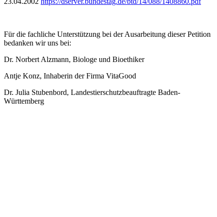
23.04.2002
https://dserver.bundestag.de/btd/14/088/1408860.pdf
Für die fachliche Unterstützung bei der Ausarbeitung dieser Petition
bedanken wir uns bei:
Dr. Norbert Alzmann, Biologe und Bioethiker
Antje Konz, Inhaberin der Firma VitaGood
Dr. Julia Stubenbord, Landestierschutzbeauftragte Baden-
Württemberg