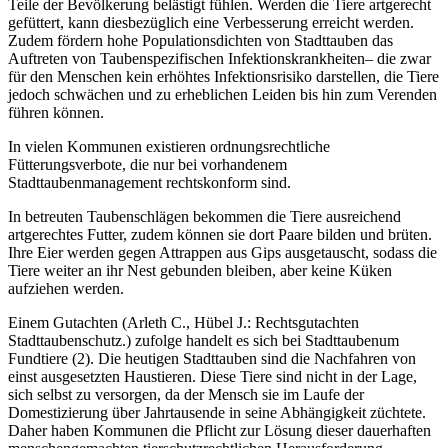
Teile der Bevölkerung belästigt fühlen. Werden die Tiere artgerecht
gefüttert, kann diesbezüglich eine Verbesserung erreicht werden.
Zudem fördern hohe Populationsdichten von Stadttauben das
Auftreten von Taubenspezifischen Infektionskrankheiten– die zwar
für den Menschen kein erhöhtes Infektionsrisiko darstellen, die Tiere
jedoch schwächen und zu erheblichen Leiden bis hin zum Verenden
führen können.
In vielen Kommunen existieren ordnungsrechtliche
Fütterungsverbote, die nur bei vorhandenem
Stadttaubenmanagement rechtskonform sind.
In betreuten Taubenschlägen bekommen die Tiere ausreichend
artgerechtes Futter, zudem können sie dort Paare bilden und brüten.
Ihre Eier werden gegen Attrappen aus Gips ausgetauscht, sodass die
Tiere weiter an ihr Nest gebunden bleiben, aber keine Küken
aufziehen werden.
Einem Gutachten (Arleth C., Hübel J.: Rechtsgutachten
Stadttaubenschutz.) zufolge handelt es sich bei Stadttaubenum
Fundtiere (2). Die heutigen Stadttauben sind die Nachfahren von
einst ausgesetzten Haustieren. Diese Tiere sind nicht in der Lage,
sich selbst zu versorgen, da der Mensch sie im Laufe der
Domestizierung über Jahrtausende in seine Abhängigkeit züchtete.
Daher haben Kommunen die Pflicht zur Lösung dieser dauerhaften