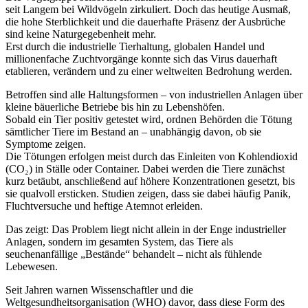
seit Langem bei Wildvögeln zirkuliert. Doch das heutige Ausmaß,
die hohe Sterblichkeit und die dauerhafte Präsenz der Ausbrüche
sind keine Naturgegebenheit mehr.
Erst durch die industrielle Tierhaltung, globalen Handel und
millionenfache Zuchtvorgänge konnte sich das Virus dauerhaft
etablieren, verändern und zu einer weltweiten Bedrohung werden.
Betroffen sind alle Haltungsformen – von industriellen Anlagen über
kleine bäuerliche Betriebe bis hin zu Lebenshöfen.
Sobald ein Tier positiv getestet wird, ordnen Behörden die Tötung
sämtlicher Tiere im Bestand an – unabhängig davon, ob sie
Symptome zeigen.
Die Tötungen erfolgen meist durch das Einleiten von Kohlendioxid
(CO₂) in Ställe oder Container. Dabei werden die Tiere zunächst
kurz betäubt, anschließend auf höhere Konzentrationen gesetzt, bis
sie qualvoll ersticken. Studien zeigen, dass sie dabei häufig Panik,
Fluchtversuche und heftige Atemnot erleiden.
Das zeigt: Das Problem liegt nicht allein in der Enge industrieller
Anlagen, sondern im gesamten System, das Tiere als
seuchenanfällige „Bestände“ behandelt – nicht als fühlende
Lebewesen.
Seit Jahren warnen Wissenschaftler und die
Weltgesundheitsorganisation (WHO) davor, dass diese Form des