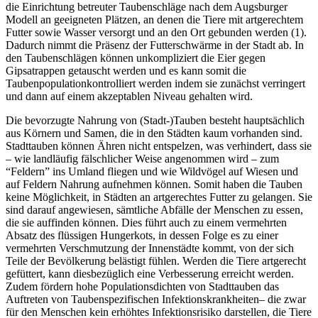
die Einrichtung betreuter Taubenschläge nach dem Augsburger
Modell an geeigneten Plätzen, an denen die Tiere mit artgerechtem
Futter sowie Wasser versorgt und an den Ort gebunden werden (1).
Dadurch nimmt die Präsenz der Futterschwärme in der Stadt ab. In
den Taubenschlägen können unkompliziert die Eier gegen
Gipsatrappen getauscht werden und es kann somit die
Taubenpopulationkontrolliert werden indem sie zunächst verringert
und dann auf einem akzeptablen Niveau gehalten wird.
Die bevorzugte Nahrung von (Stadt-)Tauben besteht hauptsächlich
aus Körnern und Samen, die in den Städten kaum vorhanden sind.
Stadttauben können Ähren nicht entspelzen, was verhindert, dass sie
– wie landläufig fälschlicher Weise angenommen wird – zum
“Feldern” ins Umland fliegen und wie Wildvögel auf Wiesen und
auf Feldern Nahrung aufnehmen können. Somit haben die Tauben
keine Möglichkeit, in Städten an artgerechtes Futter zu gelangen. Sie
sind darauf angewiesen, sämtliche Abfälle der Menschen zu essen,
die sie auffinden können. Dies führt auch zu einem vermehrten
Absatz des flüssigen Hungerkots, in dessen Folge es zu einer
vermehrten Verschmutzung der Innenstädte kommt, von der sich
Teile der Bevölkerung belästigt fühlen. Werden die Tiere artgerecht
gefüttert, kann diesbezüglich eine Verbesserung erreicht werden.
Zudem fördern hohe Populationsdichten von Stadttauben das
Auftreten von Taubenspezifischen Infektionskrankheiten– die zwar
für den Menschen kein erhöhtes Infektionsrisiko darstellen, die Tiere