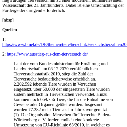
fragwürdigen Tierversuch hin zu einer modernen, humanrelevanten
Wissenschaft des 21. Jahrhunderts. Dabei ist eine Umschichtung der
Fördergelder dringend erforderlich.
[nbsp]
Quellen
1:
https://www.bmel.de/DE/themen/tiere/tierschutz/versuchstierzahlen2
2:
https://www.ausstieg-aus-dem-tierversuch.de/
Laut der vom Bundesministerium für Ernährung und
Landwirtschaft am 08.12.2020 veröffentlichten
Tierversuchsstatistik 2019, stieg die Zahl der
Tierversuche bedauerlicherweise erheblich an.
2.202.592 lebende Tiere wurden in Versuchen
eingesetzt, über 50.000 der eingesetzten Tiere wurden
zudem mehrfach in Tierversuchen verwendet. Hinzu
kommen noch 669.756 Tiere, die für die Entnahme von
Gewebe oder Organen getötet wurden. Insgesamt
wurden 77.282 mehr Tiere als im Jahr zuvor genutzt
(1). Die Organisation Menschen für Tierrechte Baden-
Württemberg e. V. fordert endlich eine konkrete
Umsetzung von EU-Richtlinie 63/2010, in welcher es