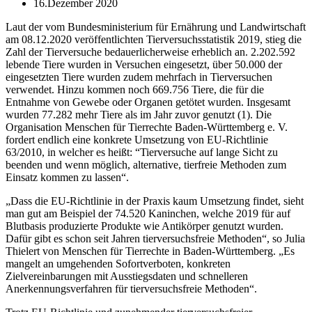
16.Dezember 2020
Laut der vom Bundesministerium für Ernährung und Landwirtschaft
am 08.12.2020 veröffentlichten Tierversuchsstatistik 2019, stieg die
Zahl der Tierversuche bedauerlicherweise erheblich an. 2.202.592
lebende Tiere wurden in Versuchen eingesetzt, über 50.000 der
eingesetzten Tiere wurden zudem mehrfach in Tierversuchen
verwendet. Hinzu kommen noch 669.756 Tiere, die für die
Entnahme von Gewebe oder Organen getötet wurden. Insgesamt
wurden 77.282 mehr Tiere als im Jahr zuvor genutzt (1). Die
Organisation Menschen für Tierrechte Baden-Württemberg e. V.
fordert endlich eine konkrete Umsetzung von EU-Richtlinie
63/2010, in welcher es heißt: “Tierversuche auf lange Sicht zu
beenden und wenn möglich, alternative, tierfreie Methoden zum
Einsatz kommen zu lassen“.
„Dass die EU-Richtlinie in der Praxis kaum Umsetzung findet, sieht
man gut am Beispiel der 74.520 Kaninchen, welche 2019 für auf
Blutbasis produzierte Produkte wie Antikörper genutzt wurden.
Dafür gibt es schon seit Jahren tierversuchsfreie Methoden“, so Julia
Thielert von Menschen für Tierrechte in Baden-Württemberg. „Es
mangelt an umgehenden Sofortverboten, konkreten
Zielvereinbarungen mit Ausstiegsdaten und schnelleren
Anerkennungsverfahren für tierversuchsfreie Methoden“.