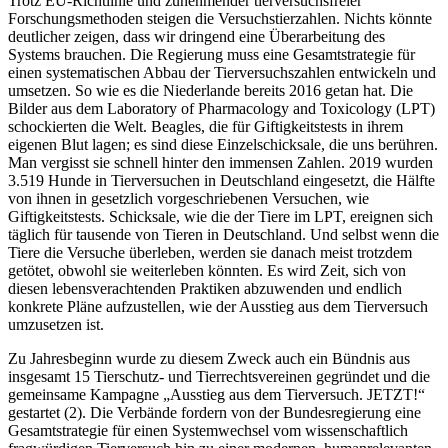
Trotz EU-Richtlinie und zunehmender tierversuchsfreier
Forschungsmethoden steigen die Versuchstierzahlen. Nichts könnte
deutlicher zeigen, dass wir dringend eine Überarbeitung des
Systems brauchen. Die Regierung muss eine Gesamtstrategie für
einen systematischen Abbau der Tierversuchszahlen entwickeln und
umsetzen. So wie es die Niederlande bereits 2016 getan hat. Die
Bilder aus dem Laboratory of Pharmacology and Toxicology (LPT)
schockierten die Welt. Beagles, die für Giftigkeitstests in ihrem
eigenen Blut lagen; es sind diese Einzelschicksale, die uns berühren.
Man vergisst sie schnell hinter den immensen Zahlen. 2019 wurden
3.519 Hunde in Tierversuchen in Deutschland eingesetzt, die Hälfte
von ihnen in gesetzlich vorgeschriebenen Versuchen, wie
Giftigkeitstests. Schicksale, wie die der Tiere im LPT, ereignen sich
täglich für tausende von Tieren in Deutschland. Und selbst wenn die
Tiere die Versuche überleben, werden sie danach meist trotzdem
getötet, obwohl sie weiterleben könnten. Es wird Zeit, sich von
diesen lebensverachtenden Praktiken abzuwenden und endlich
konkrete Pläne aufzustellen, wie der Ausstieg aus dem Tierversuch
umzusetzen ist.
Zu Jahresbeginn wurde zu diesem Zweck auch ein Bündnis aus
insgesamt 15 Tierschutz- und Tierrechtsvereinen gegründet und die
gemeinsame Kampagne „Ausstieg aus dem Tierversuch. JETZT!“
gestartet (2). Die Verbände fordern von der Bundesregierung eine
Gesamtstrategie für einen Systemwechsel vom wissenschaftlich