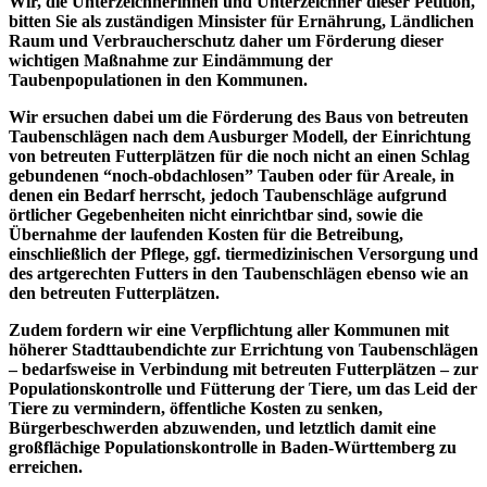
Wir, die Unterzeichnerinnen und Unterzeichner dieser Petition,
bitten Sie als zuständigen Minsister für Ernährung, Ländlichen
Raum und Verbraucherschutz daher um Förderung dieser
wichtigen Maßnahme zur Eindämmung der
Taubenpopulationen in den Kommunen.
Wir ersuchen dabei um die Förderung des Baus von betreuten
Taubenschlägen nach dem Ausburger Modell, der Einrichtung
von betreuten Futterplätzen für die noch nicht an einen Schlag
gebundenen “noch-obdachlosen” Tauben oder für Areale, in
denen ein Bedarf herrscht, jedoch Taubenschläge aufgrund
örtlicher Gegebenheiten nicht einrichtbar sind, sowie die
Übernahme der laufenden Kosten für die Betreibung,
einschließlich der Pflege, ggf. tiermedizinischen Versorgung und
des artgerechten Futters in den Taubenschlägen ebenso wie an
den betreuten Futterplätzen.
Zudem fordern wir eine Verpflichtung aller Kommunen mit
höherer Stadttaubendichte zur Errichtung von Taubenschlägen
– bedarfsweise in Verbindung mit betreuten Futterplätzen – zur
Populationskontrolle und Fütterung der Tiere, um das Leid der
Tiere zu vermindern, öffentliche Kosten zu senken,
Bürgerbeschwerden abzuwenden, und letztlich damit eine
großflächige Populationskontrolle in Baden-Württemberg zu
erreichen.