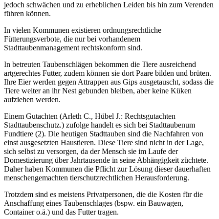
jedoch schwächen und zu erheblichen Leiden bis hin zum Verenden
führen können.
In vielen Kommunen existieren ordnungsrechtliche
Fütterungsverbote, die nur bei vorhandenem
Stadttaubenmanagement rechtskonform sind.
In betreuten Taubenschlägen bekommen die Tiere ausreichend
artgerechtes Futter, zudem können sie dort Paare bilden und brüten.
Ihre Eier werden gegen Attrappen aus Gips ausgetauscht, sodass die
Tiere weiter an ihr Nest gebunden bleiben, aber keine Küken
aufziehen werden.
Einem Gutachten (Arleth C., Hübel J.: Rechtsgutachten
Stadttaubenschutz.) zufolge handelt es sich bei Stadttaubenum
Fundtiere (2). Die heutigen Stadttauben sind die Nachfahren von
einst ausgesetzten Haustieren. Diese Tiere sind nicht in der Lage,
sich selbst zu versorgen, da der Mensch sie im Laufe der
Domestizierung über Jahrtausende in seine Abhängigkeit züchtete.
Daher haben Kommunen die Pflicht zur Lösung dieser dauerhaften
menschengemachten tierschutzrechtlichen Herausforderung.
Trotzdem sind es meistens Privatpersonen, die die Kosten für die
Anschaffung eines Taubenschlages (bspw. ein Bauwagen,
Container o.ä.) und das Futter tragen.