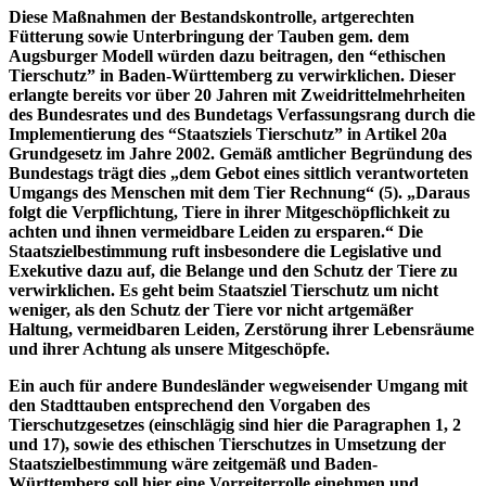
Diese Maßnahmen der Bestandskontrolle, artgerechten
Fütterung sowie Unterbringung der Tauben gem. dem
Augsburger Modell würden dazu beitragen, den “ethischen
Tierschutz” in Baden-Württemberg zu verwirklichen. Dieser
erlangte bereits vor über 20 Jahren mit Zweidrittelmehrheiten
des Bundesrates und des Bundetags Verfassungsrang durch die
Implementierung des “Staatsziels Tierschutz” in Artikel 20a
Grundgesetz im Jahre 2002. Gemäß amtlicher Begründung des
Bundestags trägt dies „dem Gebot eines sittlich verantworteten
Umgangs des Menschen mit dem Tier Rechnung“ (5). „Daraus
folgt die Verpflichtung, Tiere in ihrer Mitgeschöpflichkeit zu
achten und ihnen vermeidbare Leiden zu ersparen.“ Die
Staatszielbestimmung ruft insbesondere die Legislative und
Exekutive dazu auf, die Belange und den Schutz der Tiere zu
verwirklichen. Es geht beim Staatsziel Tierschutz um nicht
weniger, als den Schutz der Tiere vor nicht artgemäßer
Haltung, vermeidbaren Leiden, Zerstörung ihrer Lebensräume
und ihrer Achtung als unsere Mitgeschöpfe.
Ein auch für andere Bundesländer wegweisender Umgang mit
den Stadttauben entsprechend den Vorgaben des
Tierschutzgesetzes (einschlägig sind hier die Paragraphen 1, 2
und 17), sowie des ethischen Tierschutzes in Umsetzung der
Staatszielbestimmung wäre zeitgemäß und Baden-
Württemberg soll hier eine Vorreiterrolle einehmen und