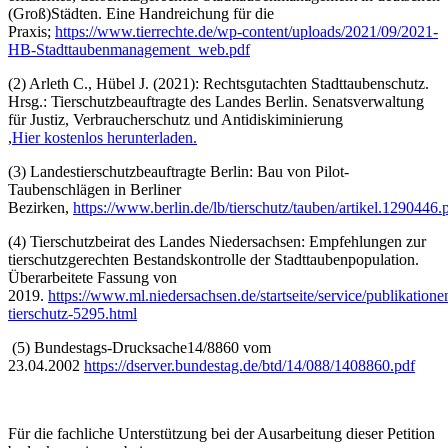
(Groß)Städten. Eine Handreichung für die
Praxis;
https://www.tierrechte.de/wp-content/uploads/2021/09/2021-
HB-Stadttaubenmanagement_web.pdf
(2) Arleth C., Hübel J. (2021): Rechtsgutachten Stadttaubenschutz.
Hrsg.: Tierschutzbeauftragte des Landes Berlin. Senatsverwaltung
für Justiz, Verbraucherschutz und Antidiskiminierung
,
Hier kostenlos herunterladen.
(3) Landestierschutzbeauftragte Berlin: Bau von Pilot-
Taubenschlägen in Berliner
Bezirken,
https://www.berlin.de/lb/tierschutz/tauben/artikel.1290446.
(4) Tierschutzbeirat des Landes Niedersachsen: Empfehlungen zur
tierschutzgerechten Bestandskontrolle der Stadttaubenpopulation.
Überarbeitete Fassung von
2019.
https://www.ml.niedersachsen.de/startseite/service/publikation
tierschutz-5295.html
(5) Bundestags-Drucksache14/8860 vom
23.04.2002
https://dserver.bundestag.de/btd/14/088/1408860.pdf
Für die fachliche Unterstützung bei der Ausarbeitung dieser Petition