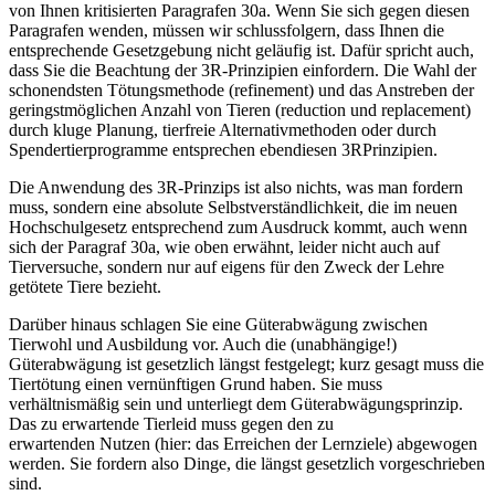
von Ihnen kritisierten Paragrafen 30a. Wenn Sie sich gegen diesen
Paragrafen wenden, müssen wir schlussfolgern, dass Ihnen die
entsprechende Gesetzgebung nicht geläufig ist. Dafür spricht auch,
dass Sie die Beachtung der 3R-Prinzipien einfordern. Die Wahl der
schonendsten Tötungsmethode (refinement) und das Anstreben der
geringstmöglichen Anzahl von Tieren (reduction und replacement)
durch kluge Planung, tierfreie Alternativmethoden oder durch
Spendertierprogramme entsprechen ebendiesen 3RPrinzipien.
Die Anwendung des 3R-Prinzips ist also nichts, was man fordern
muss, sondern eine absolute Selbstverständlichkeit, die im neuen
Hochschulgesetz entsprechend zum Ausdruck kommt, auch wenn
sich der Paragraf 30a, wie oben erwähnt, leider nicht auch auf
Tierversuche, sondern nur auf eigens für den Zweck der Lehre
getötete Tiere bezieht.
Darüber hinaus schlagen Sie eine Güterabwägung zwischen
Tierwohl und Ausbildung vor. Auch die (unabhängige!)
Güterabwägung ist gesetzlich längst festgelegt; kurz gesagt muss die
Tiertötung einen vernünftigen Grund haben. Sie muss
verhältnismäßig sein und unterliegt dem Güterabwägungsprinzip.
Das zu erwartende Tierleid muss gegen den zu
erwartenden Nutzen (hier: das Erreichen der Lernziele) abgewogen
werden. Sie fordern also Dinge, die längst gesetzlich vorgeschrieben
sind.