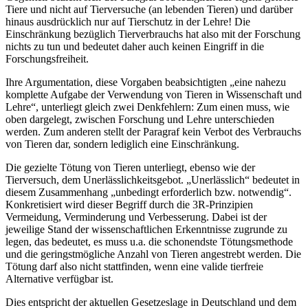
Tiere und nicht auf Tierversuche (an lebenden Tieren) und darüber
hinaus ausdrücklich nur auf Tierschutz in der Lehre! Die
Einschränkung bezüglich Tierverbrauchs hat also mit der Forschung
nichts zu tun und bedeutet daher auch keinen Eingriff in die
Forschungsfreiheit.
Ihre Argumentation, diese Vorgaben beabsichtigten „eine nahezu
komplette Aufgabe der Verwendung von Tieren in Wissenschaft und
Lehre“, unterliegt gleich zwei Denkfehlern: Zum einen muss, wie
oben dargelegt, zwischen Forschung und Lehre unterschieden
werden. Zum anderen stellt der Paragraf kein Verbot des Verbrauchs
von Tieren dar, sondern lediglich eine Einschränkung.
Die gezielte Tötung von Tieren unterliegt, ebenso wie der
Tierversuch, dem Unerlässlichkeitsgebot. „Unerlässlich“ bedeutet in
diesem Zusammenhang „unbedingt erforderlich bzw. notwendig“.
Konkretisiert wird dieser Begriff durch die 3R-Prinzipien
Vermeidung, Verminderung und Verbesserung. Dabei ist der
jeweilige Stand der wissenschaftlichen Erkenntnisse zugrunde zu
legen, das bedeutet, es muss u.a. die schonendste Tötungsmethode
und die geringstmögliche Anzahl von Tieren angestrebt werden. Die
Tötung darf also nicht stattfinden, wenn eine valide tierfreie
Alternative verfügbar ist.
Dies entspricht der aktuellen Gesetzeslage in Deutschland und dem