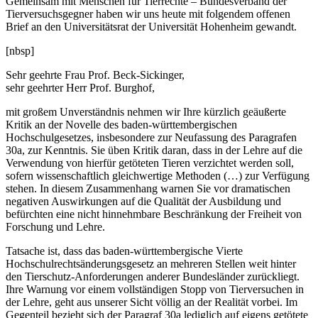
Gemeinsam mit Menschen für Tierrechte – Bundesverband der
Tierversuchsgegner haben wir uns heute mit folgendem offenen
Brief an den Universitätsrat der Universität Hohenheim gewandt.
[nbsp]
Sehr geehrte Frau Prof. Beck-Sickinger,
sehr geehrter Herr Prof. Burghof,
mit großem Unverständnis nehmen wir Ihre kürzlich geäußerte
Kritik an der Novelle des baden-württembergischen
Hochschulgesetzes, insbesondere zur Neufassung des Paragrafen
30a, zur Kenntnis. Sie üben Kritik daran, dass in der Lehre auf die
Verwendung von hierfür getöteten Tieren verzichtet werden soll,
sofern wissenschaftlich gleichwertige Methoden (…) zur Verfügung
stehen. In diesem Zusammenhang warnen Sie vor dramatischen
negativen Auswirkungen auf die Qualität der Ausbildung und
befürchten eine nicht hinnehmbare Beschränkung der Freiheit von
Forschung und Lehre.
Tatsache ist, dass das baden-württembergische Vierte
Hochschulrechtsänderungsgesetz an mehreren Stellen weit hinter
den Tierschutz-Anforderungen anderer Bundesländer zurückliegt.
Ihre Warnung vor einem vollständigen Stopp von Tierversuchen in
der Lehre, geht aus unserer Sicht völlig an der Realität vorbei. Im
Gegenteil bezieht sich der Paragraf 30a lediglich auf eigens getötete