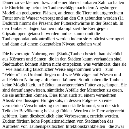
Dauer zu verkleinern bzw. auf einer überschaubaren Zahl zu halten
die Einrichtung betreuter Taubenschläge nach dem Augsburger
Modell an geeigneten Plätzen, an denen die Tiere mit artgerechtem
Futter sowie Wasser versorgt und an den Ort gebunden werden (1).
Dadurch nimmt die Präsenz der Futterschwärme in der Stadt ab. In
den Taubenschlägen können unkompliziert die Eier gegen
Gipsatrappen getauscht werden und es kann somit die
Taubenpopulationkontrolliert werden indem sie zunächst verringert
und dann auf einem akzeptablen Niveau gehalten wird.
Die bevorzugte Nahrung von (Stadt-)Tauben besteht hauptsächlich
aus Körnern und Samen, die in den Städten kaum vorhanden sind.
Stadttauben können Ähren nicht entspelzen, was verhindert, dass sie
– wie landläufig fälschlicher Weise angenommen wird – zum
“Feldern” ins Umland fliegen und wie Wildvögel auf Wiesen und
auf Feldern Nahrung aufnehmen können. Somit haben die Tauben
keine Möglichkeit, in Städten an artgerechtes Futter zu gelangen. Sie
sind darauf angewiesen, sämtliche Abfälle der Menschen zu essen,
die sie auffinden können. Dies führt auch zu einem vermehrten
Absatz des flüssigen Hungerkots, in dessen Folge es zu einer
vermehrten Verschmutzung der Innenstädte kommt, von der sich
Teile der Bevölkerung belästigt fühlen. Werden die Tiere artgerecht
gefüttert, kann diesbezüglich eine Verbesserung erreicht werden.
Zudem fördern hohe Populationsdichten von Stadttauben das
Auftreten von Taubenspezifischen Infektionskrankheiten– die zwar