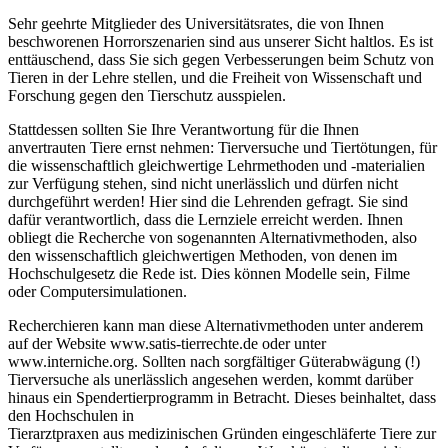
Sehr geehrte Mitglieder des Universitätsrates, die von Ihnen
beschworenen Horrorszenarien sind aus unserer Sicht haltlos. Es ist
enttäuschend, dass Sie sich gegen Verbesserungen beim Schutz von
Tieren in der Lehre stellen, und die Freiheit von Wissenschaft und
Forschung gegen den Tierschutz ausspielen.
Stattdessen sollten Sie Ihre Verantwortung für die Ihnen
anvertrauten Tiere ernst nehmen: Tierversuche und Tiertötungen, für
die wissenschaftlich gleichwertige Lehrmethoden und -materialien
zur Verfügung stehen, sind nicht unerlässlich und dürfen nicht
durchgeführt werden! Hier sind die Lehrenden gefragt. Sie sind
dafür verantwortlich, dass die Lernziele erreicht werden. Ihnen
obliegt die Recherche von sogenannten Alternativmethoden, also
den wissenschaftlich gleichwertigen Methoden, von denen im
Hochschulgesetz die Rede ist. Dies können Modelle sein, Filme
oder Computersimulationen.
Recherchieren kann man diese Alternativmethoden unter anderem
auf der Website www.satis-tierrechte.de oder unter
www.interniche.org. Sollten nach sorgfältiger Güterabwägung (!)
Tierversuche als unerlässlich angesehen werden, kommt darüber
hinaus ein Spendertierprogramm in Betracht. Dieses beinhaltet, dass
den Hochschulen in
Tierarztpraxen aus medizinischen Gründen eingeschläferte Tiere zur