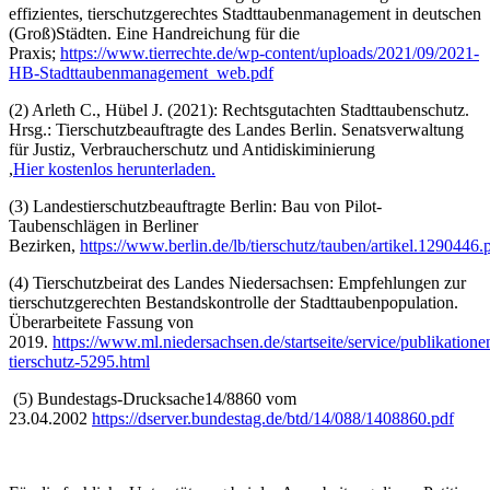
effizientes, tierschutzgerechtes Stadttaubenmanagement in deutschen
(Groß)Städten. Eine Handreichung für die
Praxis;
https://www.tierrechte.de/wp-content/uploads/2021/09/2021-
HB-Stadttaubenmanagement_web.pdf
(2) Arleth C., Hübel J. (2021): Rechtsgutachten Stadttaubenschutz.
Hrsg.: Tierschutzbeauftragte des Landes Berlin. Senatsverwaltung
für Justiz, Verbraucherschutz und Antidiskiminierung
,
Hier kostenlos herunterladen.
(3) Landestierschutzbeauftragte Berlin: Bau von Pilot-
Taubenschlägen in Berliner
Bezirken,
https://www.berlin.de/lb/tierschutz/tauben/artikel.1290446.
(4) Tierschutzbeirat des Landes Niedersachsen: Empfehlungen zur
tierschutzgerechten Bestandskontrolle der Stadttaubenpopulation.
Überarbeitete Fassung von
2019.
https://www.ml.niedersachsen.de/startseite/service/publikation
tierschutz-5295.html
(5) Bundestags-Drucksache14/8860 vom
23.04.2002
https://dserver.bundestag.de/btd/14/088/1408860.pdf