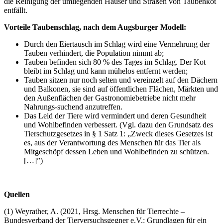
die Reinigung der umliegenden Häuser und Straßen von Taubenkot
entfällt.
Vorteile Taubenschlag, nach dem Augsburger Modell:
Durch den Eiertausch im Schlag wird eine Vermehrung der
Tauben verhindert, die Population nimmt ab;
Tauben befinden sich 80 % des Tages im Schlag. Der Kot
bleibt im Schlag und kann mühelos entfernt werden;
Tauben sitzen nur noch selten und vereinzelt auf den Dächern
und Balkonen, sie sind auf öffentlichen Flächen, Märkten und
den Außenflächen der Gastronomiebetriebe nicht mehr
Nahrungs-suchend anzutreffen.
Das Leid der Tiere wird vermindert und deren Gesundheit
und Wohlbefinden verbessert. (Vgl. dazu den Grundsatz des
Tierschutzgesetzes in § 1 Satz 1: „Zweck dieses Gesetzes ist
es, aus der Verantwortung des Menschen für das Tier als
Mitgeschöpf dessen Leben und Wohlbefinden zu schützen.
[…]”)
Quellen
(1) Weyrather, A. (2021, Hrsg. Menschen für Tierrechte –
Bundesverband der Tierversuchsgegner e.V.: Grundlagen für ein