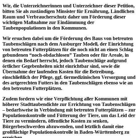
Wir, die Unterzeichnerinnen und Unterzeichner dieser Petition,
bitten Sie als zuständigen Minsister für Ernährung, Ländlichen
Raum und Verbraucherschutz daher um Förderung dieser
wichtigen Maßnahme zur Eindämmung der
Taubenpopulationen in den Kommunen.
Wir ersuchen dabei um die Förderung des Baus von betreuten
Taubenschlägen nach dem Ausburger Modell, der Einrichtung
von betreuten Futterplätzen für die noch nicht an einen Schlag
gebundenen “noch-obdachlosen” Tauben oder für Areale, in
denen ein Bedarf herrscht, jedoch Taubenschläge aufgrund
örtlicher Gegebenheiten nicht einrichtbar sind, sowie die
Übernahme der laufenden Kosten für die Betreibung,
einschließlich der Pflege, ggf. tiermedizinischen Versorgung und
des artgerechten Futters in den Taubenschlägen ebenso wie an
den betreuten Futterplätzen.
Zudem fordern wir eine Verpflichtung aller Kommunen mit
höherer Stadttaubendichte zur Errichtung von Taubenschlägen
– bedarfsweise in Verbindung mit betreuten Futterplätzen – zur
Populationskontrolle und Fütterung der Tiere, um das Leid der
Tiere zu vermindern, öffentliche Kosten zu senken,
Bürgerbeschwerden abzuwenden, und letztlich damit eine
großflächige Populationskontrolle in Baden-Württemberg zu
erreichen.