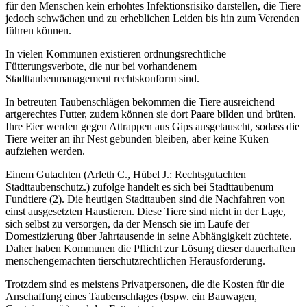
für den Menschen kein erhöhtes Infektionsrisiko darstellen, die Tiere
jedoch schwächen und zu erheblichen Leiden bis hin zum Verenden
führen können.
In vielen Kommunen existieren ordnungsrechtliche
Fütterungsverbote, die nur bei vorhandenem
Stadttaubenmanagement rechtskonform sind.
In betreuten Taubenschlägen bekommen die Tiere ausreichend
artgerechtes Futter, zudem können sie dort Paare bilden und brüten.
Ihre Eier werden gegen Attrappen aus Gips ausgetauscht, sodass die
Tiere weiter an ihr Nest gebunden bleiben, aber keine Küken
aufziehen werden.
Einem Gutachten (Arleth C., Hübel J.: Rechtsgutachten
Stadttaubenschutz.) zufolge handelt es sich bei Stadttaubenum
Fundtiere (2). Die heutigen Stadttauben sind die Nachfahren von
einst ausgesetzten Haustieren. Diese Tiere sind nicht in der Lage,
sich selbst zu versorgen, da der Mensch sie im Laufe der
Domestizierung über Jahrtausende in seine Abhängigkeit züchtete.
Daher haben Kommunen die Pflicht zur Lösung dieser dauerhaften
menschengemachten tierschutzrechtlichen Herausforderung.
Trotzdem sind es meistens Privatpersonen, die die Kosten für die
Anschaffung eines Taubenschlages (bspw. ein Bauwagen,