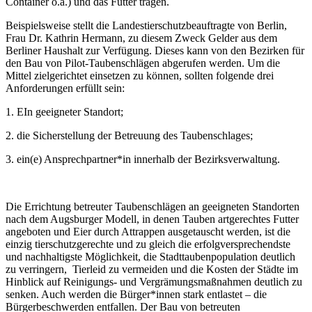
Container o.ä.) und das Futter tragen.
Beispielsweise stellt die Landestierschutzbeauftragte von Berlin,
Frau Dr. Kathrin Hermann, zu diesem Zweck Gelder aus dem
Berliner Haushalt zur Verfügung. Dieses kann von den Bezirken für
den Bau von Pilot-Taubenschlägen abgerufen werden. Um die
Mittel zielgerichtet einsetzen zu können, sollten folgende drei
Anforderungen erfüllt sein:
1. EIn geeigneter Standort;
2. die Sicherstellung der Betreuung des Taubenschlages;
3. ein(e) Ansprechpartner*in innerhalb der Bezirksverwaltung.
Die Errichtung betreuter Taubenschlägen an geeigneten Standorten
nach dem Augsburger Modell, in denen Tauben artgerechtes Futter
angeboten und Eier durch Attrappen ausgetauscht werden, ist die
einzig tierschutzgerechte und zu gleich die erfolgversprechendste
und nachhaltigste Möglichkeit, die Stadttaubenpopulation deutlich
zu verringern, Tierleid zu vermeiden und die Kosten der Städte im
Hinblick auf Reinigungs- und Vergrämungsmaßnahmen deutlich zu
senken. Auch werden die Bürger*innen stark entlastet – die
Bürgerbeschwerden entfallen. Der Bau von betreuten