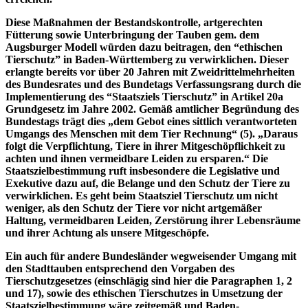
Diese Maßnahmen der Bestandskontrolle, artgerechten
Fütterung sowie Unterbringung der Tauben gem. dem
Augsburger Modell würden dazu beitragen, den “ethischen
Tierschutz” in Baden-Württemberg zu verwirklichen. Dieser
erlangte bereits vor über 20 Jahren mit Zweidrittelmehrheiten
des Bundesrates und des Bundetags Verfassungsrang durch die
Implementierung des “Staatsziels Tierschutz” in Artikel 20a
Grundgesetz im Jahre 2002. Gemäß amtlicher Begründung des
Bundestags trägt dies „dem Gebot eines sittlich verantworteten
Umgangs des Menschen mit dem Tier Rechnung“ (5). „Daraus
folgt die Verpflichtung, Tiere in ihrer Mitgeschöpflichkeit zu
achten und ihnen vermeidbare Leiden zu ersparen.“ Die
Staatszielbestimmung ruft insbesondere die Legislative und
Exekutive dazu auf, die Belange und den Schutz der Tiere zu
verwirklichen. Es geht beim Staatsziel Tierschutz um nicht
weniger, als den Schutz der Tiere vor nicht artgemäßer
Haltung, vermeidbaren Leiden, Zerstörung ihrer Lebensräume
und ihrer Achtung als unsere Mitgeschöpfe.
Ein auch für andere Bundesländer wegweisender Umgang mit
den Stadttauben entsprechend den Vorgaben des
Tierschutzgesetzes (einschlägig sind hier die Paragraphen 1, 2
und 17), sowie des ethischen Tierschutzes in Umsetzung der
Staatszielbestimmung wäre zeitgemäß und Baden-