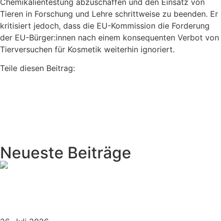
Chemikalientestung abzuschaffen und den Einsatz von
Tieren in Forschung und Lehre schrittweise zu beenden. Er
kritisiert jedoch, dass die EU-Kommission die Forderung
der EU-Bürger:innen nach einem konsequenten Verbot von
Tierversuchen für Kosmetik weiterhin ignoriert.
Teile diesen Beitrag:
vorher
Neue Kampagne für taubenfreundliche Städte im
Ländle
nächster
Fragwürdige Vereinsführung beim
Tierschutzverein Freudenstadt – Missstände im
dortigenTierheim
Neueste Beiträge
EGMR stärkt den Schutz des ethischen Veganismus
– Bedeutung auch für öffentliche Einrichtungen in
Deutschland