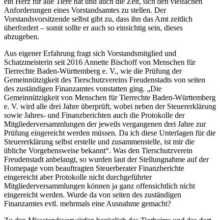
ein Herz für alle Tiere hat und auch die Zeit, sich den vielfachen
Anforderungen eines Vorstandsamtes zu stellen. Der
Vorstandsvorsitzende selbst gibt zu, dass ihn das Amt zeitlich
überfordert – somit sollte er auch so einsichtig sein, dieses
abzugeben.
Aus eigener Erfahrung fragt sich Vorstandsmitglied und
Schatzmeisterin seit 2016 Annette Bischoff von Menschen für
Tierrechte Baden-Württemberg e. V., wie die Prüfung der
Gemeinnützigkeit des Tierschutzvereins Freudenstadts von seiten
des zuständigen Finanzamtes vonstatten ging. „Die
Gemeinnützigkeit von Menschen für Tierrechte Baden-Württemberg
e. V. wird alle drei Jahre überprüft, wobei neben der Steuererklärung
sowie Jahres- und Finanzberichten auch die Protokolle der
Mitgliederversammlungen der jeweils vergangenen drei Jahre zur
Prüfung eingereicht werden müssen. Da ich diese Unterlagen für die
Steuererklärung selbst erstelle und zusammenstelle, ist mir die
übliche Vorgehensweise bekannt“. Was den Tierschutzverein
Freudenstadt anbelangt, so wurden laut der Stellungnahme auf der
Homepage vom beauftragten Steuerberater Finanzberichte
eingereicht aber Protokolle nicht durchgeführter
Mitgliederversammlungen können ja ganz offensichtlich nicht
eingereicht werden. Wurde da von seiten des zuständigen
Finanzamtes evtl. mehrmals eine Ausnahme gemacht?