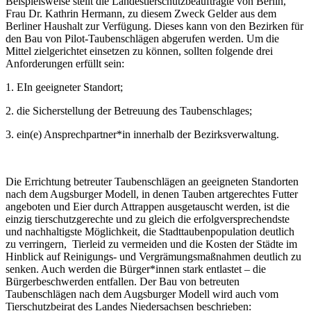
Beispielsweise stellt die Landestierschutzbeauftragte von Berlin,
Frau Dr. Kathrin Hermann, zu diesem Zweck Gelder aus dem
Berliner Haushalt zur Verfügung. Dieses kann von den Bezirken für
den Bau von Pilot-Taubenschlägen abgerufen werden. Um die
Mittel zielgerichtet einsetzen zu können, sollten folgende drei
Anforderungen erfüllt sein:
1. EIn geeigneter Standort;
2. die Sicherstellung der Betreuung des Taubenschlages;
3. ein(e) Ansprechpartner*in innerhalb der Bezirksverwaltung.
Die Errichtung betreuter Taubenschlägen an geeigneten Standorten
nach dem Augsburger Modell, in denen Tauben artgerechtes Futter
angeboten und Eier durch Attrappen ausgetauscht werden, ist die
einzig tierschutzgerechte und zu gleich die erfolgversprechendste
und nachhaltigste Möglichkeit, die Stadttaubenpopulation deutlich
zu verringern, Tierleid zu vermeiden und die Kosten der Städte im
Hinblick auf Reinigungs- und Vergrämungsmaßnahmen deutlich zu
senken. Auch werden die Bürger*innen stark entlastet – die
Bürgerbeschwerden entfallen. Der Bau von betreuten
Taubenschlägen nach dem Augsburger Modell wird auch vom
Tierschutzbeirat des Landes Niedersachsen beschrieben: