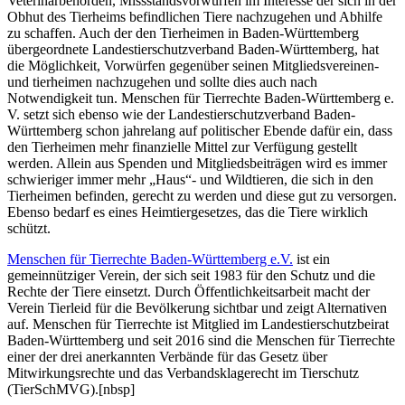
Veterinärbehörden, Missstandsvorwürfen im Interesse der sich in der
Obhut des Tierheims befindlichen Tiere nachzugehen und Abhilfe
zu schaffen. Auch der den Tierheimen in Baden-Württemberg
übergeordnete Landestierschutzverband Baden-Württemberg, hat
die Möglichkeit, Vorwürfen gegenüber seinen Mitgliedsvereinen-
und tierheimen nachzugehen und sollte dies auch nach
Notwendigkeit tun. Menschen für Tierrechte Baden-Württemberg e.
V. setzt sich ebenso wie der Landestierschutzverband Baden-
Württemberg schon jahrelang auf politischer Ebende dafür ein, dass
den Tierheimen mehr finanzielle Mittel zur Verfügung gestellt
werden. Allein aus Spenden und Mitgliedsbeiträgen wird es immer
schwieriger immer mehr „Haus“- und Wildtieren, die sich in den
Tierheimen befinden, gerecht zu werden und diese gut zu versorgen.
Ebenso bedarf es eines Heimtiergesetzes, das die Tiere wirklich
schützt.
Menschen für Tierrechte Baden-Württemberg e.V.
ist ein
gemeinnütziger Verein, der sich seit 1983 für den Schutz und die
Rechte der Tiere einsetzt. Durch Öffentlichkeitsarbeit macht der
Verein Tierleid für die Bevölkerung sichtbar und zeigt Alternativen
auf. Menschen für Tierrechte ist Mitglied im Landestierschutzbeirat
Baden-Württemberg und seit 2016 sind die Menschen für Tierrechte
einer der drei anerkannten Verbände für das Gesetz über
Mitwirkungsrechte und das Verbandsklagerecht im Tierschutz
(TierSchMVG).[nbsp]