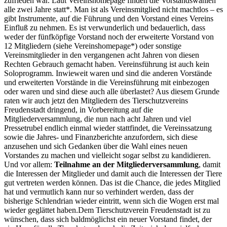
zufrieden war. Laut Vereinshomepage finden die Vorstandswahlen
alle zwei Jahre statt*. Man ist als Vereinsmitglied nicht machtlos – es
gibt Instrumente, auf die Führung und den Vorstand eines Vereins
Einfluß zu nehmen. Es ist verwunderlich und bedauerlich, dass
weder der fünfköpfige Vorstand noch der erweiterte Vorstand von
12 Mitgliedern (siehe Vereinshomepage*) oder sonstige
Vereinsmitglieder in den vergangenen acht Jahren von diesen
Rechten Gebrauch gemacht haben. Vereinsführung ist auch kein
Soloprogramm. Inwieweit waren und sind die anderen Vorstände
und erweiterten Vorstände in die Vereinsführung mit einbezogen
oder waren und sind diese auch alle überlastet? Aus diesem Grunde
raten wir auch jetzt den Mitgliedern des Tierschutzvereins
Freudenstadt dringend, in Vorbereitung auf die
Mitgliederversammlung, die nun nach acht Jahren und viel
Pressetrubel endlich einmal wieder stattfindet, die Vereinssatzung
sowie die Jahres- und Finanzberichte anzufordern, sich diese
anzusehen und sich Gedanken über die Wahl eines neuen
Vorstandes zu machen und vielleicht sogar selbst zu kandidieren.
Und vor allem:
Teilnahme an der Mitgliederversammlung
, damit
die Interessen der Mitglieder und damit auch die Interessen der Tiere
gut vertreten werden können. Das ist die Chance, die jedes Mitglied
hat und vermutlich kann nur so verhindert werden, dass der
bisherige Schlendrian wieder eintritt, wenn sich die Wogen erst mal
wieder geglättet haben.Dem Tierschutzverein Freudenstadt ist zu
wünschen, dass sich baldmöglichst ein neuer Vorstand findet, der