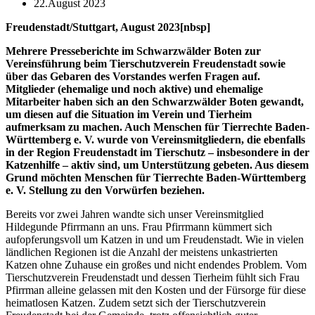
22.August 2023
Freudenstadt/Stuttgart, August 2023[nbsp]
Mehrere Presseberichte im Schwarzwälder Boten zur
Vereinsführung beim Tierschutzverein Freudenstadt sowie
über das Gebaren des Vorstandes werfen Fragen auf.
Mitglieder (ehemalige und noch aktive) und ehemalige
Mitarbeiter haben sich an den Schwarzwälder Boten gewandt,
um diesen auf die Situation im Verein und Tierheim
aufmerksam zu machen. Auch Menschen für Tierrechte Baden-
Württemberg e. V. wurde von Vereinsmitgliedern, die ebenfalls
in der Region Freudenstadt im Tierschutz – insbesondere in der
Katzenhilfe – aktiv sind, um Unterstützung gebeten. Aus diesem
Grund möchten Menschen für Tierrechte Baden-Württemberg
e. V. Stellung zu den Vorwürfen beziehen.
Bereits vor zwei Jahren wandte sich unser Vereinsmitglied
Hildegunde Pfirrmann an uns. Frau Pfirrmann kümmert sich
aufopferungsvoll um Katzen in und um Freudenstadt. Wie in vielen
ländlichen Regionen ist die Anzahl der meistens unkastrierten
Katzen ohne Zuhause ein großes und nicht endendes Problem. Vom
Tierschutzverein Freudenstadt und dessen Tierheim fühlt sich Frau
Pfirrman alleine gelassen mit den Kosten und der Fürsorge für diese
heimatlosen Katzen. Zudem setzt sich der Tierschutzverein