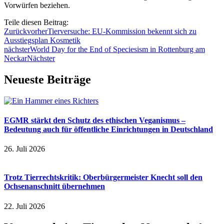
Vorwürfen beziehen.
Teile diesen Beitrag:
Zurück
vorher
Tierversuche: EU-Kommission bekennt sich zu
Ausstiegsplan Kosmetik
nächster
World Day for the End of Speciesism in Rottenburg am
Neckar
Nächster
Neueste Beiträge
EGMR stärkt den Schutz des ethischen Veganismus –
Bedeutung auch für öffentliche Einrichtungen in Deutschland
26. Juli 2026
Trotz Tierrechtskritik: Oberbürgermeister Knecht soll den
Ochsenanschnitt übernehmen
22. Juli 2026