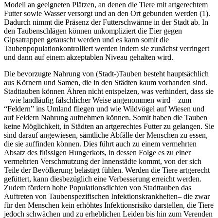
Modell an geeigneten Plätzen, an denen die Tiere mit artgerechtem
Futter sowie Wasser versorgt und an den Ort gebunden werden (1).
Dadurch nimmt die Präsenz der Futterschwärme in der Stadt ab. In
den Taubenschlägen können unkompliziert die Eier gegen
Gipsatrappen getauscht werden und es kann somit die
Taubenpopulationkontrolliert werden indem sie zunächst verringert
und dann auf einem akzeptablen Niveau gehalten wird.
Die bevorzugte Nahrung von (Stadt-)Tauben besteht hauptsächlich
aus Körnern und Samen, die in den Städten kaum vorhanden sind.
Stadttauben können Ähren nicht entspelzen, was verhindert, dass sie
– wie landläufig fälschlicher Weise angenommen wird – zum
“Feldern” ins Umland fliegen und wie Wildvögel auf Wiesen und
auf Feldern Nahrung aufnehmen können. Somit haben die Tauben
keine Möglichkeit, in Städten an artgerechtes Futter zu gelangen. Sie
sind darauf angewiesen, sämtliche Abfälle der Menschen zu essen,
die sie auffinden können. Dies führt auch zu einem vermehrten
Absatz des flüssigen Hungerkots, in dessen Folge es zu einer
vermehrten Verschmutzung der Innenstädte kommt, von der sich
Teile der Bevölkerung belästigt fühlen. Werden die Tiere artgerecht
gefüttert, kann diesbezüglich eine Verbesserung erreicht werden.
Zudem fördern hohe Populationsdichten von Stadttauben das
Auftreten von Taubenspezifischen Infektionskrankheiten– die zwar
für den Menschen kein erhöhtes Infektionsrisiko darstellen, die Tiere
jedoch schwächen und zu erheblichen Leiden bis hin zum Verenden