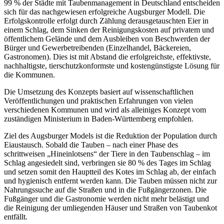
99 % der Städte mit Taubenmanagement in Deutschland entscheiden
sich für das nachgewiesen erfolgreiche Augsburger Modell. Die
Erfolgskontrolle erfolgt durch Zählung derausgetauschten Eier in
einem Schlag, dem Sinken der Reinigungskosten auf privatem und
öffentlichem Gelände und dem Ausbleiben von Beschwerden der
Bürger und Gewerbetreibenden (Einzelhandel, Bäckereien,
Gastronomen). Dies ist mit Abstand die erfolgreichste, effektivste,
nachhaltigste, tierschutzkonformste und kostengünstigste Lösung für
die Kommunen.
Die Umsetzung des Konzepts basiert auf wissenschaftlichen
Veröffentlichungen und praktischen Erfahrungen von vielen
verschiedenen Kommunen und wird als alleiniges Konzept vom
zuständigen Ministerium in Baden-Württemberg empfohlen.
Ziel des Augsburger Models ist die Reduktion der Population durch
Eiaustausch. Sobald die Tauben – nach einer Phase des
schrittweisen „Hineinlotsens“ der Tiere in den Taubenschlag – im
Schlag angesiedelt sind, verbringen sie 80 % des Tages im Schlag
und setzen somit den Hauptteil des Kotes im Schlag ab, der einfach
und hygienisch entfernt werden kann. Die Tauben müssen nicht zur
Nahrungssuche auf die Straßen und in die Fußgängerzonen. Die
Fußgänger und die Gastronomie werden nicht mehr belästigt und
die Reinigung der umliegenden Häuser und Straßen von Taubenkot
entfällt.