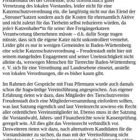
Freudenstadt bei der Gemeinde, trotz offensichtlich guter
Vernetzung des lokalen Vorstandes, leider nicht für eine
Katzenschutzverordnung ein, die langfristig nicht nur das Elend der
„Streuner“katzen sondern auch die Kosten für ehrenamtlich Aktive
und nicht zuletzt für das Tierheim selbst reduzieren würden, da
jede/r Katzenhalter*in für seine/ ihre Freigängerkatzen
Verantwortung übernehmen müsste – d.h. dafür Sorge tragen
müsste, dass sich die eigene Katze nicht unkontrolliert vermehrt.
Leider gibt es nur in wenigen Gemeinden in Baden-Württemberg
eine solche Katzenschutzverordnung – Freudenstadt steht hier mit
seinem mangelnden Engagement und seiner Uneinsichtigkeit nicht
alleine da, weswegen Menschen für Tierrechte Baden-Württemberg
e. V. sich für eine Verordnung auf Landesebene einsetzt, anstelle
von lokalen Verordnungen, die es bisher kaum gibt.
Im Rahmen der Gespräche mit Frau Pfirrmann wurde auch damals
schon die fragwürdige Vereinsführung angesprochen. Aus eigener
Erfahrung rieten wir dazu, dass Mitglieder des Tierschutzvereins
Freudenstadt doch eine Mitgliederversammlung einfordern sollten,
was laut Satzung eigentlich und laut Vereinsrecht sowieso ein Recht
aller ordentlichen Vereinsmitglieder ist. Ebenso muss in der Satzung
die Vorstandwahl, Jahres- und Finanzberichte sowie Kassenprüfung
geregelt sein. All dies gibt das Vereinsrecht verbindlich vor.
Desweiteren rieten wir dazu, nach alternativen Kandidaten für die
Vorstandsämter zu suchen, da man mit der Vereinsführung nicht