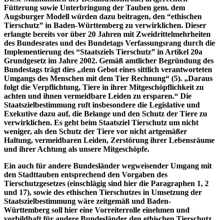
Fütterung sowie Unterbringung der Tauben gem. dem
Augsburger Modell würden dazu beitragen, den “ethischen
Tierschutz” in Baden-Württemberg zu verwirklichen. Dieser
erlangte bereits vor über 20 Jahren mit Zweidrittelmehrheiten
des Bundesrates und des Bundetags Verfassungsrang durch die
Implementierung des “Staatsziels Tierschutz” in Artikel 20a
Grundgesetz im Jahre 2002. Gemäß amtlicher Begründung des
Bundestags trägt dies „dem Gebot eines sittlich verantworteten
Umgangs des Menschen mit dem Tier Rechnung“ (5). „Daraus
folgt die Verpflichtung, Tiere in ihrer Mitgeschöpflichkeit zu
achten und ihnen vermeidbare Leiden zu ersparen.“ Die
Staatszielbestimmung ruft insbesondere die Legislative und
Exekutive dazu auf, die Belange und den Schutz der Tiere zu
verwirklichen. Es geht beim Staatsziel Tierschutz um nicht
weniger, als den Schutz der Tiere vor nicht artgemäßer
Haltung, vermeidbaren Leiden, Zerstörung ihrer Lebensräume
und ihrer Achtung als unsere Mitgeschöpfe.
Ein auch für andere Bundesländer wegweisender Umgang mit
den Stadttauben entsprechend den Vorgaben des
Tierschutzgesetzes (einschlägig sind hier die Paragraphen 1, 2
und 17), sowie des ethischen Tierschutzes in Umsetzung der
Staatszielbestimmung wäre zeitgemäß und Baden-
Württemberg soll hier eine Vorreiterrolle einehmen und
vorbildhaft für andere Bundesländer den ethischen Tierschutz