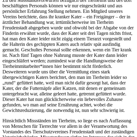
Zu den Missstandsvorwürfen bezüglich des Tierheims und des dort
beschäftigten Personals können wir nur eingeschränkt und aus
persönlicher Erfahrung Stellung nehmen. Ein Mitglied unseres
Vereins berichtete, dass ihr kranker Kater – ein Freigänger – der in
ärztlicher Behandlung war, irrtümlicherweise im Tierheim
Freudenstadt abgegeben wurde und obwohl bei der Abgabe von der
Finderin erwähnt wurde, dass der Kater seit drei Tagen nichts frisst,
hat man den Kater leider nicht zügig einem Tierarzt vorgestellt und
die Halterin des gechippten Katers auch relativ spät ausfindig
gemacht. Geschultes Personal sollte erkennen, wenn ein Tier krank
ist. Nach fünf Tagen ohne Nahrung musste der Kater dann leider
eingeschläfert werden; zumindest war die Handlungsweise der
Tierheimmitarbeiter*innen hier bestimmt nicht förderlich.
Desweiteren wurde uns über die Vermittlung eines stark
übergewichtigen Katers berichtet, den man im Tierheim leider so
„rund“ gefüttert hatte, weil man nicht dafür gesorgt hat, dass der
Kater, der die Futternäpfe aller Katzen, mit denen er gemeinsam
untergebracht war, alleine geleert hatte, getrennt gefüttert wurde.
Dieser Kater hat nun glücklicherweise ein liebevolles Zuhause
gefunden, wo man auf seine Ernährung achtet, wobei die
Gewichtsreduzierung, die notwendig ist, nun sehr schwierig ist.
Hinsichtlich Missständen im Tierheim, so liege es nach Auffassung
von Menschen für Tierrechte vor allem in der Verantwortung des
Vorstandes des Tierschutzvereines Freudenstadt und der zuständigen