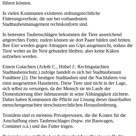
führen können.
In vielen Kommunen existieren ordnungsrechtliche
Fütterungsverbote, die nur bei vorhandenem
Stadttaubenmanagement rechtskonform sind.
In betreuten Taubenschlägen bekommen die Tiere ausreichend
artgerechtes Futter, zudem können sie dort Paare bilden und brüten.
Ihre Eier werden gegen Attrappen aus Gips ausgetauscht, sodass die
Tiere weiter an ihr Nest gebunden bleiben, aber keine Küken
aufziehen werden.
Einem Gutachten (Arleth C., Hübel J.: Rechtsgutachten
Stadttaubenschutz.) zufolge handelt es sich bei Stadttaubenum
Fundtiere (2). Die heutigen Stadttauben sind die Nachfahren von
einst ausgesetzten Haustieren. Diese Tiere sind nicht in der Lage,
sich selbst zu versorgen, da der Mensch sie im Laufe der
Domestizierung über Jahrtausende in seine Abhängigkeit züchtete.
Daher haben Kommunen die Pflicht zur Lösung dieser dauerhaften
menschengemachten tierschutzrechtlichen Herausforderung.
Trotzdem sind es meistens Privatpersonen, die die Kosten für die
Anschaffung eines Taubenschlages (bspw. ein Bauwagen,
Container o.ä.) und das Futter tragen.