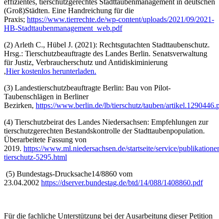
effizientes, tierschutzgerechtes Stadttaubenmanagement in deutschen
(Groß)Städten. Eine Handreichung für die
Praxis;
https://www.tierrechte.de/wp-content/uploads/2021/09/2021-
HB-Stadttaubenmanagement_web.pdf
(2) Arleth C., Hübel J. (2021): Rechtsgutachten Stadttaubenschutz.
Hrsg.: Tierschutzbeauftragte des Landes Berlin. Senatsverwaltung
für Justiz, Verbraucherschutz und Antidiskiminierung
,
Hier kostenlos herunterladen.
(3) Landestierschutzbeauftragte Berlin: Bau von Pilot-
Taubenschlägen in Berliner
Bezirken,
https://www.berlin.de/lb/tierschutz/tauben/artikel.1290446.
(4) Tierschutzbeirat des Landes Niedersachsen: Empfehlungen zur
tierschutzgerechten Bestandskontrolle der Stadttaubenpopulation.
Überarbeitete Fassung von
2019.
https://www.ml.niedersachsen.de/startseite/service/publikation
tierschutz-5295.html
(5) Bundestags-Drucksache14/8860 vom
23.04.2002
https://dserver.bundestag.de/btd/14/088/1408860.pdf
Für die fachliche Unterstützung bei der Ausarbeitung dieser Petition