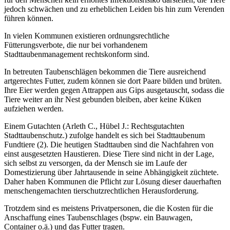
jedoch schwächen und zu erheblichen Leiden bis hin zum Verenden
führen können.
In vielen Kommunen existieren ordnungsrechtliche
Fütterungsverbote, die nur bei vorhandenem
Stadttaubenmanagement rechtskonform sind.
In betreuten Taubenschlägen bekommen die Tiere ausreichend
artgerechtes Futter, zudem können sie dort Paare bilden und brüten.
Ihre Eier werden gegen Attrappen aus Gips ausgetauscht, sodass die
Tiere weiter an ihr Nest gebunden bleiben, aber keine Küken
aufziehen werden.
Einem Gutachten (Arleth C., Hübel J.: Rechtsgutachten
Stadttaubenschutz.) zufolge handelt es sich bei Stadttaubenum
Fundtiere (2). Die heutigen Stadttauben sind die Nachfahren von
einst ausgesetzten Haustieren. Diese Tiere sind nicht in der Lage,
sich selbst zu versorgen, da der Mensch sie im Laufe der
Domestizierung über Jahrtausende in seine Abhängigkeit züchtete.
Daher haben Kommunen die Pflicht zur Lösung dieser dauerhaften
menschengemachten tierschutzrechtlichen Herausforderung.
Trotzdem sind es meistens Privatpersonen, die die Kosten für die
Anschaffung eines Taubenschlages (bspw. ein Bauwagen,
Container o.ä.) und das Futter tragen.