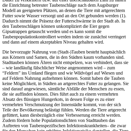
die Einrichtung betreuter Taubenschläge nach dem Augsburger
Modell an geeigneten Plätzen, an denen die Tiere mit artgerechtem
Futter sowie Wasser versorgt und an den Ort gebunden werden (1).
Dadurch nimmt die Präsenz der Futterschwärme in der Stadt ab. In
den Taubenschlägen können unkompliziert die Eier gegen
Gipsatrappen getauscht werden und es kann somit die
Taubenpopulationkontrolliert werden indem sie zunächst verringert
und dann auf einem akzeptablen Niveau gehalten wird.
Die bevorzugte Nahrung von (Stadt-)Tauben besteht hauptsächlich
aus Körnern und Samen, die in den Städten kaum vorhanden sind.
Stadttauben können Ähren nicht entspelzen, was verhindert, dass sie
– wie landläufig fälschlicher Weise angenommen wird – zum
“Feldern” ins Umland fliegen und wie Wildvögel auf Wiesen und
auf Feldern Nahrung aufnehmen können. Somit haben die Tauben
keine Möglichkeit, in Städten an artgerechtes Futter zu gelangen. Sie
sind darauf angewiesen, sämtliche Abfälle der Menschen zu essen,
die sie auffinden können. Dies führt auch zu einem vermehrten
Absatz des flüssigen Hungerkots, in dessen Folge es zu einer
vermehrten Verschmutzung der Innenstädte kommt, von der sich
Teile der Bevölkerung belästigt fühlen. Werden die Tiere artgerecht
gefüttert, kann diesbezüglich eine Verbesserung erreicht werden.
Zudem fördern hohe Populationsdichten von Stadttauben das
Auftreten von Taubenspezifischen Infektionskrankheiten– die zwar
für den Menschen kein erhöhtes Infektionsrisiko darstellen, die Tiere