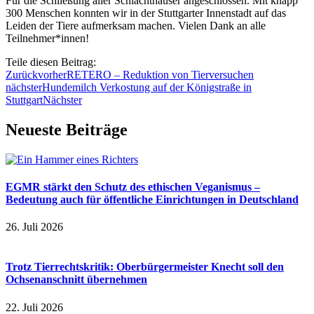
Für die Schließung aller Schlachthäuser angeschlossen. Mit knapp
300 Menschen konnten wir in der Stuttgarter Innenstadt auf das
Leiden der Tiere aufmerksam machen. Vielen Dank an alle
Teilnehmer*innen!
Teile diesen Beitrag:
Zurück
vorher
RETERO – Reduktion von Tierversuchen
nächster
Hundemilch Verkostung auf der Königstraße in
Stuttgart
Nächster
Neueste Beiträge
EGMR stärkt den Schutz des ethischen Veganismus –
Bedeutung auch für öffentliche Einrichtungen in Deutschland
26. Juli 2026
Trotz Tierrechtskritik: Oberbürgermeister Knecht soll den
Ochsenanschnitt übernehmen
22. Juli 2026