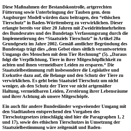
Diese Maßnahmen der Bestandskontrolle, artgerechten
Fütterung sowie Unterbringung der Tauben gem. dem
Augsburger Modell würden dazu beitragen, den “ethischen
Tierschutz” in Baden-Württemberg zu verwirklichen. Dieser
erlangte bereits vor über 20 Jahren mit Zweidrittelmehrheiten
des Bundesrates und des Bundetags Verfassungsrang durch die
Implementierung des “Staatsziels Tierschutz” in Artikel 20a
Grundgesetz im Jahre 2002. Gemäß amtlicher Begründung des
Bundestags trägt dies „dem Gebot eines sittlich verantworteten
Umgangs des Menschen mit dem Tier Rechnung“ (5). „Daraus
folgt die Verpflichtung, Tiere in ihrer Mitgeschöpflichkeit zu
achten und ihnen vermeidbare Leiden zu ersparen.“ Die
Staatszielbestimmung ruft insbesondere die Legislative und
Exekutive dazu auf, die Belange und den Schutz der Tiere zu
verwirklichen. Es geht beim Staatsziel Tierschutz um nicht
weniger, als den Schutz der Tiere vor nicht artgemäßer
Haltung, vermeidbaren Leiden, Zerstörung ihrer Lebensräume
und ihrer Achtung als unsere Mitgeschöpfe.
Ein auch für andere Bundesländer wegweisender Umgang mit
den Stadttauben entsprechend den Vorgaben des
Tierschutzgesetzes (einschlägig sind hier die Paragraphen 1, 2
und 17), sowie des ethischen Tierschutzes in Umsetzung der
Staatszielbestimmung wäre zeitgemäß und Baden-