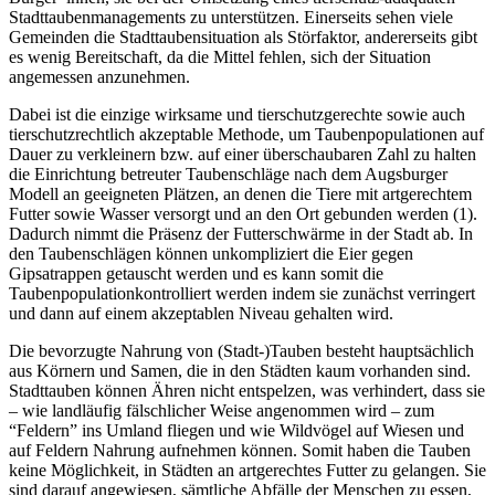
Stadttaubenmanagements zu unterstützen. Einerseits sehen viele
Gemeinden die Stadttaubensituation als Störfaktor, andererseits gibt
es wenig Bereitschaft, da die Mittel fehlen, sich der Situation
angemessen anzunehmen.
Dabei ist die einzige wirksame und tierschutzgerechte sowie auch
tierschutzrechtlich akzeptable Methode, um Taubenpopulationen auf
Dauer zu verkleinern bzw. auf einer überschaubaren Zahl zu halten
die Einrichtung betreuter Taubenschläge nach dem Augsburger
Modell an geeigneten Plätzen, an denen die Tiere mit artgerechtem
Futter sowie Wasser versorgt und an den Ort gebunden werden (1).
Dadurch nimmt die Präsenz der Futterschwärme in der Stadt ab. In
den Taubenschlägen können unkompliziert die Eier gegen
Gipsatrappen getauscht werden und es kann somit die
Taubenpopulationkontrolliert werden indem sie zunächst verringert
und dann auf einem akzeptablen Niveau gehalten wird.
Die bevorzugte Nahrung von (Stadt-)Tauben besteht hauptsächlich
aus Körnern und Samen, die in den Städten kaum vorhanden sind.
Stadttauben können Ähren nicht entspelzen, was verhindert, dass sie
– wie landläufig fälschlicher Weise angenommen wird – zum
“Feldern” ins Umland fliegen und wie Wildvögel auf Wiesen und
auf Feldern Nahrung aufnehmen können. Somit haben die Tauben
keine Möglichkeit, in Städten an artgerechtes Futter zu gelangen. Sie
sind darauf angewiesen, sämtliche Abfälle der Menschen zu essen,