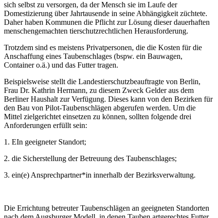
sich selbst zu versorgen, da der Mensch sie im Laufe der
Domestizierung über Jahrtausende in seine Abhängigkeit züchtete.
Daher haben Kommunen die Pflicht zur Lösung dieser dauerhaften
menschengemachten tierschutzrechtlichen Herausforderung.
Trotzdem sind es meistens Privatpersonen, die die Kosten für die
Anschaffung eines Taubenschlages (bspw. ein Bauwagen,
Container o.ä.) und das Futter tragen.
Beispielsweise stellt die Landestierschutzbeauftragte von Berlin,
Frau Dr. Kathrin Hermann, zu diesem Zweck Gelder aus dem
Berliner Haushalt zur Verfügung. Dieses kann von den Bezirken für
den Bau von Pilot-Taubenschlägen abgerufen werden. Um die
Mittel zielgerichtet einsetzen zu können, sollten folgende drei
Anforderungen erfüllt sein:
1. EIn geeigneter Standort;
2. die Sicherstellung der Betreuung des Taubenschlages;
3. ein(e) Ansprechpartner*in innerhalb der Bezirksverwaltung.
Die Errichtung betreuter Taubenschlägen an geeigneten Standorten
nach dem Augsburger Modell, in denen Tauben artgerechtes Futter