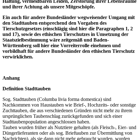
Haltung, vermeidbaren Leiden, Zerstörung ihrer Lebensräume
und ihrer Achtung als unsere Mitgeschöpfe.
Ein auch für andere Bundesländer wegweisender Umgang mit
den Stadttauben entsprechend den Vorgaben des
Tierschutzgesetzes (einschlägig sind hier die Paragraphen 1, 2
und 17), sowie des ethischen Tierschutzes in Umsetzung der
Staatszielbestimmung wäre zeitgemäß und Baden-
Württemberg soll hier eine Vorreiterrolle einehmen und
vorbildhaft für andere Bundesländer den ethischen Tierschutz
verwirklichen.
Anhang
Definition Stadttauben
Sog. Stadttauben (Columba livia forma domestica) sind
Nachkommen von Haustauben wie Brief-, Hochzeits- oder sonstige
Zuchttauben, die aus verschiedenen Gründen nicht mehr zu ihrem
ursprünglichen Taubenschlag zurückgefunden und sich einer
Stadttaubenpopulation angeschlossen haben.
Tauben wurden früher als Nutztiere gehalten (als Fleisch-, Eier- und
Düngerlieferanten oder als sog. Brieftauben zur Übermittlung von
Nachrichten), als sie dann nicht mehr gebraucht wurden, wurden