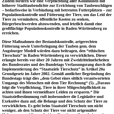
Zudem fordern wir eine Verpflichtung aller Kommunen mit
höherer Stadttaubendichte zur Errichtung von Taubenschlägen
– bedarfsweise in Verbindung mit betreuten Futterplätzen – zur
Populationskontrolle und Fütterung der Tiere, um das Leid der
Tiere zu vermindern, öffentliche Kosten zu senken,
Bürgerbeschwerden abzuwenden, und letztlich damit eine
großflächige Populationskontrolle in Baden-Württemberg zu
erreichen.
Diese Maßnahmen der Bestandskontrolle, artgerechten
Fütterung sowie Unterbringung der Tauben gem. dem
Augsburger Modell würden dazu beitragen, den “ethischen
Tierschutz” in Baden-Württemberg zu verwirklichen. Dieser
erlangte bereits vor über 20 Jahren mit Zweidrittelmehrheiten
des Bundesrates und des Bundetags Verfassungsrang durch die
Implementierung des “Staatsziels Tierschutz” in Artikel 20a
Grundgesetz im Jahre 2002. Gemäß amtlicher Begründung des
Bundestags trägt dies „dem Gebot eines sittlich verantworteten
Umgangs des Menschen mit dem Tier Rechnung“ (5). „Daraus
folgt die Verpflichtung, Tiere in ihrer Mitgeschöpflichkeit zu
achten und ihnen vermeidbare Leiden zu ersparen.“ Die
Staatszielbestimmung ruft insbesondere die Legislative und
Exekutive dazu auf, die Belange und den Schutz der Tiere zu
verwirklichen. Es geht beim Staatsziel Tierschutz um nicht
weniger, als den Schutz der Tiere vor nicht artgemäßer