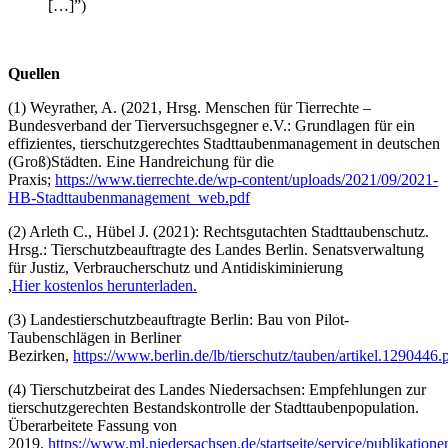
[…]”)
Quellen
(1) Weyrather, A. (2021, Hrsg. Menschen für Tierrechte –
Bundesverband der Tierversuchsgegner e.V.: Grundlagen für ein
effizientes, tierschutzgerechtes Stadttaubenmanagement in deutschen
(Groß)Städten. Eine Handreichung für die
Praxis;
https://www.tierrechte.de/wp-content/uploads/2021/09/2021-
HB-Stadttaubenmanagement_web.pdf
(2) Arleth C., Hübel J. (2021): Rechtsgutachten Stadttaubenschutz.
Hrsg.: Tierschutzbeauftragte des Landes Berlin. Senatsverwaltung
für Justiz, Verbraucherschutz und Antidiskiminierung
,
Hier kostenlos herunterladen.
(3) Landestierschutzbeauftragte Berlin: Bau von Pilot-
Taubenschlägen in Berliner
Bezirken,
https://www.berlin.de/lb/tierschutz/tauben/artikel.1290446.
(4) Tierschutzbeirat des Landes Niedersachsen: Empfehlungen zur
tierschutzgerechten Bestandskontrolle der Stadttaubenpopulation.
Überarbeitete Fassung von
2019.
https://www.ml.niedersachsen.de/startseite/service/publikation