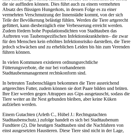
die sie auffinden können. Dies führt auch zu einem vermehrten
Absatz des flüssigen Hungerkots, in dessen Folge es zu einer
vermehrten Verschmutzung der Innenstädte kommt, von der sich
Teile der Bevölkerung belästigt fühlen. Werden die Tiere artgerecht
gefüttert, kann diesbezüglich eine Verbesserung erreicht werden.
Zudem fördern hohe Populationsdichten von Stadttauben das
Auftreten von Taubenspezifischen Infektionskrankheiten– die zwar
für den Menschen kein erhöhtes Infektionsrisiko darstellen, die Tiere
jedoch schwächen und zu erheblichen Leiden bis hin zum Verenden
führen können.
In vielen Kommunen existieren ordnungsrechtliche
Fütterungsverbote, die nur bei vorhandenem
Stadttaubenmanagement rechtskonform sind.
In betreuten Taubenschlägen bekommen die Tiere ausreichend
artgerechtes Futter, zudem können sie dort Paare bilden und brüten.
Ihre Eier werden gegen Attrappen aus Gips ausgetauscht, sodass die
Tiere weiter an ihr Nest gebunden bleiben, aber keine Küken
aufziehen werden.
Einem Gutachten (Arleth C., Hübel J.: Rechtsgutachten
Stadttaubenschutz.) zufolge handelt es sich bei Stadttaubenum
Fundtiere (2). Die heutigen Stadttauben sind die Nachfahren von
einst ausgesetzten Haustieren. Diese Tiere sind nicht in der Lage,