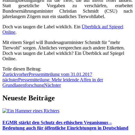
Haltungsbedingungen für die Tiere, die auf ihrem Teller landen.
Statt gesetzliche Vorgaben zu verschärfen, erarbeitet
Bundesernährungsminister Christian Schmidt (CSU) nach
jahrelangem Zögern nun ein staatliches Tierwohllabel.
Doch was taugen die Label wirklich. Ein
Überblick auf Spiegel
Online
.
Mit einem Siegel will Bundesagrarminister Schmidt für "mehr
Tierwohl" sorgen. Ähnliches versprechen auch andere Etiketten.
Doch was taugen die Label wirklich? Ein Überblick auf Spiegel
Online.
Teile diesen Beitrag:
Zurück
vorher
Pressemitteilung vom 31.01.2017
nächster
Pressemitteilung: Mehr leidende Affen in der
Grundlagenforschung
Nächster
Neueste Beiträge
EGMR stärkt den Schutz des ethischen Veganismus –
Bedeutung auch für öffentliche Einrichtungen in Deutschland