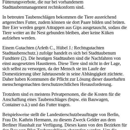
Fütterungsverbote, die nur bei vorhandenem
Stadttaubenmanagement rechtskonform sind.
In betreuten Taubenschlägen bekommen die Tiere ausreichend
artgerechtes Futter, zudem können sie dort Paare bilden und brüten.
Ihre Eier werden gegen Attrappen aus Gips ausgetauscht, sodass die
Tiere weiter an ihr Nest gebunden bleiben, aber keine Küken
aufziehen werden.
Einem Gutachten (Arleth C., Hübel J.: Rechtsgutachten
Stadttaubenschutz.) zufolge handelt es sich bei Stadttaubenum
Fundtiere (2). Die heutigen Stadttauben sind die Nachfahren von
einst ausgesetzten Haustieren. Diese Tiere sind nicht in der Lage,
sich selbst zu versorgen, da der Mensch sie im Laufe der
Domestizierung über Jahrtausende in seine Abhängigkeit züchtete.
Daher haben Kommunen die Pflicht zur Lösung dieser dauerhaften
menschengemachten tierschutzrechtlichen Herausforderung.
Trotzdem sind es meistens Privatpersonen, die die Kosten für die
Anschaffung eines Taubenschlages (bspw. ein Bauwagen,
Container o.ä.) und das Futter tragen.
Beispielsweise stellt die Landestierschutzbeauftragte von Berlin,
Frau Dr. Kathrin Hermann, zu diesem Zweck Gelder aus dem
Berliner Haushalt zur Verfügung. Dieses kann von den Bezirken für