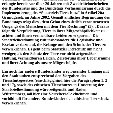
erlangte bereits vor über 20 Jahren mit Zweidrittelmehrheiten
des Bundesrates und des Bundetags Verfassungsrang durch die
Implementierung des “Staatsziels Tierschutz” in Artikel 20a
Grundgesetz im Jahre 2002. Gemäß amtlicher Begründung des
Bundestags trägt dies „dem Gebot eines sittlich verantworteten
Umgangs des Menschen mit dem Tier Rechnung“ (5). „Daraus
folgt die Verpflichtung, Tiere in ihrer Mitgeschöpflichkeit zu
achten und ihnen vermeidbare Leiden zu ersparen.“ Die
Staatszielbestimmung ruft insbesondere die Legislative und
Exekutive dazu auf, die Belange und den Schutz der Tiere zu
verwirklichen. Es geht beim Staatsziel Tierschutz um nicht
weniger, als den Schutz der Tiere vor nicht artgemäßer
Haltung, vermeidbaren Leiden, Zerstörung ihrer Lebensräume
und ihrer Achtung als unsere Mitgeschöpfe.
Ein auch für andere Bundesländer wegweisender Umgang mit
den Stadttauben entsprechend den Vorgaben des
Tierschutzgesetzes (einschlägig sind hier die Paragraphen 1, 2
und 17), sowie des ethischen Tierschutzes in Umsetzung der
Staatszielbestimmung wäre zeitgemäß und Baden-
Württemberg soll hier eine Vorreiterrolle einehmen und
vorbildhaft für andere Bundesländer den ethischen Tierschutz
verwirklichen.