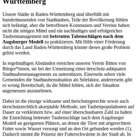
Württemberg
Unsere Städte in Baden-Württemberg sind überfüllt mit
hunderttausenden von Stadttauben, Teile der Bevölkerung fühlen
sich belästigt, aber die betroffenen Kommunen und Vereine haben
nicht die nötigen Mittel und ein nachhaltiges und erfolgreiches
Taubenmanagement mit
betreuten Tabenschlägen nach dem
Augsburger Modell
zu praktizieren. Mit Hilfe einer Förderung
durch das Land Baden-Württemberg könnte dieses große Problem
gelöst werden.
In regelmäßigen Abständen erreichen unseren Verein Bitten von
Bürger*innen, sie bei der Umsetzung eines tierschutz-adäquaten
Stadttaubenmanagements zu unterstützen. Einerseits sehen viele
Gemeinden die Stadttaubensituation als Störfaktor, andererseits gibt
es wenig Bereitschaft, da die Mittel fehlen, sich der Situation
angemessen anzunehmen.
Dabei ist die einzige wirksame und tierschutzgerechte sowie auch
tierschutzrechtlich akzeptable Methode, um Taubenpopulationen auf
Dauer zu verkleinern bzw. auf einer überschaubaren Zahl zu halten
die Einrichtung betreuter Taubenschläge nach dem Augsburger
Modell an geeigneten Plätzen, an denen die Tiere mit artgerechtem
Futter sowie Wasser versorgt und an den Ort gebunden werden (1).
Dadurch nimmt die Präsenz der Futterschwärme in der Stadt ab. In