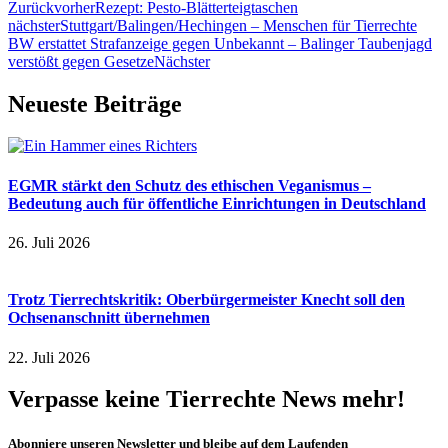
Zurück
vorher
Rezept: Pesto-Blätterteigtaschen
nächster
Stuttgart/Balingen/Hechingen – Menschen für Tierrechte
BW erstattet Strafanzeige gegen Unbekannt – Balinger Taubenjagd
verstößt gegen Gesetze
Nächster
Neueste Beiträge
EGMR stärkt den Schutz des ethischen Veganismus –
Bedeutung auch für öffentliche Einrichtungen in Deutschland
26. Juli 2026
Trotz Tierrechtskritik: Oberbürgermeister Knecht soll den
Ochsenanschnitt übernehmen
22. Juli 2026
Verpasse keine Tierrechte News mehr!
Abonniere unseren Newsletter und bleibe auf dem Laufenden