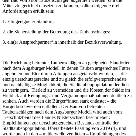
den Bau von Pilot-Taubenschlägen abgerufen werden. Um die
Mittel zielgerichtet einsetzen zu können, sollten folgende drei
Anforderungen erfüllt sein:
1. EIn geeigneter Standort;
2. die Sicherstellung der Betreuung des Taubenschlages;
3. ein(e) Ansprechpartner*in innerhalb der Bezirksverwaltung.
Die Errichtung betreuter Taubenschlägen an geeigneten Standorten
nach dem Augsburger Modell, in denen Tauben artgerechtes Futter
angeboten und Eier durch Attrappen ausgetauscht werden, ist die
einzig tierschutzgerechte und zu gleich die erfolgversprechendste
und nachhaltigste Möglichkeit, die Stadttaubenpopulation deutlich
zu verringern, Tierleid zu vermeiden und die Kosten der Städte im
Hinblick auf Reinigungs- und Vergrämungsmaßnahmen deutlich zu
senken. Auch werden die Bürger*innen stark entlastet – die
Bürgerbeschwerden entfallen. Der Bau von betreuten
Taubenschlägen nach dem Augsburger Modell wird auch vom
Tierschutzbeirat des Landes Niedersachsen beschrieben:
Empfehlungen zur tierschutzgerechten Bestandskontrolle der
Stadttaubenpopulation. Überarbeitete Fassung von 2019 (4), und
wurde auch in den – mittlerweile veralteten – Empfehlungen des