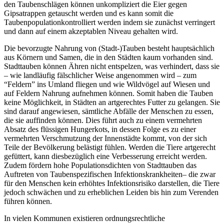
den Taubenschlägen können unkompliziert die Eier gegen
Gipsatrappen getauscht werden und es kann somit die
Taubenpopulationkontrolliert werden indem sie zunächst verringert
und dann auf einem akzeptablen Niveau gehalten wird.
Die bevorzugte Nahrung von (Stadt-)Tauben besteht hauptsächlich
aus Körnern und Samen, die in den Städten kaum vorhanden sind.
Stadttauben können Ähren nicht entspelzen, was verhindert, dass sie
– wie landläufig fälschlicher Weise angenommen wird – zum
“Feldern” ins Umland fliegen und wie Wildvögel auf Wiesen und
auf Feldern Nahrung aufnehmen können. Somit haben die Tauben
keine Möglichkeit, in Städten an artgerechtes Futter zu gelangen. Sie
sind darauf angewiesen, sämtliche Abfälle der Menschen zu essen,
die sie auffinden können. Dies führt auch zu einem vermehrten
Absatz des flüssigen Hungerkots, in dessen Folge es zu einer
vermehrten Verschmutzung der Innenstädte kommt, von der sich
Teile der Bevölkerung belästigt fühlen. Werden die Tiere artgerecht
gefüttert, kann diesbezüglich eine Verbesserung erreicht werden.
Zudem fördern hohe Populationsdichten von Stadttauben das
Auftreten von Taubenspezifischen Infektionskrankheiten– die zwar
für den Menschen kein erhöhtes Infektionsrisiko darstellen, die Tiere
jedoch schwächen und zu erheblichen Leiden bis hin zum Verenden
führen können.
In vielen Kommunen existieren ordnungsrechtliche