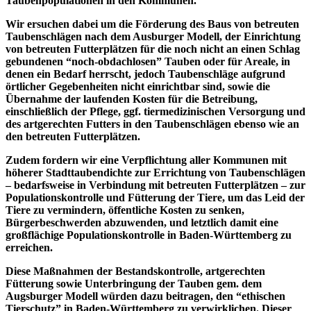
Taubenpopulationen in den Kommunen.
Wir ersuchen dabei um die Förderung des Baus von betreuten
Taubenschlägen nach dem Ausburger Modell, der Einrichtung
von betreuten Futterplätzen für die noch nicht an einen Schlag
gebundenen “noch-obdachlosen” Tauben oder für Areale, in
denen ein Bedarf herrscht, jedoch Taubenschläge aufgrund
örtlicher Gegebenheiten nicht einrichtbar sind, sowie die
Übernahme der laufenden Kosten für die Betreibung,
einschließlich der Pflege, ggf. tiermedizinischen Versorgung und
des artgerechten Futters in den Taubenschlägen ebenso wie an
den betreuten Futterplätzen.
Zudem fordern wir eine Verpflichtung aller Kommunen mit
höherer Stadttaubendichte zur Errichtung von Taubenschlägen
– bedarfsweise in Verbindung mit betreuten Futterplätzen – zur
Populationskontrolle und Fütterung der Tiere, um das Leid der
Tiere zu vermindern, öffentliche Kosten zu senken,
Bürgerbeschwerden abzuwenden, und letztlich damit eine
großflächige Populationskontrolle in Baden-Württemberg zu
erreichen.
Diese Maßnahmen der Bestandskontrolle, artgerechten
Fütterung sowie Unterbringung der Tauben gem. dem
Augsburger Modell würden dazu beitragen, den “ethischen
Tierschutz” in Baden-Württemberg zu verwirklichen. Dieser