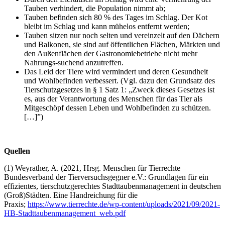
Tauben verhindert, die Population nimmt ab;
Tauben befinden sich 80 % des Tages im Schlag. Der Kot
bleibt im Schlag und kann mühelos entfernt werden;
Tauben sitzen nur noch selten und vereinzelt auf den Dächern
und Balkonen, sie sind auf öffentlichen Flächen, Märkten und
den Außenflächen der Gastronomiebetriebe nicht mehr
Nahrungs-suchend anzutreffen.
Das Leid der Tiere wird vermindert und deren Gesundheit
und Wohlbefinden verbessert. (Vgl. dazu den Grundsatz des
Tierschutzgesetzes in § 1 Satz 1: „Zweck dieses Gesetzes ist
es, aus der Verantwortung des Menschen für das Tier als
Mitgeschöpf dessen Leben und Wohlbefinden zu schützen.
[…]”)
Quellen
(1) Weyrather, A. (2021, Hrsg. Menschen für Tierrechte –
Bundesverband der Tierversuchsgegner e.V.: Grundlagen für ein
effizientes, tierschutzgerechtes Stadttaubenmanagement in deutschen
(Groß)Städten. Eine Handreichung für die
Praxis;
https://www.tierrechte.de/wp-content/uploads/2021/09/2021-
HB-Stadttaubenmanagement_web.pdf