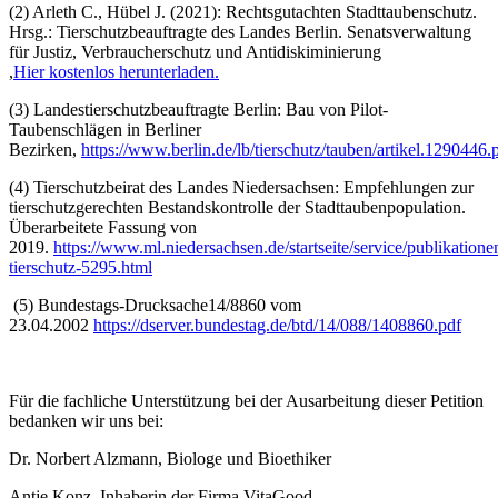
(2) Arleth C., Hübel J. (2021): Rechtsgutachten Stadttaubenschutz.
Hrsg.: Tierschutzbeauftragte des Landes Berlin. Senatsverwaltung
für Justiz, Verbraucherschutz und Antidiskiminierung
,
Hier kostenlos herunterladen.
(3) Landestierschutzbeauftragte Berlin: Bau von Pilot-
Taubenschlägen in Berliner
Bezirken,
https://www.berlin.de/lb/tierschutz/tauben/artikel.1290446.
(4) Tierschutzbeirat des Landes Niedersachsen: Empfehlungen zur
tierschutzgerechten Bestandskontrolle der Stadttaubenpopulation.
Überarbeitete Fassung von
2019.
https://www.ml.niedersachsen.de/startseite/service/publikation
tierschutz-5295.html
(5) Bundestags-Drucksache14/8860 vom
23.04.2002
https://dserver.bundestag.de/btd/14/088/1408860.pdf
Für die fachliche Unterstützung bei der Ausarbeitung dieser Petition
bedanken wir uns bei:
Dr. Norbert Alzmann, Biologe und Bioethiker
Antje Konz, Inhaberin der Firma VitaGood