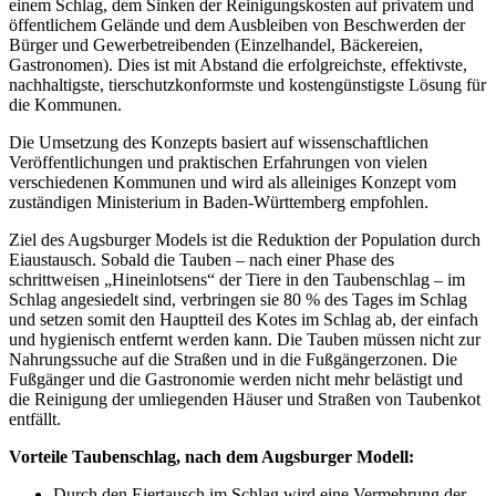
einem Schlag, dem Sinken der Reinigungskosten auf privatem und
öffentlichem Gelände und dem Ausbleiben von Beschwerden der
Bürger und Gewerbetreibenden (Einzelhandel, Bäckereien,
Gastronomen). Dies ist mit Abstand die erfolgreichste, effektivste,
nachhaltigste, tierschutzkonformste und kostengünstigste Lösung für
die Kommunen.
Die Umsetzung des Konzepts basiert auf wissenschaftlichen
Veröffentlichungen und praktischen Erfahrungen von vielen
verschiedenen Kommunen und wird als alleiniges Konzept vom
zuständigen Ministerium in Baden-Württemberg empfohlen.
Ziel des Augsburger Models ist die Reduktion der Population durch
Eiaustausch. Sobald die Tauben – nach einer Phase des
schrittweisen „Hineinlotsens“ der Tiere in den Taubenschlag – im
Schlag angesiedelt sind, verbringen sie 80 % des Tages im Schlag
und setzen somit den Hauptteil des Kotes im Schlag ab, der einfach
und hygienisch entfernt werden kann. Die Tauben müssen nicht zur
Nahrungssuche auf die Straßen und in die Fußgängerzonen. Die
Fußgänger und die Gastronomie werden nicht mehr belästigt und
die Reinigung der umliegenden Häuser und Straßen von Taubenkot
entfällt.
Vorteile Taubenschlag, nach dem Augsburger Modell:
Durch den Eiertausch im Schlag wird eine Vermehrung der