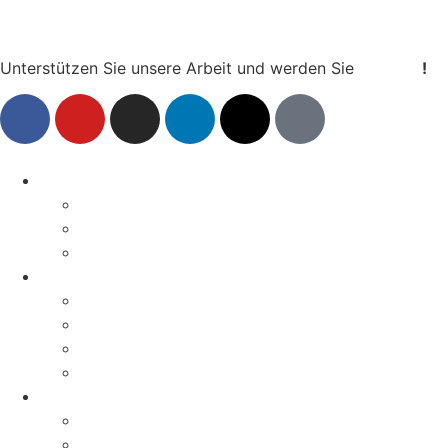
Unterstützen Sie unsere Arbeit und werden Sie
Mitglied
!
Aktuelles
News
Pressemitteilungen
Aktionen & Termine
Über uns
Geschichte
Erfolge
Magazin
Kontakt
Aktivitäten
Kampagnen
Verbandsklagerecht