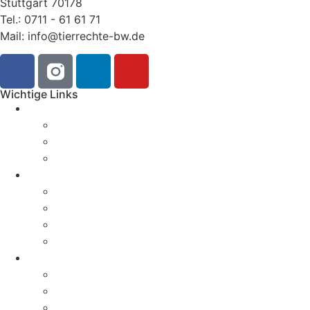
Stuttgart 70178
Tel.: 0711 - 61 61 71
Mail: info@tierrechte-bw.de
Wichtige Links
Aktuelles
News
Pressemitteilungen
Aktionen & Termine
Über uns
Geschichte
Erfolge
Magazin
Kontakt
Aktivitäten
Kampagnen
Verbandsklagerecht
Öffentlichkeitsarbeit