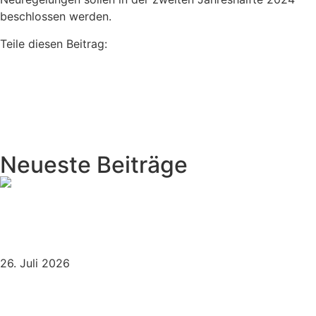
beschlossen werden.
Teile diesen Beitrag:
vorher
Achern: Verdacht auf eingeschlossene Stadttauben
unter Photovoltaikanlage Menschen für Tierrechte Baden-
Württemberg kontaktiert Veterinäramt
nächster
Image-Kampagne der Jägerschaft fordert
Verständnis von ,,Fleischverweigerern”
Neueste Beiträge
EGMR stärkt den Schutz des ethischen Veganismus
– Bedeutung auch für öffentliche Einrichtungen in
Deutschland
26. Juli 2026
Trotz Tierrechtskritik: Oberbürgermeister Knecht
soll den Ochsenanschnitt übernehmen