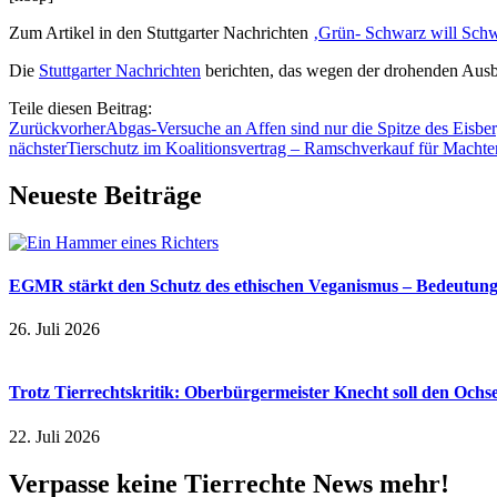
Zum Artikel in den Stuttgarter Nachrichten
‚Grün- Schwarz will Sch
Die
Stuttgarter Nachrichten
berichten, das wegen der drohenden Ausbr
Teile diesen Beitrag:
Zurück
vorher
Abgas-Versuche an Affen sind nur die Spitze des Eisber
nächster
Tierschutz im Koalitionsvertrag – Ramschverkauf für Machter
Neueste Beiträge
EGMR stärkt den Schutz des ethischen Veganismus – Bedeutung a
26. Juli 2026
Trotz Tierrechtskritik: Oberbürgermeister Knecht soll den Och
22. Juli 2026
Verpasse keine Tierrechte News mehr!