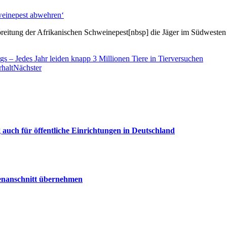
weinepest abwehren‘
eitung der Afrikanischen Schweinepest[nbsp] die Jäger im Südwesten 
gs – Jedes Jahr leiden knapp 3 Millionen Tiere in Tierversuchen
halt
Nächster
uch für öffentliche Einrichtungen in Deutschland
senanschnitt übernehmen