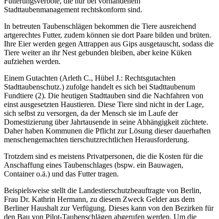
Fütterungsverbote, die nur bei vorhandenem
Stadttaubenmanagement rechtskonform sind.
In betreuten Taubenschlägen bekommen die Tiere ausreichend
artgerechtes Futter, zudem können sie dort Paare bilden und brüten.
Ihre Eier werden gegen Attrappen aus Gips ausgetauscht, sodass die
Tiere weiter an ihr Nest gebunden bleiben, aber keine Küken
aufziehen werden.
Einem Gutachten (Arleth C., Hübel J.: Rechtsgutachten
Stadttaubenschutz.) zufolge handelt es sich bei Stadttaubenum
Fundtiere (2). Die heutigen Stadttauben sind die Nachfahren von
einst ausgesetzten Haustieren. Diese Tiere sind nicht in der Lage,
sich selbst zu versorgen, da der Mensch sie im Laufe der
Domestizierung über Jahrtausende in seine Abhängigkeit züchtete.
Daher haben Kommunen die Pflicht zur Lösung dieser dauerhaften
menschengemachten tierschutzrechtlichen Herausforderung.
Trotzdem sind es meistens Privatpersonen, die die Kosten für die
Anschaffung eines Taubenschlages (bspw. ein Bauwagen,
Container o.ä.) und das Futter tragen.
Beispielsweise stellt die Landestierschutzbeauftragte von Berlin,
Frau Dr. Kathrin Hermann, zu diesem Zweck Gelder aus dem
Berliner Haushalt zur Verfügung. Dieses kann von den Bezirken für
den Bau von Pilot-Taubenschlägen abgerufen werden. Um die