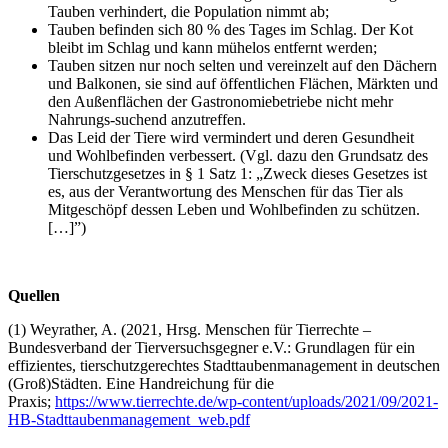
Tauben verhindert, die Population nimmt ab;
Tauben befinden sich 80 % des Tages im Schlag. Der Kot
bleibt im Schlag und kann mühelos entfernt werden;
Tauben sitzen nur noch selten und vereinzelt auf den Dächern
und Balkonen, sie sind auf öffentlichen Flächen, Märkten und
den Außenflächen der Gastronomiebetriebe nicht mehr
Nahrungs-suchend anzutreffen.
Das Leid der Tiere wird vermindert und deren Gesundheit
und Wohlbefinden verbessert. (Vgl. dazu den Grundsatz des
Tierschutzgesetzes in § 1 Satz 1: „Zweck dieses Gesetzes ist
es, aus der Verantwortung des Menschen für das Tier als
Mitgeschöpf dessen Leben und Wohlbefinden zu schützen.
[…]”)
Quellen
(1) Weyrather, A. (2021, Hrsg. Menschen für Tierrechte –
Bundesverband der Tierversuchsgegner e.V.: Grundlagen für ein
effizientes, tierschutzgerechtes Stadttaubenmanagement in deutschen
(Groß)Städten. Eine Handreichung für die
Praxis;
https://www.tierrechte.de/wp-content/uploads/2021/09/2021-
HB-Stadttaubenmanagement_web.pdf