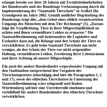
erlangte bereits vor über 20 Jahren mit Zweidrittelmehrheiten
des Bundesrates und des Bundetags Verfassungsrang durch die
Implementierung des “Staatsziels Tierschutz” in Artikel 20a
Grundgesetz im Jahre 2002. Gemäß amtlicher Begründung des
Bundestags trägt dies „dem Gebot eines sittlich verantworteten
Umgangs des Menschen mit dem Tier Rechnung“ (5). „Daraus
folgt die Verpflichtung, Tiere in ihrer Mitgeschöpflichkeit zu
achten und ihnen vermeidbare Leiden zu ersparen.“ Die
Staatszielbestimmung ruft insbesondere die Legislative und
Exekutive dazu auf, die Belange und den Schutz der Tiere zu
verwirklichen. Es geht beim Staatsziel Tierschutz um nicht
weniger, als den Schutz der Tiere vor nicht artgemäßer
Haltung, vermeidbaren Leiden, Zerstörung ihrer Lebensräume
und ihrer Achtung als unsere Mitgeschöpfe.
Ein auch für andere Bundesländer wegweisender Umgang mit
den Stadttauben entsprechend den Vorgaben des
Tierschutzgesetzes (einschlägig sind hier die Paragraphen 1, 2
und 17), sowie des ethischen Tierschutzes in Umsetzung der
Staatszielbestimmung wäre zeitgemäß und Baden-
Württemberg soll hier eine Vorreiterrolle einehmen und
vorbildhaft für andere Bundesländer den ethischen Tierschutz
verwirklichen.