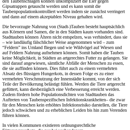
den Taubenschlägen können unkompliziert die Eier gegen
Gipsatrappen getauscht werden und es kann somit die
Taubenpopulationkontrolliert werden indem sie zunächst verringert
und dann auf einem akzeptablen Niveau gehalten wird.
Die bevorzugte Nahrung von (Stadt-)Tauben besteht hauptsächlich
aus Körnern und Samen, die in den Städten kaum vorhanden sind.
Stadttauben können Ähren nicht entspelzen, was verhindert, dass sie
– wie landläufig fälschlicher Weise angenommen wird – zum
“Feldern” ins Umland fliegen und wie Wildvögel auf Wiesen und
auf Feldern Nahrung aufnehmen können. Somit haben die Tauben
keine Möglichkeit, in Städten an artgerechtes Futter zu gelangen. Sie
sind darauf angewiesen, sämtliche Abfälle der Menschen zu essen,
die sie auffinden können. Dies führt auch zu einem vermehrten
Absatz des flüssigen Hungerkots, in dessen Folge es zu einer
vermehrten Verschmutzung der Innenstädte kommt, von der sich
Teile der Bevölkerung belästigt fühlen. Werden die Tiere artgerecht
gefüttert, kann diesbezüglich eine Verbesserung erreicht werden.
Zudem fördern hohe Populationsdichten von Stadttauben das
Auftreten von Taubenspezifischen Infektionskrankheiten– die zwar
für den Menschen kein erhöhtes Infektionsrisiko darstellen, die Tiere
jedoch schwächen und zu erheblichen Leiden bis hin zum Verenden
führen können.
In vielen Kommunen existieren ordnungsrechtliche