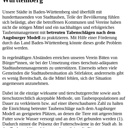
Unsere Städte in Baden-Württemberg sind überfüllt mit
hunderttausenden von Stadttauben, Teile der Bevölkerung fühlen
sich belästigt, aber die betroffenen Kommunen und Vereine haben
nicht die nötigen Mittel und ein nachhaltiges und erfolgreiches
Taubenmanagement mit
betreuten Tabenschlägen nach dem
Augsburger Modell
zu praktizieren. Mit Hilfe einer Förderung
durch das Land Baden-Württemberg könnte dieses große Problem
gelöst werden.
In regelmäßigen Abständen erreichen unseren Verein Bitten von
Bürger*innen, sie bei der Umsetzung eines tierschutz-adäquaten
Stadttaubenmanagements zu unterstützen. Einerseits sehen viele
Gemeinden die Stadttaubensituation als Störfaktor, andererseits gibt
es wenig Bereitschaft, da die Mittel fehlen, sich der Situation
angemessen anzunehmen.
Dabei ist die einzige wirksame und tierschutzgerechte sowie auch
tierschutzrechtlich akzeptable Methode, um Taubenpopulationen auf
Dauer zu verkleinern bzw. auf einer überschaubaren Zahl zu halten
die Einrichtung betreuter Taubenschläge nach dem Augsburger
Modell an geeigneten Plätzen, an denen die Tiere mit artgerechtem
Futter sowie Wasser versorgt und an den Ort gebunden werden (1).
Dadurch nimmt die Präsenz der Futterschwärme in der Stadt ab. In