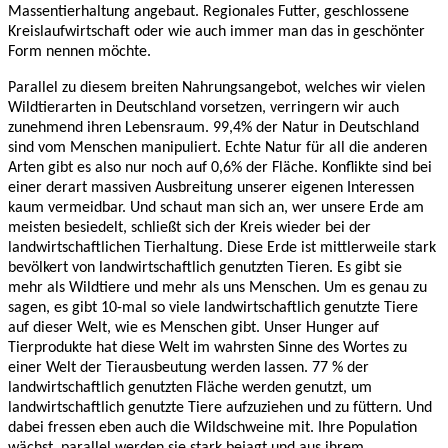
Massentierhaltung angebaut. Regionales Futter, geschlossene
Kreislaufwirtschaft oder wie auch immer man das in geschönter
Form nennen möchte.
Parallel zu diesem breiten Nahrungsangebot, welches wir vielen
Wildtierarten in Deutschland vorsetzen, verringern wir auch
zunehmend ihren Lebensraum. 99,4% der Natur in Deutschland
sind vom Menschen manipuliert. Echte Natur für all die anderen
Arten gibt es also nur noch auf 0,6% der Fläche. Konflikte sind bei
einer derart massiven Ausbreitung unserer eigenen Interessen
kaum vermeidbar. Und schaut man sich an, wer unsere Erde am
meisten besiedelt, schließt sich der Kreis wieder bei der
landwirtschaftlichen Tierhaltung. Diese Erde ist mittlerweile stark
bevölkert von landwirtschaftlich genutzten Tieren. Es gibt sie
mehr als Wildtiere und mehr als uns Menschen. Um es genau zu
sagen, es gibt 10-mal so viele landwirtschaftlich genutzte Tiere
auf dieser Welt, wie es Menschen gibt. Unser Hunger auf
Tierprodukte hat diese Welt im wahrsten Sinne des Wortes zu
einer Welt der Tierausbeutung werden lassen. 77 % der
landwirtschaftlich genutzten Fläche werden genutzt, um
landwirtschaftlich genutzte Tiere aufzuziehen und zu füttern. Und
dabei fressen eben auch die Wildschweine mit. Ihre Population
wächst, parallel werden sie stark bejagt und aus ihrem