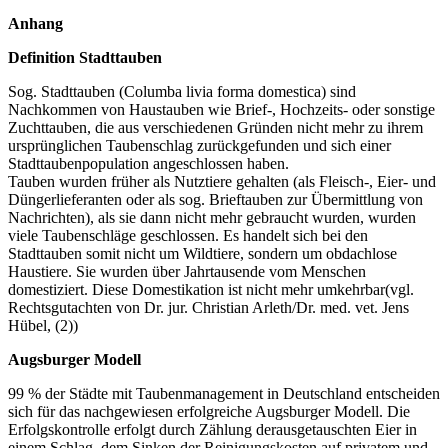
Anhang
Definition Stadttauben
Sog. Stadttauben (Columba livia forma domestica) sind
Nachkommen von Haustauben wie Brief-, Hochzeits- oder sonstige
Zuchttauben, die aus verschiedenen Gründen nicht mehr zu ihrem
ursprünglichen Taubenschlag zurückgefunden und sich einer
Stadttaubenpopulation angeschlossen haben.
Tauben wurden früher als Nutztiere gehalten (als Fleisch-, Eier- und
Düngerlieferanten oder als sog. Brieftauben zur Übermittlung von
Nachrichten), als sie dann nicht mehr gebraucht wurden, wurden
viele Taubenschläge geschlossen. Es handelt sich bei den
Stadttauben somit nicht um Wildtiere, sondern um obdachlose
Haustiere. Sie wurden über Jahrtausende vom Menschen
domestiziert. Diese Domestikation ist nicht mehr umkehrbar(vgl.
Rechtsgutachten von Dr. jur. Christian Arleth/Dr. med. vet. Jens
Hübel, (2))
Augsburger Modell
99 % der Städte mit Taubenmanagement in Deutschland entscheiden
sich für das nachgewiesen erfolgreiche Augsburger Modell. Die
Erfolgskontrolle erfolgt durch Zählung derausgetauschten Eier in
einem Schlag, dem Sinken der Reinigungskosten auf privatem und