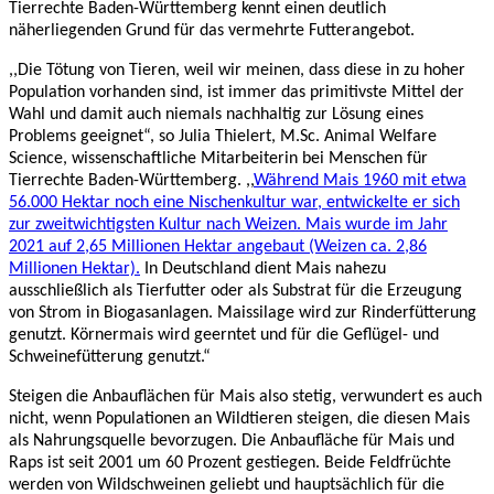
Tierrechte Baden-Württemberg kennt einen deutlich
näherliegenden Grund für das vermehrte Futterangebot.
,,Die Tötung von Tieren, weil wir meinen, dass diese in zu hoher
Population vorhanden sind, ist immer das primitivste Mittel der
Wahl und damit auch niemals nachhaltig zur Lösung eines
Problems geeignet“, so Julia Thielert, M.Sc. Animal Welfare
Science, wissenschaftliche Mitarbeiterin bei Menschen für
Tierrechte Baden-Württemberg. ,,
Während Mais 1960 mit etwa
56.000 Hektar noch eine Nischenkultur war, entwickelte er sich
zur zweitwichtigsten Kultur nach Weizen. Mais wurde im Jahr
2021 auf 2,65 Millionen Hektar angebaut (Weizen ca. 2,86
Millionen Hektar).
In Deutschland dient Mais nahezu
ausschließlich als Tierfutter oder als Substrat für die Erzeugung
von Strom in Biogasanlagen. Maissilage wird zur Rinderfütterung
genutzt. Körnermais wird geerntet und für die Geflügel- und
Schweinefütterung genutzt.“
Steigen die Anbauflächen für Mais also stetig, verwundert es auch
nicht, wenn Populationen an Wildtieren steigen, die diesen Mais
als Nahrungsquelle bevorzugen. Die Anbaufläche für Mais und
Raps ist seit 2001 um 60 Prozent gestiegen. Beide Feldfrüchte
werden von Wildschweinen geliebt und hauptsächlich für die