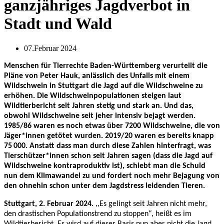
ganzjähriges Jagdverbot in
Stadt und Wald
07.Februar 2024
Menschen für Tierrechte Baden-Württemberg verurteilt die
Pläne von Peter Hauk, anlässlich des Unfalls mit einem
Wildschwein in Stuttgart die Jagd auf die Wildschweine zu
erhöhen. Die Wildschweinpopulationen steigen laut
Wildtierbericht seit Jahren stetig und stark an. Und das,
obwohl Wildschweine seit jeher intensiv bejagt werden.
1985/86 waren es noch etwas über 7200 Wildschweine, die von
Jäger*innen getötet wurden. 2019/20 waren es bereits knapp
75 000. Anstatt dass man durch diese Zahlen hinterfragt, was
Tierschützer*innen schon seit Jahren sagen (dass die Jagd auf
Wildschweine kontraproduktiv ist), schiebt man die Schuld
nun dem Klimawandel zu und fordert noch mehr Bejagung von
den ohnehin schon unter dem Jagdstress leidenden Tieren.
Stuttgart, 2. Februar 2024.
,,Es gelingt seit Jahren nicht mehr,
den drastischen Populationstrend zu stoppen“, heißt es im
Wildtierbericht. Es wird auf dieser Basis nun aber nicht die Jagd