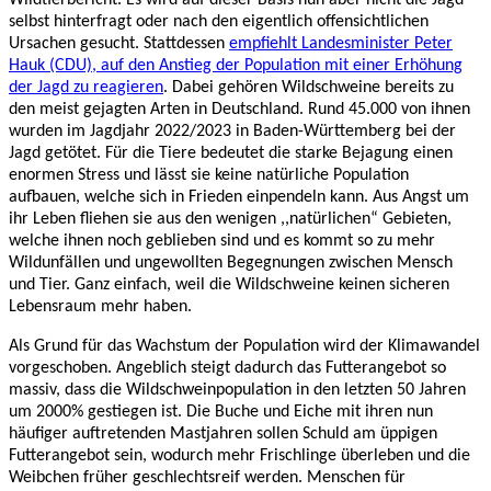
selbst hinterfragt oder nach den eigentlich offensichtlichen
Ursachen gesucht. Stattdessen
empfiehlt Landesminister Peter
Hauk (CDU), auf den Anstieg der Population mit einer Erhöhung
der Jagd zu reagieren
. Dabei gehören Wildschweine bereits zu
den meist gejagten Arten in Deutschland. Rund 45.000 von ihnen
wurden im Jagdjahr 2022/2023 in Baden-Württemberg bei der
Jagd getötet. Für die Tiere bedeutet die starke Bejagung einen
enormen Stress und lässt sie keine natürliche Population
aufbauen, welche sich in Frieden einpendeln kann. Aus Angst um
ihr Leben fliehen sie aus den wenigen ,,natürlichen“ Gebieten,
welche ihnen noch geblieben sind und es kommt so zu mehr
Wildunfällen und ungewollten Begegnungen zwischen Mensch
und Tier. Ganz einfach, weil die Wildschweine keinen sicheren
Lebensraum mehr haben.
Als Grund für das Wachstum der Population wird der Klimawandel
vorgeschoben. Angeblich steigt dadurch das Futterangebot so
massiv, dass die Wildschweinpopulation in den letzten 50 Jahren
um 2000% gestiegen ist. Die Buche und Eiche mit ihren nun
häufiger auftretenden Mastjahren sollen Schuld am üppigen
Futterangebot sein, wodurch mehr Frischlinge überleben und die
Weibchen früher geschlechtsreif werden. Menschen für