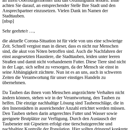
an Ihren Oberbürgermeister und das Ordnungsamt senden. Bitte
achten Sie darauf, an
entsprechender
Stelle Ihre Stadt und den
Ansprechpartner einzusetzen. Vielen Dank im Namen der
Stadttauben.
[nbsp]
Sehr geehrte/r …,
die aktuelle Corona-Situation ist für viele von uns eine schwierige
Zeit. Schnell vergisst man in dieser, dass es nicht nur Menschen
sind, die akut von Nöten betroffen sind. Auch die Nachfahren der
einst ausgesetzten Haustiere, die Stadttauben, leiden unter leeren
Straßen und damit nicht vorhandenem Futter. Diese Tiere sind nicht
in der Lage, sich selbst zu versorgen, da der Mensch sie einst in
seine Abhängigkeit züchtete. Nun ist es an uns, auch in schweren
Zeiten die Verantwortung für unser einstiges Handeln zu
übernehmen.
Da Tauben das ihnen vom Menschen angezüchtete Verhalten nicht
ändern können, stehen wir in der Verantwortung, den Tauben zu
helfen. Die einzige nachhaltige Lösung sind Taubenschläge, die in
den
Innenstädten
in ausreichender Anzahl errichtet werden müssen.
Den Tauben stehen darin artgerechtes Futter und Wasser sowie
geeignete Brutplätze zur Verfügung. Durch den Austausch der
Taubeneier mit Gipseiern erfolgt eine tierschutzgerechte und
nachhaltige Kontrolle der Population. Hier sollten dringend konkrete