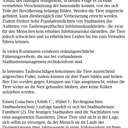
Absatz des flüssigen Hungerkots, in dessen Folge es zu einer
vermehrten Verschmutzung der Innenstädte kommt, von der sich
Teile der Bevölkerung belästigt fühlen. Werden die Tiere artgerecht
gefüttert, kann diesbezüglich eine Verbesserung erreicht werden.
Zudem fördern hohe Populationsdichten von Stadttauben das
Auftreten von Taubenspezifischen Infektionskrankheiten– die zwar
für den Menschen kein erhöhtes Infektionsrisiko darstellen, die Tiere
jedoch schwächen und zu erheblichen Leiden bis hin zum Verenden
führen können.
In vielen Kommunen existieren ordnungsrechtliche
Fütterungsverbote, die nur bei vorhandenem
Stadttaubenmanagement rechtskonform sind.
In betreuten Taubenschlägen bekommen die Tiere ausreichend
artgerechtes Futter, zudem können sie dort Paare bilden und brüten.
Ihre Eier werden gegen Attrappen aus Gips ausgetauscht, sodass die
Tiere weiter an ihr Nest gebunden bleiben, aber keine Küken
aufziehen werden.
Einem Gutachten (Arleth C., Hübel J.: Rechtsgutachten
Stadttaubenschutz.) zufolge handelt es sich bei Stadttaubenum
Fundtiere (2). Die heutigen Stadttauben sind die Nachfahren von
einst ausgesetzten Haustieren. Diese Tiere sind nicht in der Lage,
sich selbst zu versorgen, da der Mensch sie im Laufe der
Domestizierung über Jahrtausende in seine Abhängigkeit züchtete.