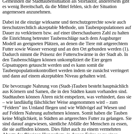
Gemeinden die Stadttaubensituation als Störfaktor, andererseits gibt
es wenig Bereitschaft, da die Mittel fehlen, sich der Situation
angemessen anzunehmen.
Dabei ist die einzige wirksame und tierschutzgerechte sowie auch
tierschutzrechtlich akzeptable Methode, um Taubenpopulationen auf
Dauer zu verkleinern bzw. auf einer überschaubaren Zahl zu halten
die Einrichtung betreuter Taubenschläge nach dem Augsburger
Modell an geeigneten Plätzen, an denen die Tiere mit artgerechtem
Futter sowie Wasser versorgt und an den Ort gebunden werden (1).
Dadurch nimmt die Präsenz der Futterschwärme in der Stadt ab. In
den Taubenschlägen können unkompliziert die Eier gegen
Gipsatrappen getauscht werden und es kann somit die
Taubenpopulationkontrolliert werden indem sie zunächst verringert
und dann auf einem akzeptablen Niveau gehalten wird.
Die bevorzugte Nahrung von (Stadt-)Tauben besteht hauptsächlich
aus Körnern und Samen, die in den Städten kaum vorhanden sind.
Stadttauben können Ähren nicht entspelzen, was verhindert, dass sie
– wie landläufig fälschlicher Weise angenommen wird – zum
“Feldern” ins Umland fliegen und wie Wildvögel auf Wiesen und
auf Feldern Nahrung aufnehmen können. Somit haben die Tauben
keine Möglichkeit, in Städten an artgerechtes Futter zu gelangen. Sie
sind darauf angewiesen, sämtliche Abfälle der Menschen zu essen,
die sie auffinden können. Dies führt auch zu einem vermehrten