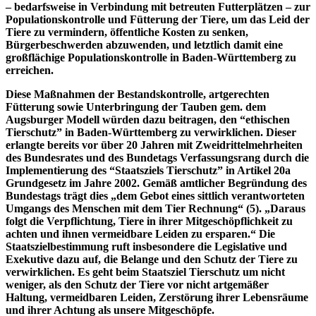
– bedarfsweise in Verbindung mit betreuten Futterplätzen – zur
Populationskontrolle und Fütterung der Tiere, um das Leid der
Tiere zu vermindern, öffentliche Kosten zu senken,
Bürgerbeschwerden abzuwenden, und letztlich damit eine
großflächige Populationskontrolle in Baden-Württemberg zu
erreichen.
Diese Maßnahmen der Bestandskontrolle, artgerechten
Fütterung sowie Unterbringung der Tauben gem. dem
Augsburger Modell würden dazu beitragen, den “ethischen
Tierschutz” in Baden-Württemberg zu verwirklichen. Dieser
erlangte bereits vor über 20 Jahren mit Zweidrittelmehrheiten
des Bundesrates und des Bundetags Verfassungsrang durch die
Implementierung des “Staatsziels Tierschutz” in Artikel 20a
Grundgesetz im Jahre 2002. Gemäß amtlicher Begründung des
Bundestags trägt dies „dem Gebot eines sittlich verantworteten
Umgangs des Menschen mit dem Tier Rechnung“ (5). „Daraus
folgt die Verpflichtung, Tiere in ihrer Mitgeschöpflichkeit zu
achten und ihnen vermeidbare Leiden zu ersparen.“ Die
Staatszielbestimmung ruft insbesondere die Legislative und
Exekutive dazu auf, die Belange und den Schutz der Tiere zu
verwirklichen. Es geht beim Staatsziel Tierschutz um nicht
weniger, als den Schutz der Tiere vor nicht artgemäßer
Haltung, vermeidbaren Leiden, Zerstörung ihrer Lebensräume
und ihrer Achtung als unsere Mitgeschöpfe.