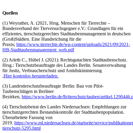
Quellen
(1) Weyrather, A. (2021, Hrsg. Menschen für Tierrechte –
Bundesverband der Tierversuchsgegner e.V.: Grundlagen für ein
effizientes, tierschutzgerechtes Stadttaubenmanagement in deutschen
(Groß)Städten. Eine Handreichung für die
Praxis;
https://www.tierrechte.de/wp-content/uploads/2021/09/2021-
HB-Stadttaubenmanagement_web.pdf
(2) Arleth C., Hübel J. (2021): Rechtsgutachten Stadttaubenschutz.
Hrsg.: Tierschutzbeauftragte des Landes Berlin. Senatsverwaltung
für Justiz, Verbraucherschutz und Antidiskiminierung
,
Hier kostenlos herunterladen.
(3) Landestierschutzbeauftragte Berlin: Bau von Pilot-
Taubenschlägen in Berliner
Bezirken,
https://www.berlin.de/lb/tierschutz/tauben/artikel.1290446.
(4) Tierschutzbeirat des Landes Niedersachsen: Empfehlungen zur
tierschutzgerechten Bestandskontrolle der Stadttaubenpopulation.
Überarbeitete Fassung von
2019.
https://www.ml.niedersachsen.de/startseite/service/publikation
tierschutz-5295.html