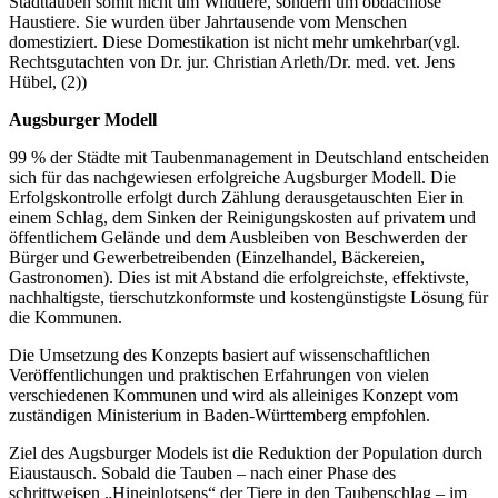
Stadttauben somit nicht um Wildtiere, sondern um obdachlose
Haustiere. Sie wurden über Jahrtausende vom Menschen
domestiziert. Diese Domestikation ist nicht mehr umkehrbar(vgl.
Rechtsgutachten von Dr. jur. Christian Arleth/Dr. med. vet. Jens
Hübel, (2))
Augsburger Modell
99 % der Städte mit Taubenmanagement in Deutschland entscheiden
sich für das nachgewiesen erfolgreiche Augsburger Modell. Die
Erfolgskontrolle erfolgt durch Zählung derausgetauschten Eier in
einem Schlag, dem Sinken der Reinigungskosten auf privatem und
öffentlichem Gelände und dem Ausbleiben von Beschwerden der
Bürger und Gewerbetreibenden (Einzelhandel, Bäckereien,
Gastronomen). Dies ist mit Abstand die erfolgreichste, effektivste,
nachhaltigste, tierschutzkonformste und kostengünstigste Lösung für
die Kommunen.
Die Umsetzung des Konzepts basiert auf wissenschaftlichen
Veröffentlichungen und praktischen Erfahrungen von vielen
verschiedenen Kommunen und wird als alleiniges Konzept vom
zuständigen Ministerium in Baden-Württemberg empfohlen.
Ziel des Augsburger Models ist die Reduktion der Population durch
Eiaustausch. Sobald die Tauben – nach einer Phase des
schrittweisen „Hineinlotsens“ der Tiere in den Taubenschlag – im