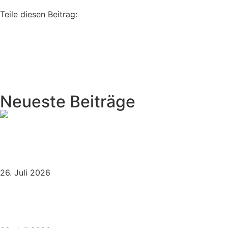
Teile diesen Beitrag:
vorher
Kurz vor der Entscheidung über die europäische
Bürgerinitiative «End the Cage Age» zeigt der Film
«Motherhood» die Grausamkeit von Käfigen
nächster
Koalitionsvertrag veröffentlicht – Offener Brief an
Bündnis 90/Die Grünen
Neueste Beiträge
EGMR stärkt den Schutz des ethischen Veganismus
– Bedeutung auch für öffentliche Einrichtungen in
Deutschland
26. Juli 2026
Trotz Tierrechtskritik: Oberbürgermeister Knecht
soll den Ochsenanschnitt übernehmen