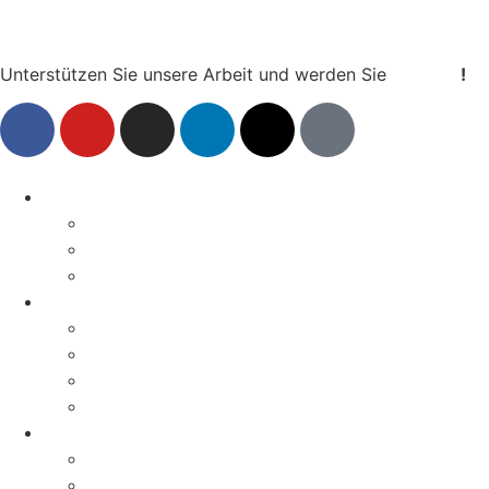
Unterstützen Sie unsere Arbeit und werden Sie
Mitglied
!
Aktuelles
News
Pressemitteilungen
Aktionen & Termine
Über uns
Geschichte
Erfolge
Magazin
Kontakt
Aktivitäten
Kampagnen
Verbandsklagerecht