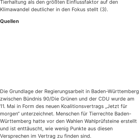
Tierhaltung als den größten Einflussfaktor auf den
Klimawandel deutlicher in den Fokus stellt (3).
Quellen
https://www.krankenkassenzentrale.de/magazin/deutsche-
essen-zu-viel-fleisch-welche-folgen-das-fuer-die-
gesundheit-hat-115745#
https://www.tierrechte-bw.de/index.php/wahlen-ba-wue-
2021.html
https://www.andrewknight.info/articles/climate-change/
Die Grundlage der Regierungsarbeit in Baden-Württemberg
zwischen Bündnis 90/Die Grünen und der CDU wurde am
11. Mai in Form des neuen Koalitionsvertrags „Jetzt für
morgen“ unterzeichnet. Menschen für Tierrechte Baden-
Württemberg hatte vor den Wahlen Wahlprüfsteine erstellt
und ist enttäuscht, wie wenig Punkte aus diesen
Versprechen im Vertrag zu finden sind.