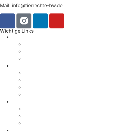
Mail: info@tierrechte-bw.de
Wichtige Links
Aktuelles
News
Pressemitteilungen
Aktionen & Termine
Über uns
Geschichte
Erfolge
Magazin
Kontakt
Aktivitäten
Kampagnen
Verbandsklagerecht
Öffentlichkeitsarbeit
Tiere & Themen