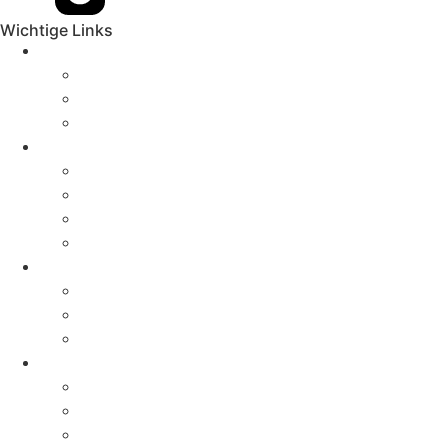
Wichtige Links
Aktuelles
News
Pressemitteilungen
Aktionen & Termine
Über uns
Geschichte
Erfolge
Magazin
Kontakt
Aktivitäten
Kampagnen
Verbandsklagerecht
Öffentlichkeitsarbeit
Tiere & Themen
Landwirtschaft
Fischerei
Tierversuche