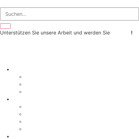
Unterstützen Sie unsere Arbeit und werden Sie
Mitglied
!
Aktuelles
News
Pressemitteilungen
Aktionen & Termine
Über uns
Geschichte
Erfolge
Magazin
Kontakt
Aktivitäten