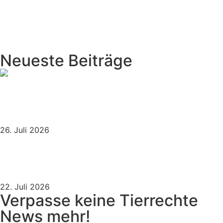
vorher
Am 17.06. ist der Welttag für die Bekämpfung von
Wüstenbildung und Dürre
nächster
MITMACHAKTION: Abschuss der Wölfin GW1423f
stoppen!
Neueste Beiträge
EGMR stärkt den Schutz des ethischen Veganismus
– Bedeutung auch für öffentliche Einrichtungen in
Deutschland
26. Juli 2026
Trotz Tierrechtskritik: Oberbürgermeister Knecht
soll den Ochsenanschnitt übernehmen
22. Juli 2026
Verpasse keine Tierrechte
News mehr!