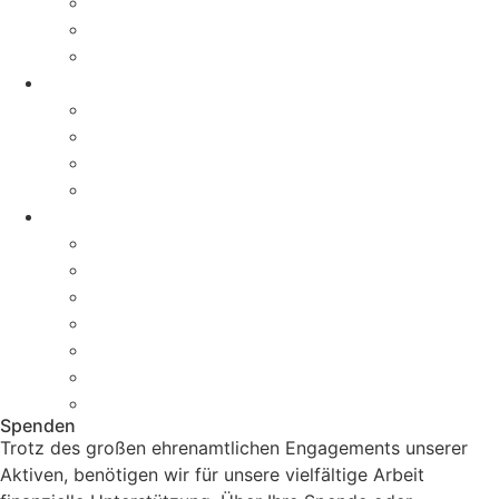
Entertainment
Bekleidung
Reiten
Veganismus
Warum vegan?
Tipps für den Einstieg
Nährstoffe
Mythen
Helfen
Spenden
Mitglied werden
Geschenkurkunden
Sponsor werden
Aktiv werden
Helfen im Alltag
Newsletter Anmeldung
Spenden
Trotz des großen ehrenamtlichen Engagements unserer
Aktiven, benötigen wir für unsere vielfältige Arbeit