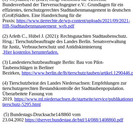
Bundesverband der Tierversuchsgegner e.V.: Grundlagen für ein
effizientes, tierschutzgerechtes Stadttaubenmanagement in deutschen
(Groß)Städten. Eine Handreichung für die
Praxis;
https://www.tierrechte.de/wp-content/uploads/2021/09/2021-
HB-Stadttaubenmanagement_web.pdf
(2) Arleth C., Hübel J. (2021): Rechtsgutachten Stadttaubenschutz.
Hrsg.: Tierschutzbeauftragte des Landes Berlin. Senatsverwaltung
für Justiz, Verbraucherschutz und Antidiskiminierung
,
Hier kostenlos herunterladen.
(3) Landestierschutzbeauftragte Berlin: Bau von Pilot-
Taubenschlägen in Berliner
Bezirken,
https://www.berlin.de/lb/tierschutz/tauben/artikel.1290446.
(4) Tierschutzbeirat des Landes Niedersachsen: Empfehlungen zur
tierschutzgerechten Bestandskontrolle der Stadttaubenpopulation.
Überarbeitete Fassung von
2019.
https://www.ml.niedersachsen.de/startseite/service/publikation
tierschutz-5295.html
(5) Bundestags-Drucksache14/8860 vom
23.04.2002
https://dserver.bundestag.de/btd/14/088/1408860.pdf