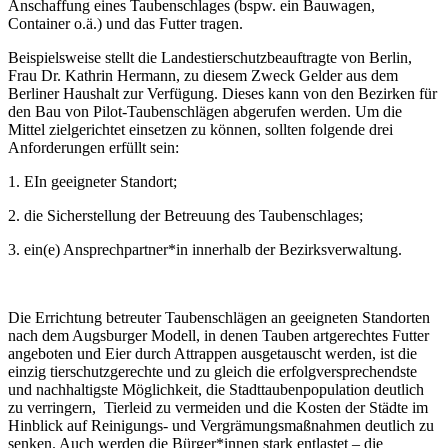
Anschaffung eines Taubenschlages (bspw. ein Bauwagen,
Container o.ä.) und das Futter tragen.
Beispielsweise stellt die Landestierschutzbeauftragte von Berlin,
Frau Dr. Kathrin Hermann, zu diesem Zweck Gelder aus dem
Berliner Haushalt zur Verfügung. Dieses kann von den Bezirken für
den Bau von Pilot-Taubenschlägen abgerufen werden. Um die
Mittel zielgerichtet einsetzen zu können, sollten folgende drei
Anforderungen erfüllt sein:
1. EIn geeigneter Standort;
2. die Sicherstellung der Betreuung des Taubenschlages;
3. ein(e) Ansprechpartner*in innerhalb der Bezirksverwaltung.
Die Errichtung betreuter Taubenschlägen an geeigneten Standorten
nach dem Augsburger Modell, in denen Tauben artgerechtes Futter
angeboten und Eier durch Attrappen ausgetauscht werden, ist die
einzig tierschutzgerechte und zu gleich die erfolgversprechendste
und nachhaltigste Möglichkeit, die Stadttaubenpopulation deutlich
zu verringern, Tierleid zu vermeiden und die Kosten der Städte im
Hinblick auf Reinigungs- und Vergrämungsmaßnahmen deutlich zu
senken. Auch werden die Bürger*innen stark entlastet – die