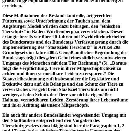
großflächige Populationskontrolle in Baden-Württemberg zu
erreichen.
Diese Maßnahmen der Bestandskontrolle, artgerechten
Fütterung sowie Unterbringung der Tauben gem. dem
Augsburger Modell würden dazu beitragen, den “ethischen
Tierschutz” in Baden-Württemberg zu verwirklichen. Dieser
erlangte bereits vor über 20 Jahren mit Zweidrittelmehrheiten
des Bundesrates und des Bundetags Verfassungsrang durch die
Implementierung des “Staatsziels Tierschutz” in Artikel 20a
Grundgesetz im Jahre 2002. Gemäß amtlicher Begründung des
Bundestags trägt dies „dem Gebot eines sittlich verantworteten
Umgangs des Menschen mit dem Tier Rechnung“ (5). „Daraus
folgt die Verpflichtung, Tiere in ihrer Mitgeschöpflichkeit zu
achten und ihnen vermeidbare Leiden zu ersparen.“ Die
Staatszielbestimmung ruft insbesondere die Legislative und
Exekutive dazu auf, die Belange und den Schutz der Tiere zu
verwirklichen. Es geht beim Staatsziel Tierschutz um nicht
weniger, als den Schutz der Tiere vor nicht artgemäßer
Haltung, vermeidbaren Leiden, Zerstörung ihrer Lebensräume
und ihrer Achtung als unsere Mitgeschöpfe.
Ein auch für andere Bundesländer wegweisender Umgang mit
den Stadttauben entsprechend den Vorgaben des
Tierschutzgesetzes (einschlägig sind hier die Paragraphen 1, 2
und 17), sowie des ethischen Tierschutzes in Umsetzung der