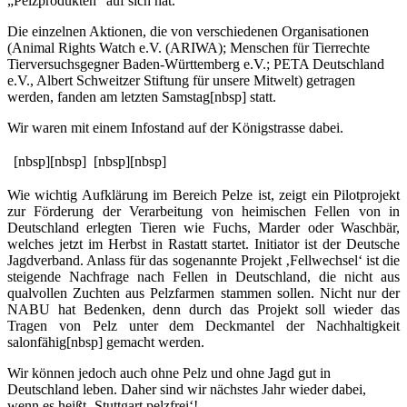
„Pelzprodukten“ auf sich hat.
Die einzelnen Aktionen, die von verschiedenen Organisationen
(Animal Rights Watch e.V. (ARIWA); Menschen für Tierrechte
Tierversuchsgegner Baden-Württemberg e.V.; PETA Deutschland
e.V., Albert Schweitzer Stiftung für unsere Mitwelt) getragen
werden, fanden am letzten Samstag[nbsp] statt.
Wir waren mit einem Infostand auf der Königstrasse dabei.
[nbsp][nbsp]
[nbsp][nbsp]
Wie wichtig Aufklärung im Bereich Pelze ist, zeigt ein Pilotprojekt
zur Förderung der Verarbeitung von heimischen Fellen von in
Deutschland erlegten Tieren wie Fuchs, Marder oder Waschbär,
welches jetzt im Herbst in Rastatt startet. Initiator ist der Deutsche
Jagdverband. Anlass für das sogenannte Projekt ‚Fellwechsel‘ ist die
steigende Nachfrage nach Fellen in Deutschland, die nicht aus
qualvollen Zuchten aus Pelzfarmen stammen sollen. Nicht nur der
NABU hat Bedenken, denn durch das Projekt soll wieder das
Tragen von Pelz unter dem Deckmantel der Nachhaltigkeit
salonfähig[nbsp] gemacht werden.
Wir können jedoch auch ohne Pelz und ohne Jagd gut in
Deutschland leben. Daher sind wir nächstes Jahr wieder dabei,
wenn es heißt ‚Stuttgart pelzfrei‘!