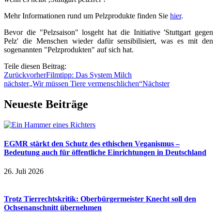
Mehr Informationen rund um Pelzprodukte finden Sie
hier
.
Bevor die "Pelzsaison" losgeht hat die Initiative 'Stuttgart gegen
Pelz' die Menschen wieder dafür sensibilisiert, was es mit den
sogenannten "Pelzprodukten" auf sich hat.
Teile diesen Beitrag:
Zurück
vorher
Filmtipp: Das System Milch
nächster
„Wir müssen Tiere vermenschlichen“
Nächster
Neueste Beiträge
EGMR stärkt den Schutz des ethischen Veganismus –
Bedeutung auch für öffentliche Einrichtungen in Deutschland
26. Juli 2026
Trotz Tierrechtskritik: Oberbürgermeister Knecht soll den
Ochsenanschnitt übernehmen