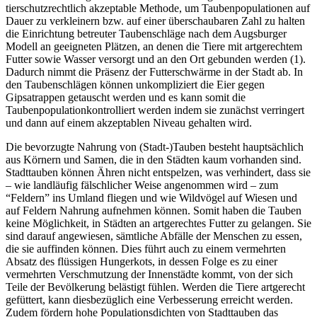
tierschutzrechtlich akzeptable Methode, um Taubenpopulationen auf
Dauer zu verkleinern bzw. auf einer überschaubaren Zahl zu halten
die Einrichtung betreuter Taubenschläge nach dem Augsburger
Modell an geeigneten Plätzen, an denen die Tiere mit artgerechtem
Futter sowie Wasser versorgt und an den Ort gebunden werden (1).
Dadurch nimmt die Präsenz der Futterschwärme in der Stadt ab. In
den Taubenschlägen können unkompliziert die Eier gegen
Gipsatrappen getauscht werden und es kann somit die
Taubenpopulationkontrolliert werden indem sie zunächst verringert
und dann auf einem akzeptablen Niveau gehalten wird.
Die bevorzugte Nahrung von (Stadt-)Tauben besteht hauptsächlich
aus Körnern und Samen, die in den Städten kaum vorhanden sind.
Stadttauben können Ähren nicht entspelzen, was verhindert, dass sie
– wie landläufig fälschlicher Weise angenommen wird – zum
“Feldern” ins Umland fliegen und wie Wildvögel auf Wiesen und
auf Feldern Nahrung aufnehmen können. Somit haben die Tauben
keine Möglichkeit, in Städten an artgerechtes Futter zu gelangen. Sie
sind darauf angewiesen, sämtliche Abfälle der Menschen zu essen,
die sie auffinden können. Dies führt auch zu einem vermehrten
Absatz des flüssigen Hungerkots, in dessen Folge es zu einer
vermehrten Verschmutzung der Innenstädte kommt, von der sich
Teile der Bevölkerung belästigt fühlen. Werden die Tiere artgerecht
gefüttert, kann diesbezüglich eine Verbesserung erreicht werden.
Zudem fördern hohe Populationsdichten von Stadttauben das