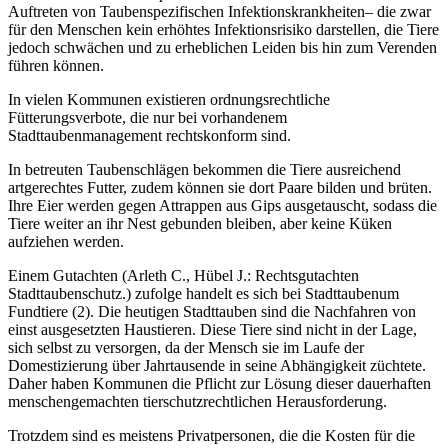
Auftreten von Taubenspezifischen Infektionskrankheiten– die zwar
für den Menschen kein erhöhtes Infektionsrisiko darstellen, die Tiere
jedoch schwächen und zu erheblichen Leiden bis hin zum Verenden
führen können.
In vielen Kommunen existieren ordnungsrechtliche
Fütterungsverbote, die nur bei vorhandenem
Stadttaubenmanagement rechtskonform sind.
In betreuten Taubenschlägen bekommen die Tiere ausreichend
artgerechtes Futter, zudem können sie dort Paare bilden und brüten.
Ihre Eier werden gegen Attrappen aus Gips ausgetauscht, sodass die
Tiere weiter an ihr Nest gebunden bleiben, aber keine Küken
aufziehen werden.
Einem Gutachten (Arleth C., Hübel J.: Rechtsgutachten
Stadttaubenschutz.) zufolge handelt es sich bei Stadttaubenum
Fundtiere (2). Die heutigen Stadttauben sind die Nachfahren von
einst ausgesetzten Haustieren. Diese Tiere sind nicht in der Lage,
sich selbst zu versorgen, da der Mensch sie im Laufe der
Domestizierung über Jahrtausende in seine Abhängigkeit züchtete.
Daher haben Kommunen die Pflicht zur Lösung dieser dauerhaften
menschengemachten tierschutzrechtlichen Herausforderung.
Trotzdem sind es meistens Privatpersonen, die die Kosten für die