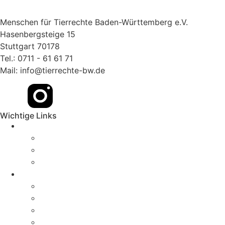
Menschen für Tierrechte Baden-Württemberg e.V.
Hasenbergsteige 15
Stuttgart 70178
Tel.: 0711 - 61 61 71
Mail: info@tierrechte-bw.de
Wichtige Links
Aktuelles
News
Pressemitteilungen
Aktionen & Termine
Über uns
Geschichte
Erfolge
Magazin
Kontakt