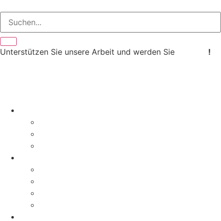
Unterstützen Sie unsere Arbeit und werden Sie
Mitglied
!
Aktuelles
News
Pressemitteilungen
Aktionen & Termine
Über uns
Geschichte
Erfolge
Magazin
Kontakt
Aktivitäten