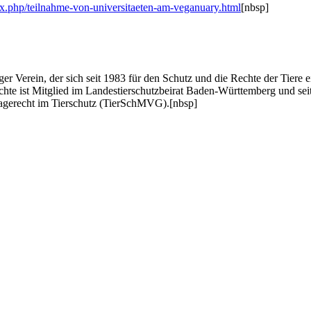
dex.php/teilnahme-von-universitaeten-am-veganuary.html
[nbsp]
 Verein, der sich seit 1983 für den Schutz und die Rechte der Tiere ein
chte ist Mitglied im Landestierschutzbeirat Baden-Württemberg und seit
lagerecht im Tierschutz (TierSchMVG).
[nbsp]