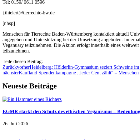
Tel: 0159/ 0611 0596
j.thielert@tierrechte-bw.de
[nbsp]
Menschen für Tierrechte Baden-Württemberg kontaktiert aktuell Uni
angegeben und Unterstützung bei der Umsetzung angeboten. Innerhal
Veganuary teilzunehmen. Die Aktion erfolgt innerhalb eines weltweit
teilzunehmen.
Teile diesen Beitrag:
Zurück
vorher
Heidelberg: Hölderlin-Gymnasium seziert Schweine im 
nächster
Kaufland Spendenkampagne ,,Jeder Cent zählt“ – Menschen f
Neueste Beiträge
EGMR stärkt den Schutz des ethischen Veganismus – Bedeutung a
26. Juli 2026