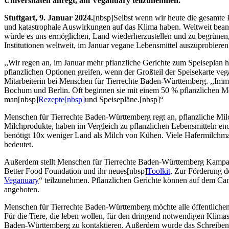
Universitäten anregt, am Veganuary teilzunehmen.
Stuttgart, 9. Januar 2024.
[nbsp]Selbst wenn wir heute die gesamte 
und katastrophale Auswirkungen auf das Klima haben. Weltweit beansp
würde es uns ermöglichen, Land wiederherzustellen und zu begrünen,
Institutionen weltweit, im Januar vegane Lebensmittel auszuprobier
,,Wir regen an, im Januar mehr pflanzliche Gerichte zum Speiseplan 
pflanzlichen Optionen greifen, wenn der Großteil der Speisekarte veg
Mitarbeiterin bei Menschen für Tierrechte Baden-Württemberg. ,,Im
Bochum und Berlin. Oft beginnen sie mit einem 50 % pflanzlichen Me
man[nbsp]
Rezepte[nbsp]
und Speisepläne.[nbsp]“
Menschen für Tierrechte Baden-Württemberg regt an, pflanzliche Mi
Milchprodukte, haben im Vergleich zu pflanzlichen Lebensmitteln e
benötigt 10x weniger Land als Milch von Kühen. Viele Hafermilchma
bedeutet.
Außerdem stellt Menschen für Tierrechte Baden-Württemberg Kampagn
Better Food Foundation und ihr neues[nbsp]
Toolkit
. Zur Förderung d
Veganuary
“ teilzunehmen. Pflanzlichen Gerichte können auf dem C
angeboten.
Menschen für Tierrechte Baden-Württemberg möchte alle öffentlichen
Für die Tiere, die leben wollen, für den dringend notwendigen Klimas
Baden-Württemberg zu kontaktieren. Außerdem wurde das Schreiben,