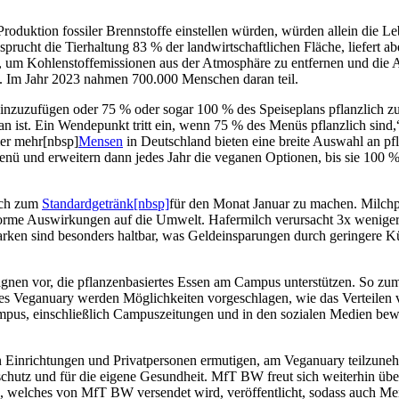
Produktion fossiler Brennstoffe einstellen würden, würden allein die 
rucht die Tierhaltung 83 % der landwirtschaftlichen Fläche, liefert a
 um Kohlenstoffemissionen aus der Atmosphäre zu entfernen und die A
en. Im Jahr 2023 nahmen 700.000 Menschen daran teil.
hinzuzufügen oder 75 % oder sogar 100 % des Speiseplans pflanzlich zu
an ist. Ein Wendepunkt tritt ein, wenn 75 % des Menüs pflanzlich sind,
mer mehr[nbsp]
Mensen
in Deutschland bieten eine breite Auswahl an pfl
nü und erweitern dann jedes Jahr die veganen Optionen, bis sie 100 %
lch zum
Standardgetränk[nbsp]
für den Monat Januar zu machen. Milchpr
norme Auswirkungen auf die Umwelt. Hafermilch verursacht 3x wenige
rken sind besonders haltbar, was Geldeinsparungen durch geringere K
en vor, die pflanzenbasiertes Essen am Campus unterstützen. So zum
es Veganuary werden Möglichkeiten vorgeschlagen, wie das Verteilen 
ampus, einschließlich Campuszeitungen und in den sozialen Medien b
 Einrichtungen und Privatpersonen ermutigen, am Veganuary teilzunehm
chutz und für die eigene Gesundheit. MfT BW freut sich weiterhin über
 welches von MfT BW versendet wird, veröffentlicht, sodass auch Me