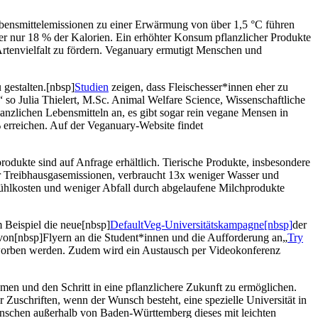
Lebensmittelemissionen zu einer Erwärmung von über 1,5 °C führen
ber nur 18 % der Kalorien. Ein erhöhter Konsum pflanzlicher Produkte
rtenvielfalt zu fördern. Veganuary ermutigt Menschen und
 gestalten.[nbsp]
Studien
zeigen, dass Fleischesser*innen eher zu
“ so Julia Thielert, M.Sc. Animal Welfare Science, Wissenschaftliche
anzlichen Lebensmitteln an, es gibt sogar rein vegane Mensen in
 erreichen. Auf der Veganuary-Website findet
odukte sind auf Anfrage erhältlich. Tierische Produkte, insbesondere
r Treibhausgasemissionen, verbraucht 13x weniger Wasser und
ühlkosten und weniger Abfall durch abgelaufene Milchprodukte
 Beispiel die neue[nbsp]
DefaultVeg-Universitätskampagne[nbsp]
der
von[nbsp]Flyern an die Student*innen und die Aufforderung an„
Try
eworben werden. Zudem wird ein Austausch per Videokonferenz
en und den Schritt in eine pflanzlichere Zukunft zu ermöglichen.
 Zuschriften, wenn der Wunsch besteht, eine spezielle Universität in
nschen außerhalb von Baden-Württemberg dieses mit leichten