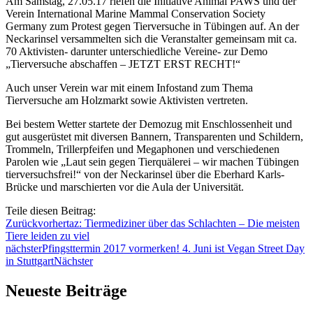
Am Samstag, 27.05.17 riefen die Initiative Animal PAWS und der
Verein International Marine Mammal Conservation Society
Germany zum Protest gegen Tierversuche in Tübingen auf. An der
Neckarinsel versammelten sich die Veranstalter gemeinsam mit ca.
70 Aktivisten- darunter unterschiedliche Vereine- zur Demo
„Tierversuche abschaffen – JETZT ERST RECHT!“
Auch unser Verein war mit einem Infostand zum Thema
Tierversuche am Holzmarkt sowie Aktivisten vertreten.
Bei bestem Wetter startete der Demozug mit Enschlossenheit und
gut ausgerüstet mit diversen Bannern, Transparenten und Schildern,
Trommeln, Trillerpfeifen und Megaphonen und verschiedenen
Parolen wie „Laut sein gegen Tierquälerei – wir machen Tübingen
tierversuchsfrei!“ von der Neckarinsel über die Eberhard Karls-
Brücke und marschierten vor die Aula der Universität.
Teile diesen Beitrag:
Zurück
vorher
taz: Tiermediziner über das Schlachten – Die meisten
Tiere leiden zu viel
nächster
Pfingsttermin 2017 vormerken! 4. Juni ist Vegan Street Day
in Stuttgart
Nächster
Neueste Beiträge