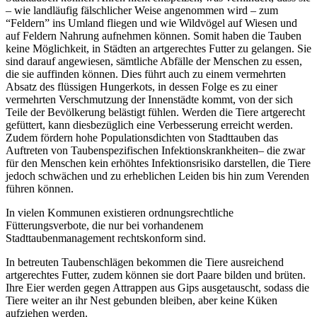
– wie landläufig fälschlicher Weise angenommen wird – zum
“Feldern” ins Umland fliegen und wie Wildvögel auf Wiesen und
auf Feldern Nahrung aufnehmen können. Somit haben die Tauben
keine Möglichkeit, in Städten an artgerechtes Futter zu gelangen. Sie
sind darauf angewiesen, sämtliche Abfälle der Menschen zu essen,
die sie auffinden können. Dies führt auch zu einem vermehrten
Absatz des flüssigen Hungerkots, in dessen Folge es zu einer
vermehrten Verschmutzung der Innenstädte kommt, von der sich
Teile der Bevölkerung belästigt fühlen. Werden die Tiere artgerecht
gefüttert, kann diesbezüglich eine Verbesserung erreicht werden.
Zudem fördern hohe Populationsdichten von Stadttauben das
Auftreten von Taubenspezifischen Infektionskrankheiten– die zwar
für den Menschen kein erhöhtes Infektionsrisiko darstellen, die Tiere
jedoch schwächen und zu erheblichen Leiden bis hin zum Verenden
führen können.
In vielen Kommunen existieren ordnungsrechtliche
Fütterungsverbote, die nur bei vorhandenem
Stadttaubenmanagement rechtskonform sind.
In betreuten Taubenschlägen bekommen die Tiere ausreichend
artgerechtes Futter, zudem können sie dort Paare bilden und brüten.
Ihre Eier werden gegen Attrappen aus Gips ausgetauscht, sodass die
Tiere weiter an ihr Nest gebunden bleiben, aber keine Küken
aufziehen werden.