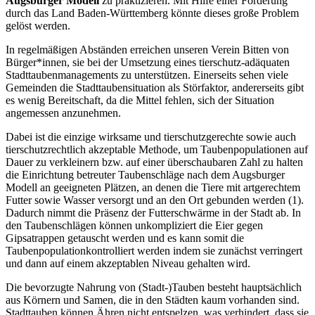
Augsburger Modell
zu praktizieren. Mit Hilfe einer Förderung
durch das Land Baden-Württemberg könnte dieses große Problem
gelöst werden.
In regelmäßigen Abständen erreichen unseren Verein Bitten von
Bürger*innen, sie bei der Umsetzung eines tierschutz-adäquaten
Stadttaubenmanagements zu unterstützen. Einerseits sehen viele
Gemeinden die Stadttaubensituation als Störfaktor, andererseits gibt
es wenig Bereitschaft, da die Mittel fehlen, sich der Situation
angemessen anzunehmen.
Dabei ist die einzige wirksame und tierschutzgerechte sowie auch
tierschutzrechtlich akzeptable Methode, um Taubenpopulationen auf
Dauer zu verkleinern bzw. auf einer überschaubaren Zahl zu halten
die Einrichtung betreuter Taubenschläge nach dem Augsburger
Modell an geeigneten Plätzen, an denen die Tiere mit artgerechtem
Futter sowie Wasser versorgt und an den Ort gebunden werden (1).
Dadurch nimmt die Präsenz der Futterschwärme in der Stadt ab. In
den Taubenschlägen können unkompliziert die Eier gegen
Gipsatrappen getauscht werden und es kann somit die
Taubenpopulationkontrolliert werden indem sie zunächst verringert
und dann auf einem akzeptablen Niveau gehalten wird.
Die bevorzugte Nahrung von (Stadt-)Tauben besteht hauptsächlich
aus Körnern und Samen, die in den Städten kaum vorhanden sind.
Stadttauben können Ähren nicht entspelzen, was verhindert, dass sie