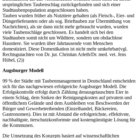
ursprünglichen Taubenschlag zurückgefunden und sich einer
Stadttaubenpopulation angeschlossen haben.
Tauben wurden früher als Nutztiere gehalten (als Fleisch-, Eier- und
Düngerlieferanten oder als sog. Brieftauben zur Übermittlung von
Nachrichten), als sie dann nicht mehr gebraucht wurden, wurden
viele Taubenschläge geschlossen. Es handelt sich bei den
Stadttauben somit nicht um Wildtiere, sondern um obdachlose
Haustiere. Sie wurden über Jahrtausende vom Menschen
domestiziert. Diese Domestikation ist nicht mehr umkehrbar(vgl.
Rechtsgutachten von Dr. jur. Christian Arleth/Dr. med. vet. Jens
Hübel, (2))
Augsburger Modell
99 % der Städte mit Taubenmanagement in Deutschland entscheiden
sich für das nachgewiesen erfolgreiche Augsburger Modell. Die
Erfolgskontrolle erfolgt durch Zählung derausgetauschten Eier in
einem Schlag, dem Sinken der Reinigungskosten auf privatem und
öffentlichem Gelände und dem Ausbleiben von Beschwerden der
Bürger und Gewerbetreibenden (Einzelhandel, Bäckereien,
Gastronomen). Dies ist mit Abstand die erfolgreichste, effektivste,
nachhaltigste, tierschutzkonformste und kostengünstigste Lösung für
die Kommunen.
Die Umsetzung des Konzepts basiert auf wissenschaftlichen