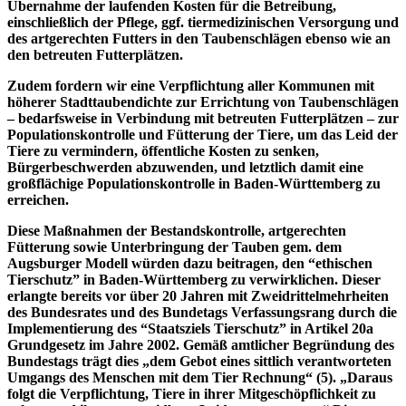
Übernahme der laufenden Kosten für die Betreibung,
einschließlich der Pflege, ggf. tiermedizinischen Versorgung und
des artgerechten Futters in den Taubenschlägen ebenso wie an
den betreuten Futterplätzen.
Zudem fordern wir eine Verpflichtung aller Kommunen mit
höherer Stadttaubendichte zur Errichtung von Taubenschlägen
– bedarfsweise in Verbindung mit betreuten Futterplätzen – zur
Populationskontrolle und Fütterung der Tiere, um das Leid der
Tiere zu vermindern, öffentliche Kosten zu senken,
Bürgerbeschwerden abzuwenden, und letztlich damit eine
großflächige Populationskontrolle in Baden-Württemberg zu
erreichen.
Diese Maßnahmen der Bestandskontrolle, artgerechten
Fütterung sowie Unterbringung der Tauben gem. dem
Augsburger Modell würden dazu beitragen, den “ethischen
Tierschutz” in Baden-Württemberg zu verwirklichen. Dieser
erlangte bereits vor über 20 Jahren mit Zweidrittelmehrheiten
des Bundesrates und des Bundetags Verfassungsrang durch die
Implementierung des “Staatsziels Tierschutz” in Artikel 20a
Grundgesetz im Jahre 2002. Gemäß amtlicher Begründung des
Bundestags trägt dies „dem Gebot eines sittlich verantworteten
Umgangs des Menschen mit dem Tier Rechnung“ (5). „Daraus
folgt die Verpflichtung, Tiere in ihrer Mitgeschöpflichkeit zu