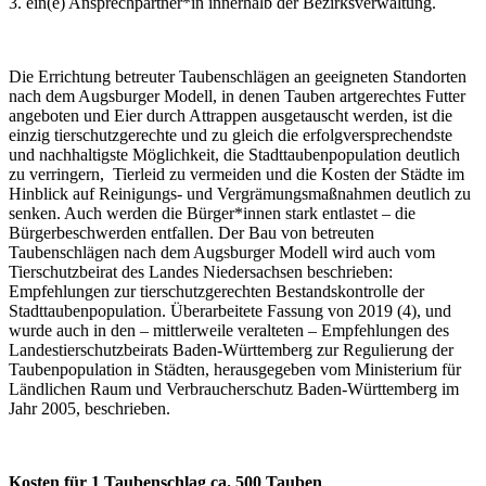
3. ein(e) Ansprechpartner*in innerhalb der Bezirksverwaltung.
Die Errichtung betreuter Taubenschlägen an geeigneten Standorten
nach dem Augsburger Modell, in denen Tauben artgerechtes Futter
angeboten und Eier durch Attrappen ausgetauscht werden, ist die
einzig tierschutzgerechte und zu gleich die erfolgversprechendste
und nachhaltigste Möglichkeit, die Stadttaubenpopulation deutlich
zu verringern, Tierleid zu vermeiden und die Kosten der Städte im
Hinblick auf Reinigungs- und Vergrämungsmaßnahmen deutlich zu
senken. Auch werden die Bürger*innen stark entlastet – die
Bürgerbeschwerden entfallen. Der Bau von betreuten
Taubenschlägen nach dem Augsburger Modell wird auch vom
Tierschutzbeirat des Landes Niedersachsen beschrieben:
Empfehlungen zur tierschutzgerechten Bestandskontrolle der
Stadttaubenpopulation. Überarbeitete Fassung von 2019 (4), und
wurde auch in den – mittlerweile veralteten – Empfehlungen des
Landestierschutzbeirats Baden-Württemberg zur Regulierung der
Taubenpopulation in Städten, herausgegeben vom Ministerium für
Ländlichen Raum und Verbraucherschutz Baden-Württemberg im
Jahr 2005, beschrieben.
Kosten für 1 Taubenschlag ca. 500 Tauben