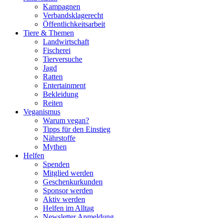
Kampagnen
Verbandsklagerecht
Öffentlichkeitsarbeit
Tiere & Themen
Landwirtschaft
Fischerei
Tierversuche
Jagd
Ratten
Entertainment
Bekleidung
Reiten
Veganismus
Warum vegan?
Tipps für den Einstieg
Nährstoffe
Mythen
Helfen
Spenden
Mitglied werden
Geschenkurkunden
Sponsor werden
Aktiv werden
Helfen im Alltag
Newsletter Anmeldung