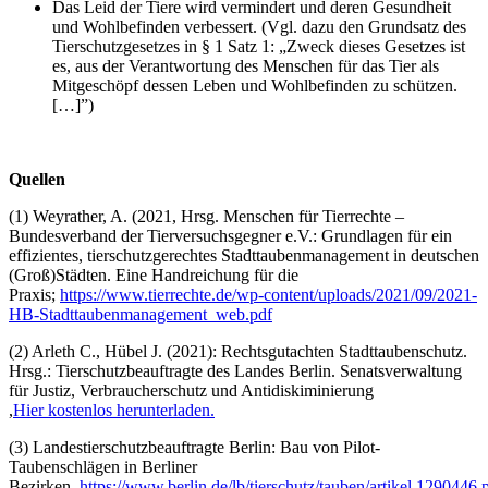
Das Leid der Tiere wird vermindert und deren Gesundheit
und Wohlbefinden verbessert. (Vgl. dazu den Grundsatz des
Tierschutzgesetzes in § 1 Satz 1: „Zweck dieses Gesetzes ist
es, aus der Verantwortung des Menschen für das Tier als
Mitgeschöpf dessen Leben und Wohlbefinden zu schützen.
[…]”)
Quellen
(1) Weyrather, A. (2021, Hrsg. Menschen für Tierrechte –
Bundesverband der Tierversuchsgegner e.V.: Grundlagen für ein
effizientes, tierschutzgerechtes Stadttaubenmanagement in deutschen
(Groß)Städten. Eine Handreichung für die
Praxis;
https://www.tierrechte.de/wp-content/uploads/2021/09/2021-
HB-Stadttaubenmanagement_web.pdf
(2) Arleth C., Hübel J. (2021): Rechtsgutachten Stadttaubenschutz.
Hrsg.: Tierschutzbeauftragte des Landes Berlin. Senatsverwaltung
für Justiz, Verbraucherschutz und Antidiskiminierung
,
Hier kostenlos herunterladen.
(3) Landestierschutzbeauftragte Berlin: Bau von Pilot-
Taubenschlägen in Berliner
Bezirken,
https://www.berlin.de/lb/tierschutz/tauben/artikel.1290446.