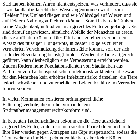
Stadttauben können Ähren nicht entspelzen, was verhindert, dass sie
– wie landläufig fälschlicher Weise angenommen wird – zum
“Feldern” ins Umland fliegen und wie Wildvögel auf Wiesen und
auf Feldern Nahrung aufnehmen können. Somit haben die Tauben
keine Möglichkeit, in Städten an artgerechtes Futter zu gelangen. Sie
sind darauf angewiesen, sämtliche Abfälle der Menschen zu essen,
die sie auffinden können. Dies führt auch zu einem vermehrten
Absatz des flüssigen Hungerkots, in dessen Folge es zu einer
vermehrten Verschmutzung der Innenstädte kommt, von der sich
Teile der Bevölkerung belästigt fühlen. Werden die Tiere artgerecht
gefüttert, kann diesbezüglich eine Verbesserung erreicht werden.
Zudem fördern hohe Populationsdichten von Stadttauben das
Auftreten von Taubenspezifischen Infektionskrankheiten– die zwar
für den Menschen kein erhöhtes Infektionsrisiko darstellen, die Tiere
jedoch schwächen und zu erheblichen Leiden bis hin zum Verenden
führen können.
In vielen Kommunen existieren ordnungsrechtliche
Fütterungsverbote, die nur bei vorhandenem
Stadttaubenmanagement rechtskonform sind.
In betreuten Taubenschlägen bekommen die Tiere ausreichend
artgerechtes Futter, zudem können sie dort Paare bilden und brüten.
Ihre Eier werden gegen Attrappen aus Gips ausgetauscht, sodass die
Tiere weiter an ihr Nest gebunden bleiben, aber keine Küken