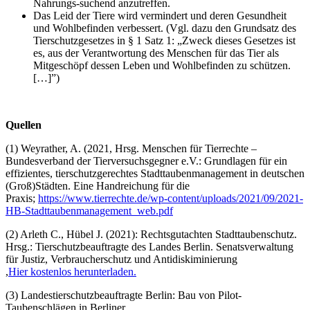
Nahrungs-suchend anzutreffen.
Das Leid der Tiere wird vermindert und deren Gesundheit
und Wohlbefinden verbessert. (Vgl. dazu den Grundsatz des
Tierschutzgesetzes in § 1 Satz 1: „Zweck dieses Gesetzes ist
es, aus der Verantwortung des Menschen für das Tier als
Mitgeschöpf dessen Leben und Wohlbefinden zu schützen.
[…]”)
Quellen
(1) Weyrather, A. (2021, Hrsg. Menschen für Tierrechte –
Bundesverband der Tierversuchsgegner e.V.: Grundlagen für ein
effizientes, tierschutzgerechtes Stadttaubenmanagement in deutschen
(Groß)Städten. Eine Handreichung für die
Praxis;
https://www.tierrechte.de/wp-content/uploads/2021/09/2021-
HB-Stadttaubenmanagement_web.pdf
(2) Arleth C., Hübel J. (2021): Rechtsgutachten Stadttaubenschutz.
Hrsg.: Tierschutzbeauftragte des Landes Berlin. Senatsverwaltung
für Justiz, Verbraucherschutz und Antidiskiminierung
,
Hier kostenlos herunterladen.
(3) Landestierschutzbeauftragte Berlin: Bau von Pilot-
Taubenschlägen in Berliner