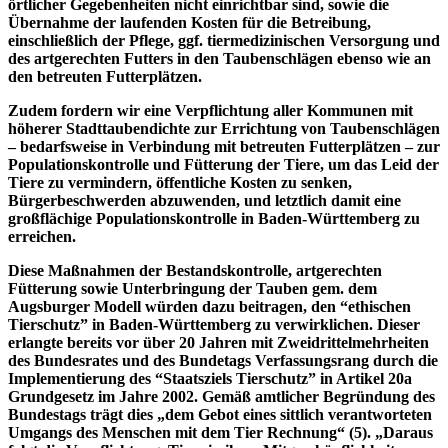
örtlicher Gegebenheiten nicht einrichtbar sind, sowie die
Übernahme der laufenden Kosten für die Betreibung,
einschließlich der Pflege, ggf. tiermedizinischen Versorgung und
des artgerechten Futters in den Taubenschlägen ebenso wie an
den betreuten Futterplätzen.
Zudem fordern wir eine Verpflichtung aller Kommunen mit
höherer Stadttaubendichte zur Errichtung von Taubenschlägen
– bedarfsweise in Verbindung mit betreuten Futterplätzen – zur
Populationskontrolle und Fütterung der Tiere, um das Leid der
Tiere zu vermindern, öffentliche Kosten zu senken,
Bürgerbeschwerden abzuwenden, und letztlich damit eine
großflächige Populationskontrolle in Baden-Württemberg zu
erreichen.
Diese Maßnahmen der Bestandskontrolle, artgerechten
Fütterung sowie Unterbringung der Tauben gem. dem
Augsburger Modell würden dazu beitragen, den “ethischen
Tierschutz” in Baden-Württemberg zu verwirklichen. Dieser
erlangte bereits vor über 20 Jahren mit Zweidrittelmehrheiten
des Bundesrates und des Bundetags Verfassungsrang durch die
Implementierung des “Staatsziels Tierschutz” in Artikel 20a
Grundgesetz im Jahre 2002. Gemäß amtlicher Begründung des
Bundestags trägt dies „dem Gebot eines sittlich verantworteten
Umgangs des Menschen mit dem Tier Rechnung“ (5). „Daraus