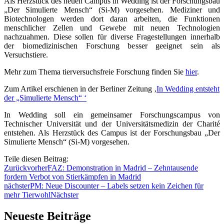
Als Herzstück des neuen Campus in Wedding ist der Forschungsbau
„Der Simulierte Mensch“ (Si-M) vorgesehen. Mediziner und
Biotechnologen werden dort daran arbeiten, die Funktionen
menschlicher Zellen und Gewebe mit neuen Technologien
nachzuahmen. Diese sollen für diverse Fragestellungen innerhalb
der biomedizinischen Forschung besser geeignet sein als
Versuchstiere.
Mehr zum Thema tierversuchsfreie Forschung finden Sie
hier
.
Zum Artikel erschienen in der Berliner Zeitung ‚
In Wedding entsteht
der „Simulierte Mensch“ ‘
In Wedding soll ein gemeinsamer Forschungscampus von
Technischer Universität und der Universitätsmedizin der Charité
entstehen. Als Herzstück des Campus ist der Forschungsbau „Der
Simulierte Mensch“ (Si-M) vorgesehen.
Teile diesen Beitrag:
Zurück
vorher
FAZ: Demonstration in Madrid – Zehntausende
fordern Verbot von Stierkämpfen in Madrid
nächster
PM: Neue Discounter – Labels setzen kein Zeichen für
mehr Tierwohl
Nächster
Neueste Beiträge