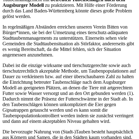
Augsburger Modell
zu praktizieren. Mit Hilfe einer Förderung
durch das Land Baden-Württemberg könnte dieses große Problem
gelöst werden.
In regelmäßigen Abständen erreichen unseren Verein Bitten von
Bürger*innen, sie bei der Umsetzung eines tierschutz-adäquaten
Stadttaubenmanagements zu unterstützen. Einerseits sehen viele
Gemeinden die Stadttaubensituation als Störfaktor, andererseits gibt
es wenig Bereitschaft, da die Mittel fehlen, sich der Situation
angemessen anzunehmen.
Dabei ist die einzige wirksame und tierschutzgerechte sowie auch
tierschutzrechtlich akzeptable Methode, um Taubenpopulationen auf
Dauer zu verkleinern bzw. auf einer überschaubaren Zahl zu halten
die Einrichtung betreuter Taubenschläge nach dem Augsburger
Modell an geeigneten Plätzen, an denen die Tiere mit artgerechtem
Futter sowie Wasser versorgt und an den Ort gebunden werden (1).
Dadurch nimmt die Präsenz der Futterschwärme in der Stadt ab. In
den Taubenschlägen können unkompliziert die Eier gegen
Gipsatrappen getauscht werden und es kann somit die
Taubenpopulationkontrolliert werden indem sie zunächst verringert
und dann auf einem akzeptablen Niveau gehalten wird.
Die bevorzugte Nahrung von (Stadt-)Tauben besteht hauptsächlich
aus Körnern und Samen, die in den Städten kaum vorhanden sind.