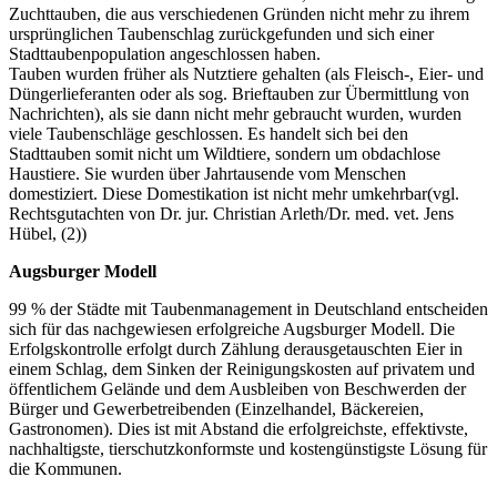
Zuchttauben, die aus verschiedenen Gründen nicht mehr zu ihrem
ursprünglichen Taubenschlag zurückgefunden und sich einer
Stadttaubenpopulation angeschlossen haben.
Tauben wurden früher als Nutztiere gehalten (als Fleisch-, Eier- und
Düngerlieferanten oder als sog. Brieftauben zur Übermittlung von
Nachrichten), als sie dann nicht mehr gebraucht wurden, wurden
viele Taubenschläge geschlossen. Es handelt sich bei den
Stadttauben somit nicht um Wildtiere, sondern um obdachlose
Haustiere. Sie wurden über Jahrtausende vom Menschen
domestiziert. Diese Domestikation ist nicht mehr umkehrbar(vgl.
Rechtsgutachten von Dr. jur. Christian Arleth/Dr. med. vet. Jens
Hübel, (2))
Augsburger Modell
99 % der Städte mit Taubenmanagement in Deutschland entscheiden
sich für das nachgewiesen erfolgreiche Augsburger Modell. Die
Erfolgskontrolle erfolgt durch Zählung derausgetauschten Eier in
einem Schlag, dem Sinken der Reinigungskosten auf privatem und
öffentlichem Gelände und dem Ausbleiben von Beschwerden der
Bürger und Gewerbetreibenden (Einzelhandel, Bäckereien,
Gastronomen). Dies ist mit Abstand die erfolgreichste, effektivste,
nachhaltigste, tierschutzkonformste und kostengünstigste Lösung für
die Kommunen.