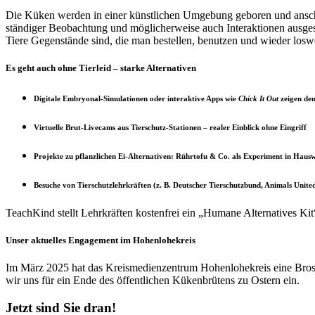
Die Küken werden in einer künstlichen Umgebung geboren und anschli
ständiger Beobachtung und möglicherweise auch Interaktionen ausgesetzt
Tiere Gegenstände sind, die man bestellen, benutzen und wieder losw
Es geht auch ohne Tierleid – starke Alternativen
Digitale Embryonal-Simulationen
oder interaktive Apps wie
Chick It Out
zeigen den
Virtuelle Brut-Livecams
aus Tier­schutz-Stationen – realer Einblick ohne Eingriff
Projekte zu pflanzlichen Ei-Alternativen
: Rührtofu & Co. als Experiment in Hausw
Besuche von Tier­schutz­lehrkräften
(z. B. Deutscher Tierschutzbund, Animals Unite
TeachKind stellt Lehrkräften kostenfrei ein „Humane Alternatives Ki
Unser aktuelles Engagement im Hohenlohekreis
Im März 2025 hat das Kreismedienzentrum Hohenlohekreis eine Bro
wir uns für ein Ende des öffentlichen Kükenbrütens zu Ostern ein.
Jetzt sind Sie dran!