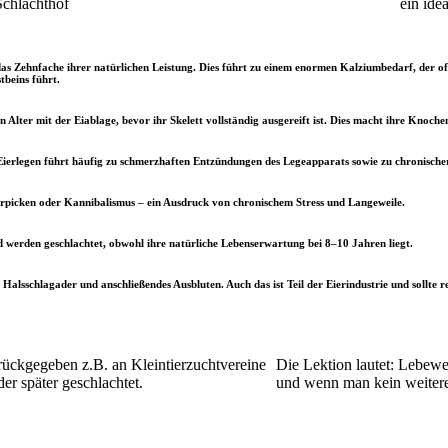
Schlachthof
ein idea
as Zehnfache ihrer natürlichen Leistung. Dies führt zu einem enormen Kalziumbedarf, der o
tbeins führt.
 Alter mit der Eiablage, bevor ihr Skelett vollständig ausgereift ist. Dies macht ihre Knoche
 Eierlegen führt häufig zu schmerzhaften Entzündungen des Legeapparats sowie zu chronisc
erpicken oder Kannibalismus – ein Ausdruck von chronischem Stress und Langeweile.
werden geschlachtet, obwohl ihre natürliche Lebenserwartung bei 8–10 Jahren liegt.
alsschlagader und anschließendes Ausbluten. Auch das ist Teil der Eierindustrie und sollte r
rückgegeben z.B. an Kleintierzuchtvereine
Die Lektion lautet: Lebewe
er später geschlachtet.
und wenn man kein weiteres