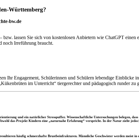
aden-Württemberg?
chte-bw.de
 – bzw. lassen Sie sich von kostenlosen Anbietern wie ChatGPT einen e
d noch Irreführung braucht.
zen Ihr Engagement, Schülerinnen und Schülern lebendige Einblicke in 
Kükenbrüten im Unterricht“ tiergerechter und pädagogisch runder zu g
rientierung und ein natürlicher Stresspuffer. Wissenschaftliche Untersuchungen belegen, das
 obwohl das Projekt Kindern eine „naturnahe Erfahrung“ verspricht. In der Natur zieht jedoc
resultieren häufig schmerzhafte Brustbeinfrakturen. Männliche Geschwister werden meist in 