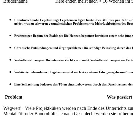
Bruderhähne
Tiere enden meist nach < 16 Wochen im 
Unnatürlich hohe Legeleistung:
Legehennen legen heute über 300 Eier pro Jahr – d
gelöst, was zu schweren gesundheitlichen Problemen wie Mehrfachbrüchen des Brus
Frühzeitiger Beginn der Eiablage:
Die Hennen beginnen bereits in einem sehr jungen
Chronische Entzündungen und Organprobleme:
Die ständige Belastung durch das
Verhaltensstörungen:
Die intensive Zucht verursacht Verhaltensstörungen wie Fed
Verkürzte Lebensdauer:
Legehennen sind nach etwa einem Jahr „ausgebrannt“ und 
Eine Schlachtung bedeutet das Töten eines Lebewesens durch das Durchtrennen der H
Problem
Was passiert
Wegwerf-
Viele Projektküken werden nach Ende des Unterrichts zu
Mentalität
oder Bauernhöfe. Je nach Geschlecht werden sie früher od