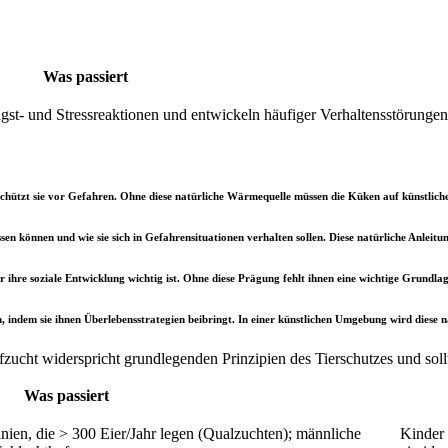
Was passiert
st- und Stressreaktionen und entwickeln häufiger Verhaltensstörungen
schützt sie vor Gefahren. Ohne diese natürliche Wärmequelle müssen die Küken auf künstl
en können und wie sie sich in Gefahrensituationen verhalten sollen. Diese natürliche Anleitung
 ihre soziale Entwicklung wichtig ist. Ohne diese Prägung fehlt ihnen eine wichtige Grundlag
n, indem sie ihnen Überlebensstrategien beibringt. In einer künstlichen Umgebung wird diese 
cht widerspricht grundlegenden Prinzipien des Tierschutzes und sollte
Was passiert
ien, die > 300 Eier/Jahr legen (Qualzuchten); männliche
Kinder 