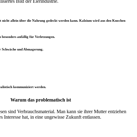
lisiertes Bild der Eierindustrie.
ft nicht allein über die Nahrung gedeckt werden kann. Kalzium wird aus den Knochen
n besonders anfällig für Verletzungen.
her Schwäche und Abmagerung.
ealistisch kommuniziert werden.
Warum das problematisch ist
sen sind Verbrauchs­material. Man kann sie ihrer Mutter entziehen
 Interesse hat, in eine ungewisse Zukunft entlassen.