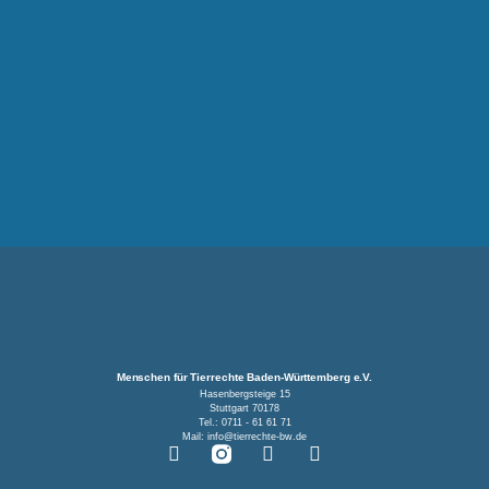
Menschen für Tierrechte Baden-Württemberg e.V.
Hasenbergsteige 15
Stuttgart 70178
Tel.: 0711 - 61 61 71
Mail: info@tierrechte-bw.de