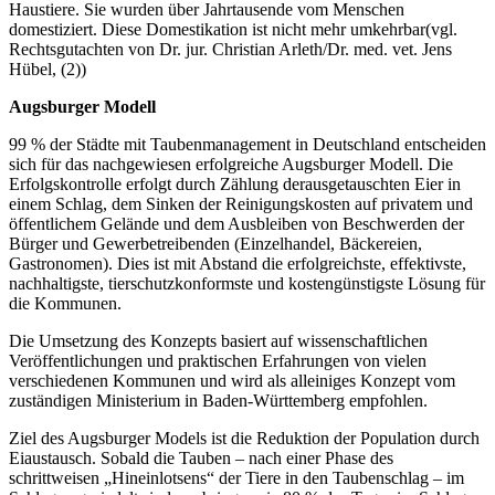
Haustiere. Sie wurden über Jahrtausende vom Menschen
domestiziert. Diese Domestikation ist nicht mehr umkehrbar(vgl.
Rechtsgutachten von Dr. jur. Christian Arleth/Dr. med. vet. Jens
Hübel, (2))
Augsburger Modell
99 % der Städte mit Taubenmanagement in Deutschland entscheiden
sich für das nachgewiesen erfolgreiche Augsburger Modell. Die
Erfolgskontrolle erfolgt durch Zählung derausgetauschten Eier in
einem Schlag, dem Sinken der Reinigungskosten auf privatem und
öffentlichem Gelände und dem Ausbleiben von Beschwerden der
Bürger und Gewerbetreibenden (Einzelhandel, Bäckereien,
Gastronomen). Dies ist mit Abstand die erfolgreichste, effektivste,
nachhaltigste, tierschutzkonformste und kostengünstigste Lösung für
die Kommunen.
Die Umsetzung des Konzepts basiert auf wissenschaftlichen
Veröffentlichungen und praktischen Erfahrungen von vielen
verschiedenen Kommunen und wird als alleiniges Konzept vom
zuständigen Ministerium in Baden-Württemberg empfohlen.
Ziel des Augsburger Models ist die Reduktion der Population durch
Eiaustausch. Sobald die Tauben – nach einer Phase des
schrittweisen „Hineinlotsens“ der Tiere in den Taubenschlag – im