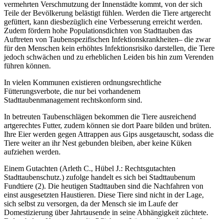
vermehrten Verschmutzung der Innenstädte kommt, von der sich
Teile der Bevölkerung belästigt fühlen. Werden die Tiere artgerecht
gefüttert, kann diesbezüglich eine Verbesserung erreicht werden.
Zudem fördern hohe Populationsdichten von Stadttauben das
Auftreten von Taubenspezifischen Infektionskrankheiten– die zwar
für den Menschen kein erhöhtes Infektionsrisiko darstellen, die Tiere
jedoch schwächen und zu erheblichen Leiden bis hin zum Verenden
führen können.
In vielen Kommunen existieren ordnungsrechtliche
Fütterungsverbote, die nur bei vorhandenem
Stadttaubenmanagement rechtskonform sind.
In betreuten Taubenschlägen bekommen die Tiere ausreichend
artgerechtes Futter, zudem können sie dort Paare bilden und brüten.
Ihre Eier werden gegen Attrappen aus Gips ausgetauscht, sodass die
Tiere weiter an ihr Nest gebunden bleiben, aber keine Küken
aufziehen werden.
Einem Gutachten (Arleth C., Hübel J.: Rechtsgutachten
Stadttaubenschutz.) zufolge handelt es sich bei Stadttaubenum
Fundtiere (2). Die heutigen Stadttauben sind die Nachfahren von
einst ausgesetzten Haustieren. Diese Tiere sind nicht in der Lage,
sich selbst zu versorgen, da der Mensch sie im Laufe der
Domestizierung über Jahrtausende in seine Abhängigkeit züchtete.