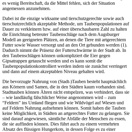
es wenig Bereitschaft, da die Mittel fehlen, sich der Situation
angemessen anzunehmen.
Dabei ist die einzige wirksame und tierschutzgerechte sowie auch
tierschutzrechtlich akzeptable Methode, um Taubenpopulationen auf
Dauer zu verkleinern bzw. auf einer überschaubaren Zahl zu halten
die Einrichtung betreuter Taubenschläge nach dem Augsburger
Modell an geeigneten Plätzen, an denen die Tiere mit artgerechtem
Futter sowie Wasser versorgt und an den Ort gebunden werden (1).
Dadurch nimmt die Präsenz der Futterschwärme in der Stadt ab. In
den Taubenschlägen können unkompliziert die Eier gegen
Gipsatrappen getauscht werden und es kann somit die
Taubenpopulationkontrolliert werden indem sie zunächst verringert
und dann auf einem akzeptablen Niveau gehalten wird.
Die bevorzugte Nahrung von (Stadt-)Tauben besteht hauptsächlich
aus Körnern und Samen, die in den Städten kaum vorhanden sind.
Stadttauben können Ähren nicht entspelzen, was verhindert, dass sie
– wie landläufig fälschlicher Weise angenommen wird – zum
“Feldern” ins Umland fliegen und wie Wildvögel auf Wiesen und
auf Feldern Nahrung aufnehmen können. Somit haben die Tauben
keine Möglichkeit, in Städten an artgerechtes Futter zu gelangen. Sie
sind darauf angewiesen, sämtliche Abfälle der Menschen zu essen,
die sie auffinden können. Dies führt auch zu einem vermehrten
Absatz des flüssigen Hungerkots, in dessen Folge es zu einer