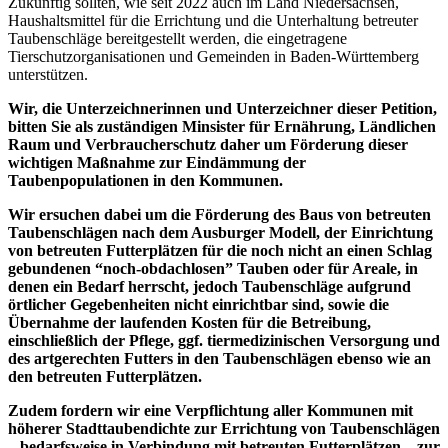
Zukünftig sollten, wie seit 2022 auch im Land Niedersachsen,
Haushaltsmittel für die Errichtung und die Unterhaltung betreuter
Taubenschläge bereitgestellt werden, die eingetragene
Tierschutzorganisationen und Gemeinden in Baden-Württemberg
unterstützen.
Wir, die Unterzeichnerinnen und Unterzeichner dieser Petition,
bitten Sie als zuständigen Minsister für Ernährung, Ländlichen
Raum und Verbraucherschutz daher um Förderung dieser
wichtigen Maßnahme zur Eindämmung der
Taubenpopulationen in den Kommunen.
Wir ersuchen dabei um die Förderung des Baus von betreuten
Taubenschlägen nach dem Ausburger Modell, der Einrichtung
von betreuten Futterplätzen für die noch nicht an einen Schlag
gebundenen “noch-obdachlosen” Tauben oder für Areale, in
denen ein Bedarf herrscht, jedoch Taubenschläge aufgrund
örtlicher Gegebenheiten nicht einrichtbar sind, sowie die
Übernahme der laufenden Kosten für die Betreibung,
einschließlich der Pflege, ggf. tiermedizinischen Versorgung und
des artgerechten Futters in den Taubenschlägen ebenso wie an
den betreuten Futterplätzen.
Zudem fordern wir eine Verpflichtung aller Kommunen mit
höherer Stadttaubendichte zur Errichtung von Taubenschlägen
– bedarfsweise in Verbindung mit betreuten Futterplätzen – zur