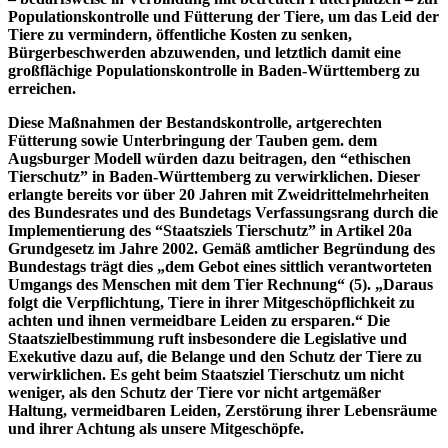
Populationskontrolle und Fütterung der Tiere, um das Leid der
Tiere zu vermindern, öffentliche Kosten zu senken,
Bürgerbeschwerden abzuwenden, und letztlich damit eine
großflächige Populationskontrolle in Baden-Württemberg zu
erreichen.
Diese Maßnahmen der Bestandskontrolle, artgerechten
Fütterung sowie Unterbringung der Tauben gem. dem
Augsburger Modell würden dazu beitragen, den “ethischen
Tierschutz” in Baden-Württemberg zu verwirklichen. Dieser
erlangte bereits vor über 20 Jahren mit Zweidrittelmehrheiten
des Bundesrates und des Bundetags Verfassungsrang durch die
Implementierung des “Staatsziels Tierschutz” in Artikel 20a
Grundgesetz im Jahre 2002. Gemäß amtlicher Begründung des
Bundestags trägt dies „dem Gebot eines sittlich verantworteten
Umgangs des Menschen mit dem Tier Rechnung“ (5). „Daraus
folgt die Verpflichtung, Tiere in ihrer Mitgeschöpflichkeit zu
achten und ihnen vermeidbare Leiden zu ersparen.“ Die
Staatszielbestimmung ruft insbesondere die Legislative und
Exekutive dazu auf, die Belange und den Schutz der Tiere zu
verwirklichen. Es geht beim Staatsziel Tierschutz um nicht
weniger, als den Schutz der Tiere vor nicht artgemäßer
Haltung, vermeidbaren Leiden, Zerstörung ihrer Lebensräume
und ihrer Achtung als unsere Mitgeschöpfe.