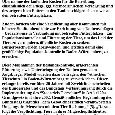
Übernahme der laufenden Kosten für die Betreibung,
einschließlich der Pflege, ggf. tiermedizinischen Versorgung und
des artgerechten Futters in den Taubenschlägen ebenso wie an
den betreuten Futterplätzen.
Zudem fordern wir eine Verpflichtung aller Kommunen mit
höherer Stadttaubendichte zur Errichtung von Taubenschlägen
– bedarfsweise in Verbindung mit betreuten Futterplätzen – zur
Populationskontrolle und Fütterung der Tiere, um das Leid der
Tiere zu vermindern, öffentliche Kosten zu senken,
Bürgerbeschwerden abzuwenden, und letztlich damit eine
großflächige Populationskontrolle in Baden-Württemberg zu
erreichen.
Diese Maßnahmen der Bestandskontrolle, artgerechten
Fütterung sowie Unterbringung der Tauben gem. dem
Augsburger Modell würden dazu beitragen, den “ethischen
Tierschutz” in Baden-Württemberg zu verwirklichen. Dieser
erlangte bereits vor über 20 Jahren mit Zweidrittelmehrheiten
des Bundesrates und des Bundetags Verfassungsrang durch die
Implementierung des “Staatsziels Tierschutz” in Artikel 20a
Grundgesetz im Jahre 2002. Gemäß amtlicher Begründung des
Bundestags trägt dies „dem Gebot eines sittlich verantworteten
Umgangs des Menschen mit dem Tier Rechnung“ (5). „Daraus
folgt die Verpflichtung, Tiere in ihrer Mitgeschöpflichkeit zu