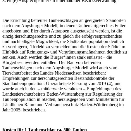
3. ein(e) Ansprechpartner*in innerhalb der Bezirksverwaltung.
Die Errichtung betreuter Taubenschlägen an geeigneten Standorten
nach dem Augsburger Modell, in denen Tauben artgerechtes Futter
angeboten und Eier durch Attrappen ausgetauscht werden, ist die
einzig tierschutzgerechte und zu gleich die erfolgversprechendste
und nachhaltigste Möglichkeit, die Stadttaubenpopulation deutlich
zu verringern, Tierleid zu vermeiden und die Kosten der Städte im
Hinblick auf Reinigungs- und Vergrämungsmaßnahmen deutlich zu
senken. Auch werden die Bürger*innen stark entlastet – die
Bürgerbeschwerden entfallen. Der Bau von betreuten
Taubenschlägen nach dem Augsburger Modell wird auch vom
Tierschutzbeirat des Landes Niedersachsen beschrieben:
Empfehlungen zur tierschutzgerechten Bestandskontrolle der
Stadttaubenpopulation. Überarbeitete Fassung von 2019 (4), und
wurde auch in den – mittlerweile veralteten – Empfehlungen des
Landestierschutzbeirats Baden-Württemberg zur Regulierung der
Taubenpopulation in Städten, herausgegeben vom Ministerium für
Ländlichen Raum und Verbraucherschutz Baden-Württemberg im
Jahr 2005, beschrieben.
Kosten für 1 Taubenschlag ca. 500 Tauben