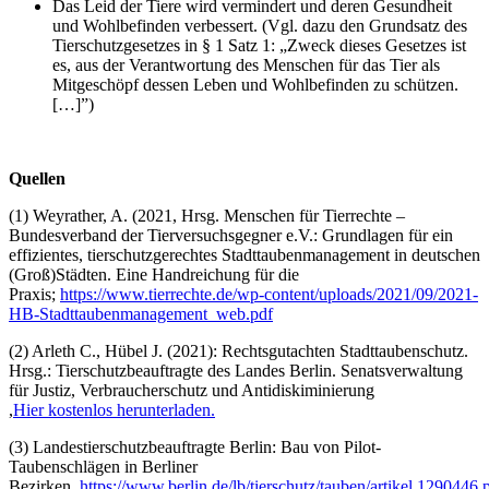
Das Leid der Tiere wird vermindert und deren Gesundheit
und Wohlbefinden verbessert. (Vgl. dazu den Grundsatz des
Tierschutzgesetzes in § 1 Satz 1: „Zweck dieses Gesetzes ist
es, aus der Verantwortung des Menschen für das Tier als
Mitgeschöpf dessen Leben und Wohlbefinden zu schützen.
[…]”)
Quellen
(1) Weyrather, A. (2021, Hrsg. Menschen für Tierrechte –
Bundesverband der Tierversuchsgegner e.V.: Grundlagen für ein
effizientes, tierschutzgerechtes Stadttaubenmanagement in deutschen
(Groß)Städten. Eine Handreichung für die
Praxis;
https://www.tierrechte.de/wp-content/uploads/2021/09/2021-
HB-Stadttaubenmanagement_web.pdf
(2) Arleth C., Hübel J. (2021): Rechtsgutachten Stadttaubenschutz.
Hrsg.: Tierschutzbeauftragte des Landes Berlin. Senatsverwaltung
für Justiz, Verbraucherschutz und Antidiskiminierung
,
Hier kostenlos herunterladen.
(3) Landestierschutzbeauftragte Berlin: Bau von Pilot-
Taubenschlägen in Berliner
Bezirken,
https://www.berlin.de/lb/tierschutz/tauben/artikel.1290446.