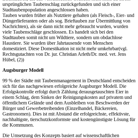
ursprünglichen Taubenschlag zurückgefunden und sich einer
Stadttaubenpopulation angeschlossen haben.
Tauben wurden früher als Nutztiere gehalten (als Fleisch-, Eier- und
Düngerlieferanten oder als sog. Brieftauben zur Übermittlung von
Nachrichten), als sie dann nicht mehr gebraucht wurden, wurden
viele Taubenschläge geschlossen. Es handelt sich bei den
Stadttauben somit nicht um Wildtiere, sondern um obdachlose
Haustiere. Sie wurden über Jahrtausende vom Menschen
domestiziert. Diese Domestikation ist nicht mehr umkehrbar(vgl.
Rechtsgutachten von Dr. jur. Christian Arleth/Dr. med. vet. Jens
Hübel, (2))
Augsburger Modell
99 % der Städte mit Taubenmanagement in Deutschland entscheiden
sich für das nachgewiesen erfolgreiche Augsburger Modell. Die
Erfolgskontrolle erfolgt durch Zählung derausgetauschten Eier in
einem Schlag, dem Sinken der Reinigungskosten auf privatem und
öffentlichem Gelände und dem Ausbleiben von Beschwerden der
Bürger und Gewerbetreibenden (Einzelhandel, Bäckereien,
Gastronomen). Dies ist mit Abstand die erfolgreichste, effektivste,
nachhaltigste, tierschutzkonformste und kostengünstigste Lösung für
die Kommunen.
Die Umsetzung des Konzepts basiert auf wissenschaftlichen