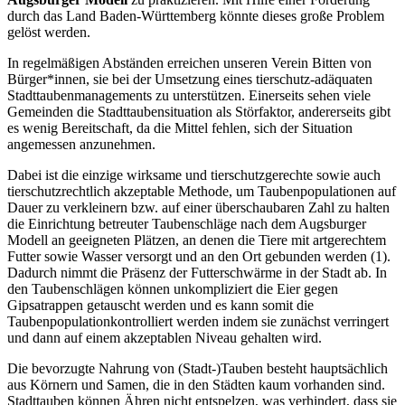
durch das Land Baden-Württemberg könnte dieses große Problem
gelöst werden.
In regelmäßigen Abständen erreichen unseren Verein Bitten von
Bürger*innen, sie bei der Umsetzung eines tierschutz-adäquaten
Stadttaubenmanagements zu unterstützen. Einerseits sehen viele
Gemeinden die Stadttaubensituation als Störfaktor, andererseits gibt
es wenig Bereitschaft, da die Mittel fehlen, sich der Situation
angemessen anzunehmen.
Dabei ist die einzige wirksame und tierschutzgerechte sowie auch
tierschutzrechtlich akzeptable Methode, um Taubenpopulationen auf
Dauer zu verkleinern bzw. auf einer überschaubaren Zahl zu halten
die Einrichtung betreuter Taubenschläge nach dem Augsburger
Modell an geeigneten Plätzen, an denen die Tiere mit artgerechtem
Futter sowie Wasser versorgt und an den Ort gebunden werden (1).
Dadurch nimmt die Präsenz der Futterschwärme in der Stadt ab. In
den Taubenschlägen können unkompliziert die Eier gegen
Gipsatrappen getauscht werden und es kann somit die
Taubenpopulationkontrolliert werden indem sie zunächst verringert
und dann auf einem akzeptablen Niveau gehalten wird.
Die bevorzugte Nahrung von (Stadt-)Tauben besteht hauptsächlich
aus Körnern und Samen, die in den Städten kaum vorhanden sind.
Stadttauben können Ähren nicht entspelzen, was verhindert, dass sie