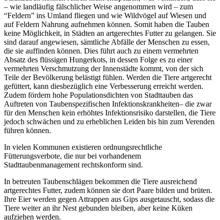
– wie landläufig fälschlicher Weise angenommen wird – zum
“Feldern” ins Umland fliegen und wie Wildvögel auf Wiesen und
auf Feldern Nahrung aufnehmen können. Somit haben die Tauben
keine Möglichkeit, in Städten an artgerechtes Futter zu gelangen. Sie
sind darauf angewiesen, sämtliche Abfälle der Menschen zu essen,
die sie auffinden können. Dies führt auch zu einem vermehrten
Absatz des flüssigen Hungerkots, in dessen Folge es zu einer
vermehrten Verschmutzung der Innenstädte kommt, von der sich
Teile der Bevölkerung belästigt fühlen. Werden die Tiere artgerecht
gefüttert, kann diesbezüglich eine Verbesserung erreicht werden.
Zudem fördern hohe Populationsdichten von Stadttauben das
Auftreten von Taubenspezifischen Infektionskrankheiten– die zwar
für den Menschen kein erhöhtes Infektionsrisiko darstellen, die Tiere
jedoch schwächen und zu erheblichen Leiden bis hin zum Verenden
führen können.
In vielen Kommunen existieren ordnungsrechtliche
Fütterungsverbote, die nur bei vorhandenem
Stadttaubenmanagement rechtskonform sind.
In betreuten Taubenschlägen bekommen die Tiere ausreichend
artgerechtes Futter, zudem können sie dort Paare bilden und brüten.
Ihre Eier werden gegen Attrappen aus Gips ausgetauscht, sodass die
Tiere weiter an ihr Nest gebunden bleiben, aber keine Küken
aufziehen werden.