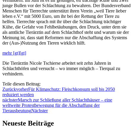
verhindern. Im Juni ist es ihr gelungen, elf trächtige Kühe und zwei
junge Bullen vor der Schlachtung zu bewahren. Der Bundesverband
Menschen für Tierrechte unterstützt ihren Verein „weil Tiere lieber
leben e.V.“ mit 5000 Euro, um ihr bei der Rettung der Tiere zu
helfen. Tierrechte sprach mit ihr über die Schlachtung trächtiger
Kühe, die Gefahr von Fehlbetäubungen, den Druck, unter dem sie
als amtliche Tierärztin auf dem Schlachthof steht und warum sie der
Meinung ist, dass statt Reformen nur die Abschaffung des Systems
der (Aus-)Nutzung den Tieren wirklich hilft.
mehr [gt][gt]
Die Tierärztin Nicole Tschierse arbeitet seit zehn Jahren in
Schlachthöfen und versucht – wo immer möglich – Tierqual zu
verhindern.
Teile diesen Beitrag:
Zurück
vorher
Für Klimaschutz: Fleischkonsum soll bis 2050
reduziert werden
nächster
Marsch zur Schließung aller Schlachthäuser – eine
weltweite Protestbewegung für die Abschaffung der
Tierausbeutung
Nächster
Neueste Beiträge