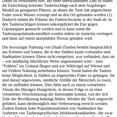
Dauer zu verkleinern bzw. auf einer überschaubaren Zahl zu halten
die Einrichtung betreuter Taubenschläge nach dem Augsburger
Modell an geeigneten Plätzen, an denen die Tiere mit artgerechtem
Futter sowie Wasser versorgt und an den Ort gebunden werden (1).
Dadurch nimmt die Präsenz der Futterschwärme in der Stadt ab. In
den Taubenschlägen können unkompliziert die Eier gegen
Gipsatrappen getauscht werden und es kann somit die
Taubenpopulationkontrolliert werden indem sie zunächst verringert
und dann auf einem akzeptablen Niveau gehalten wird.
Die bevorzugte Nahrung von (Stadt-)Tauben besteht hauptsächlich
aus Körnern und Samen, die in den Städten kaum vorhanden sind.
Stadttauben können Ähren nicht entspelzen, was verhindert, dass sie
– wie landläufig fälschlicher Weise angenommen wird – zum
“Feldern” ins Umland fliegen und wie Wildvögel auf Wiesen und
auf Feldern Nahrung aufnehmen können. Somit haben die Tauben
keine Möglichkeit, in Städten an artgerechtes Futter zu gelangen. Sie
sind darauf angewiesen, sämtliche Abfälle der Menschen zu essen,
die sie auffinden können. Dies führt auch zu einem vermehrten
Absatz des flüssigen Hungerkots, in dessen Folge es zu einer
vermehrten Verschmutzung der Innenstädte kommt, von der sich
Teile der Bevölkerung belästigt fühlen. Werden die Tiere artgerecht
gefüttert, kann diesbezüglich eine Verbesserung erreicht werden.
Zudem fördern hohe Populationsdichten von Stadttauben das
Auftreten von Taubenspezifischen Infektionskrankheiten– die zwar