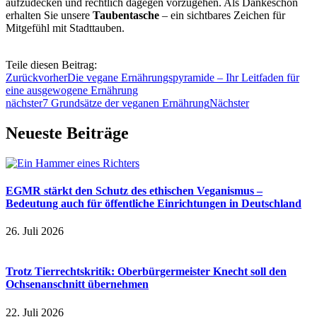
aufzudecken und rechtlich dagegen vorzugehen. Als Dankeschön
erhalten Sie unsere
Taubentasche
– ein sichtbares Zeichen für
Mitgefühl mit Stadttauben.
Teile diesen Beitrag:
Zurück
vorher
Die vegane Ernährungspyramide – Ihr Leitfaden für
eine ausgewogene Ernährung
nächster
7 Grundsätze der veganen Ernährung
Nächster
Neueste Beiträge
EGMR stärkt den Schutz des ethischen Veganismus –
Bedeutung auch für öffentliche Einrichtungen in Deutschland
26. Juli 2026
Trotz Tierrechtskritik: Oberbürgermeister Knecht soll den
Ochsenanschnitt übernehmen
22. Juli 2026