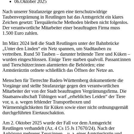
06.Oktober 2025
Nach unserer Strafanzeige gegen eine tierschutzwidrige
Taubenvergrämung in Reutlingen hat das Amtsgericht ein klares
Zeichen gesetzt: Tierquälerische Methoden bleiben nicht folgenlos.
Der verantwortliche Mitarbeiter einer beauftragten Firma muss
1.500 Euro zahlen.
Im März 2024 ließ die Stadt Reutlingen unter der Bahnbrücke
„Unter den Linden“ ein Netz spannen, um Stadttauben zu
vertreiben. Rund 50 Tauben – darunter brütende Tiere und Küken –
wurden eingeschlossen. Einige Tiere starben qualvoll. Passant:innen
und Tierschützer:innen alarmierten die Behörden; eine
Amtstierärztin ordnete schließlich das Öffnen der Netze an.
Menschen für Tierrechte Baden-Württemberg dokumentierte die
Vorgänge und stellte Strafanzeige gegen den verantwortlichen
Mitarbeiter der von der Stadt beauftragten Vergrämungsfirma. Die
Staatsanwaltschaft Tübingen warf „erhebliches Leiden“ der Tiere
vor, u. a. wegen fehlender Transportboxen und
Wärmemöglichkeiten für Küken sowie einer nicht ordnungsgemäß
durchgeführten Eiertauschaktion.
Am 2. Oktober 2025 wurde der Fall vor dem Amtsgericht
Reutlingen verhandelt (Az. 4 Cs 15 Js 17670/24). Nach der
Anhörung mehrerer Zeug:innen – u. a. einer Amtstierärztin und