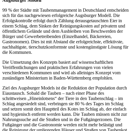
Augsburger Modell
99 % der Städte mit Taubenmanagement in Deutschland entscheiden
sich für das nachgewiesen erfolgreiche Augsburger Modell. Die
Erfolgskontrolle erfolgt durch Zählung derausgetauschten Eier in
einem Schlag, dem Sinken der Reinigungskosten auf privatem und
öffentlichem Gelände und dem Ausbleiben von Beschwerden der
Bürger und Gewerbetreibenden (Einzelhandel, Bäckereien,
Gastronomen). Dies ist mit Abstand die erfolgreichste, effektivste,
nachhaltigste, tierschutzkonformste und kostengünstigste Lösung für
die Kommunen.
Die Umsetzung des Konzepts basiert auf wissenschaftlichen
Veröffentlichungen und praktischen Erfahrungen von vielen
verschiedenen Kommunen und wird als alleiniges Konzept vom
zuständigen Ministerium in Baden-Württemberg empfohlen.
Ziel des Augsburger Models ist die Reduktion der Population durch
Eiaustausch. Sobald die Tauben – nach einer Phase des
schrittweisen „Hineinlotsens“ der Tiere in den Taubenschlag – im
Schlag angesiedelt sind, verbringen sie 80 % des Tages im Schlag
und setzen somit den Hauptteil des Kotes im Schlag ab, der einfach
und hygienisch entfernt werden kann. Die Tauben müssen nicht zur
Nahrungssuche auf die Straßen und in die Fußgängerzonen. Die
Fußgänger und die Gastronomie werden nicht mehr belästigt und
die Reinigung der umliegenden Häuser und Straßen von Taubenkot