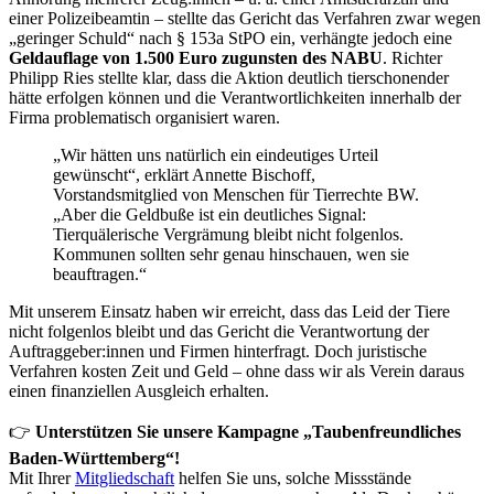
einer Polizeibeamtin – stellte das Gericht das Verfahren zwar wegen
„geringer Schuld“ nach § 153a StPO ein, verhängte jedoch eine
Geldauflage von 1.500 Euro zugunsten des NABU
. Richter
Philipp Ries stellte klar, dass die Aktion deutlich tierschonender
hätte erfolgen können und die Verantwortlichkeiten innerhalb der
Firma problematisch organisiert waren.
„Wir hätten uns natürlich ein eindeutiges Urteil
gewünscht“, erklärt Annette Bischoff,
Vorstandsmitglied von Menschen für Tierrechte BW.
„Aber die Geldbuße ist ein deutliches Signal:
Tierquälerische Vergrämung bleibt nicht folgenlos.
Kommunen sollten sehr genau hinschauen, wen sie
beauftragen.“
Mit unserem Einsatz haben wir erreicht, dass das Leid der Tiere
nicht folgenlos bleibt und das Gericht die Verantwortung der
Auftraggeber:innen und Firmen hinterfragt. Doch juristische
Verfahren kosten Zeit und Geld – ohne dass wir als Verein daraus
einen finanziellen Ausgleich erhalten.
👉
Unterstützen Sie unsere Kampagne „Taubenfreundliches
Baden-Württemberg“!
Mit Ihrer
Mitgliedschaft
helfen Sie uns, solche Missstände