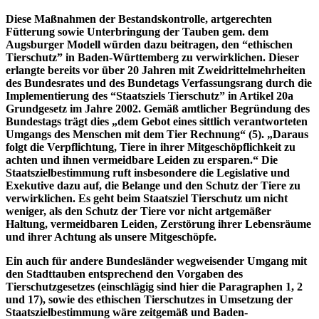
Diese Maßnahmen der Bestandskontrolle, artgerechten
Fütterung sowie Unterbringung der Tauben gem. dem
Augsburger Modell würden dazu beitragen, den “ethischen
Tierschutz” in Baden-Württemberg zu verwirklichen. Dieser
erlangte bereits vor über 20 Jahren mit Zweidrittelmehrheiten
des Bundesrates und des Bundetags Verfassungsrang durch die
Implementierung des “Staatsziels Tierschutz” in Artikel 20a
Grundgesetz im Jahre 2002. Gemäß amtlicher Begründung des
Bundestags trägt dies „dem Gebot eines sittlich verantworteten
Umgangs des Menschen mit dem Tier Rechnung“ (5). „Daraus
folgt die Verpflichtung, Tiere in ihrer Mitgeschöpflichkeit zu
achten und ihnen vermeidbare Leiden zu ersparen.“ Die
Staatszielbestimmung ruft insbesondere die Legislative und
Exekutive dazu auf, die Belange und den Schutz der Tiere zu
verwirklichen. Es geht beim Staatsziel Tierschutz um nicht
weniger, als den Schutz der Tiere vor nicht artgemäßer
Haltung, vermeidbaren Leiden, Zerstörung ihrer Lebensräume
und ihrer Achtung als unsere Mitgeschöpfe.
Ein auch für andere Bundesländer wegweisender Umgang mit
den Stadttauben entsprechend den Vorgaben des
Tierschutzgesetzes (einschlägig sind hier die Paragraphen 1, 2
und 17), sowie des ethischen Tierschutzes in Umsetzung der
Staatszielbestimmung wäre zeitgemäß und Baden-