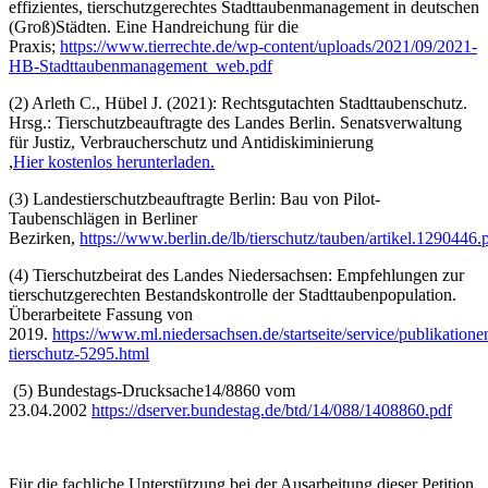
effizientes, tierschutzgerechtes Stadttaubenmanagement in deutschen
(Groß)Städten. Eine Handreichung für die
Praxis;
https://www.tierrechte.de/wp-content/uploads/2021/09/2021-
HB-Stadttaubenmanagement_web.pdf
(2) Arleth C., Hübel J. (2021): Rechtsgutachten Stadttaubenschutz.
Hrsg.: Tierschutzbeauftragte des Landes Berlin. Senatsverwaltung
für Justiz, Verbraucherschutz und Antidiskiminierung
,
Hier kostenlos herunterladen.
(3) Landestierschutzbeauftragte Berlin: Bau von Pilot-
Taubenschlägen in Berliner
Bezirken,
https://www.berlin.de/lb/tierschutz/tauben/artikel.1290446.
(4) Tierschutzbeirat des Landes Niedersachsen: Empfehlungen zur
tierschutzgerechten Bestandskontrolle der Stadttaubenpopulation.
Überarbeitete Fassung von
2019.
https://www.ml.niedersachsen.de/startseite/service/publikation
tierschutz-5295.html
(5) Bundestags-Drucksache14/8860 vom
23.04.2002
https://dserver.bundestag.de/btd/14/088/1408860.pdf
Für die fachliche Unterstützung bei der Ausarbeitung dieser Petition