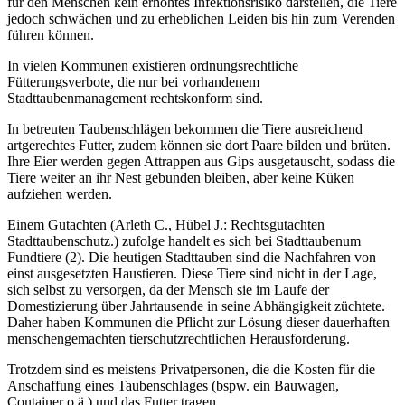
für den Menschen kein erhöhtes Infektionsrisiko darstellen, die Tiere
jedoch schwächen und zu erheblichen Leiden bis hin zum Verenden
führen können.
In vielen Kommunen existieren ordnungsrechtliche
Fütterungsverbote, die nur bei vorhandenem
Stadttaubenmanagement rechtskonform sind.
In betreuten Taubenschlägen bekommen die Tiere ausreichend
artgerechtes Futter, zudem können sie dort Paare bilden und brüten.
Ihre Eier werden gegen Attrappen aus Gips ausgetauscht, sodass die
Tiere weiter an ihr Nest gebunden bleiben, aber keine Küken
aufziehen werden.
Einem Gutachten (Arleth C., Hübel J.: Rechtsgutachten
Stadttaubenschutz.) zufolge handelt es sich bei Stadttaubenum
Fundtiere (2). Die heutigen Stadttauben sind die Nachfahren von
einst ausgesetzten Haustieren. Diese Tiere sind nicht in der Lage,
sich selbst zu versorgen, da der Mensch sie im Laufe der
Domestizierung über Jahrtausende in seine Abhängigkeit züchtete.
Daher haben Kommunen die Pflicht zur Lösung dieser dauerhaften
menschengemachten tierschutzrechtlichen Herausforderung.
Trotzdem sind es meistens Privatpersonen, die die Kosten für die
Anschaffung eines Taubenschlages (bspw. ein Bauwagen,
Container o.ä.) und das Futter tragen.