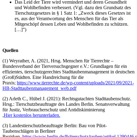
Das Leid der Tiere wird vermindert und deren Gesundheit
und Wohlbefinden verbessert. (Vgl. dazu den Grundsatz des
Tierschutzgesetzes in § 1 Satz 1: „Zweck dieses Gesetzes ist
es, aus der Verantwortung des Menschen für das Tier als
Mitgeschöpf dessen Leben und Wohlbefinden zu schützen.
[…]”)
Quellen
(1) Weyrather, A. (2021, Hrsg. Menschen für Tierrechte –
Bundesverband der Tierversuchsgegner e.V.: Grundlagen für ein
effizientes, tierschutzgerechtes Stadttaubenmanagement in deutschen
(Groß)Städten. Eine Handreichung für die
Praxis;
https://www.tierrechte.de/wp-content/uploads/2021/09/2021-
HB-Stadttaubenmanagement_web.pdf
(2) Arleth C., Hübel J. (2021): Rechtsgutachten Stadttaubenschutz.
Hrsg.: Tierschutzbeauftragte des Landes Berlin. Senatsverwaltung
für Justiz, Verbraucherschutz und Antidiskiminierung
,
Hier kostenlos herunterladen.
(3) Landestierschutzbeauftragte Berlin: Bau von Pilot-
Taubenschlägen in Berliner
Bezirken,
https://www.berlin.de/lb/tierschutz/tauben/artikel.1290446.