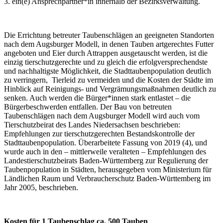
3. ein(e) Ansprechpartner*in innerhalb der Bezirksverwaltung.
Die Errichtung betreuter Taubenschlägen an geeigneten Standorten
nach dem Augsburger Modell, in denen Tauben artgerechtes Futter
angeboten und Eier durch Attrappen ausgetauscht werden, ist die
einzig tierschutzgerechte und zu gleich die erfolgversprechendste
und nachhaltigste Möglichkeit, die Stadttaubenpopulation deutlich
zu verringern, Tierleid zu vermeiden und die Kosten der Städte im
Hinblick auf Reinigungs- und Vergrämungsmaßnahmen deutlich zu
senken. Auch werden die Bürger*innen stark entlastet – die
Bürgerbeschwerden entfallen. Der Bau von betreuten
Taubenschlägen nach dem Augsburger Modell wird auch vom
Tierschutzbeirat des Landes Niedersachsen beschrieben:
Empfehlungen zur tierschutzgerechten Bestandskontrolle der
Stadttaubenpopulation. Überarbeitete Fassung von 2019 (4), und
wurde auch in den – mittlerweile veralteten – Empfehlungen des
Landestierschutzbeirats Baden-Württemberg zur Regulierung der
Taubenpopulation in Städten, herausgegeben vom Ministerium für
Ländlichen Raum und Verbraucherschutz Baden-Württemberg im
Jahr 2005, beschrieben.
Kosten für 1 Taubenschlag ca. 500 Tauben