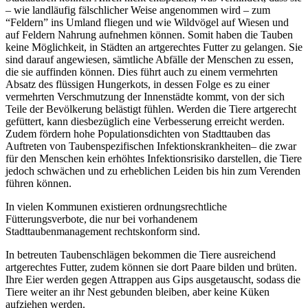
– wie landläufig fälschlicher Weise angenommen wird – zum
“Feldern” ins Umland fliegen und wie Wildvögel auf Wiesen und
auf Feldern Nahrung aufnehmen können. Somit haben die Tauben
keine Möglichkeit, in Städten an artgerechtes Futter zu gelangen. Sie
sind darauf angewiesen, sämtliche Abfälle der Menschen zu essen,
die sie auffinden können. Dies führt auch zu einem vermehrten
Absatz des flüssigen Hungerkots, in dessen Folge es zu einer
vermehrten Verschmutzung der Innenstädte kommt, von der sich
Teile der Bevölkerung belästigt fühlen. Werden die Tiere artgerecht
gefüttert, kann diesbezüglich eine Verbesserung erreicht werden.
Zudem fördern hohe Populationsdichten von Stadttauben das
Auftreten von Taubenspezifischen Infektionskrankheiten– die zwar
für den Menschen kein erhöhtes Infektionsrisiko darstellen, die Tiere
jedoch schwächen und zu erheblichen Leiden bis hin zum Verenden
führen können.
In vielen Kommunen existieren ordnungsrechtliche
Fütterungsverbote, die nur bei vorhandenem
Stadttaubenmanagement rechtskonform sind.
In betreuten Taubenschlägen bekommen die Tiere ausreichend
artgerechtes Futter, zudem können sie dort Paare bilden und brüten.
Ihre Eier werden gegen Attrappen aus Gips ausgetauscht, sodass die
Tiere weiter an ihr Nest gebunden bleiben, aber keine Küken
aufziehen werden.