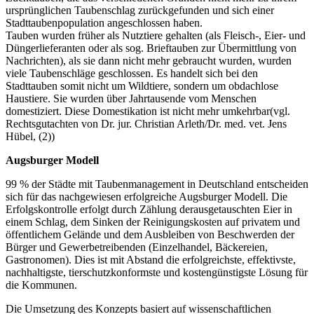
ursprünglichen Taubenschlag zurückgefunden und sich einer
Stadttaubenpopulation angeschlossen haben.
Tauben wurden früher als Nutztiere gehalten (als Fleisch-, Eier- und
Düngerlieferanten oder als sog. Brieftauben zur Übermittlung von
Nachrichten), als sie dann nicht mehr gebraucht wurden, wurden
viele Taubenschläge geschlossen. Es handelt sich bei den
Stadttauben somit nicht um Wildtiere, sondern um obdachlose
Haustiere. Sie wurden über Jahrtausende vom Menschen
domestiziert. Diese Domestikation ist nicht mehr umkehrbar(vgl.
Rechtsgutachten von Dr. jur. Christian Arleth/Dr. med. vet. Jens
Hübel, (2))
Augsburger Modell
99 % der Städte mit Taubenmanagement in Deutschland entscheiden
sich für das nachgewiesen erfolgreiche Augsburger Modell. Die
Erfolgskontrolle erfolgt durch Zählung derausgetauschten Eier in
einem Schlag, dem Sinken der Reinigungskosten auf privatem und
öffentlichem Gelände und dem Ausbleiben von Beschwerden der
Bürger und Gewerbetreibenden (Einzelhandel, Bäckereien,
Gastronomen). Dies ist mit Abstand die erfolgreichste, effektivste,
nachhaltigste, tierschutzkonformste und kostengünstigste Lösung für
die Kommunen.
Die Umsetzung des Konzepts basiert auf wissenschaftlichen