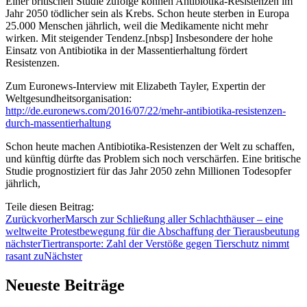
Einer britischen Studie zufolge können Antibiotika-Resistenzen im
Jahr 2050 tödlicher sein als Krebs. Schon heute sterben in Europa
25.000 Menschen jährlich, weil die Medikamente nicht mehr
wirken. Mit steigender Tendenz.[nbsp] Insbesondere der hohe
Einsatz von Antibiotika in der Massentierhaltung fördert
Resistenzen.
Zum Euronews-Interview mit Elizabeth Tayler, Expertin der
Weltgesundheitsorganisation:
http://de.euronews.com/2016/07/22/mehr-antibiotika-resistenzen-
durch-massentierhaltung
Schon heute machen Antibiotika-Resistenzen der Welt zu schaffen,
und künftig dürfte das Problem sich noch verschärfen. Eine britische
Studie prognostiziert für das Jahr 2050 zehn Millionen Todesopfer
jährlich,
Teile diesen Beitrag:
Zurück
vorher
Marsch zur Schließung aller Schlachthäuser – eine
weltweite Protestbewegung für die Abschaffung der Tierausbeutung
nächster
Tiertransporte: Zahl der Verstöße gegen Tierschutz nimmt
rasant zu
Nächster
Neueste Beiträge