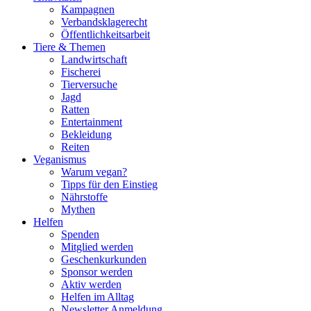
Kampagnen
Verbandsklagerecht
Öffentlichkeitsarbeit
Tiere & Themen
Landwirtschaft
Fischerei
Tierversuche
Jagd
Ratten
Entertainment
Bekleidung
Reiten
Veganismus
Warum vegan?
Tipps für den Einstieg
Nährstoffe
Mythen
Helfen
Spenden
Mitglied werden
Geschenkurkunden
Sponsor werden
Aktiv werden
Helfen im Alltag
Newsletter Anmeldung