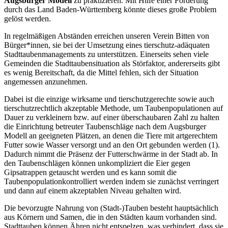
Augsburger Modell
zu praktizieren. Mit Hilfe einer Förderung
durch das Land Baden-Württemberg könnte dieses große Problem
gelöst werden.
In regelmäßigen Abständen erreichen unseren Verein Bitten von
Bürger*innen, sie bei der Umsetzung eines tierschutz-adäquaten
Stadttaubenmanagements zu unterstützen. Einerseits sehen viele
Gemeinden die Stadttaubensituation als Störfaktor, andererseits gibt
es wenig Bereitschaft, da die Mittel fehlen, sich der Situation
angemessen anzunehmen.
Dabei ist die einzige wirksame und tierschutzgerechte sowie auch
tierschutzrechtlich akzeptable Methode, um Taubenpopulationen auf
Dauer zu verkleinern bzw. auf einer überschaubaren Zahl zu halten
die Einrichtung betreuter Taubenschläge nach dem Augsburger
Modell an geeigneten Plätzen, an denen die Tiere mit artgerechtem
Futter sowie Wasser versorgt und an den Ort gebunden werden (1).
Dadurch nimmt die Präsenz der Futterschwärme in der Stadt ab. In
den Taubenschlägen können unkompliziert die Eier gegen
Gipsatrappen getauscht werden und es kann somit die
Taubenpopulationkontrolliert werden indem sie zunächst verringert
und dann auf einem akzeptablen Niveau gehalten wird.
Die bevorzugte Nahrung von (Stadt-)Tauben besteht hauptsächlich
aus Körnern und Samen, die in den Städten kaum vorhanden sind.
Stadttauben können Ähren nicht entspelzen, was verhindert, dass sie