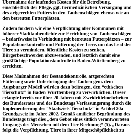
Übernahme der laufenden Kosten für die Betreibung,
einschließlich der Pflege, ggf. tiermedizinischen Versorgung und
des artgerechten Futters in den Taubenschlägen ebenso wie an
den betreuten Futterplätzen.
Zudem fordern wir eine Verpflichtung aller Kommunen mit
höherer Stadttaubendichte zur Errichtung von Taubenschlägen
– bedarfsweise in Verbindung mit betreuten Futterplätzen – zur
Populationskontrolle und Fütterung der Tiere, um das Leid der
Tiere zu vermindern, öffentliche Kosten zu senken,
Bürgerbeschwerden abzuwenden, und letztlich damit eine
großflächige Populationskontrolle in Baden-Württemberg zu
erreichen.
Diese Maßnahmen der Bestandskontrolle, artgerechten
Fütterung sowie Unterbringung der Tauben gem. dem
Augsburger Modell würden dazu beitragen, den “ethischen
Tierschutz” in Baden-Württemberg zu verwirklichen. Dieser
erlangte bereits vor über 20 Jahren mit Zweidrittelmehrheiten
des Bundesrates und des Bundetags Verfassungsrang durch die
Implementierung des “Staatsziels Tierschutz” in Artikel 20a
Grundgesetz im Jahre 2002. Gemäß amtlicher Begründung des
Bundestags trägt dies „dem Gebot eines sittlich verantworteten
Umgangs des Menschen mit dem Tier Rechnung“ (5). „Daraus
folgt die Verpflichtung, Tiere in ihrer Mitgeschöpflichkeit zu