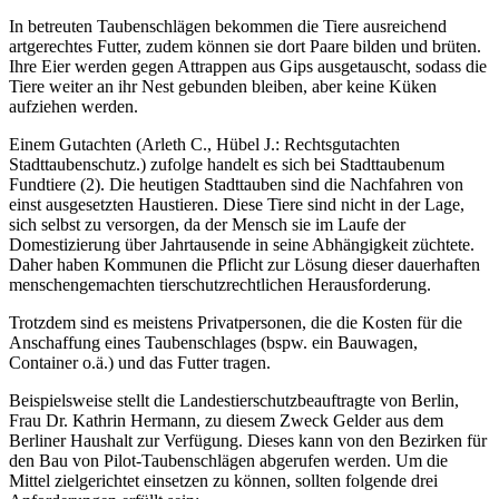
In betreuten Taubenschlägen bekommen die Tiere ausreichend
artgerechtes Futter, zudem können sie dort Paare bilden und brüten.
Ihre Eier werden gegen Attrappen aus Gips ausgetauscht, sodass die
Tiere weiter an ihr Nest gebunden bleiben, aber keine Küken
aufziehen werden.
Einem Gutachten (Arleth C., Hübel J.: Rechtsgutachten
Stadttaubenschutz.) zufolge handelt es sich bei Stadttaubenum
Fundtiere (2). Die heutigen Stadttauben sind die Nachfahren von
einst ausgesetzten Haustieren. Diese Tiere sind nicht in der Lage,
sich selbst zu versorgen, da der Mensch sie im Laufe der
Domestizierung über Jahrtausende in seine Abhängigkeit züchtete.
Daher haben Kommunen die Pflicht zur Lösung dieser dauerhaften
menschengemachten tierschutzrechtlichen Herausforderung.
Trotzdem sind es meistens Privatpersonen, die die Kosten für die
Anschaffung eines Taubenschlages (bspw. ein Bauwagen,
Container o.ä.) und das Futter tragen.
Beispielsweise stellt die Landestierschutzbeauftragte von Berlin,
Frau Dr. Kathrin Hermann, zu diesem Zweck Gelder aus dem
Berliner Haushalt zur Verfügung. Dieses kann von den Bezirken für
den Bau von Pilot-Taubenschlägen abgerufen werden. Um die
Mittel zielgerichtet einsetzen zu können, sollten folgende drei