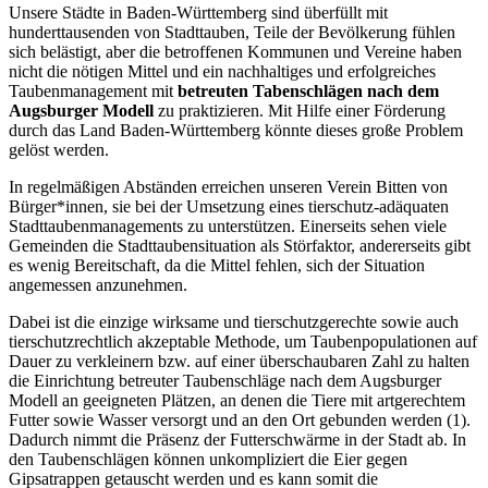
Unsere Städte in Baden-Württemberg sind überfüllt mit
hunderttausenden von Stadttauben, Teile der Bevölkerung fühlen
sich belästigt, aber die betroffenen Kommunen und Vereine haben
nicht die nötigen Mittel und ein nachhaltiges und erfolgreiches
Taubenmanagement mit
betreuten Tabenschlägen nach dem
Augsburger Modell
zu praktizieren. Mit Hilfe einer Förderung
durch das Land Baden-Württemberg könnte dieses große Problem
gelöst werden.
In regelmäßigen Abständen erreichen unseren Verein Bitten von
Bürger*innen, sie bei der Umsetzung eines tierschutz-adäquaten
Stadttaubenmanagements zu unterstützen. Einerseits sehen viele
Gemeinden die Stadttaubensituation als Störfaktor, andererseits gibt
es wenig Bereitschaft, da die Mittel fehlen, sich der Situation
angemessen anzunehmen.
Dabei ist die einzige wirksame und tierschutzgerechte sowie auch
tierschutzrechtlich akzeptable Methode, um Taubenpopulationen auf
Dauer zu verkleinern bzw. auf einer überschaubaren Zahl zu halten
die Einrichtung betreuter Taubenschläge nach dem Augsburger
Modell an geeigneten Plätzen, an denen die Tiere mit artgerechtem
Futter sowie Wasser versorgt und an den Ort gebunden werden (1).
Dadurch nimmt die Präsenz der Futterschwärme in der Stadt ab. In
den Taubenschlägen können unkompliziert die Eier gegen
Gipsatrappen getauscht werden und es kann somit die