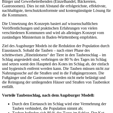
Bürger und Gewerbetreibenden (Einzelhandel, Bäckereien,
Gastronomen). Dies ist mit Abstand die erfolgreichste, effektivste,
nachhaltigste, tierschutzkonformste und kostengünstigste Lösung für
die Kommunen.
Die Umsetzung des Konzepts basiert auf wissenschaftlichen
Veröffentlichungen und praktischen Erfahrungen von vielen
verschiedenen Kommunen und wird als alleiniges Konzept vom
zuständigen Ministerium in Baden-Württemberg empfohlen.
Ziel des Augsburger Models ist die Reduktion der Population durch
Eiaustausch. Sobald die Tauben – nach einer Phase des
schrittweisen „Hineinlotsens“ der Tiere in den Taubenschlag – im
Schlag angesiedelt sind, verbringen sie 80 % des Tages im Schlag
und setzen somit den Hauptteil des Kotes im Schlag ab, der einfach
und hygienisch entfernt werden kann. Die Tauben müssen nicht zur
Nahrungssuche auf die Straßen und in die Fußgängerzonen. Die
Fußgänger und die Gastronomie werden nicht mehr belästigt und
die Reinigung der umliegenden Häuser und Straßen von Taubenkot
entfällt.
Vorteile Taubenschlag, nach dem Augsburger Modell:
Durch den Eiertausch im Schlag wird eine Vermehrung der
Tauben verhindert, die Population nimmt ab;
Tauben befinden sich 80 % des Tages im Schlag. Der Kot