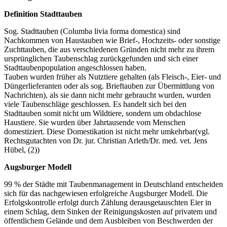
Definition Stadttauben
Sog. Stadttauben (Columba livia forma domestica) sind
Nachkommen von Haustauben wie Brief-, Hochzeits- oder sonstige
Zuchttauben, die aus verschiedenen Gründen nicht mehr zu ihrem
ursprünglichen Taubenschlag zurückgefunden und sich einer
Stadttaubenpopulation angeschlossen haben.
Tauben wurden früher als Nutztiere gehalten (als Fleisch-, Eier- und
Düngerlieferanten oder als sog. Brieftauben zur Übermittlung von
Nachrichten), als sie dann nicht mehr gebraucht wurden, wurden
viele Taubenschläge geschlossen. Es handelt sich bei den
Stadttauben somit nicht um Wildtiere, sondern um obdachlose
Haustiere. Sie wurden über Jahrtausende vom Menschen
domestiziert. Diese Domestikation ist nicht mehr umkehrbar(vgl.
Rechtsgutachten von Dr. jur. Christian Arleth/Dr. med. vet. Jens
Hübel, (2))
Augsburger Modell
99 % der Städte mit Taubenmanagement in Deutschland entscheiden
sich für das nachgewiesen erfolgreiche Augsburger Modell. Die
Erfolgskontrolle erfolgt durch Zählung derausgetauschten Eier in
einem Schlag, dem Sinken der Reinigungskosten auf privatem und
öffentlichem Gelände und dem Ausbleiben von Beschwerden der