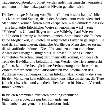
Taubenpopulationkontrolliert werden indem sie zunächst verringert
und dann auf einem akzeptablen Niveau gehalten wird.
Die bevorzugte Nahrung von (Stadt-)Tauben besteht hauptsächlich
aus Körnern und Samen, die in den Städten kaum vorhanden sind.
Stadttauben können Ähren nicht entspelzen, was verhindert, dass sie
– wie landläufig fälschlicher Weise angenommen wird – zum
“Feldern” ins Umland fliegen und wie Wildvögel auf Wiesen und
auf Feldern Nahrung aufnehmen können. Somit haben die Tauben
keine Möglichkeit, in Städten an artgerechtes Futter zu gelangen. Sie
sind darauf angewiesen, sämtliche Abfälle der Menschen zu essen,
die sie auffinden können. Dies führt auch zu einem vermehrten
Absatz des flüssigen Hungerkots, in dessen Folge es zu einer
vermehrten Verschmutzung der Innenstädte kommt, von der sich
Teile der Bevölkerung belästigt fühlen. Werden die Tiere artgerecht
gefüttert, kann diesbezüglich eine Verbesserung erreicht werden.
Zudem fördern hohe Populationsdichten von Stadttauben das
Auftreten von Taubenspezifischen Infektionskrankheiten– die zwar
für den Menschen kein erhöhtes Infektionsrisiko darstellen, die Tiere
jedoch schwächen und zu erheblichen Leiden bis hin zum Verenden
führen können.
In vielen Kommunen existieren ordnungsrechtliche
Fütterungsverbote, die nur bei vorhandenem
Stadttaubenmanagement rechtskonform sind.