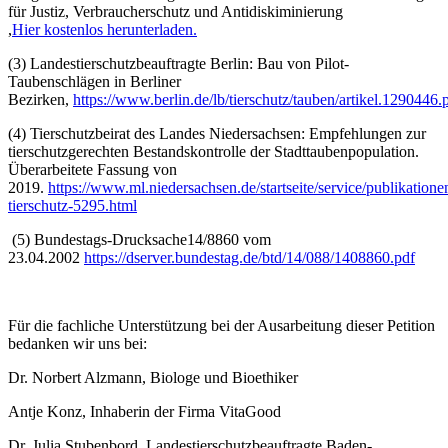
für Justiz, Verbraucherschutz und Antidiskiminierung
,
Hier kostenlos herunterladen.
(3) Landestierschutzbeauftragte Berlin: Bau von Pilot-
Taubenschlägen in Berliner
Bezirken,
https://www.berlin.de/lb/tierschutz/tauben/artikel.1290446.
(4) Tierschutzbeirat des Landes Niedersachsen: Empfehlungen zur
tierschutzgerechten Bestandskontrolle der Stadttaubenpopulation.
Überarbeitete Fassung von
2019.
https://www.ml.niedersachsen.de/startseite/service/publikation
tierschutz-5295.html
(5) Bundestags-Drucksache14/8860 vom
23.04.2002
https://dserver.bundestag.de/btd/14/088/1408860.pdf
Für die fachliche Unterstützung bei der Ausarbeitung dieser Petition
bedanken wir uns bei:
Dr. Norbert Alzmann, Biologe und Bioethiker
Antje Konz, Inhaberin der Firma VitaGood
Dr. Julia Stubenbord, Landestierschutzbeauftragte Baden-