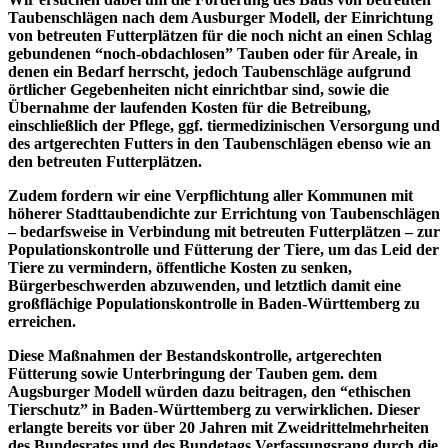
Taubenschlägen nach dem Ausburger Modell, der Einrichtung
von betreuten Futterplätzen für die noch nicht an einen Schlag
gebundenen “noch-obdachlosen” Tauben oder für Areale, in
denen ein Bedarf herrscht, jedoch Taubenschläge aufgrund
örtlicher Gegebenheiten nicht einrichtbar sind, sowie die
Übernahme der laufenden Kosten für die Betreibung,
einschließlich der Pflege, ggf. tiermedizinischen Versorgung und
des artgerechten Futters in den Taubenschlägen ebenso wie an
den betreuten Futterplätzen.
Zudem fordern wir eine Verpflichtung aller Kommunen mit
höherer Stadttaubendichte zur Errichtung von Taubenschlägen
– bedarfsweise in Verbindung mit betreuten Futterplätzen – zur
Populationskontrolle und Fütterung der Tiere, um das Leid der
Tiere zu vermindern, öffentliche Kosten zu senken,
Bürgerbeschwerden abzuwenden, und letztlich damit eine
großflächige Populationskontrolle in Baden-Württemberg zu
erreichen.
Diese Maßnahmen der Bestandskontrolle, artgerechten
Fütterung sowie Unterbringung der Tauben gem. dem
Augsburger Modell würden dazu beitragen, den “ethischen
Tierschutz” in Baden-Württemberg zu verwirklichen. Dieser
erlangte bereits vor über 20 Jahren mit Zweidrittelmehrheiten
des Bundesrates und des Bundetags Verfassungsrang durch die