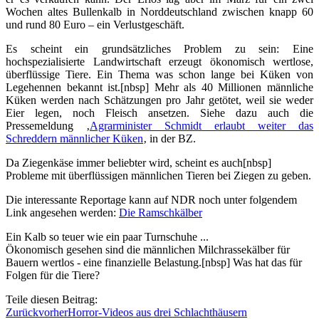
Wochen altes Bullenkalb in Norddeutschland zwischen knapp 60
und rund 80 Euro – ein Verlustgeschäft.
Es scheint ein grundsätzliches Problem zu sein: Eine
hochspezialisierte Landwirtschaft erzeugt ökonomisch wertlose,
überflüssige Tiere. Ein Thema was schon lange bei Küken von
Legehennen bekannt ist.[nbsp] Mehr als 40 Millionen männliche
Küken werden nach Schätzungen pro Jahr getötet, weil sie weder
Eier legen, noch Fleisch ansetzen. Siehe dazu auch die
Pressemeldung ‚
Agrarminister Schmidt erlaubt weiter das
Schreddern männlicher Küken
‚ in der BZ.
Da Ziegenkäse immer beliebter wird, scheint es auch[nbsp]
Probleme mit überflüssigen männlichen Tieren bei Ziegen zu geben.
Die interessante Reportage kann auf NDR noch unter folgendem
Link angesehen werden:
Die Ramschkälber
Ein Kalb so teuer wie ein paar Turnschuhe ...
Ökonomisch gesehen sind die männlichen Milchrassekälber für
Bauern wertlos - eine finanzielle Belastung.[nbsp] Was hat das für
Folgen für die Tiere?
Teile diesen Beitrag:
Zurück
vorher
Horror-Videos aus drei Schlachthäusern