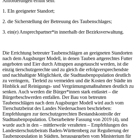
Anforderungen erfüllt sein:
1. EIn geeigneter Standort;
2. die Sicherstellung der Betreuung des Taubenschlages;
3. ein(e) Ansprechpartner*in innerhalb der Bezirksverwaltung.
Die Errichtung betreuter Taubenschlägen an geeigneten Standorten
nach dem Augsburger Modell, in denen Tauben artgerechtes Futter
angeboten und Eier durch Attrappen ausgetauscht werden, ist die
einzig tierschutzgerechte und zu gleich die erfolgversprechendste
und nachhaltigste Möglichkeit, die Stadttaubenpopulation deutlich
zu verringern, Tierleid zu vermeiden und die Kosten der Städte im
Hinblick auf Reinigungs- und Vergrämungsmaßnahmen deutlich zu
senken. Auch werden die Bürger*innen stark entlastet – die
Bürgerbeschwerden entfallen. Der Bau von betreuten
Taubenschlägen nach dem Augsburger Modell wird auch vom
Tierschutzbeirat des Landes Niedersachsen beschrieben:
Empfehlungen zur tierschutzgerechten Bestandskontrolle der
Stadttaubenpopulation. Überarbeitete Fassung von 2019 (4), und
wurde auch in den – mittlerweile veralteten – Empfehlungen des
Landestierschutzbeirats Baden-Württemberg zur Regulierung der
Taubenpopulation in Städten, herausgegeben vom Ministerium für