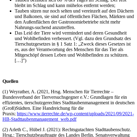
bleibt im Schlag und kann mühelos entfernt werden;
Tauben sitzen nur noch selten und vereinzelt auf den Dächern
und Balkonen, sie sind auf öffentlichen Flächen, Märkten und
den Außenflächen der Gastronomiebetriebe nicht mehr
Nahrungs-suchend anzutreffen.
Das Leid der Tiere wird vermindert und deren Gesundheit
und Wohlbefinden verbessert. (Vgl. dazu den Grundsatz des
Tierschutzgesetzes in § 1 Satz 1: „Zweck dieses Gesetzes ist
es, aus der Verantwortung des Menschen für das Tier als
Mitgeschöpf dessen Leben und Wohlbefinden zu schützen.
[…]”)
Quellen
(1) Weyrather, A. (2021, Hrsg. Menschen für Tierrechte –
Bundesverband der Tierversuchsgegner e.V.: Grundlagen für ein
effizientes, tierschutzgerechtes Stadttaubenmanagement in deutschen
(Groß)Städten. Eine Handreichung für die
Praxis;
https://www.tierrechte.de/wp-content/uploads/2021/09/2021-
HB-Stadttaubenmanagement_web.pdf
(2) Arleth C., Hübel J. (2021): Rechtsgutachten Stadttaubenschutz.
Hrsg.: Tierschutzbeauftragte des Landes Berlin. Senatsverwaltung