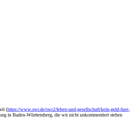
il (
https://www.swr.de/swr2/leben-und-gesellschaft/kein-geld-fuer-
altung in Baden-Württemberg, die wir nicht unkommentiert stehen