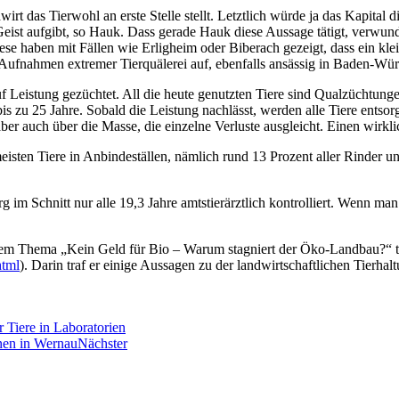
rt das Tierwohl an erste Stelle stellt. Letztlich würde ja das Kapital
Geist aufgibt, so Hauk. Dass gerade Hauk diese Aussage tätigt, verwun
se haben mit Fällen wie Erligheim oder Biberach gezeigt, dass ein klei
Aufnahmen extremer Tierquälerei auf, ebenfalls ansässig in Baden-Wür
f Leistung gezüchtet. All die heute genutzten Tiere sind Qualzüchtunge
is zu 25 Jahre. Sobald die Leistung nachlässt, werden alle Tiere entso
er auch über die Masse, die einzelne Verluste ausgleicht. Einen wirklic
ten Tiere in Anbindeställen, nämlich rund 13 Prozent aller Rinder un
m Schnitt nur alle 19,3 Jahre amtstierärztlich kontrolliert. Wenn man 
em Thema „Kein Geld für Bio – Warum stagniert der Öko-Landbau?“ te
html
). Darin traf er einige Aussagen zu der landwirtschaftlichen Tierh
 Tiere in Laboratorien
nen in Wernau
Nächster