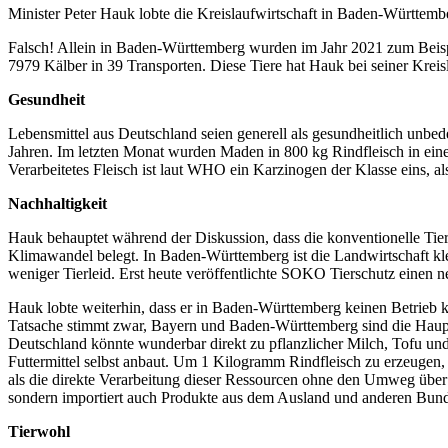
Minister Peter Hauk lobte die Kreislaufwirtschaft in Baden-Württemb
Falsch! Allein in Baden-Württemberg wurden im Jahr 2021 zum Beispi
7979 Kälber in 39 Transporten. Diese Tiere hat Hauk bei seiner Kreis
Gesundheit
Lebensmittel aus Deutschland seien generell als gesundheitlich unbed
Jahren. Im letzten Monat wurden Maden in 800 kg Rindfleisch in einer
Verarbeitetes Fleisch ist laut WHO ein Karzinogen der Klasse eins, 
Nachhaltigkeit
Hauk behauptet während der Diskussion, dass die konventionelle Tierha
Klimawandel belegt. In Baden-Württemberg ist die Landwirtschaft kle
weniger Tierleid. Erst heute veröffentlichte SOKO Tierschutz einen
Hauk lobte weiterhin, dass er in Baden-Württemberg keinen Betrieb 
Tatsache stimmt zwar, Bayern und Baden-Württemberg sind die Haupt
Deutschland könnte wunderbar direkt zu pflanzlicher Milch, Tofu und 
Futtermittel selbst anbaut. Um 1 Kilogramm Rindfleisch zu erzeugen, 
als die direkte Verarbeitung dieser Ressourcen ohne den Umweg über
sondern importiert auch Produkte aus dem Ausland und anderen Bund
Tierwohl