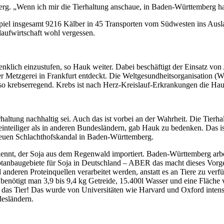
erg. „Wenn ich mir die Tierhaltung anschaue, in Baden-Württemberg ha
el insgesamt 9216 Kälber in 45 Transporten vom Südwesten ins Auslan
laufwirtschaft wohl vergessen.
enklich einzustufen, so Hauk weiter. Dabei beschäftigt der Einsatz von 
 Metzgerei in Frankfurt entdeckt. Die Weltgesundheitsorganisation (WH
also krebserregend. Krebs ist nach Herz-Kreislauf-Erkrankungen die Ha
ltung nachhaltig sei. Auch das ist vorbei an der Wahrheit. Die Tierhal
inteiliger als in anderen Bundesländern, gab Hauk zu bedenken. Das is
 neuen Schlachthofskandal in Baden-Württemberg.
kennt, der Soja aus dem Regenwald importiert. Baden-Württemberg arb
anbaugebiete für Soja in Deutschland – ABER das macht dieses Vorgeh
anderen Proteinquellen verarbeitet werden, anstatt es an Tiere zu verf
benötigt man 3,9 bis 9,4 kg Getreide, 15.400l Wasser und eine Fläche 
 das Tier! Das wurde von Universitäten wie Harvard und Oxford intens
esländern.