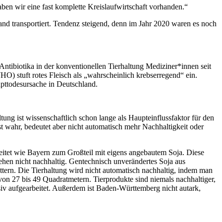
ben wir eine fast komplette Kreislaufwirtschaft vorhanden.“
d transportiert. Tendenz steigend, denn im Jahr 2020 waren es noch
Antibiotika in der konventionellen Tierhaltung Mediziner*innen seit
O) stuft rotes Fleisch als „wahrscheinlich krebserregend“ ein.
upttodesursache in Deutschland.
tung ist wissenschaftlich schon lange als Haupteinflussfaktor für den
t wahr, bedeutet aber nicht automatisch mehr Nachhaltigkeit oder
eitet wie Bayern zum Großteil mit eigens angebautem Soja. Diese
en nicht nachhaltig. Gentechnisch unverändertes Soja aus
üttern. Die Tierhaltung wird nicht automatisch nachhaltig, indem man
von 27 bis 49 Quadratmetern. Tierprodukte sind niemals nachhaltiger,
iv aufgearbeitet. Außerdem ist Baden-Württemberg nicht autark,