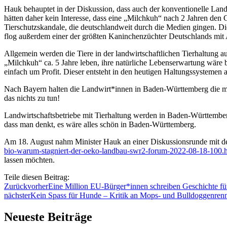
Hauk behauptet in der Diskussion, dass auch der konventionelle Landwi
hätten daher kein Interesse, dass eine „Milchkuh“ nach 2 Jahren den 
Tierschutzskandale, die deutschlandweit durch die Medien gingen. Die
flog außerdem einer der größten Kaninchenzüchter Deutschlands mit 
Allgemein werden die Tiere in der landwirtschaftlichen Tierhaltung au
„Milchkuh“ ca. 5 Jahre leben, ihre natürliche Lebenserwartung wäre b
einfach um Profit. Dieser entsteht in den heutigen Haltungssystemen ab
Nach Bayern halten die Landwirt*innen in Baden-Württemberg die meis
das nichts zu tun!
Landwirtschaftsbetriebe mit Tierhaltung werden in Baden-Württemberg i
dass man denkt, es wäre alles schön in Baden-Württemberg.
Am 18. August nahm Minister Hauk an einer Diskussionsrunde mit d
bio-warum-stagniert-der-oeko-landbau-swr2-forum-2022-08-18-100.
lassen möchten.
Teile diesen Beitrag:
Zurück
vorher
Eine Million EU-Bürger*innen schreiben Geschichte für
nächster
Kein Spass für Hunde – Kritik an Mops- und Bulldoggenren
Neueste Beiträge