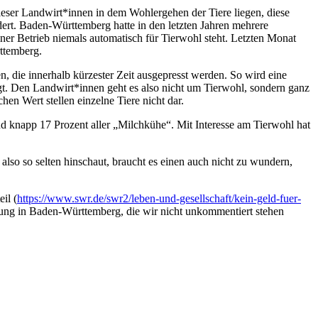
 dieser Landwirt*innen in dem Wohlergehen der Tiere liegen, diese
dert. Baden-Württemberg hatte in den letzten Jahren mehrere
ner Betrieb niemals automatisch für Tierwohl steht. Letzten Monat
ttemberg.
n, die innerhalb kürzester Zeit ausgepresst werden. So wird eine
rgt. Den Landwirt*innen geht es also nicht um Tierwohl, sondern ganz
hen Wert stellen einzelne Tiere nicht dar.
d knapp 17 Prozent aller „Milchkühe“. Mit Interesse am Tierwohl hat
also so selten hinschaut, braucht es einen auch nicht zu wundern,
il (
https://www.swr.de/swr2/leben-und-gesellschaft/kein-geld-fuer-
altung in Baden-Württemberg, die wir nicht unkommentiert stehen