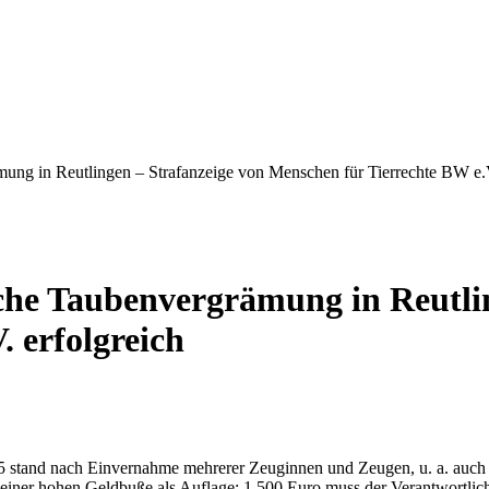
ung in Reutlingen – Strafanzeige von Menschen für Tierrechte BW e.V
che Taubenvergrämung in Reutlin
 erfolgreich
stand nach Einvernahme mehrerer Zeuginnen und Zeugen, u. a. auch v
einer hohen Geldbuße als Auflage: 1.500 Euro muss der Verantwortlic