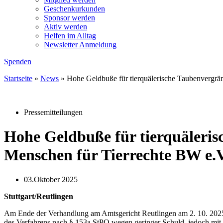
Geschenkurkunden
Sponsor werden
Aktiv werden
Helfen im Alltag
Newsletter Anmeldung
Spenden
Startseite
»
News
»
Hohe Geldbuße für tierquälerische Taubenvergräm
Pressemitteilungen
Hohe Geldbuße für tierquäleris
Menschen für Tierrechte BW e.V.
03.Oktober 2025
Stuttgart/Reutlingen
Am Ende der Verhandlung am Amtsgericht Reutlingen am 2. 10. 2025 
des Verfahrens nach § 153a StPO wegen geringer Schuld, jedoch mit 