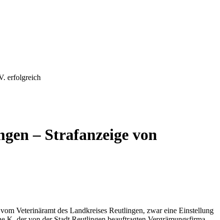
. erfolgreich
gen – Strafanzeige von
om Veterinäramt des Landkreises Reutlingen, zwar eine Einstellung
he K. der von der Stadt Reutlingen beauftragten Vergrämungsfirma