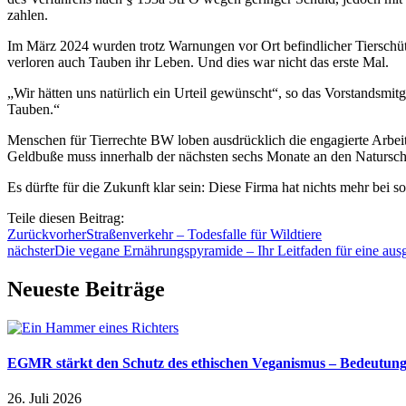
zahlen.
Im März 2024 wurden trotz Warnungen vor Ort befindlicher Tierschüt
verloren auch Tauben ihr Leben. Und dies war nicht das erste Mal.
„Wir hätten uns natürlich ein Urteil gewünscht“, so das Vorstandsmi
Tauben.“
Menschen für Tierrechte BW loben ausdrücklich die engagierte Arbeit
Geldbuße muss innerhalb der nächsten sechs Monate an den Natursch
Es dürfte für die Zukunft klar sein: Diese Firma hat nichts mehr bei s
Teile diesen Beitrag:
Zurück
vorher
Straßenverkehr – Todesfalle für Wildtiere
nächster
Die vegane Ernährungspyramide – Ihr Leitfaden für eine a
Neueste Beiträge
EGMR stärkt den Schutz des ethischen Veganismus – Bedeutung a
26. Juli 2026