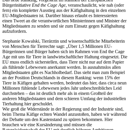
Bürgerinitiative
End the Cage Age
, veranschaulicht, wie nah (oder
fern) ein kompletter Ausstieg aus der Käfighaltung in den einzelnen
EU-Mitgliedstaaten ist. Darüber hinaus erlaubt es Interessierten
einen Tweet an die verantwortlichen Ministerinnen und Minister der
Mitgliedstaaten zu senden und sie zum Einsatz gegen Käfighaltung
aufzufordern.
Stephanie Kowalski, Tierärztin und wissenschaftliche Mitarbeiterin
von Menschen für Tierrechte sagt: „Über 1,5 Millionen EU-
Bürgerinnen und Bürger haben sich im Rahmen von End the Cage
Age mit uns für Tiere in landwirtschaftlicher Haltung eingesetzt. Die
EU muss endlich sicherstellen, dass Tiere nicht nur auf dem Papier
als fühlende Lebewesen anerkannt werden. In ausnahmslos allen
Mitgliedstaaten gibt es Nachholbedarf. Das sieht man zum Beispiel
an der Position Deutschlands in diesem Ranking: wenn 15% der
Tiere in Käfigen gehalten werden, bedeutet das hier, dass circa neun
Millionen fühlende Lebewesen jedes Jahr unbeschreibliches Leid
durchstehen – das ist deutlich mehr als in einem Großteil der
anderen Mitgliedstaaten und dem schieren Umfang der industriellen
Tierhaltung hier geschuldet.
Wie groß die Widerstände in der Regierung und der Industrie sind,
beim Thema Käfige echten Wandel anzustoßen, haben wir während
der Debatte um den Kastenstand zu spüren bekommen. Hier
brauchen wir eine Kursänderung und müssen die
Ratspräsidentschaft der EU mit deutlich höheren Ambitionen