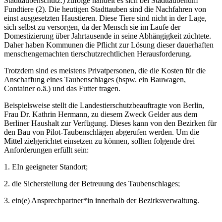
Stadttaubenschutz.) zufolge handelt es sich bei Stadttaubenum
Fundtiere (2). Die heutigen Stadttauben sind die Nachfahren von
einst ausgesetzten Haustieren. Diese Tiere sind nicht in der Lage,
sich selbst zu versorgen, da der Mensch sie im Laufe der
Domestizierung über Jahrtausende in seine Abhängigkeit züchtete.
Daher haben Kommunen die Pflicht zur Lösung dieser dauerhaften
menschengemachten tierschutzrechtlichen Herausforderung.
Trotzdem sind es meistens Privatpersonen, die die Kosten für die
Anschaffung eines Taubenschlages (bspw. ein Bauwagen,
Container o.ä.) und das Futter tragen.
Beispielsweise stellt die Landestierschutzbeauftragte von Berlin,
Frau Dr. Kathrin Hermann, zu diesem Zweck Gelder aus dem
Berliner Haushalt zur Verfügung. Dieses kann von den Bezirken für
den Bau von Pilot-Taubenschlägen abgerufen werden. Um die
Mittel zielgerichtet einsetzen zu können, sollten folgende drei
Anforderungen erfüllt sein:
1. EIn geeigneter Standort;
2. die Sicherstellung der Betreuung des Taubenschlages;
3. ein(e) Ansprechpartner*in innerhalb der Bezirksverwaltung.