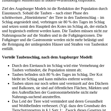
zuständigen Ministerium in Baden-Württemberg empfohlen.
Ziel des Augsburger Models ist die Reduktion der Population durch
Eiaustausch. Sobald die Tauben – nach einer Phase des
schrittweisen „Hineinlotsens“ der Tiere in den Taubenschlag – im
Schlag angesiedelt sind, verbringen sie 80 % des Tages im Schlag
und setzen somit den Hauptteil des Kotes im Schlag ab, der einfach
und hygienisch entfernt werden kann. Die Tauben müssen nicht zur
Nahrungssuche auf die Straßen und in die Fußgängerzonen. Die
Fußgänger und die Gastronomie werden nicht mehr belästigt und
die Reinigung der umliegenden Häuser und Straßen von Taubenkot
entfällt.
Vorteile Taubenschlag, nach dem Augsburger Modell:
Durch den Eiertausch im Schlag wird eine Vermehrung der
Tauben verhindert, die Population nimmt ab;
Tauben befinden sich 80 % des Tages im Schlag. Der Kot
bleibt im Schlag und kann mühelos entfernt werden;
Tauben sitzen nur noch selten und vereinzelt auf den Dächern
und Balkonen, sie sind auf öffentlichen Flächen, Märkten und
den Außenflächen der Gastronomiebetriebe nicht mehr
Nahrungs-suchend anzutreffen.
Das Leid der Tiere wird vermindert und deren Gesundheit
und Wohlbefinden verbessert. (Vgl. dazu den Grundsatz des
Tierschutzgesetzes in § 1 Satz 1: „Zweck dieses Gesetzes ist