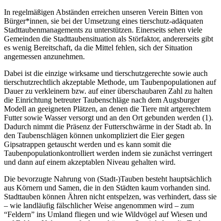
In regelmäßigen Abständen erreichen unseren Verein Bitten von
Bürger*innen, sie bei der Umsetzung eines tierschutz-adäquaten
Stadttaubenmanagements zu unterstützen. Einerseits sehen viele
Gemeinden die Stadttaubensituation als Störfaktor, andererseits gibt
es wenig Bereitschaft, da die Mittel fehlen, sich der Situation
angemessen anzunehmen.
Dabei ist die einzige wirksame und tierschutzgerechte sowie auch
tierschutzrechtlich akzeptable Methode, um Taubenpopulationen auf
Dauer zu verkleinern bzw. auf einer überschaubaren Zahl zu halten
die Einrichtung betreuter Taubenschläge nach dem Augsburger
Modell an geeigneten Plätzen, an denen die Tiere mit artgerechtem
Futter sowie Wasser versorgt und an den Ort gebunden werden (1).
Dadurch nimmt die Präsenz der Futterschwärme in der Stadt ab. In
den Taubenschlägen können unkompliziert die Eier gegen
Gipsatrappen getauscht werden und es kann somit die
Taubenpopulationkontrolliert werden indem sie zunächst verringert
und dann auf einem akzeptablen Niveau gehalten wird.
Die bevorzugte Nahrung von (Stadt-)Tauben besteht hauptsächlich
aus Körnern und Samen, die in den Städten kaum vorhanden sind.
Stadttauben können Ähren nicht entspelzen, was verhindert, dass sie
– wie landläufig fälschlicher Weise angenommen wird – zum
“Feldern” ins Umland fliegen und wie Wildvögel auf Wiesen und