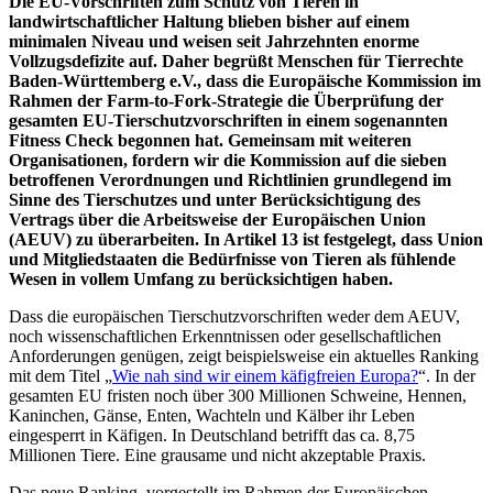
Die EU-Vorschriften zum Schutz von Tieren in
landwirtschaftlicher Haltung blieben bisher auf einem
minimalen Niveau und weisen seit Jahrzehnten enorme
Vollzugsdefizite auf. Daher begrüßt Menschen für Tierrechte
Baden-Württemberg e.V., dass die Europäische Kommission im
Rahmen der Farm-to-Fork-Strategie die Überprüfung der
gesamten EU-Tierschutzvorschriften in einem sogenannten
Fitness Check begonnen hat. Gemeinsam mit weiteren
Organisationen, fordern wir die Kommission auf die sieben
betroffenen Verordnungen und Richtlinien grundlegend im
Sinne des Tierschutzes und unter Berücksichtigung des
Vertrags über die Arbeitsweise der Europäischen Union
(AEUV) zu überarbeiten. In Artikel 13 ist festgelegt, dass Union
und Mitgliedstaaten die Bedürfnisse von Tieren als fühlende
Wesen in vollem Umfang zu berücksichtigen haben.
Dass die europäischen Tierschutzvorschriften weder dem AEUV,
noch wissenschaftlichen Erkenntnissen oder gesellschaftlichen
Anforderungen genügen, zeigt beispielsweise ein aktuelles Ranking
mit dem Titel „
Wie nah sind wir einem käfigfreien Europa?
“. In der
gesamten EU fristen noch über 300 Millionen Schweine, Hennen,
Kaninchen, Gänse, Enten, Wachteln und Kälber ihr Leben
eingesperrt in Käfigen. In Deutschland betrifft das ca. 8,75
Millionen Tiere. Eine grausame und nicht akzeptable Praxis.
Das neue Ranking, vorgestellt im Rahmen der Europäischen