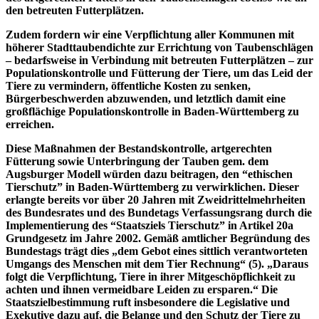
den betreuten Futterplätzen.
Zudem fordern wir eine Verpflichtung aller Kommunen mit
höherer Stadttaubendichte zur Errichtung von Taubenschlägen
– bedarfsweise in Verbindung mit betreuten Futterplätzen – zur
Populationskontrolle und Fütterung der Tiere, um das Leid der
Tiere zu vermindern, öffentliche Kosten zu senken,
Bürgerbeschwerden abzuwenden, und letztlich damit eine
großflächige Populationskontrolle in Baden-Württemberg zu
erreichen.
Diese Maßnahmen der Bestandskontrolle, artgerechten
Fütterung sowie Unterbringung der Tauben gem. dem
Augsburger Modell würden dazu beitragen, den “ethischen
Tierschutz” in Baden-Württemberg zu verwirklichen. Dieser
erlangte bereits vor über 20 Jahren mit Zweidrittelmehrheiten
des Bundesrates und des Bundetags Verfassungsrang durch die
Implementierung des “Staatsziels Tierschutz” in Artikel 20a
Grundgesetz im Jahre 2002. Gemäß amtlicher Begründung des
Bundestags trägt dies „dem Gebot eines sittlich verantworteten
Umgangs des Menschen mit dem Tier Rechnung“ (5). „Daraus
folgt die Verpflichtung, Tiere in ihrer Mitgeschöpflichkeit zu
achten und ihnen vermeidbare Leiden zu ersparen.“ Die
Staatszielbestimmung ruft insbesondere die Legislative und
Exekutive dazu auf, die Belange und den Schutz der Tiere zu