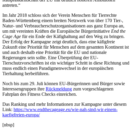
antreten.“
Im Jahr 2018 schloss sich der Verein Menschen für Tierrechte
Baden-Württemberg einem breiten Netzwerk von über 170 Tier-,
Natur- und Verbraucherschutzorganisationen aus ganz Europa an,
um mit vereinten Kräften die Europäische Bürgerinitiative
End the
Cage Age
für ein Ende der Käfighaltung auf den Weg zu bringen.
Der Erfolg der Kampagne zeigt deutlich, dass eine käfigfreie
Zukunft eine Priorität für Menschen auf dem gesamten Kontinent ist
und auch deshalb eine Priorität für die EU und nationale
Regierungen sein sollte. Eine Überprüfung der EU-
Tierschutzvorschriften ist ein wichtiger Schritt in diese Richtung und
muss endlich einen Paradigmenwechsel in der europäischen
Tierhaltung herbeiführen.
Noch bis zum 29. Juli können EU-Bürgerinnen und Bürger sowie
Interessengruppen ihre
Rückmeldung
zum vorgeschlagenen
Fahrplan des Fitness Checks einreichen.
Das Ranking und mehr Informationen zur Kampagne unter diesem
Link:
https://www.endthecageage.eu/wie-nah-sind-wir-einem-
kaefigfreien-europa/
[nbsp]