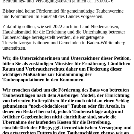
Betreuungs- und Versorgungskosten jährlich ca. 15.000,- €
Bisher sind keine Fördermittel für gemeinnützige Taubenvereine
und Kommunen im Haushalt des Landes vorgesehen.
Zukünftig sollten, wie seit 2022 auch im Land Niedersachsen,
Haushaltsmittel für die Errichtung und die Unterhaltung betreuter
Taubenschläge bereitgestellt werden, die eingetragene
Tierschutzorganisationen und Gemeinden in Baden-Württemberg
unterstützen.
Wir, die Unterzeichnerinnen und Unterzeichner dieser Petition,
bitten Sie als zuständigen Minsister für Ernährung, Ländlichen
Raum und Verbraucherschutz daher um Förderung dieser
wichtigen Maßnahme zur Eindämmung der
Taubenpopulationen in den Kommunen.
Wir ersuchen dabei um die Förderung des Baus von betreuten
Taubenschlägen nach dem Ausburger Modell, der Einrichtung
von betreuten Futterplätzen für die noch nicht an einen Schlag
gebundenen “noch-obdachlosen” Tauben oder für Areale, in
denen ein Bedarf herrscht, jedoch Taubenschläge aufgrund
örtlicher Gegebenheiten nicht einrichtbar sind, sowie die
Übernahme der laufenden Kosten für die Betreibung,
einschließlich der Pflege, ggf. tiermedizinischen Versorgung und
des artgerechten Futters in den Taubenschlägen ebenso wie an