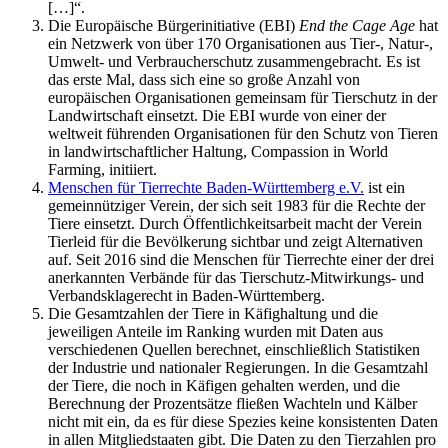
[…]“.
Die Europäische Bürgerinitiative (EBI)
End the Cage Age
hat
ein Netzwerk von über 170 Organisationen aus Tier-, Natur-,
Umwelt- und Verbraucherschutz zusammengebracht. Es ist
das erste Mal, dass sich eine so große Anzahl von
europäischen Organisationen gemeinsam für Tierschutz in der
Landwirtschaft einsetzt. Die EBI wurde von einer der
weltweit führenden Organisationen für den Schutz von Tieren
in landwirtschaftlicher Haltung, Compassion in World
Farming, initiiert.
Menschen für Tierrechte Baden-Württemberg e.V.
ist ein
gemeinnütziger Verein, der sich seit 1983 für die Rechte der
Tiere einsetzt. Durch Öffentlichkeitsarbeit macht der Verein
Tierleid für die Bevölkerung sichtbar und zeigt Alternativen
auf. Seit 2016 sind die Menschen für Tierrechte einer der drei
anerkannten Verbände für das Tierschutz-Mitwirkungs- und
Verbandsklagerecht in Baden-Württemberg.
Die Gesamtzahlen der Tiere in Käfighaltung und die
jeweiligen Anteile im Ranking wurden mit Daten aus
verschiedenen Quellen berechnet, einschließlich Statistiken
der Industrie und nationaler Regierungen. In die Gesamtzahl
der Tiere, die noch in Käfigen gehalten werden, und die
Berechnung der Prozentsätze fließen Wachteln und Kälber
nicht mit ein, da es für diese Spezies keine konsistenten Daten
in allen Mitgliedstaaten gibt. Die Daten zu den Tierzahlen pro