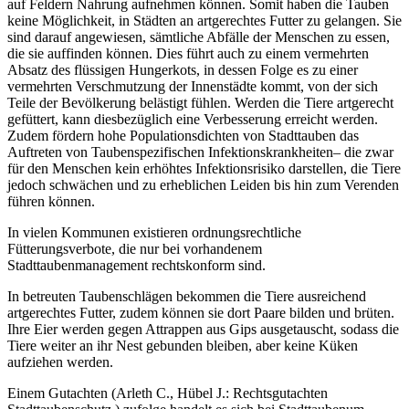
auf Feldern Nahrung aufnehmen können. Somit haben die Tauben
keine Möglichkeit, in Städten an artgerechtes Futter zu gelangen. Sie
sind darauf angewiesen, sämtliche Abfälle der Menschen zu essen,
die sie auffinden können. Dies führt auch zu einem vermehrten
Absatz des flüssigen Hungerkots, in dessen Folge es zu einer
vermehrten Verschmutzung der Innenstädte kommt, von der sich
Teile der Bevölkerung belästigt fühlen. Werden die Tiere artgerecht
gefüttert, kann diesbezüglich eine Verbesserung erreicht werden.
Zudem fördern hohe Populationsdichten von Stadttauben das
Auftreten von Taubenspezifischen Infektionskrankheiten– die zwar
für den Menschen kein erhöhtes Infektionsrisiko darstellen, die Tiere
jedoch schwächen und zu erheblichen Leiden bis hin zum Verenden
führen können.
In vielen Kommunen existieren ordnungsrechtliche
Fütterungsverbote, die nur bei vorhandenem
Stadttaubenmanagement rechtskonform sind.
In betreuten Taubenschlägen bekommen die Tiere ausreichend
artgerechtes Futter, zudem können sie dort Paare bilden und brüten.
Ihre Eier werden gegen Attrappen aus Gips ausgetauscht, sodass die
Tiere weiter an ihr Nest gebunden bleiben, aber keine Küken
aufziehen werden.
Einem Gutachten (Arleth C., Hübel J.: Rechtsgutachten