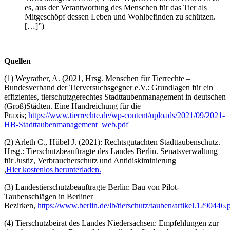
es, aus der Verantwortung des Menschen für das Tier als
Mitgeschöpf dessen Leben und Wohlbefinden zu schützen.
[…]”)
Quellen
(1) Weyrather, A. (2021, Hrsg. Menschen für Tierrechte –
Bundesverband der Tierversuchsgegner e.V.: Grundlagen für ein
effizientes, tierschutzgerechtes Stadttaubenmanagement in deutschen
(Groß)Städten. Eine Handreichung für die
Praxis;
https://www.tierrechte.de/wp-content/uploads/2021/09/2021-
HB-Stadttaubenmanagement_web.pdf
(2) Arleth C., Hübel J. (2021): Rechtsgutachten Stadttaubenschutz.
Hrsg.: Tierschutzbeauftragte des Landes Berlin. Senatsverwaltung
für Justiz, Verbraucherschutz und Antidiskiminierung
,
Hier kostenlos herunterladen.
(3) Landestierschutzbeauftragte Berlin: Bau von Pilot-
Taubenschlägen in Berliner
Bezirken,
https://www.berlin.de/lb/tierschutz/tauben/artikel.1290446.
(4) Tierschutzbeirat des Landes Niedersachsen: Empfehlungen zur