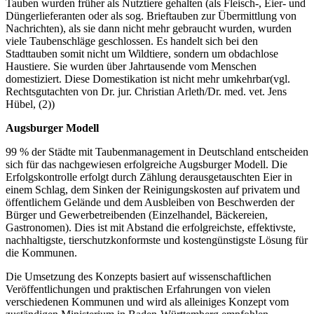
Tauben wurden früher als Nutztiere gehalten (als Fleisch-, Eier- und
Düngerlieferanten oder als sog. Brieftauben zur Übermittlung von
Nachrichten), als sie dann nicht mehr gebraucht wurden, wurden
viele Taubenschläge geschlossen. Es handelt sich bei den
Stadttauben somit nicht um Wildtiere, sondern um obdachlose
Haustiere. Sie wurden über Jahrtausende vom Menschen
domestiziert. Diese Domestikation ist nicht mehr umkehrbar(vgl.
Rechtsgutachten von Dr. jur. Christian Arleth/Dr. med. vet. Jens
Hübel, (2))
Augsburger Modell
99 % der Städte mit Taubenmanagement in Deutschland entscheiden
sich für das nachgewiesen erfolgreiche Augsburger Modell. Die
Erfolgskontrolle erfolgt durch Zählung derausgetauschten Eier in
einem Schlag, dem Sinken der Reinigungskosten auf privatem und
öffentlichem Gelände und dem Ausbleiben von Beschwerden der
Bürger und Gewerbetreibenden (Einzelhandel, Bäckereien,
Gastronomen). Dies ist mit Abstand die erfolgreichste, effektivste,
nachhaltigste, tierschutzkonformste und kostengünstigste Lösung für
die Kommunen.
Die Umsetzung des Konzepts basiert auf wissenschaftlichen
Veröffentlichungen und praktischen Erfahrungen von vielen
verschiedenen Kommunen und wird als alleiniges Konzept vom