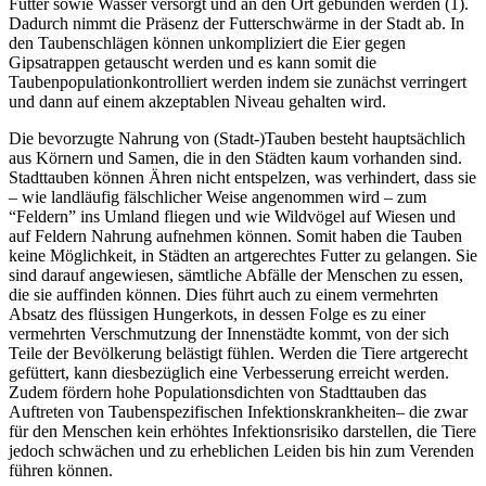
Futter sowie Wasser versorgt und an den Ort gebunden werden (1).
Dadurch nimmt die Präsenz der Futterschwärme in der Stadt ab. In
den Taubenschlägen können unkompliziert die Eier gegen
Gipsatrappen getauscht werden und es kann somit die
Taubenpopulationkontrolliert werden indem sie zunächst verringert
und dann auf einem akzeptablen Niveau gehalten wird.
Die bevorzugte Nahrung von (Stadt-)Tauben besteht hauptsächlich
aus Körnern und Samen, die in den Städten kaum vorhanden sind.
Stadttauben können Ähren nicht entspelzen, was verhindert, dass sie
– wie landläufig fälschlicher Weise angenommen wird – zum
“Feldern” ins Umland fliegen und wie Wildvögel auf Wiesen und
auf Feldern Nahrung aufnehmen können. Somit haben die Tauben
keine Möglichkeit, in Städten an artgerechtes Futter zu gelangen. Sie
sind darauf angewiesen, sämtliche Abfälle der Menschen zu essen,
die sie auffinden können. Dies führt auch zu einem vermehrten
Absatz des flüssigen Hungerkots, in dessen Folge es zu einer
vermehrten Verschmutzung der Innenstädte kommt, von der sich
Teile der Bevölkerung belästigt fühlen. Werden die Tiere artgerecht
gefüttert, kann diesbezüglich eine Verbesserung erreicht werden.
Zudem fördern hohe Populationsdichten von Stadttauben das
Auftreten von Taubenspezifischen Infektionskrankheiten– die zwar
für den Menschen kein erhöhtes Infektionsrisiko darstellen, die Tiere
jedoch schwächen und zu erheblichen Leiden bis hin zum Verenden
führen können.