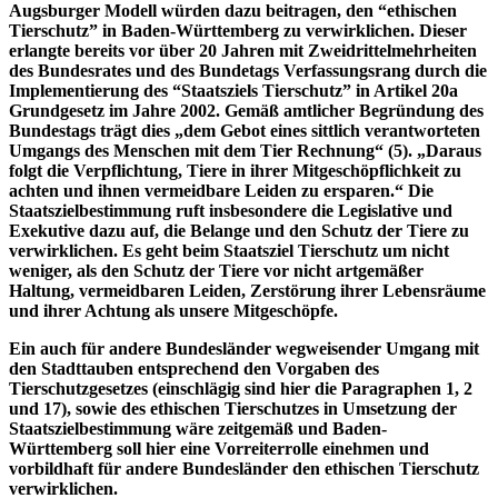
Augsburger Modell würden dazu beitragen, den “ethischen
Tierschutz” in Baden-Württemberg zu verwirklichen. Dieser
erlangte bereits vor über 20 Jahren mit Zweidrittelmehrheiten
des Bundesrates und des Bundetags Verfassungsrang durch die
Implementierung des “Staatsziels Tierschutz” in Artikel 20a
Grundgesetz im Jahre 2002. Gemäß amtlicher Begründung des
Bundestags trägt dies „dem Gebot eines sittlich verantworteten
Umgangs des Menschen mit dem Tier Rechnung“ (5). „Daraus
folgt die Verpflichtung, Tiere in ihrer Mitgeschöpflichkeit zu
achten und ihnen vermeidbare Leiden zu ersparen.“ Die
Staatszielbestimmung ruft insbesondere die Legislative und
Exekutive dazu auf, die Belange und den Schutz der Tiere zu
verwirklichen. Es geht beim Staatsziel Tierschutz um nicht
weniger, als den Schutz der Tiere vor nicht artgemäßer
Haltung, vermeidbaren Leiden, Zerstörung ihrer Lebensräume
und ihrer Achtung als unsere Mitgeschöpfe.
Ein auch für andere Bundesländer wegweisender Umgang mit
den Stadttauben entsprechend den Vorgaben des
Tierschutzgesetzes (einschlägig sind hier die Paragraphen 1, 2
und 17), sowie des ethischen Tierschutzes in Umsetzung der
Staatszielbestimmung wäre zeitgemäß und Baden-
Württemberg soll hier eine Vorreiterrolle einehmen und
vorbildhaft für andere Bundesländer den ethischen Tierschutz
verwirklichen.