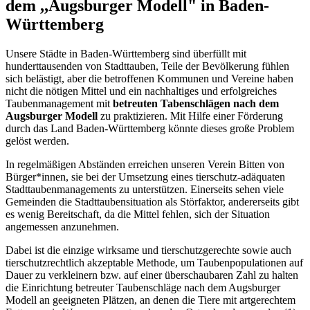
dem ,,Augsburger Modell" in Baden-
Württemberg
Unsere Städte in Baden-Württemberg sind überfüllt mit
hunderttausenden von Stadttauben, Teile der Bevölkerung fühlen
sich belästigt, aber die betroffenen Kommunen und Vereine haben
nicht die nötigen Mittel und ein nachhaltiges und erfolgreiches
Taubenmanagement mit
betreuten Tabenschlägen nach dem
Augsburger Modell
zu praktizieren. Mit Hilfe einer Förderung
durch das Land Baden-Württemberg könnte dieses große Problem
gelöst werden.
In regelmäßigen Abständen erreichen unseren Verein Bitten von
Bürger*innen, sie bei der Umsetzung eines tierschutz-adäquaten
Stadttaubenmanagements zu unterstützen. Einerseits sehen viele
Gemeinden die Stadttaubensituation als Störfaktor, andererseits gibt
es wenig Bereitschaft, da die Mittel fehlen, sich der Situation
angemessen anzunehmen.
Dabei ist die einzige wirksame und tierschutzgerechte sowie auch
tierschutzrechtlich akzeptable Methode, um Taubenpopulationen auf
Dauer zu verkleinern bzw. auf einer überschaubaren Zahl zu halten
die Einrichtung betreuter Taubenschläge nach dem Augsburger
Modell an geeigneten Plätzen, an denen die Tiere mit artgerechtem