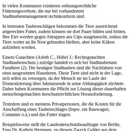
In vielen Kommunen existieren ordnungsrechtliche
Fütterungsverbote, die nur bei vorhandenem
Stadttaubenmanagement rechtskonform sind.
In betreuten Taubenschlägen bekommen die Tiere ausreichend
artgerechtes Futter, zudem können sie dort Paare bilden und brüten.
Ihre Eier werden gegen Attrappen aus Gips ausgetauscht, sodass die
Tiere weiter an ihr Nest gebunden bleiben, aber keine Küken
aufziehen werden.
Einem Gutachten (Arleth C., Hübel J.: Rechtsgutachten
Stadttaubenschutz.) zufolge handelt es sich bei Stadttaubenum
Fundtiere (2). Die heutigen Stadttauben sind die Nachfahren von
einst ausgesetzten Haustieren. Diese Tiere sind nicht in der Lage,
sich selbst zu versorgen, da der Mensch sie im Laufe der
Domestizierung über Jahrtausende in seine Abhängigkeit züchtete.
Daher haben Kommunen die Pflicht zur Lösung dieser dauerhaften
menschengemachten tierschutzrechtlichen Herausforderung.
Trotzdem sind es meistens Privatpersonen, die die Kosten für die
Anschaffung eines Taubenschlages (bspw. ein Bauwagen,
Container o.ä.) und das Futter tragen.
Beispielsweise stellt die Landestierschutzbeauftragte von Berlin,
Frau Dr. Kathrin Hermann, zu diesem Zweck Gelder aus dem