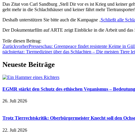
Das Zitat von Carl Sandburg ‚Stell Dir vor es ist Krieg und keiner geht
geht mehr in die Schlachthäuser und keiner fährt mehr Tiertransporter
Deshalb unterstützen Sie bitte auch die Kampagne ‚
Schließt alle Schl
Der Dokumentarfilm auf ARTE zeigt Einblicke in die Arbeit und das 
Teile diesen Beitrag:
Zurück
vorher
Presseschau: Greenpeace findet resistente Keime in Gül
nächster
taz: Tiermediziner über das Schlachten – Die meisten Tiere le
Neueste Beiträge
EGMR stärkt den Schutz des ethischen Veganismus – Bedeutung a
26. Juli 2026
Trotz Tierrechtskritik: Oberbürgermeister Knecht soll den Och
22. Juli 2026