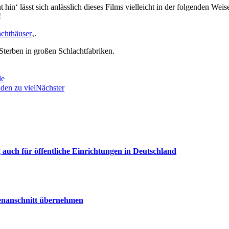
 hin‘ lässt sich anlässlich dieses Films vielleicht in der folgenden Wei
!
achthäuser
‚.
Sterben in großen Schlachtfabriken.
le
iden zu viel
Nächster
uch für öffentliche Einrichtungen in Deutschland
senanschnitt übernehmen