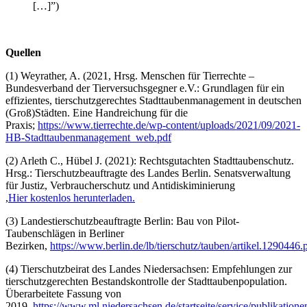
[…]”)
Quellen
(1) Weyrather, A. (2021, Hrsg. Menschen für Tierrechte –
Bundesverband der Tierversuchsgegner e.V.: Grundlagen für ein
effizientes, tierschutzgerechtes Stadttaubenmanagement in deutschen
(Groß)Städten. Eine Handreichung für die
Praxis;
https://www.tierrechte.de/wp-content/uploads/2021/09/2021-
HB-Stadttaubenmanagement_web.pdf
(2) Arleth C., Hübel J. (2021): Rechtsgutachten Stadttaubenschutz.
Hrsg.: Tierschutzbeauftragte des Landes Berlin. Senatsverwaltung
für Justiz, Verbraucherschutz und Antidiskiminierung
,
Hier kostenlos herunterladen.
(3) Landestierschutzbeauftragte Berlin: Bau von Pilot-
Taubenschlägen in Berliner
Bezirken,
https://www.berlin.de/lb/tierschutz/tauben/artikel.1290446.
(4) Tierschutzbeirat des Landes Niedersachsen: Empfehlungen zur
tierschutzgerechten Bestandskontrolle der Stadttaubenpopulation.
Überarbeitete Fassung von
2019.
https://www.ml.niedersachsen.de/startseite/service/publikation