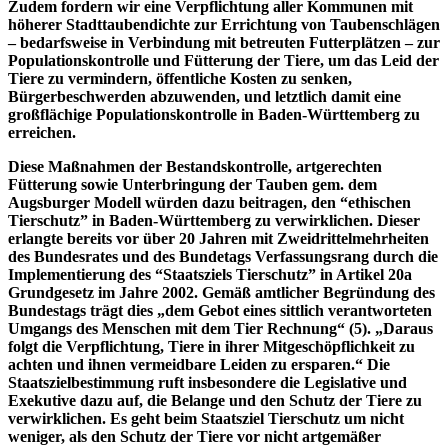
Zudem fordern wir eine Verpflichtung aller Kommunen mit
höherer Stadttaubendichte zur Errichtung von Taubenschlägen
– bedarfsweise in Verbindung mit betreuten Futterplätzen – zur
Populationskontrolle und Fütterung der Tiere, um das Leid der
Tiere zu vermindern, öffentliche Kosten zu senken,
Bürgerbeschwerden abzuwenden, und letztlich damit eine
großflächige Populationskontrolle in Baden-Württemberg zu
erreichen.
Diese Maßnahmen der Bestandskontrolle, artgerechten
Fütterung sowie Unterbringung der Tauben gem. dem
Augsburger Modell würden dazu beitragen, den “ethischen
Tierschutz” in Baden-Württemberg zu verwirklichen. Dieser
erlangte bereits vor über 20 Jahren mit Zweidrittelmehrheiten
des Bundesrates und des Bundetags Verfassungsrang durch die
Implementierung des “Staatsziels Tierschutz” in Artikel 20a
Grundgesetz im Jahre 2002. Gemäß amtlicher Begründung des
Bundestags trägt dies „dem Gebot eines sittlich verantworteten
Umgangs des Menschen mit dem Tier Rechnung“ (5). „Daraus
folgt die Verpflichtung, Tiere in ihrer Mitgeschöpflichkeit zu
achten und ihnen vermeidbare Leiden zu ersparen.“ Die
Staatszielbestimmung ruft insbesondere die Legislative und
Exekutive dazu auf, die Belange und den Schutz der Tiere zu
verwirklichen. Es geht beim Staatsziel Tierschutz um nicht
weniger, als den Schutz der Tiere vor nicht artgemäßer