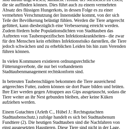
die sie auffinden können. Dies führt auch zu einem vermehrten
Absatz des flüssigen Hungerkots, in dessen Folge es zu einer
vermehrten Verschmutzung der Innenstädte kommt, von der sich
Teile der Bevölkerung belästigt fühlen. Werden die Tiere artgerecht
gefüttert, kann diesbezüglich eine Verbesserung erreicht werden.
Zudem fördern hohe Populationsdichten von Stadttauben das
Auftreten von Taubenspezifischen Infektionskrankheiten– die zwar
für den Menschen kein erhöhtes Infektionsrisiko darstellen, die Tiere
jedoch schwächen und zu erheblichen Leiden bis hin zum Verenden
führen können.
In vielen Kommunen existieren ordnungsrechtliche
Fütterungsverbote, die nur bei vorhandenem
Stadttaubenmanagement rechtskonform sind.
In betreuten Taubenschlägen bekommen die Tiere ausreichend
artgerechtes Futter, zudem können sie dort Paare bilden und brüten.
Ihre Eier werden gegen Attrappen aus Gips ausgetauscht, sodass die
Tiere weiter an ihr Nest gebunden bleiben, aber keine Küken
aufziehen werden.
Einem Gutachten (Arleth C., Hübel J.: Rechtsgutachten
Stadttaubenschutz.) zufolge handelt es sich bei Stadttaubenum
Fundtiere (2). Die heutigen Stadttauben sind die Nachfahren von
einst ausgesetzten Haustieren. Diese Tiere sind nicht in der Lage,