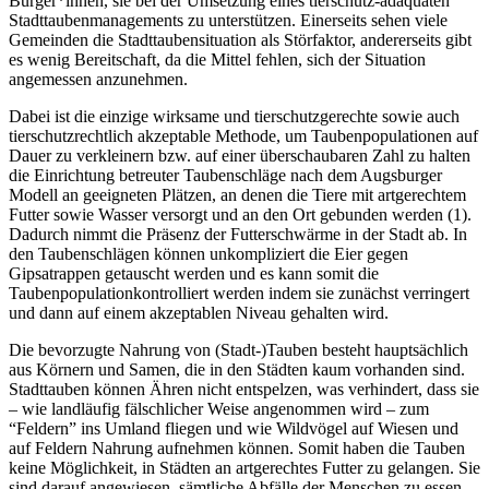
Bürger*innen, sie bei der Umsetzung eines tierschutz-adäquaten
Stadttaubenmanagements zu unterstützen. Einerseits sehen viele
Gemeinden die Stadttaubensituation als Störfaktor, andererseits gibt
es wenig Bereitschaft, da die Mittel fehlen, sich der Situation
angemessen anzunehmen.
Dabei ist die einzige wirksame und tierschutzgerechte sowie auch
tierschutzrechtlich akzeptable Methode, um Taubenpopulationen auf
Dauer zu verkleinern bzw. auf einer überschaubaren Zahl zu halten
die Einrichtung betreuter Taubenschläge nach dem Augsburger
Modell an geeigneten Plätzen, an denen die Tiere mit artgerechtem
Futter sowie Wasser versorgt und an den Ort gebunden werden (1).
Dadurch nimmt die Präsenz der Futterschwärme in der Stadt ab. In
den Taubenschlägen können unkompliziert die Eier gegen
Gipsatrappen getauscht werden und es kann somit die
Taubenpopulationkontrolliert werden indem sie zunächst verringert
und dann auf einem akzeptablen Niveau gehalten wird.
Die bevorzugte Nahrung von (Stadt-)Tauben besteht hauptsächlich
aus Körnern und Samen, die in den Städten kaum vorhanden sind.
Stadttauben können Ähren nicht entspelzen, was verhindert, dass sie
– wie landläufig fälschlicher Weise angenommen wird – zum
“Feldern” ins Umland fliegen und wie Wildvögel auf Wiesen und
auf Feldern Nahrung aufnehmen können. Somit haben die Tauben
keine Möglichkeit, in Städten an artgerechtes Futter zu gelangen. Sie
sind darauf angewiesen, sämtliche Abfälle der Menschen zu essen,