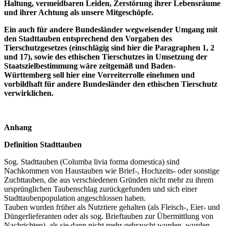
Haltung, vermeidbaren Leiden, Zerstörung ihrer Lebensräume
und ihrer Achtung als unsere Mitgeschöpfe.
Ein auch für andere Bundesländer wegweisender Umgang mit
den Stadttauben entsprechend den Vorgaben des
Tierschutzgesetzes (einschlägig sind hier die Paragraphen 1, 2
und 17), sowie des ethischen Tierschutzes in Umsetzung der
Staatszielbestimmung wäre zeitgemäß und Baden-
Württemberg soll hier eine Vorreiterrolle einehmen und
vorbildhaft für andere Bundesländer den ethischen Tierschutz
verwirklichen.
Anhang
Definition Stadttauben
Sog. Stadttauben (Columba livia forma domestica) sind
Nachkommen von Haustauben wie Brief-, Hochzeits- oder sonstige
Zuchttauben, die aus verschiedenen Gründen nicht mehr zu ihrem
ursprünglichen Taubenschlag zurückgefunden und sich einer
Stadttaubenpopulation angeschlossen haben.
Tauben wurden früher als Nutztiere gehalten (als Fleisch-, Eier- und
Düngerlieferanten oder als sog. Brieftauben zur Übermittlung von
Nachrichten), als sie dann nicht mehr gebraucht wurden, wurden