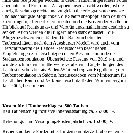
nach dem Augsburger Modell, in denen Tauben artgerechtes Futter
angeboten und Eier durch Attrappen ausgetauscht werden, ist die
einzig tierschutzgerechte und zu gleich die erfolgversprechendste
und nachhaltigste Möglichkeit, die Stadttaubenpopulation deutlich
zu verringern, Tierleid zu vermeiden und die Kosten der Städte im
Hinblick auf Reinigungs- und Vergrämungsmaßnahmen deutlich zu
senken. Auch werden die Bürger*innen stark entlastet – die
Bürgerbeschwerden entfallen. Der Bau von betreuten
Taubenschlägen nach dem Augsburger Modell wird auch vom
Tierschutzbeirat des Landes Niedersachsen beschrieben:
Empfehlungen zur tierschutzgerechten Bestandskontrolle der
Stadttaubenpopulation. Überarbeitete Fassung von 2019 (4), und
wurde auch in den – mittlerweile veralteten – Empfehlungen des
Landestierschutzbeirats Baden-Württemberg zur Regulierung der
Taubenpopulation in Städten, herausgegeben vom Ministerium für
Ländlichen Raum und Verbraucherschutz Baden-Württemberg im
Jahr 2005, beschrieben.
Kosten für 1 Taubenschlag ca. 500 Tauben
Bau Taubenschlag inclusive Innenausstattung ca. 25.000,- €
Betreuungs- und Versorgungskosten jährlich ca. 15.000,- €
Bisher sind keine Fördermittel für gemeinnützige Taubenvereine