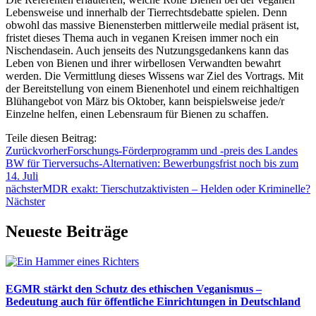
Lebensweise und innerhalb der Tierrechtsdebatte spielen. Denn
obwohl das massive Bienensterben mittlerweile medial präsent ist,
fristet dieses Thema auch in veganen Kreisen immer noch ein
Nischendasein. Auch jenseits des Nutzungsgedankens kann das
Leben von Bienen und ihrer wirbellosen Verwandten bewahrt
werden. Die Vermittlung dieses Wissens war Ziel des Vortrags. Mit
der Bereitstellung von einem Bienenhotel und einem reichhaltigen
Blühangebot von März bis Oktober, kann beispielsweise jede/r
Einzelne helfen, einen Lebensraum für Bienen zu schaffen.
Teile diesen Beitrag:
Zurück
vorher
Forschungs-Förderprogramm und -preis des Landes
BW für Tierversuchs-Alternativen: Bewerbungsfrist noch bis zum
14. Juli
nächster
MDR exakt: Tierschutzaktivisten – Helden oder Kriminelle?
Nächster
Neueste Beiträge
EGMR stärkt den Schutz des ethischen Veganismus –
Bedeutung auch für öffentliche Einrichtungen in Deutschland