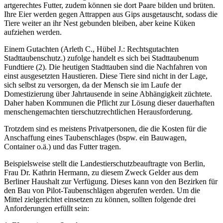
artgerechtes Futter, zudem können sie dort Paare bilden und brüten.
Ihre Eier werden gegen Attrappen aus Gips ausgetauscht, sodass die
Tiere weiter an ihr Nest gebunden bleiben, aber keine Küken
aufziehen werden.
Einem Gutachten (Arleth C., Hübel J.: Rechtsgutachten
Stadttaubenschutz.) zufolge handelt es sich bei Stadttaubenum
Fundtiere (2). Die heutigen Stadttauben sind die Nachfahren von
einst ausgesetzten Haustieren. Diese Tiere sind nicht in der Lage,
sich selbst zu versorgen, da der Mensch sie im Laufe der
Domestizierung über Jahrtausende in seine Abhängigkeit züchtete.
Daher haben Kommunen die Pflicht zur Lösung dieser dauerhaften
menschengemachten tierschutzrechtlichen Herausforderung.
Trotzdem sind es meistens Privatpersonen, die die Kosten für die
Anschaffung eines Taubenschlages (bspw. ein Bauwagen,
Container o.ä.) und das Futter tragen.
Beispielsweise stellt die Landestierschutzbeauftragte von Berlin,
Frau Dr. Kathrin Hermann, zu diesem Zweck Gelder aus dem
Berliner Haushalt zur Verfügung. Dieses kann von den Bezirken für
den Bau von Pilot-Taubenschlägen abgerufen werden. Um die
Mittel zielgerichtet einsetzen zu können, sollten folgende drei
Anforderungen erfüllt sein: