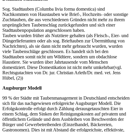
Sog. Stadttauben (Columba livia forma domestica) sind
Nachkommen von Haustauben wie Brief-, Hochzeits- oder sonstige
Zuchttauben, die aus verschiedenen Gründen nicht mehr zu ihrem
ursprünglichen Taubenschlag zurückgefunden und sich einer
Stadttaubenpopulation angeschlossen haben.
Tauben wurden früher als Nutztiere gehalten (als Fleisch-, Eier- und
Düngerlieferanten oder als sog. Brieftauben zur Übermittlung von
Nachrichten), als sie dann nicht mehr gebraucht wurden, wurden
viele Taubenschläge geschlossen. Es handelt sich bei den
Stadttauben somit nicht um Wildtiere, sondern um obdachlose
Haustiere. Sie wurden über Jahrtausende vom Menschen
domestiziert. Diese Domestikation ist nicht mehr umkehrbar(vgl.
Rechtsgutachten von Dr. jur. Christian Arleth/Dr. med. vet. Jens
Hübel, (2))
Augsburger Modell
99 % der Städte mit Taubenmanagement in Deutschland entscheiden
sich für das nachgewiesen erfolgreiche Augsburger Modell. Die
Erfolgskontrolle erfolgt durch Zählung derausgetauschten Eier in
einem Schlag, dem Sinken der Reinigungskosten auf privatem und
öffentlichem Gelände und dem Ausbleiben von Beschwerden der
Bürger und Gewerbetreibenden (Einzelhandel, Bäckereien,
Gastronomen). Dies ist mit Abstand die erfolgreichste, effektivste,