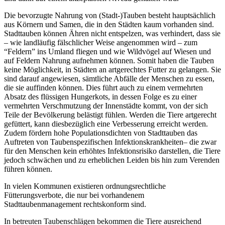
Die bevorzugte Nahrung von (Stadt-)Tauben besteht hauptsächlich
aus Körnern und Samen, die in den Städten kaum vorhanden sind.
Stadttauben können Ähren nicht entspelzen, was verhindert, dass sie
– wie landläufig fälschlicher Weise angenommen wird – zum
“Feldern” ins Umland fliegen und wie Wildvögel auf Wiesen und
auf Feldern Nahrung aufnehmen können. Somit haben die Tauben
keine Möglichkeit, in Städten an artgerechtes Futter zu gelangen. Sie
sind darauf angewiesen, sämtliche Abfälle der Menschen zu essen,
die sie auffinden können. Dies führt auch zu einem vermehrten
Absatz des flüssigen Hungerkots, in dessen Folge es zu einer
vermehrten Verschmutzung der Innenstädte kommt, von der sich
Teile der Bevölkerung belästigt fühlen. Werden die Tiere artgerecht
gefüttert, kann diesbezüglich eine Verbesserung erreicht werden.
Zudem fördern hohe Populationsdichten von Stadttauben das
Auftreten von Taubenspezifischen Infektionskrankheiten– die zwar
für den Menschen kein erhöhtes Infektionsrisiko darstellen, die Tiere
jedoch schwächen und zu erheblichen Leiden bis hin zum Verenden
führen können.
In vielen Kommunen existieren ordnungsrechtliche
Fütterungsverbote, die nur bei vorhandenem
Stadttaubenmanagement rechtskonform sind.
In betreuten Taubenschlägen bekommen die Tiere ausreichend