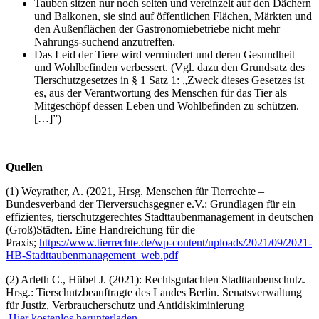
Tauben sitzen nur noch selten und vereinzelt auf den Dächern
und Balkonen, sie sind auf öffentlichen Flächen, Märkten und
den Außenflächen der Gastronomiebetriebe nicht mehr
Nahrungs-suchend anzutreffen.
Das Leid der Tiere wird vermindert und deren Gesundheit
und Wohlbefinden verbessert. (Vgl. dazu den Grundsatz des
Tierschutzgesetzes in § 1 Satz 1: „Zweck dieses Gesetzes ist
es, aus der Verantwortung des Menschen für das Tier als
Mitgeschöpf dessen Leben und Wohlbefinden zu schützen.
[…]”)
Quellen
(1) Weyrather, A. (2021, Hrsg. Menschen für Tierrechte –
Bundesverband der Tierversuchsgegner e.V.: Grundlagen für ein
effizientes, tierschutzgerechtes Stadttaubenmanagement in deutschen
(Groß)Städten. Eine Handreichung für die
Praxis;
https://www.tierrechte.de/wp-content/uploads/2021/09/2021-
HB-Stadttaubenmanagement_web.pdf
(2) Arleth C., Hübel J. (2021): Rechtsgutachten Stadttaubenschutz.
Hrsg.: Tierschutzbeauftragte des Landes Berlin. Senatsverwaltung
für Justiz, Verbraucherschutz und Antidiskiminierung
,
Hier kostenlos herunterladen.