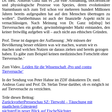
Dr. med. Andreas Ganz hält es „für eine Anmaßung, biochemische
und physiologische Prozesse von Spezies, deren evolutionärer
Stammbaum sich zum Teil schon vor mehreren hundert Millionen
Jahren bereits aufgespalten hat auf den Menschen übertragen zu
wollen“. Darüberhinaus ist auch der finanzielle Aspekt nicht zu
vernachlässigen. Nach Meinung von Dr. Ganz ist[nbsp] bei
Tierversuchen ein großer, gewinnbringender Markt entstanden, den
keiner freiwillig aufgeben will – auch nicht aus ethischen Gründen.
Prof. Treue ist dagegen der Auffassung: ‚Wir müssen der
Bevölkerung besser erklären was wir machen, warum wir es
machen und welchen Nutzen sie daraus ziehen und bereits gezogen
haben. Es gäbe zum Beispiel keinen medizinischen Fortschritt ohne
Tierversuche.‘
Zum Video
‚Leiden für die Wissenschaft -Pro und contra
Tierversuche‘
In der Sendung von Peter Hahne im ZDF diskutieren Dr. med.
Andreas Ganz und Prof. Dr. Stefan Treue darüber, ob es möglich ist
auf Tierversuche zu verzichten.
Teile diesen Beitrag:
Zurück
vorher
Presseschau SZ: Tierwohl – Täuschung mit
staatlichem Gütesiegel
nächster
Ein neuer Blick auf Fische
Nächster