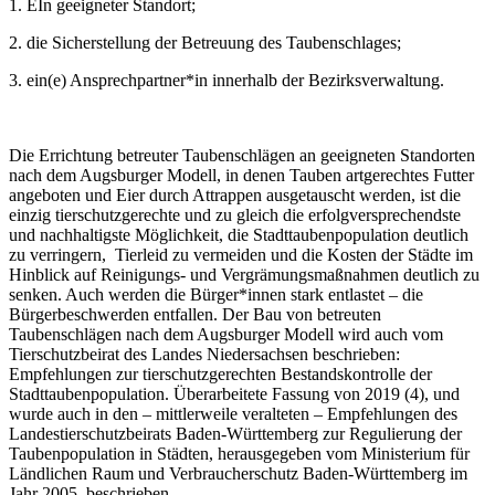
1. EIn geeigneter Standort;
2. die Sicherstellung der Betreuung des Taubenschlages;
3. ein(e) Ansprechpartner*in innerhalb der Bezirksverwaltung.
Die Errichtung betreuter Taubenschlägen an geeigneten Standorten
nach dem Augsburger Modell, in denen Tauben artgerechtes Futter
angeboten und Eier durch Attrappen ausgetauscht werden, ist die
einzig tierschutzgerechte und zu gleich die erfolgversprechendste
und nachhaltigste Möglichkeit, die Stadttaubenpopulation deutlich
zu verringern, Tierleid zu vermeiden und die Kosten der Städte im
Hinblick auf Reinigungs- und Vergrämungsmaßnahmen deutlich zu
senken. Auch werden die Bürger*innen stark entlastet – die
Bürgerbeschwerden entfallen. Der Bau von betreuten
Taubenschlägen nach dem Augsburger Modell wird auch vom
Tierschutzbeirat des Landes Niedersachsen beschrieben:
Empfehlungen zur tierschutzgerechten Bestandskontrolle der
Stadttaubenpopulation. Überarbeitete Fassung von 2019 (4), und
wurde auch in den – mittlerweile veralteten – Empfehlungen des
Landestierschutzbeirats Baden-Württemberg zur Regulierung der
Taubenpopulation in Städten, herausgegeben vom Ministerium für
Ländlichen Raum und Verbraucherschutz Baden-Württemberg im
Jahr 2005, beschrieben.