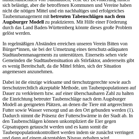
sich belästigt, aber die betroffenen Kommunen und Vereine haben
nicht die nötigen Mittel und ein nachhaltiges und erfolgreiches
Taubenmanagement mit
betreuten Tabenschlägen nach dem
Augsburger Modell
zu praktizieren. Mit Hilfe einer Förderung
durch das Land Baden-Württemberg könnte dieses große Problem
gelöst werden.
In regelmäßigen Abständen erreichen unseren Verein Bitten von
Bürger*innen, sie bei der Umsetzung eines tierschutz-adäquaten
Stadttaubenmanagements zu unterstützen. Einerseits sehen viele
Gemeinden die Stadttaubensituation als Störfaktor, andererseits gibt
es wenig Bereitschaft, da die Mittel fehlen, sich der Situation
angemessen anzunehmen.
Dabei ist die einzige wirksame und tierschutzgerechte sowie auch
tierschutzrechtlich akzeptable Methode, um Taubenpopulationen auf
Dauer zu verkleinern bzw. auf einer überschaubaren Zahl zu halten
die Einrichtung betreuter Taubenschläge nach dem Augsburger
Modell an geeigneten Plätzen, an denen die Tiere mit artgerechtem
Futter sowie Wasser versorgt und an den Ort gebunden werden (1).
Dadurch nimmt die Präsenz der Futterschwärme in der Stadt ab. In
den Taubenschlägen können unkompliziert die Eier gegen
Gipsatrappen getauscht werden und es kann somit die
Taubenpopulationkontrolliert werden indem sie zunächst verringert
und dann auf einem akzeptablen Niveau gehalten wird.