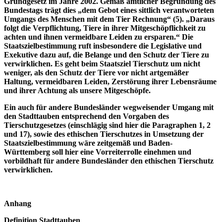
Grundgesetz im Jahre 2002. Gemäß amtlicher Begründung des
Bundestags trägt dies „dem Gebot eines sittlich verantworteten
Umgangs des Menschen mit dem Tier Rechnung“ (5). „Daraus
folgt die Verpflichtung, Tiere in ihrer Mitgeschöpflichkeit zu
achten und ihnen vermeidbare Leiden zu ersparen.“ Die
Staatszielbestimmung ruft insbesondere die Legislative und
Exekutive dazu auf, die Belange und den Schutz der Tiere zu
verwirklichen. Es geht beim Staatsziel Tierschutz um nicht
weniger, als den Schutz der Tiere vor nicht artgemäßer
Haltung, vermeidbaren Leiden, Zerstörung ihrer Lebensräume
und ihrer Achtung als unsere Mitgeschöpfe.
Ein auch für andere Bundesländer wegweisender Umgang mit
den Stadttauben entsprechend den Vorgaben des
Tierschutzgesetzes (einschlägig sind hier die Paragraphen 1, 2
und 17), sowie des ethischen Tierschutzes in Umsetzung der
Staatszielbestimmung wäre zeitgemäß und Baden-
Württemberg soll hier eine Vorreiterrolle einehmen und
vorbildhaft für andere Bundesländer den ethischen Tierschutz
verwirklichen.
Anhang
Definition Stadttauben