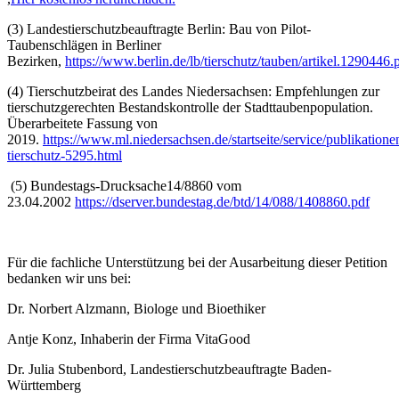
(3) Landestierschutzbeauftragte Berlin: Bau von Pilot-
Taubenschlägen in Berliner
Bezirken,
https://www.berlin.de/lb/tierschutz/tauben/artikel.1290446.
(4) Tierschutzbeirat des Landes Niedersachsen: Empfehlungen zur
tierschutzgerechten Bestandskontrolle der Stadttaubenpopulation.
Überarbeitete Fassung von
2019.
https://www.ml.niedersachsen.de/startseite/service/publikation
tierschutz-5295.html
(5) Bundestags-Drucksache14/8860 vom
23.04.2002
https://dserver.bundestag.de/btd/14/088/1408860.pdf
Für die fachliche Unterstützung bei der Ausarbeitung dieser Petition
bedanken wir uns bei:
Dr. Norbert Alzmann, Biologe und Bioethiker
Antje Konz, Inhaberin der Firma VitaGood
Dr. Julia Stubenbord, Landestierschutzbeauftragte Baden-
Württemberg