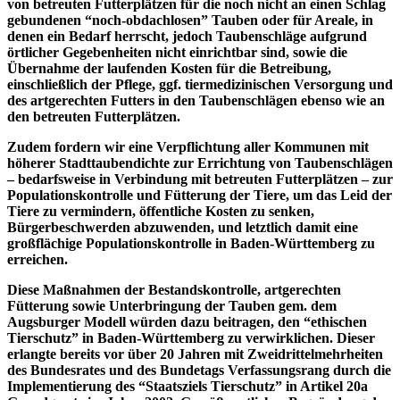
von betreuten Futterplätzen für die noch nicht an einen Schlag
gebundenen “noch-obdachlosen” Tauben oder für Areale, in
denen ein Bedarf herrscht, jedoch Taubenschläge aufgrund
örtlicher Gegebenheiten nicht einrichtbar sind, sowie die
Übernahme der laufenden Kosten für die Betreibung,
einschließlich der Pflege, ggf. tiermedizinischen Versorgung und
des artgerechten Futters in den Taubenschlägen ebenso wie an
den betreuten Futterplätzen.
Zudem fordern wir eine Verpflichtung aller Kommunen mit
höherer Stadttaubendichte zur Errichtung von Taubenschlägen
– bedarfsweise in Verbindung mit betreuten Futterplätzen – zur
Populationskontrolle und Fütterung der Tiere, um das Leid der
Tiere zu vermindern, öffentliche Kosten zu senken,
Bürgerbeschwerden abzuwenden, und letztlich damit eine
großflächige Populationskontrolle in Baden-Württemberg zu
erreichen.
Diese Maßnahmen der Bestandskontrolle, artgerechten
Fütterung sowie Unterbringung der Tauben gem. dem
Augsburger Modell würden dazu beitragen, den “ethischen
Tierschutz” in Baden-Württemberg zu verwirklichen. Dieser
erlangte bereits vor über 20 Jahren mit Zweidrittelmehrheiten
des Bundesrates und des Bundetags Verfassungsrang durch die
Implementierung des “Staatsziels Tierschutz” in Artikel 20a