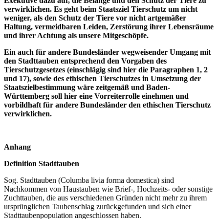
Exekutive dazu auf, die Belange und den Schutz der Tiere zu
verwirklichen. Es geht beim Staatsziel Tierschutz um nicht
weniger, als den Schutz der Tiere vor nicht artgemäßer
Haltung, vermeidbaren Leiden, Zerstörung ihrer Lebensräume
und ihrer Achtung als unsere Mitgeschöpfe.
Ein auch für andere Bundesländer wegweisender Umgang mit
den Stadttauben entsprechend den Vorgaben des
Tierschutzgesetzes (einschlägig sind hier die Paragraphen 1, 2
und 17), sowie des ethischen Tierschutzes in Umsetzung der
Staatszielbestimmung wäre zeitgemäß und Baden-
Württemberg soll hier eine Vorreiterrolle einehmen und
vorbildhaft für andere Bundesländer den ethischen Tierschutz
verwirklichen.
Anhang
Definition Stadttauben
Sog. Stadttauben (Columba livia forma domestica) sind
Nachkommen von Haustauben wie Brief-, Hochzeits- oder sonstige
Zuchttauben, die aus verschiedenen Gründen nicht mehr zu ihrem
ursprünglichen Taubenschlag zurückgefunden und sich einer
Stadttaubenpopulation angeschlossen haben.