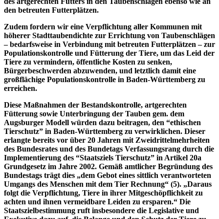
des artgerechten Futters in den Taubenschlägen ebenso wie an
den betreuten Futterplätzen.
Zudem fordern wir eine Verpflichtung aller Kommunen mit
höherer Stadttaubendichte zur Errichtung von Taubenschlägen
– bedarfsweise in Verbindung mit betreuten Futterplätzen – zur
Populationskontrolle und Fütterung der Tiere, um das Leid der
Tiere zu vermindern, öffentliche Kosten zu senken,
Bürgerbeschwerden abzuwenden, und letztlich damit eine
großflächige Populationskontrolle in Baden-Württemberg zu
erreichen.
Diese Maßnahmen der Bestandskontrolle, artgerechten
Fütterung sowie Unterbringung der Tauben gem. dem
Augsburger Modell würden dazu beitragen, den “ethischen
Tierschutz” in Baden-Württemberg zu verwirklichen. Dieser
erlangte bereits vor über 20 Jahren mit Zweidrittelmehrheiten
des Bundesrates und des Bundetags Verfassungsrang durch die
Implementierung des “Staatsziels Tierschutz” in Artikel 20a
Grundgesetz im Jahre 2002. Gemäß amtlicher Begründung des
Bundestags trägt dies „dem Gebot eines sittlich verantworteten
Umgangs des Menschen mit dem Tier Rechnung“ (5). „Daraus
folgt die Verpflichtung, Tiere in ihrer Mitgeschöpflichkeit zu
achten und ihnen vermeidbare Leiden zu ersparen.“ Die
Staatszielbestimmung ruft insbesondere die Legislative und