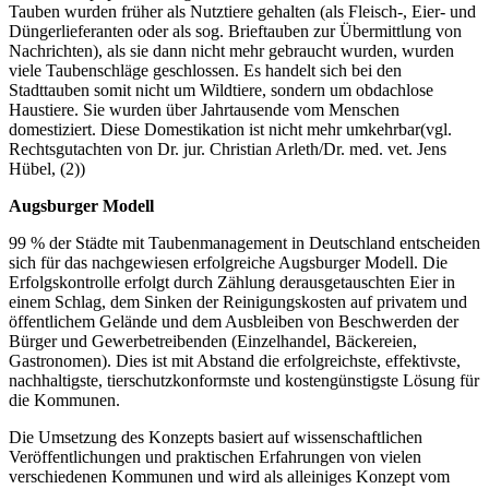
Tauben wurden früher als Nutztiere gehalten (als Fleisch-, Eier- und
Düngerlieferanten oder als sog. Brieftauben zur Übermittlung von
Nachrichten), als sie dann nicht mehr gebraucht wurden, wurden
viele Taubenschläge geschlossen. Es handelt sich bei den
Stadttauben somit nicht um Wildtiere, sondern um obdachlose
Haustiere. Sie wurden über Jahrtausende vom Menschen
domestiziert. Diese Domestikation ist nicht mehr umkehrbar(vgl.
Rechtsgutachten von Dr. jur. Christian Arleth/Dr. med. vet. Jens
Hübel, (2))
Augsburger Modell
99 % der Städte mit Taubenmanagement in Deutschland entscheiden
sich für das nachgewiesen erfolgreiche Augsburger Modell. Die
Erfolgskontrolle erfolgt durch Zählung derausgetauschten Eier in
einem Schlag, dem Sinken der Reinigungskosten auf privatem und
öffentlichem Gelände und dem Ausbleiben von Beschwerden der
Bürger und Gewerbetreibenden (Einzelhandel, Bäckereien,
Gastronomen). Dies ist mit Abstand die erfolgreichste, effektivste,
nachhaltigste, tierschutzkonformste und kostengünstigste Lösung für
die Kommunen.
Die Umsetzung des Konzepts basiert auf wissenschaftlichen
Veröffentlichungen und praktischen Erfahrungen von vielen
verschiedenen Kommunen und wird als alleiniges Konzept vom