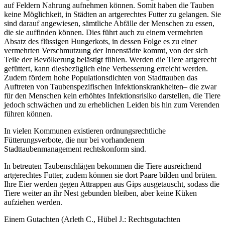
auf Feldern Nahrung aufnehmen können. Somit haben die Tauben
keine Möglichkeit, in Städten an artgerechtes Futter zu gelangen. Sie
sind darauf angewiesen, sämtliche Abfälle der Menschen zu essen,
die sie auffinden können. Dies führt auch zu einem vermehrten
Absatz des flüssigen Hungerkots, in dessen Folge es zu einer
vermehrten Verschmutzung der Innenstädte kommt, von der sich
Teile der Bevölkerung belästigt fühlen. Werden die Tiere artgerecht
gefüttert, kann diesbezüglich eine Verbesserung erreicht werden.
Zudem fördern hohe Populationsdichten von Stadttauben das
Auftreten von Taubenspezifischen Infektionskrankheiten– die zwar
für den Menschen kein erhöhtes Infektionsrisiko darstellen, die Tiere
jedoch schwächen und zu erheblichen Leiden bis hin zum Verenden
führen können.
In vielen Kommunen existieren ordnungsrechtliche
Fütterungsverbote, die nur bei vorhandenem
Stadttaubenmanagement rechtskonform sind.
In betreuten Taubenschlägen bekommen die Tiere ausreichend
artgerechtes Futter, zudem können sie dort Paare bilden und brüten.
Ihre Eier werden gegen Attrappen aus Gips ausgetauscht, sodass die
Tiere weiter an ihr Nest gebunden bleiben, aber keine Küken
aufziehen werden.
Einem Gutachten (Arleth C., Hübel J.: Rechtsgutachten