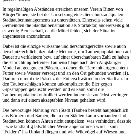
In regelmäßigen Abständen erreichen unseren Verein Bitten von
Bürger*innen, sie bei der Umsetzung eines tierschutz-adäquaten
Stadttaubenmanagements zu unterstützen. Einerseits sehen viele
Gemeinden die Stadttaubensituation als Störfaktor, andererseits gibt
es wenig Bereitschaft, da die Mittel fehlen, sich der Situation
angemessen anzunehmen.
Dabei ist die einzige wirksame und tierschutzgerechte sowie auch
tierschutzrechtlich akzeptable Methode, um Taubenpopulationen auf
Dauer zu verkleinern bzw. auf einer überschaubaren Zahl zu halten
die Einrichtung betreuter Taubenschläge nach dem Augsburger
Modell an geeigneten Plätzen, an denen die Tiere mit artgerechtem
Futter sowie Wasser versorgt und an den Ort gebunden werden (1).
Dadurch nimmt die Präsenz der Futterschwärme in der Stadt ab. In
den Taubenschlägen können unkompliziert die Eier gegen
Gipsatrappen getauscht werden und es kann somit die
Taubenpopulationkontrolliert werden indem sie zunächst verringert
und dann auf einem akzeptablen Niveau gehalten wird.
Die bevorzugte Nahrung von (Stadt-)Tauben besteht hauptsächlich
aus Körnern und Samen, die in den Städten kaum vorhanden sind.
Stadttauben können Ähren nicht entspelzen, was verhindert, dass sie
– wie landläufig fälschlicher Weise angenommen wird – zum
“Feldern” ins Umland fliegen und wie Wildvögel auf Wiesen und