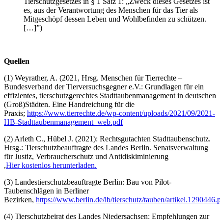
Tierschutzgesetzes in § 1 Satz 1: „Zweck dieses Gesetzes ist
es, aus der Verantwortung des Menschen für das Tier als
Mitgeschöpf dessen Leben und Wohlbefinden zu schützen.
[…]”)
Quellen
(1) Weyrather, A. (2021, Hrsg. Menschen für Tierrechte –
Bundesverband der Tierversuchsgegner e.V.: Grundlagen für ein
effizientes, tierschutzgerechtes Stadttaubenmanagement in deutschen
(Groß)Städten. Eine Handreichung für die
Praxis;
https://www.tierrechte.de/wp-content/uploads/2021/09/2021-
HB-Stadttaubenmanagement_web.pdf
(2) Arleth C., Hübel J. (2021): Rechtsgutachten Stadttaubenschutz.
Hrsg.: Tierschutzbeauftragte des Landes Berlin. Senatsverwaltung
für Justiz, Verbraucherschutz und Antidiskiminierung
,
Hier kostenlos herunterladen.
(3) Landestierschutzbeauftragte Berlin: Bau von Pilot-
Taubenschlägen in Berliner
Bezirken,
https://www.berlin.de/lb/tierschutz/tauben/artikel.1290446.
(4) Tierschutzbeirat des Landes Niedersachsen: Empfehlungen zur