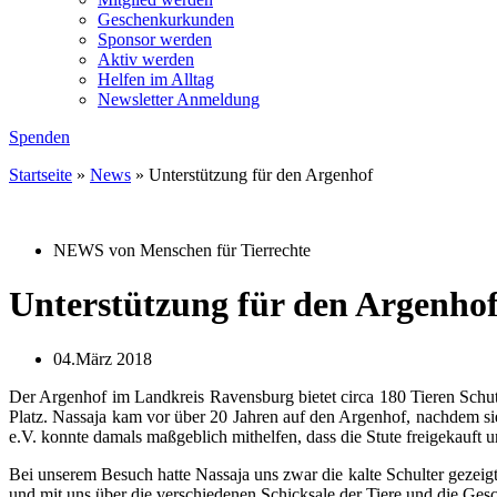
Geschenkurkunden
Sponsor werden
Aktiv werden
Helfen im Alltag
Newsletter Anmeldung
Spenden
Startseite
»
News
»
Unterstützung für den Argenhof
NEWS von Menschen für Tierrechte
Unterstützung für den Argenho
04.März 2018
Der Argenhof im Landkreis Ravensburg bietet circa 180 Tieren Schutz.
Platz. Nassaja kam vor über 20 Jahren auf den Argenhof, nachd
e.V. konnte damals maßgeblich mithelfen, dass die Stute freigekauft
Bei unserem Besuch hatte Nassaja uns zwar die kalte Schulter gezei
und mit uns über die verschiedenen Schicksale der Tiere und die Ges