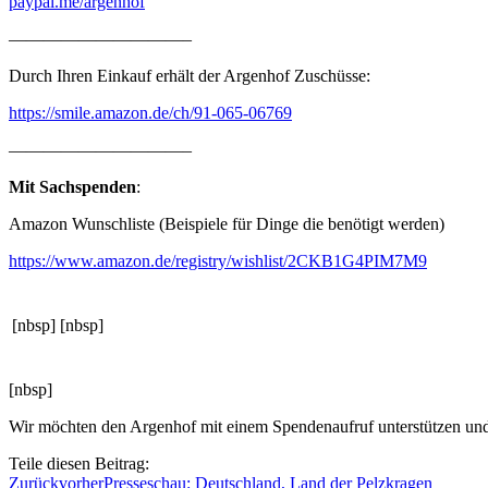
paypal.me/argenhof
——————————–
Durch Ihren Einkauf erhält der Argenhof Zuschüsse:
https://smile.amazon.de/ch/91-065-06769
——————————–
Mit Sachspenden
:
Amazon Wunschliste (Beispiele für Dinge die benötigt werden)
https://www.amazon.de/registry/wishlist/2CKB1G4PIM7M9
[nbsp]
[nbsp]
[nbsp]
Wir möchten den Argenhof mit einem Spendenaufruf unterstützen und b
Teile diesen Beitrag:
Zurück
vorher
Presseschau: Deutschland, Land der Pelzkragen