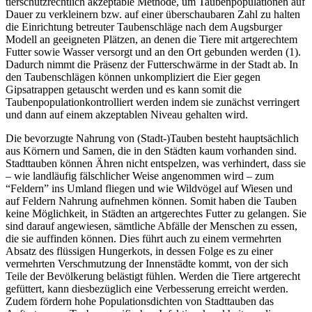
tierschutzrechtlich akzeptable Methode, um Taubenpopulationen auf
Dauer zu verkleinern bzw. auf einer überschaubaren Zahl zu halten
die Einrichtung betreuter Taubenschläge nach dem Augsburger
Modell an geeigneten Plätzen, an denen die Tiere mit artgerechtem
Futter sowie Wasser versorgt und an den Ort gebunden werden (1).
Dadurch nimmt die Präsenz der Futterschwärme in der Stadt ab. In
den Taubenschlägen können unkompliziert die Eier gegen
Gipsatrappen getauscht werden und es kann somit die
Taubenpopulationkontrolliert werden indem sie zunächst verringert
und dann auf einem akzeptablen Niveau gehalten wird.
Die bevorzugte Nahrung von (Stadt-)Tauben besteht hauptsächlich
aus Körnern und Samen, die in den Städten kaum vorhanden sind.
Stadttauben können Ähren nicht entspelzen, was verhindert, dass sie
– wie landläufig fälschlicher Weise angenommen wird – zum
“Feldern” ins Umland fliegen und wie Wildvögel auf Wiesen und
auf Feldern Nahrung aufnehmen können. Somit haben die Tauben
keine Möglichkeit, in Städten an artgerechtes Futter zu gelangen. Sie
sind darauf angewiesen, sämtliche Abfälle der Menschen zu essen,
die sie auffinden können. Dies führt auch zu einem vermehrten
Absatz des flüssigen Hungerkots, in dessen Folge es zu einer
vermehrten Verschmutzung der Innenstädte kommt, von der sich
Teile der Bevölkerung belästigt fühlen. Werden die Tiere artgerecht
gefüttert, kann diesbezüglich eine Verbesserung erreicht werden.
Zudem fördern hohe Populationsdichten von Stadttauben das