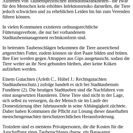
Auftreten von Taubenspezifischen Infektionskrankheiten– die zwar
für den Menschen kein erhöhtes Infektionsrisiko darstellen, die Tiere
jedoch schwächen und zu erheblichen Leiden bis hin zum Verenden
führen können.
In vielen Kommunen existieren ordnungsrechtliche
Fütterungsverbote, die nur bei vorhandenem
Stadttaubenmanagement rechtskonform sind.
In betreuten Taubenschlägen bekommen die Tiere ausreichend
artgerechtes Futter, zudem können sie dort Paare bilden und brüten.
Ihre Eier werden gegen Attrappen aus Gips ausgetauscht, sodass die
Tiere weiter an ihr Nest gebunden bleiben, aber keine Küken
aufziehen werden.
Einem Gutachten (Arleth C., Hübel J.: Rechtsgutachten
Stadttaubenschutz.) zufolge handelt es sich bei Stadttaubenum
Fundtiere (2). Die heutigen Stadttauben sind die Nachfahren von
einst ausgesetzten Haustieren. Diese Tiere sind nicht in der Lage,
sich selbst zu versorgen, da der Mensch sie im Laufe der
Domestizierung über Jahrtausende in seine Abhängigkeit züchtete.
Daher haben Kommunen die Pflicht zur Lösung dieser dauerhaften
menschengemachten tierschutzrechtlichen Herausforderung.
Trotzdem sind es meistens Privatpersonen, die die Kosten für die
Anschaffung eines Taubenschlages (bspw. ein Bauwagen,