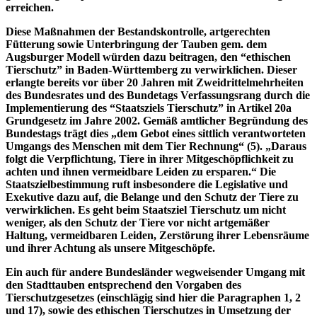
erreichen.
Diese Maßnahmen der Bestandskontrolle, artgerechten
Fütterung sowie Unterbringung der Tauben gem. dem
Augsburger Modell würden dazu beitragen, den “ethischen
Tierschutz” in Baden-Württemberg zu verwirklichen. Dieser
erlangte bereits vor über 20 Jahren mit Zweidrittelmehrheiten
des Bundesrates und des Bundetags Verfassungsrang durch die
Implementierung des “Staatsziels Tierschutz” in Artikel 20a
Grundgesetz im Jahre 2002. Gemäß amtlicher Begründung des
Bundestags trägt dies „dem Gebot eines sittlich verantworteten
Umgangs des Menschen mit dem Tier Rechnung“ (5). „Daraus
folgt die Verpflichtung, Tiere in ihrer Mitgeschöpflichkeit zu
achten und ihnen vermeidbare Leiden zu ersparen.“ Die
Staatszielbestimmung ruft insbesondere die Legislative und
Exekutive dazu auf, die Belange und den Schutz der Tiere zu
verwirklichen. Es geht beim Staatsziel Tierschutz um nicht
weniger, als den Schutz der Tiere vor nicht artgemäßer
Haltung, vermeidbaren Leiden, Zerstörung ihrer Lebensräume
und ihrer Achtung als unsere Mitgeschöpfe.
Ein auch für andere Bundesländer wegweisender Umgang mit
den Stadttauben entsprechend den Vorgaben des
Tierschutzgesetzes (einschlägig sind hier die Paragraphen 1, 2
und 17), sowie des ethischen Tierschutzes in Umsetzung der