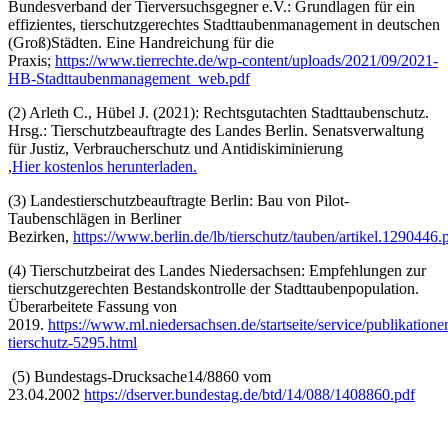
Bundesverband der Tierversuchsgegner e.V.: Grundlagen für ein
effizientes, tierschutzgerechtes Stadttaubenmanagement in deutschen
(Groß)Städten. Eine Handreichung für die
Praxis;
https://www.tierrechte.de/wp-content/uploads/2021/09/2021-
HB-Stadttaubenmanagement_web.pdf
(2) Arleth C., Hübel J. (2021): Rechtsgutachten Stadttaubenschutz.
Hrsg.: Tierschutzbeauftragte des Landes Berlin. Senatsverwaltung
für Justiz, Verbraucherschutz und Antidiskiminierung
,
Hier kostenlos herunterladen.
(3) Landestierschutzbeauftragte Berlin: Bau von Pilot-
Taubenschlägen in Berliner
Bezirken,
https://www.berlin.de/lb/tierschutz/tauben/artikel.1290446.
(4) Tierschutzbeirat des Landes Niedersachsen: Empfehlungen zur
tierschutzgerechten Bestandskontrolle der Stadttaubenpopulation.
Überarbeitete Fassung von
2019.
https://www.ml.niedersachsen.de/startseite/service/publikation
tierschutz-5295.html
(5) Bundestags-Drucksache14/8860 vom
23.04.2002
https://dserver.bundestag.de/btd/14/088/1408860.pdf