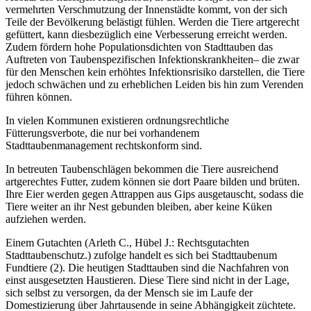
vermehrten Verschmutzung der Innenstädte kommt, von der sich
Teile der Bevölkerung belästigt fühlen. Werden die Tiere artgerecht
gefüttert, kann diesbezüglich eine Verbesserung erreicht werden.
Zudem fördern hohe Populationsdichten von Stadttauben das
Auftreten von Taubenspezifischen Infektionskrankheiten– die zwar
für den Menschen kein erhöhtes Infektionsrisiko darstellen, die Tiere
jedoch schwächen und zu erheblichen Leiden bis hin zum Verenden
führen können.
In vielen Kommunen existieren ordnungsrechtliche
Fütterungsverbote, die nur bei vorhandenem
Stadttaubenmanagement rechtskonform sind.
In betreuten Taubenschlägen bekommen die Tiere ausreichend
artgerechtes Futter, zudem können sie dort Paare bilden und brüten.
Ihre Eier werden gegen Attrappen aus Gips ausgetauscht, sodass die
Tiere weiter an ihr Nest gebunden bleiben, aber keine Küken
aufziehen werden.
Einem Gutachten (Arleth C., Hübel J.: Rechtsgutachten
Stadttaubenschutz.) zufolge handelt es sich bei Stadttaubenum
Fundtiere (2). Die heutigen Stadttauben sind die Nachfahren von
einst ausgesetzten Haustieren. Diese Tiere sind nicht in der Lage,
sich selbst zu versorgen, da der Mensch sie im Laufe der
Domestizierung über Jahrtausende in seine Abhängigkeit züchtete.