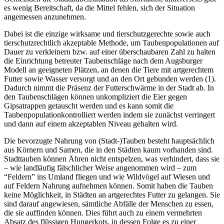
es wenig Bereitschaft, da die Mittel fehlen, sich der Situation
angemessen anzunehmen.
Dabei ist die einzige wirksame und tierschutzgerechte sowie auch
tierschutzrechtlich akzeptable Methode, um Taubenpopulationen auf
Dauer zu verkleinern bzw. auf einer überschaubaren Zahl zu halten
die Einrichtung betreuter Taubenschläge nach dem Augsburger
Modell an geeigneten Plätzen, an denen die Tiere mit artgerechtem
Futter sowie Wasser versorgt und an den Ort gebunden werden (1).
Dadurch nimmt die Präsenz der Futterschwärme in der Stadt ab. In
den Taubenschlägen können unkompliziert die Eier gegen
Gipsatrappen getauscht werden und es kann somit die
Taubenpopulationkontrolliert werden indem sie zunächst verringert
und dann auf einem akzeptablen Niveau gehalten wird.
Die bevorzugte Nahrung von (Stadt-)Tauben besteht hauptsächlich
aus Körnern und Samen, die in den Städten kaum vorhanden sind.
Stadttauben können Ähren nicht entspelzen, was verhindert, dass sie
– wie landläufig fälschlicher Weise angenommen wird – zum
“Feldern” ins Umland fliegen und wie Wildvögel auf Wiesen und
auf Feldern Nahrung aufnehmen können. Somit haben die Tauben
keine Möglichkeit, in Städten an artgerechtes Futter zu gelangen. Sie
sind darauf angewiesen, sämtliche Abfälle der Menschen zu essen,
die sie auffinden können. Dies führt auch zu einem vermehrten
Absatz des flüssigen Hungerkots, in dessen Folge es zu einer