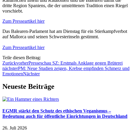
Kanarischen Inseln und Katalonien sind die Balearen damit die
dritte Region Spaniens, die der umstrittenen Tradition einen Riegel
vorschiebt.
Zum Presseartikel hier
Das Balearen-Parlament hat am Dienstag für ein Stierkampfverbot
auf Mallorca und seinen Schwesterinseln gestimmt.
Zum Presseartikel hier
Teile diesen Beitrag:
Zurück
vorher
Presseschau SZ: Erstmals Anklage gegen Brüterei
nächster
PM: Neue Studien zeigen, Krebse empfinden Schmerz und
Emotionen
Nächster
Neueste Beiträge
EGMR stärkt den Schutz des ethischen Veganismus –
Bedeutung auch für öffentliche Einrichtungen in Deutschland
26. Juli 2026