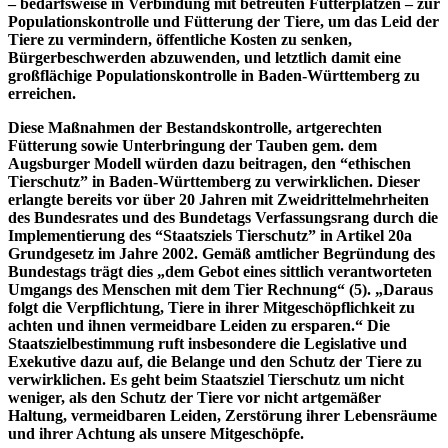
– bedarfsweise in Verbindung mit betreuten Futterplätzen – zur
Populationskontrolle und Fütterung der Tiere, um das Leid der
Tiere zu vermindern, öffentliche Kosten zu senken,
Bürgerbeschwerden abzuwenden, und letztlich damit eine
großflächige Populationskontrolle in Baden-Württemberg zu
erreichen.
Diese Maßnahmen der Bestandskontrolle, artgerechten
Fütterung sowie Unterbringung der Tauben gem. dem
Augsburger Modell würden dazu beitragen, den “ethischen
Tierschutz” in Baden-Württemberg zu verwirklichen. Dieser
erlangte bereits vor über 20 Jahren mit Zweidrittelmehrheiten
des Bundesrates und des Bundetags Verfassungsrang durch die
Implementierung des “Staatsziels Tierschutz” in Artikel 20a
Grundgesetz im Jahre 2002. Gemäß amtlicher Begründung des
Bundestags trägt dies „dem Gebot eines sittlich verantworteten
Umgangs des Menschen mit dem Tier Rechnung“ (5). „Daraus
folgt die Verpflichtung, Tiere in ihrer Mitgeschöpflichkeit zu
achten und ihnen vermeidbare Leiden zu ersparen.“ Die
Staatszielbestimmung ruft insbesondere die Legislative und
Exekutive dazu auf, die Belange und den Schutz der Tiere zu
verwirklichen. Es geht beim Staatsziel Tierschutz um nicht
weniger, als den Schutz der Tiere vor nicht artgemäßer
Haltung, vermeidbaren Leiden, Zerstörung ihrer Lebensräume
und ihrer Achtung als unsere Mitgeschöpfe.