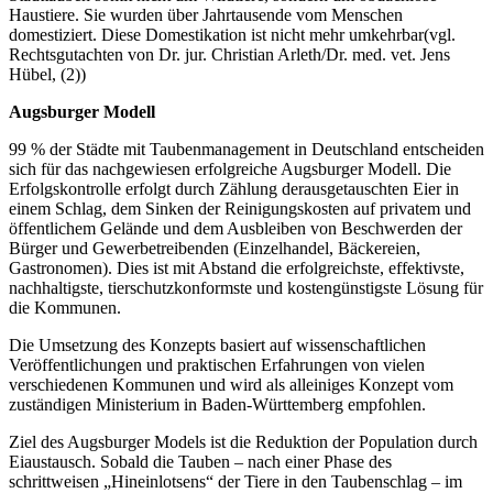
Haustiere. Sie wurden über Jahrtausende vom Menschen
domestiziert. Diese Domestikation ist nicht mehr umkehrbar(vgl.
Rechtsgutachten von Dr. jur. Christian Arleth/Dr. med. vet. Jens
Hübel, (2))
Augsburger Modell
99 % der Städte mit Taubenmanagement in Deutschland entscheiden
sich für das nachgewiesen erfolgreiche Augsburger Modell. Die
Erfolgskontrolle erfolgt durch Zählung derausgetauschten Eier in
einem Schlag, dem Sinken der Reinigungskosten auf privatem und
öffentlichem Gelände und dem Ausbleiben von Beschwerden der
Bürger und Gewerbetreibenden (Einzelhandel, Bäckereien,
Gastronomen). Dies ist mit Abstand die erfolgreichste, effektivste,
nachhaltigste, tierschutzkonformste und kostengünstigste Lösung für
die Kommunen.
Die Umsetzung des Konzepts basiert auf wissenschaftlichen
Veröffentlichungen und praktischen Erfahrungen von vielen
verschiedenen Kommunen und wird als alleiniges Konzept vom
zuständigen Ministerium in Baden-Württemberg empfohlen.
Ziel des Augsburger Models ist die Reduktion der Population durch
Eiaustausch. Sobald die Tauben – nach einer Phase des
schrittweisen „Hineinlotsens“ der Tiere in den Taubenschlag – im