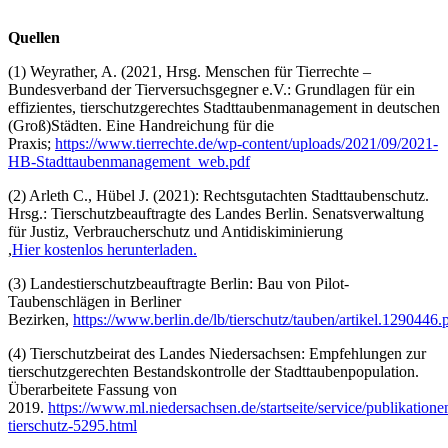
Quellen
(1) Weyrather, A. (2021, Hrsg. Menschen für Tierrechte –
Bundesverband der Tierversuchsgegner e.V.: Grundlagen für ein
effizientes, tierschutzgerechtes Stadttaubenmanagement in deutschen
(Groß)Städten. Eine Handreichung für die
Praxis;
https://www.tierrechte.de/wp-content/uploads/2021/09/2021-
HB-Stadttaubenmanagement_web.pdf
(2) Arleth C., Hübel J. (2021): Rechtsgutachten Stadttaubenschutz.
Hrsg.: Tierschutzbeauftragte des Landes Berlin. Senatsverwaltung
für Justiz, Verbraucherschutz und Antidiskiminierung
,
Hier kostenlos herunterladen.
(3) Landestierschutzbeauftragte Berlin: Bau von Pilot-
Taubenschlägen in Berliner
Bezirken,
https://www.berlin.de/lb/tierschutz/tauben/artikel.1290446.
(4) Tierschutzbeirat des Landes Niedersachsen: Empfehlungen zur
tierschutzgerechten Bestandskontrolle der Stadttaubenpopulation.
Überarbeitete Fassung von
2019.
https://www.ml.niedersachsen.de/startseite/service/publikation
tierschutz-5295.html