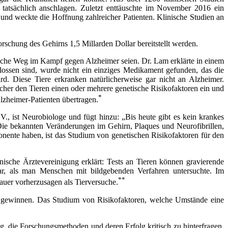
atsächlich anschlagen. Zuletzt enttäuschte im November 2016 ein
d weckte die Hoffnung zahlreicher Patienten. Klinische Studien an
chung des Gehirns 1,5 Millarden Dollar bereitstellt werden.
lsche Weg im Kampf gegen Alzheimer seien. Dr. Lam erklärte in einem
flossen sind, wurde nicht ein einziges Medikament gefunden, das die
d. Diese Tiere erkranken natürlicherweise gar nicht an Alzheimer.
cher den Tieren einen oder mehrere genetische Risikofaktoren ein und
*
Alzheimer-Patienten übertragen.
ist Neurobiologe und fügt hinzu: „Bis heute gibt es kein krankes
Die bekannten Veränderungen im Gehirn, Plaques und Neurofibrillen,
onente haben, ist das Studium von genetischen Risikofaktoren für den
nische Ärztevereinigung erklärt: Tests an Tieren können gravierende
r, als man Menschen mit bildgebenden Verfahren untersuchte. Im
**
auer vorherzusagen als Tierversuche.
en gewinnen. Das Studium von Risikofaktoren, welche Umstände eine
g, die Forschungsmethoden und deren Erfolg kritisch zu hinterfragen.