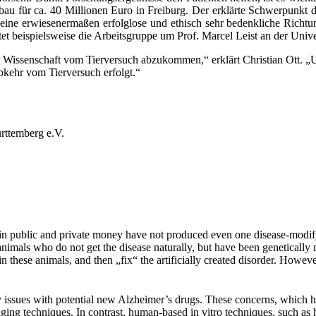
bau für ca. 40 Millionen Euro in Freiburg. Der erklärte Schwerpunkt 
in eine erwiesenermaßen erfolglose und ethisch sehr bedenkliche Rich
 beispielsweise die Arbeitsgruppe um Prof. Marcel Leist an der Univer
der Wissenschaft vom Tierversuch abzukommen,“ erklärt Christian Ott.
Abkehr vom Tierversuch erfolgt.“
temberg e.V.
t in public and private money have not produced even one disease-modifyi
nimals who do not get the disease naturally, but have been genetically 
 in these animals, and then „fix“ the artificially created disorder. Howe
fety issues with potential new Alzheimer’s drugs. These concerns, which 
aging techniques. In contrast, human-based in vitro techniques, such as