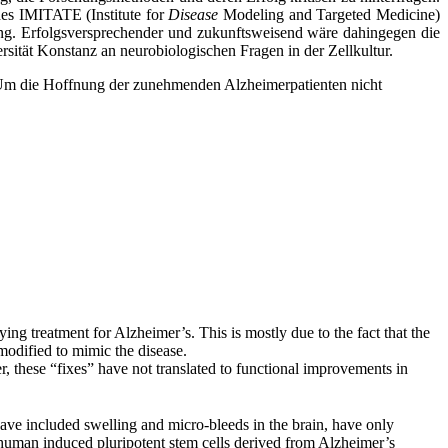
des IMITATE (Institute for
Disease
Modeling and Targeted Medicine)
tung. Erfolgsversprechender und zukunftsweisend wäre dahingegen die
sität Konstanz an neurobiologischen Fragen in der Zellkultur.
 „Um die Hoffnung der zunehmenden Alzheimerpatienten nicht
ng treatment for Alzheimer’s. This is mostly due to the fact that the
modified to mimic the disease.
ver, these “fixes” have not translated to functional improvements in
have included swelling and micro-bleeds in the brain, have only
 human induced pluripotent stem cells derived from Alzheimer’s