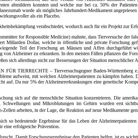
ten abmildern konnten und welche nur bei ca. 50% der Patienten t
lanezumab wurde als mögliches Jahrhundert-Medikament angepriesen un
wirkungsvoller als ein Placebo.
itsbekämpfung verabschiedet, wodurch auch für ein Projekt zur Erfors
ommittee for Responsible Medicine) mahnte, dass Tierversuche der fa
ert Millarden Dollar, welche in öffentliche und private Forschung ge
rwiegende Teil der Forschung an Mäusen und Affen durchgeführt wir
ng von Alzheimer zu erkranken. In den meisten Fällen pflanzen die Fors
eßen sich allerdings nicht zur Besserungen der Situation menschlicher 
HEN FÜR TIERRECHTE – Tierversuchsgegner Baden-Württemberg e.V., 
obleme aufweist, mit welchen Alzheimerpatienten zu kämpfen haben. 
ar nicht auf. Da nur 5% der Alzheimererkrankungen eine genetische Komp
schung sich auf die menschliche Situation konzentrieren. Die amerika
n. Schwellungen und Mikroblutungen im Gehirn wurden erst sichtba
-Zellen arbeiten, in der Lage, die Reaktion auf neue Medikamente gen
 sich so bedeutende Ergebnisse für das Leben der Alzheimerpatient
r eine erfolgreiche Prävention.
scht. Damit Forschungsergebnisse den Patienten helfen, ist es wichti