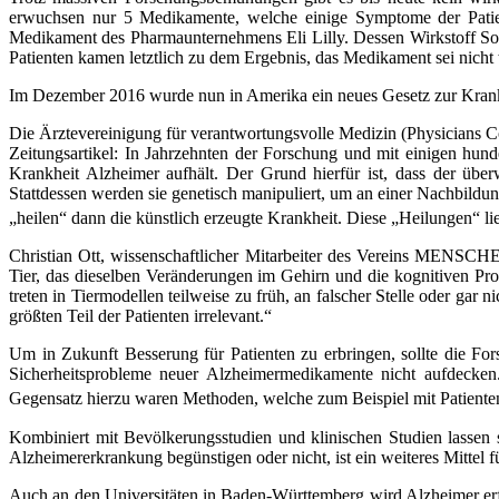
erwuchsen nur 5 Medikamente, welche einige Symptome der Patien
Medikament des Pharmaunternehmens Eli Lilly. Dessen Wirkstoff So
Patienten kamen letztlich zu dem Ergebnis, das Medikament sei nicht 
Im Dezember 2016 wurde nun in Amerika ein neues Gesetz zur Krankhe
Die Ärztevereinigung für verantwortungsvolle Medizin (Physicians C
Zeitungsartikel: In Jahrzehnten der Forschung und mit einigen hund
Krankheit Alzheimer aufhält. Der Grund hierfür ist, dass der übe
Stattdessen werden sie genetisch manipuliert, um an einer Nachbildu
„heilen“ dann die künstlich erzeugte Krankheit. Diese „Heilungen“ li
Christian Ott, wissenschaftlicher Mitarbeiter des Vereins MENSC
Tier, das dieselben Veränderungen im Gehirn und die kognitiven Pr
treten in Tiermodellen teilweise zu früh, an falscher Stelle oder g
größten Teil der Patienten irrelevant.“
Um in Zukunft Besserung für Patienten zu erbringen, sollte die For
Sicherheitsprobleme neuer Alzheimermedikamente nicht aufdecke
Gegensatz hierzu waren Methoden, welche zum Beispiel mit Patienten
Kombiniert mit Bevölkerungsstudien und klinischen Studien lassen
Alzheimererkrankung begünstigen oder nicht, ist ein weiteres Mittel fü
Auch an den Universitäten in Baden-Württemberg wird Alzheimer erfor