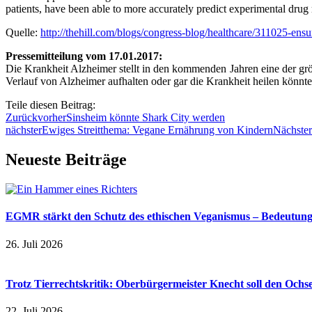
patients, have been able to more accurately predict experimental dru
Quelle:
http://thehill.com/blogs/congress-blog/healthcare/311025-ensu
Pressemitteilung vom 17.01.2017:
Die Krankheit Alzheimer stellt in den kommenden Jahren eine der g
Verlauf von Alzheimer aufhalten oder gar die Krankheit heilen könnte
Teile diesen Beitrag:
Zurück
vorher
Sinsheim könnte Shark City werden
nächster
Ewiges Streitthema: Vegane Ernährung von Kindern
Nächster
Neueste Beiträge
EGMR stärkt den Schutz des ethischen Veganismus – Bedeutung a
26. Juli 2026
Trotz Tierrechtskritik: Oberbürgermeister Knecht soll den Och
22. Juli 2026