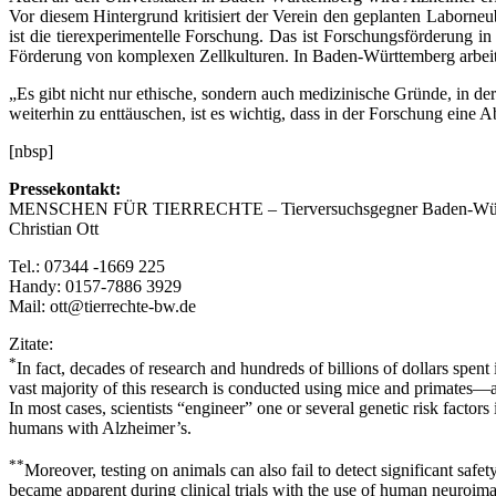
Vor diesem Hintergrund kritisiert der Verein den geplanten Laborneu
ist die tierexperimentelle Forschung. Das ist Forschungsförderung 
Förderung von komplexen Zellkulturen. In Baden-Württemberg arbeitet
„Es gibt nicht nur ethische, sondern auch medizinische Gründe, in 
weiterhin zu enttäuschen, ist es wichtig, dass in der Forschung eine 
[nbsp]
Pressekontakt:
MENSCHEN FÜR TIERRECHTE – Tierversuchsgegner Baden-Würt
Christian Ott
Tel.: 07344 -1669 225
Handy: 0157-7886 3929
Mail: ott@tierrechte-bw.de
Zitate:
*
In fact, decades of research and hundreds of billions of dollars spen
vast majority of this research is conducted using mice and primates—a
In most cases, scientists “engineer” one or several genetic risk factors
humans with Alzheimer’s.
**
Moreover, testing on animals can also fail to detect significant sa
became apparent during clinical trials with the use of human neuroim