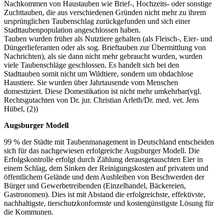
Nachkommen von Haustauben wie Brief-, Hochzeits- oder sonstige
Zuchttauben, die aus verschiedenen Gründen nicht mehr zu ihrem
ursprünglichen Taubenschlag zurückgefunden und sich einer
Stadttaubenpopulation angeschlossen haben.
Tauben wurden früher als Nutztiere gehalten (als Fleisch-, Eier- und
Düngerlieferanten oder als sog. Brieftauben zur Übermittlung von
Nachrichten), als sie dann nicht mehr gebraucht wurden, wurden
viele Taubenschläge geschlossen. Es handelt sich bei den
Stadttauben somit nicht um Wildtiere, sondern um obdachlose
Haustiere. Sie wurden über Jahrtausende vom Menschen
domestiziert. Diese Domestikation ist nicht mehr umkehrbar(vgl.
Rechtsgutachten von Dr. jur. Christian Arleth/Dr. med. vet. Jens
Hübel, (2))
Augsburger Modell
99 % der Städte mit Taubenmanagement in Deutschland entscheiden
sich für das nachgewiesen erfolgreiche Augsburger Modell. Die
Erfolgskontrolle erfolgt durch Zählung derausgetauschten Eier in
einem Schlag, dem Sinken der Reinigungskosten auf privatem und
öffentlichem Gelände und dem Ausbleiben von Beschwerden der
Bürger und Gewerbetreibenden (Einzelhandel, Bäckereien,
Gastronomen). Dies ist mit Abstand die erfolgreichste, effektivste,
nachhaltigste, tierschutzkonformste und kostengünstigste Lösung für
die Kommunen.