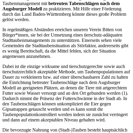
Taubenmanagement mit
betreuten Tabenschlägen nach dem
Augsburger Modell
zu praktizieren. Mit Hilfe einer Förderung
durch das Land Baden-Württemberg könnte dieses große Problem
gelöst werden.
In regelmäßigen Abständen erreichen unseren Verein Bitten von
Bürger*innen, sie bei der Umsetzung eines tierschutz-adäquaten
Stadttaubenmanagements zu unterstützen. Einerseits sehen viele
Gemeinden die Stadttaubensituation als Störfaktor, andererseits gibt
es wenig Bereitschaft, da die Mittel fehlen, sich der Situation
angemessen anzunehmen.
Dabei ist die einzige wirksame und tierschutzgerechte sowie auch
tierschutzrechtlich akzeptable Methode, um Taubenpopulationen auf
Dauer zu verkleinern bzw. auf einer überschaubaren Zahl zu halten
die Einrichtung betreuter Taubenschläge nach dem Augsburger
Modell an geeigneten Plätzen, an denen die Tiere mit artgerechtem
Futter sowie Wasser versorgt und an den Ort gebunden werden (1).
Dadurch nimmt die Präsenz der Futterschwärme in der Stadt ab. In
den Taubenschlägen können unkompliziert die Eier gegen
Gipsatrappen getauscht werden und es kann somit die
Taubenpopulationkontrolliert werden indem sie zunächst verringert
und dann auf einem akzeptablen Niveau gehalten wird.
Die bevorzugte Nahrung von (Stadt-)Tauben besteht hauptsächlich