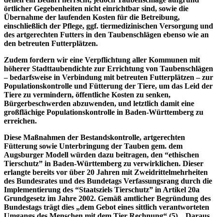
örtlicher Gegebenheiten nicht einrichtbar sind, sowie die
Übernahme der laufenden Kosten für die Betreibung,
einschließlich der Pflege, ggf. tiermedizinischen Versorgung und
des artgerechten Futters in den Taubenschlägen ebenso wie an
den betreuten Futterplätzen.
Zudem fordern wir eine Verpflichtung aller Kommunen mit
höherer Stadttaubendichte zur Errichtung von Taubenschlägen
– bedarfsweise in Verbindung mit betreuten Futterplätzen – zur
Populationskontrolle und Fütterung der Tiere, um das Leid der
Tiere zu vermindern, öffentliche Kosten zu senken,
Bürgerbeschwerden abzuwenden, und letztlich damit eine
großflächige Populationskontrolle in Baden-Württemberg zu
erreichen.
Diese Maßnahmen der Bestandskontrolle, artgerechten
Fütterung sowie Unterbringung der Tauben gem. dem
Augsburger Modell würden dazu beitragen, den “ethischen
Tierschutz” in Baden-Württemberg zu verwirklichen. Dieser
erlangte bereits vor über 20 Jahren mit Zweidrittelmehrheiten
des Bundesrates und des Bundetags Verfassungsrang durch die
Implementierung des “Staatsziels Tierschutz” in Artikel 20a
Grundgesetz im Jahre 2002. Gemäß amtlicher Begründung des
Bundestags trägt dies „dem Gebot eines sittlich verantworteten
Umgangs des Menschen mit dem Tier Rechnung“ (5). „Daraus