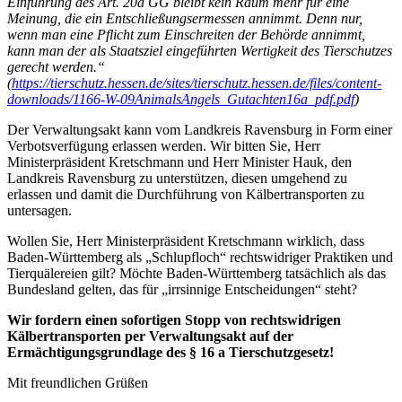
Einführung des Art. 20a GG bleibt kein Raum mehr für eine
Meinung, die ein Entschließungsermessen annimmt. Denn nur,
wenn man eine Pflicht zum Einschreiten der Behörde annimmt,
kann man der als Staatsziel eingeführten Wertigkeit des Tierschutzes
gerecht werden.“
(
https://tierschutz.hessen.de/sites/tierschutz.hessen.de/files/content-
downloads/1166-W-09AnimalsAngels_Gutachten16a_pdf.pdf
)
Der Verwaltungsakt kann vom Landkreis Ravensburg in Form einer
Verbotsverfügung erlassen werden. Wir bitten Sie, Herr
Ministerpräsident Kretschmann und Herr Minister Hauk, den
Landkreis Ravensburg zu unterstützen, diesen umgehend zu
erlassen und damit die Durchführung von Kälbertransporten zu
untersagen.
Wollen Sie, Herr Ministerpräsident Kretschmann wirklich, dass
Baden-Württemberg als „Schlupfloch“ rechtswidriger Praktiken und
Tierquälereien gilt? Möchte Baden-Württemberg tatsächlich als das
Bundesland gelten, das für „irrsinnige Entscheidungen“ steht?
Wir fordern einen sofortigen Stopp von rechtswidrigen
Kälbertransporten per Verwaltungsakt auf der
Ermächtigungsgrundlage des § 16 a Tierschutzgesetz!
Mit freundlichen Grüßen