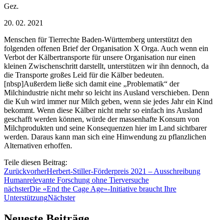
Gez.
20. 02. 2021
Menschen für Tierrechte Baden-Württemberg unterstützt den
folgenden offenen Brief der Organisation X Orga. Auch wenn ein
Verbot der Kälbertransporte für unsere Organisation nur einen
kleinen Zwischenschritt darstellt, unterstützen wir ihn dennoch, da
die Transporte großes Leid für die Kälber bedeuten.
[nbsp]Außerdem ließe sich damit eine „Problematik“ der
Milchindustrie nicht mehr so leicht ins Ausland verschieben. Denn
die Kuh wird immer nur Milch geben, wenn sie jedes Jahr ein Kind
bekommt. Wenn diese Kälber nicht mehr so einfach ins Ausland
geschafft werden können, würde der massenhafte Konsum von
Milchprodukten und seine Konsequenzen hier im Land sichtbarer
werden. Daraus kann man sich eine Hinwendung zu pflanzlichen
Alternativen erhoffen.
Teile diesen Beitrag:
Zurück
vorher
Herbert-Stiller-Förderpreis 2021 – Ausschreibung
Humanrelevante Forschung ohne Tierversuche
nächster
Die «End the Cage Age»-Initiative braucht Ihre
Unterstützung
Nächster
Neueste Beiträge