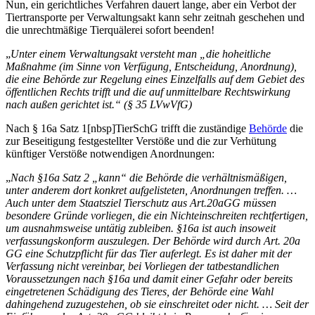
Nun, ein gerichtliches Verfahren dauert lange, aber ein Verbot der
Tiertransporte per Verwaltungsakt kann sehr zeitnah geschehen und
die unrechtmäßige Tierquälerei sofort beenden!
„
Unter einem Verwaltungsakt versteht man „die hoheitliche
Maßnahme (im Sinne von Verfügung, Entscheidung, Anordnung),
die eine Behörde zur Regelung eines Einzelfalls auf dem Gebiet des
öffentlichen Rechts trifft und die auf unmittelbare Rechtswirkung
nach außen gerichtet ist.“
(§ 35 LVwVfG)
Nach § 16a Satz 1[nbsp]TierSchG trifft die zuständige
Behörde
die
zur Beseitigung festgestellter Verstöße und die zur Verhütung
künftiger Verstöße notwendigen Anordnungen:
„
Nach §16a Satz 2 „kann“ die Behörde die verhältnismäßigen,
unter anderem dort konkret aufgelisteten, Anordnungen treffen. …
Auch unter dem Staatsziel Tierschutz aus Art.20aGG müssen
besondere Gründe vorliegen, die ein Nichteinschreiten rechtfertigen,
um ausnahmsweise untätig zubleiben. §16a ist auch insoweit
verfassungskonform auszulegen. Der Behörde wird durch Art. 20a
GG eine Schutzpflicht für das Tier auferlegt. Es ist daher mit der
Verfassung nicht vereinbar, bei Vorliegen der tatbestandlichen
Voraussetzungen nach §16a und damit einer Gefahr oder bereits
eingetretenen Schädigung des Tieres, der Behörde eine Wahl
dahingehend zuzugestehen, ob sie einschreitet oder nicht. … Seit der