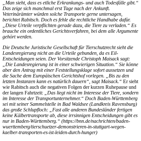
„Man sieht, dass es etliche Erkrankungs- und auch Todesfälle gibt.“
Das zeige sich manchmal erst Tage nach der Ankunft.
Veterinärämter würden solche Transporte gerne untersagen,
berichtet Rabitsch. Doch es fehle die rechtliche Handhabe dafür.
„Diese Urteile verpflichten gerade dazu, die Tiere zu verladen.“ Es
brauche ein ordentliches Gerichtsverfahren, bei dem alle Argumente
gehört werden.
Die Deutsche Juristische Gesellschaft für Tierschutzrecht sieht die
Landesregierung nicht an die Urteile gebunden, da es Eil-
Entscheidungen seien. Der Vorsitzende Christoph Maisack sagt:
„Die Landesregierung ist in einer schwierigen Situation.“ Sie könne
aber den Antrag mit einer Feststellungsklage sofort aussetzen und
die Sache dem Europäischen Gerichtshof vorlegen. „Bis zu den
letzten Instanzen kann es natürlich dauern“, sagt Maisack.“
Er sieht
wie Rabitsch auch die negativen Folgen der kurzen Ruhepause und
der langen Fahrtzeit:
„Das liegt nicht im Interesse der Tiere, sondern
im Interesse der Transportunternehmer.“ Doch Baden-Württemberg
sei mit seiner Sammelstelle in Bad Waldsee (Landkreis Ravensburg)
das große Schlupfloch: „Fast alle anderen Bundesländer fertigen
keine Kälbertransporte ab, diese irrsinnigen Entscheidungen gibt es
nur in Baden-Württemberg.“ (
https://bnn.de/nachrichten/baden-
wuerttemberg/tierschuetzer-demonstrieren-in-stuttgart-wegen-
kaelber-transporten-es-ist-leiden-durch-hunger)