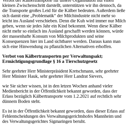
Verbot der Kälbertransporte für unsere Organisation nur einen
kleinen Zwischenschritt darstellt, unterstützen wir ihn dennoch, da
die Transporte großes Leid für die Kälber bedeuten. Außerdem ließe
sich damit eine „Problematik“ der Milchindustrie nicht mehr so
leicht ins Ausland verschieben. Denn die Kuh wird immer nur Milch
geben, wenn sie jedes Jahr ein Kind bekommt. Wenn diese Kälber
nicht mehr so einfach ins Ausland geschafft werden können, würde
der massenhafte Konsum von Milchprodukten und seine
Konsequenzen hier im Land sichtbarer werden. Daraus kann man
sich eine Hinwendung zu pflanzlichen Alternativen erhoffen.
Verbot von Kälbertransporten per Verwaltungsakt;
Ermächtigungsgrundlage § 16 a Tierschutzgesetz
Sehr geehrter Herr Ministerpräsident Kretschmann, sehr geehrter
Herr Minister Hauk, sehr geehrter Herr Landrat Sievers,
wie Sie sicher wissen, ist in den letzen Wochen anhand vieler
Medienbericht in der Öffentlichkeit bekannt geworden, dass der
Erlass bezüglich Kälbertransporte vom 1.2.2021 auf rechtlich sehr
dünnem Boden steht.
Es ist in der Öffentlichkeit bekannt geworden, dass dieser Erlass auf
Fehlentscheidungen des Verwaltungsgerichtshofes Mannheim und
des Verwaltungsgerichtes Sigmaringen beruht.