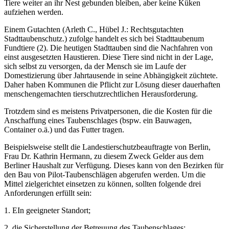
Tiere weiter an ihr Nest gebunden bleiben, aber keine Küken
aufziehen werden.
Einem Gutachten (Arleth C., Hübel J.: Rechtsgutachten
Stadttaubenschutz.) zufolge handelt es sich bei Stadttaubenum
Fundtiere (2). Die heutigen Stadttauben sind die Nachfahren von
einst ausgesetzten Haustieren. Diese Tiere sind nicht in der Lage,
sich selbst zu versorgen, da der Mensch sie im Laufe der
Domestizierung über Jahrtausende in seine Abhängigkeit züchtete.
Daher haben Kommunen die Pflicht zur Lösung dieser dauerhaften
menschengemachten tierschutzrechtlichen Herausforderung.
Trotzdem sind es meistens Privatpersonen, die die Kosten für die
Anschaffung eines Taubenschlages (bspw. ein Bauwagen,
Container o.ä.) und das Futter tragen.
Beispielsweise stellt die Landestierschutzbeauftragte von Berlin,
Frau Dr. Kathrin Hermann, zu diesem Zweck Gelder aus dem
Berliner Haushalt zur Verfügung. Dieses kann von den Bezirken für
den Bau von Pilot-Taubenschlägen abgerufen werden. Um die
Mittel zielgerichtet einsetzen zu können, sollten folgende drei
Anforderungen erfüllt sein:
1. EIn geeigneter Standort;
2. die Sicherstellung der Betreuung des Taubenschlages;