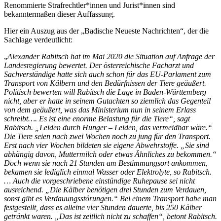
Renommierte Strafrechtler*innen und Jurist*innen sind
bekanntermaßen dieser Auffassung.
Hier ein Auszug aus der „Badische Neueste Nachrichten“, der die
Sachlage verdeutlicht:
„
Alexander Rabitsch hat im Mai 2020 die Situation auf Anfrage der
Landesregierung bewertet. Der österreichische Facharzt und
Sachverständige hatte sich auch schon für das EU-Parlament zum
Transport von Kälbern und den Bedürfnissen der Tiere geäußert.
Politisch bewerten will Rabitsch die Lage in Baden-Württemberg
nicht, aber er hatte in seinem Gutachten so ziemlich das Gegenteil
von dem geäußert, was das Ministerium nun in seinem Erlass
schreibt…. Es ist eine enorme Belastung für die Tiere“, sagt
Rabitsch. „Leiden durch Hunger – Leiden, das vermeidbar wäre.“
Die Tiere seien nach zwei Wochen noch zu jung für den Transport.
Erst nach vier Wochen bildeten sie eigene Abwehrstoffe. „Sie sind
abhängig davon, Muttermilch oder etwas Ähnliches zu bekommen.“
Doch wenn sie nach 21 Stunden am Bestimmungsort ankommen,
bekamen sie lediglich einmal Wasser oder Elektrolyte, so Rabitsch.
… Auch die vorgeschriebene einstündige Ruhepause sei nicht
ausreichend. „Die Kälber benötigen drei Stunden zum Verdauen,
sonst gibt es Verdauungsstörungen.“ Bei einem Transport habe man
festgestellt, dass es alleine vier Stunden dauerte, bis 250 Kälber
getränkt waren. „Das ist zeitlich nicht zu schaffen“, betont Rabitsch.