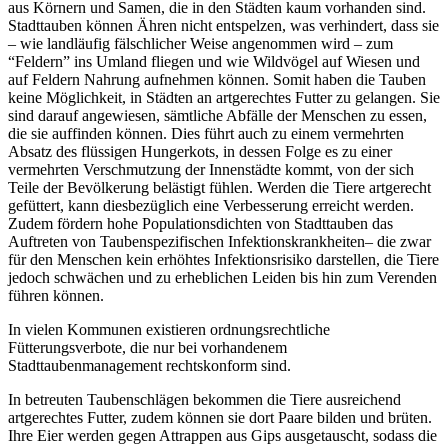
aus Körnern und Samen, die in den Städten kaum vorhanden sind.
Stadttauben können Ähren nicht entspelzen, was verhindert, dass sie
– wie landläufig fälschlicher Weise angenommen wird – zum
“Feldern” ins Umland fliegen und wie Wildvögel auf Wiesen und
auf Feldern Nahrung aufnehmen können. Somit haben die Tauben
keine Möglichkeit, in Städten an artgerechtes Futter zu gelangen. Sie
sind darauf angewiesen, sämtliche Abfälle der Menschen zu essen,
die sie auffinden können. Dies führt auch zu einem vermehrten
Absatz des flüssigen Hungerkots, in dessen Folge es zu einer
vermehrten Verschmutzung der Innenstädte kommt, von der sich
Teile der Bevölkerung belästigt fühlen. Werden die Tiere artgerecht
gefüttert, kann diesbezüglich eine Verbesserung erreicht werden.
Zudem fördern hohe Populationsdichten von Stadttauben das
Auftreten von Taubenspezifischen Infektionskrankheiten– die zwar
für den Menschen kein erhöhtes Infektionsrisiko darstellen, die Tiere
jedoch schwächen und zu erheblichen Leiden bis hin zum Verenden
führen können.
In vielen Kommunen existieren ordnungsrechtliche
Fütterungsverbote, die nur bei vorhandenem
Stadttaubenmanagement rechtskonform sind.
In betreuten Taubenschlägen bekommen die Tiere ausreichend
artgerechtes Futter, zudem können sie dort Paare bilden und brüten.
Ihre Eier werden gegen Attrappen aus Gips ausgetauscht, sodass die