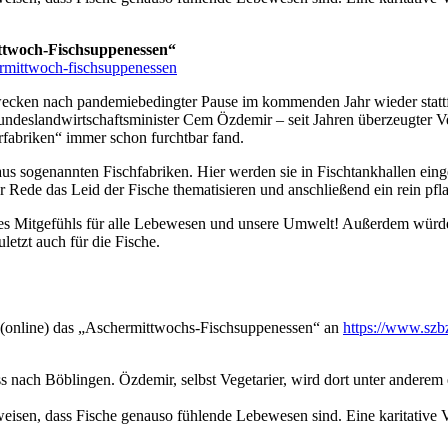
ttwoch-Fischsuppenessen“
ermittwoch-fischsuppenessen
ecken nach pandemiebedingter Pause im kommenden Jahr wieder stattfin
undeslandwirtschaftsminister Cem Özdemir – seit Jahren überzeugter V
rfabriken“ immer schon furchtbar fand.
us sogenannten Fischfabriken. Hier werden sie in Fischtankhallen einges
er Rede das Leid der Fische thematisieren und anschließend ein rein pf
n des Mitgefühls für alle Lebewesen und unsere Umwelt! Außerdem würd
letzt auch für die Fische.
 (online) das „Aschermittwochs-Fischsuppenessen“ an
https://www.szb
ch Böblingen. Özdemir, selbst Vegetarier, wird dort unter anderem ein
weisen, dass Fische genauso fühlende Lebewesen sind. Eine karitative