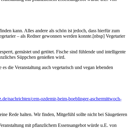
den kann. Alles andere als schön ist jedoch, dass hierfür zum
egetarier – als Redner gewonnen werden konnte.
[nbsp]
Vegetarier
perrt, gemästet und getötet. Fische sind fühlende und intelligente
lanzliches Süppchen genießen wird.
e es die Veranstaltung auch vegetarisch und vegan lebenden
z.de/nachrichten/cem-ozdemir-beim-boeblinger-aschermittwoch-
e Rede halten. Wir finden, Mitgefühl sollte nicht bei Säugetieren
 Veranstaltung mit pflanzlichem Essensangebot würde u.E. von