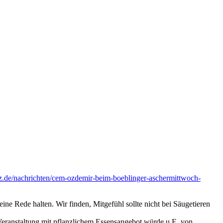
z.de/nachrichten/cem-ozdemir-beim-boeblinger-aschermittwoch-
e Rede halten. Wir finden, Mitgefühl sollte nicht bei Säugetieren
 Veranstaltung mit pflanzlichem Essensangebot würde u.E. von