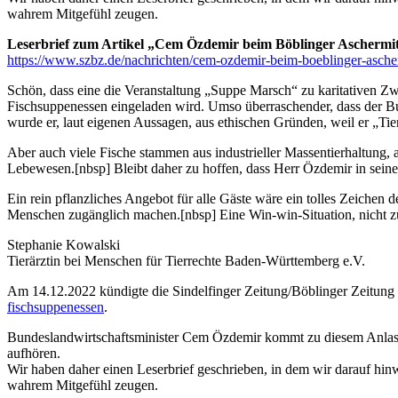
wahrem Mitgefühl zeugen.
Leserbrief zum Artikel „Cem Özdemir beim Böblinger Aschermi
https://www.szbz.de/nachrichten/cem-ozdemir-beim-boeblinger-asch
Schön, dass eine die Veranstaltung „Suppe Marsch“ zu karitativen Zw
Fischsuppenessen eingeladen wird. Umso überraschender, dass der B
wurde er, laut eigenen Aussagen, aus ethischen Gründen, weil er „Tie
Aber auch viele Fische stammen aus industrieller Massentierhaltung, a
Lebewesen.
[nbsp]
Bleibt daher zu hoffen, dass Herr Özdemir in sein
Ein rein pflanzliches Angebot für alle Gäste wäre ein tolles Zeiche
Menschen zugänglich machen.
[nbsp]
Eine Win-win-Situation, nicht zu
Stephanie Kowalski
Tierärztin bei Menschen für Tierrechte Baden-Württemberg e.V.
Am 14.12.2022 kündigte die Sindelfinger Zeitung/Böblinger Zeitung
fischsuppenessen
.
Bundeslandwirtschaftsminister Cem Özdemir kommt zu diesem Anlass na
aufhören.
Wir haben daher einen Leserbrief geschrieben, in dem wir darauf hin
wahrem Mitgefühl zeugen.