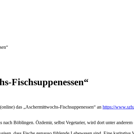
sen“
hs-Fischsuppenessen“
 (online) das „Aschermittwochs-Fischsuppenessen“ an
https://www.szb
ch Böblingen. Özdemir, selbst Vegetarier, wird dort unter anderem ein
weisen, dass Fische genauso fühlende Lebewesen sind. Eine karitative