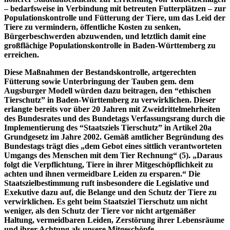
– bedarfsweise in Verbindung mit betreuten Futterplätzen – zur
Populationskontrolle und Fütterung der Tiere, um das Leid der
Tiere zu vermindern, öffentliche Kosten zu senken,
Bürgerbeschwerden abzuwenden, und letztlich damit eine
großflächige Populationskontrolle in Baden-Württemberg zu
erreichen.
Diese Maßnahmen der Bestandskontrolle, artgerechten
Fütterung sowie Unterbringung der Tauben gem. dem
Augsburger Modell würden dazu beitragen, den “ethischen
Tierschutz” in Baden-Württemberg zu verwirklichen. Dieser
erlangte bereits vor über 20 Jahren mit Zweidrittelmehrheiten
des Bundesrates und des Bundetags Verfassungsrang durch die
Implementierung des “Staatsziels Tierschutz” in Artikel 20a
Grundgesetz im Jahre 2002. Gemäß amtlicher Begründung des
Bundestags trägt dies „dem Gebot eines sittlich verantworteten
Umgangs des Menschen mit dem Tier Rechnung“ (5). „Daraus
folgt die Verpflichtung, Tiere in ihrer Mitgeschöpflichkeit zu
achten und ihnen vermeidbare Leiden zu ersparen.“ Die
Staatszielbestimmung ruft insbesondere die Legislative und
Exekutive dazu auf, die Belange und den Schutz der Tiere zu
verwirklichen. Es geht beim Staatsziel Tierschutz um nicht
weniger, als den Schutz der Tiere vor nicht artgemäßer
Haltung, vermeidbaren Leiden, Zerstörung ihrer Lebensräume
und ihrer Achtung als unsere Mitgeschöpfe.