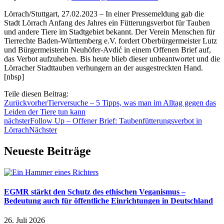
Lörrach/Stuttgart, 27.02.2023 – In einer Pressemeldung gab die
Stadt Lörrach Anfang des Jahres ein Fütterungsverbot für Tauben
und andere Tiere im Stadtgebiet bekannt. Der Verein Menschen für
Tierrechte Baden-Württemberg e.V. fordert Oberbürgermeister Lutz
und Bürgermeisterin Neuhöfer-Avdić in einem Offenen Brief auf,
das Verbot aufzuheben. Bis heute blieb dieser unbeantwortet und die
Lörracher Stadttauben verhungern an der ausgestreckten Hand.
[nbsp]
Teile diesen Beitrag:
Zurück
vorher
Tierversuche – 5 Tipps, was man im Alltag gegen das
Leiden der Tiere tun kann
nächster
Follow Up – Offener Brief: Taubenfütterungsverbot in
Lörrach
Nächster
Neueste Beiträge
EGMR stärkt den Schutz des ethischen Veganismus –
Bedeutung auch für öffentliche Einrichtungen in Deutschland
26. Juli 2026