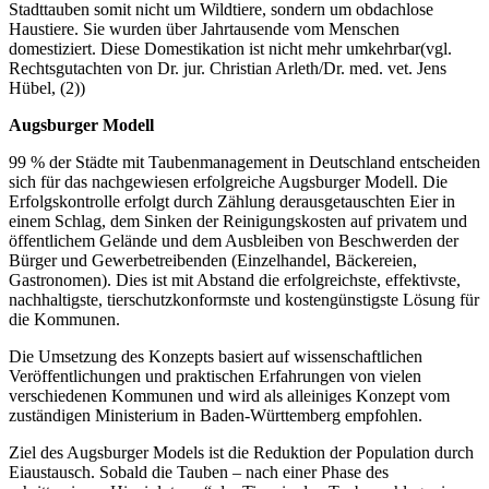
Stadttauben somit nicht um Wildtiere, sondern um obdachlose
Haustiere. Sie wurden über Jahrtausende vom Menschen
domestiziert. Diese Domestikation ist nicht mehr umkehrbar(vgl.
Rechtsgutachten von Dr. jur. Christian Arleth/Dr. med. vet. Jens
Hübel, (2))
Augsburger Modell
99 % der Städte mit Taubenmanagement in Deutschland entscheiden
sich für das nachgewiesen erfolgreiche Augsburger Modell. Die
Erfolgskontrolle erfolgt durch Zählung derausgetauschten Eier in
einem Schlag, dem Sinken der Reinigungskosten auf privatem und
öffentlichem Gelände und dem Ausbleiben von Beschwerden der
Bürger und Gewerbetreibenden (Einzelhandel, Bäckereien,
Gastronomen). Dies ist mit Abstand die erfolgreichste, effektivste,
nachhaltigste, tierschutzkonformste und kostengünstigste Lösung für
die Kommunen.
Die Umsetzung des Konzepts basiert auf wissenschaftlichen
Veröffentlichungen und praktischen Erfahrungen von vielen
verschiedenen Kommunen und wird als alleiniges Konzept vom
zuständigen Ministerium in Baden-Württemberg empfohlen.
Ziel des Augsburger Models ist die Reduktion der Population durch
Eiaustausch. Sobald die Tauben – nach einer Phase des