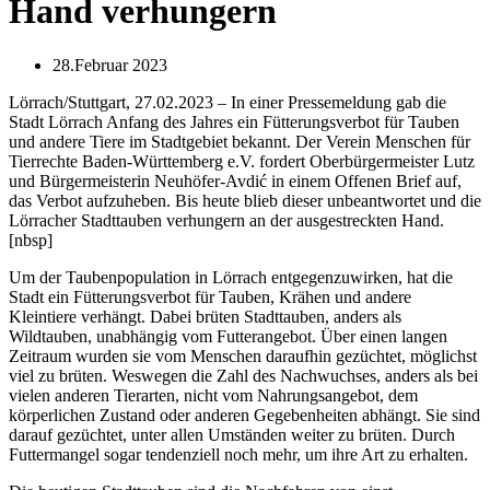
Hand verhungern
28.Februar 2023
Lörrach/Stuttgart, 27.02.2023 – In einer Pressemeldung gab die
Stadt Lörrach Anfang des Jahres ein Fütterungsverbot für Tauben
und andere Tiere im Stadtgebiet bekannt. Der Verein Menschen für
Tierrechte Baden-Württemberg e.V. fordert Oberbürgermeister Lutz
und Bürgermeisterin Neuhöfer-Avdić in einem Offenen Brief auf,
das Verbot aufzuheben. Bis heute blieb dieser unbeantwortet und die
Lörracher Stadttauben verhungern an der ausgestreckten Hand.
[nbsp]
Um der Taubenpopulation in Lörrach entgegenzuwirken, hat die
Stadt ein Fütterungsverbot für Tauben, Krähen und andere
Kleintiere verhängt. Dabei brüten Stadttauben, anders als
Wildtauben, unabhängig vom Futterangebot. Über einen langen
Zeitraum wurden sie vom Menschen daraufhin gezüchtet, möglichst
viel zu brüten. Weswegen die Zahl des Nachwuchses, anders als bei
vielen anderen Tierarten, nicht vom Nahrungsangebot, dem
körperlichen Zustand oder anderen Gegebenheiten abhängt. Sie sind
darauf gezüchtet, unter allen Umständen weiter zu brüten. Durch
Futtermangel sogar tendenziell noch mehr, um ihre Art zu erhalten.