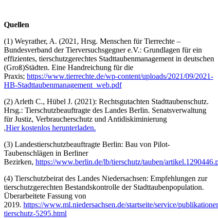
Quellen
(1) Weyrather, A. (2021, Hrsg. Menschen für Tierrechte –
Bundesverband der Tierversuchsgegner e.V.: Grundlagen für ein
effizientes, tierschutzgerechtes Stadttaubenmanagement in deutschen
(Groß)Städten. Eine Handreichung für die
Praxis;
https://www.tierrechte.de/wp-content/uploads/2021/09/2021-
HB-Stadttaubenmanagement_web.pdf
(2) Arleth C., Hübel J. (2021): Rechtsgutachten Stadttaubenschutz.
Hrsg.: Tierschutzbeauftragte des Landes Berlin. Senatsverwaltung
für Justiz, Verbraucherschutz und Antidiskiminierung
,
Hier kostenlos herunterladen.
(3) Landestierschutzbeauftragte Berlin: Bau von Pilot-
Taubenschlägen in Berliner
Bezirken,
https://www.berlin.de/lb/tierschutz/tauben/artikel.1290446.
(4) Tierschutzbeirat des Landes Niedersachsen: Empfehlungen zur
tierschutzgerechten Bestandskontrolle der Stadttaubenpopulation.
Überarbeitete Fassung von
2019.
https://www.ml.niedersachsen.de/startseite/service/publikation
tierschutz-5295.html