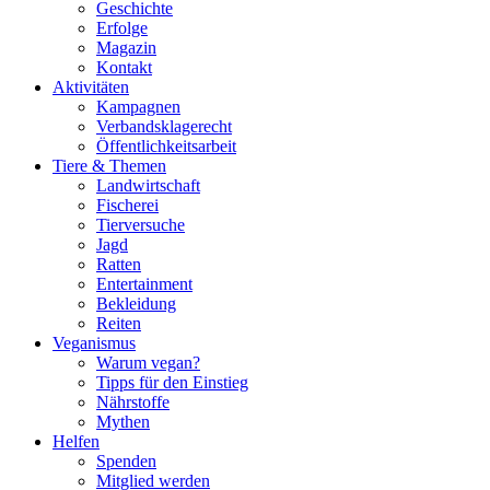
Geschichte
Erfolge
Magazin
Kontakt
Aktivitäten
Kampagnen
Verbandsklagerecht
Öffentlichkeitsarbeit
Tiere & Themen
Landwirtschaft
Fischerei
Tierversuche
Jagd
Ratten
Entertainment
Bekleidung
Reiten
Veganismus
Warum vegan?
Tipps für den Einstieg
Nährstoffe
Mythen
Helfen
Spenden
Mitglied werden