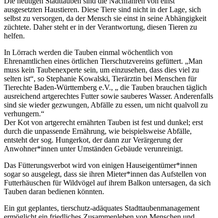
Die heutigen Stadttauben sind die Nachfahren von einst
ausgesetzten Haustieren. Diese Tiere sind nicht in der Lage, sich
selbst zu versorgen, da der Mensch sie einst in seine Abhängigkeit
züchtete. Daher steht er in der Verantwortung, diesen Tieren zu
helfen.
In Lörrach werden die Tauben einmal wöchentlich von
Ehrenamtlichen eines örtlichen Tierschutzvereins gefüttert. „Man
muss kein Taubenexperte sein, um einzusehen, dass dies viel zu
selten ist“, so Stephanie Kowalski, Tierärztin bei Menschen für
Tierechte Baden-Württemberg e.V., „ die Tauben brauchen täglich
ausreichend artgerechtes Futter sowie sauberes Wasser. Anderenfalls
sind sie wieder gezwungen, Abfälle zu essen, um nicht qualvoll zu
verhungern.“
Der Kot von artgerecht ernährten Tauben ist fest und dunkel; erst
durch die unpassende Ernährung, wie beispielsweise Abfälle,
entsteht der sog. Hungerkot, der dann zur Verärgerung der
Anwohner*innen unter Umständen Gebäude verunreinigt.
Das Fütterungsverbot wird von einigen Hauseigentümer*innen
sogar so ausgelegt, dass sie ihren Mieter*innen das Aufstellen von
Futterhäuschen für Wildvögel auf ihrem Balkon untersagen, da sich
Tauben daran bedienen könnten.
Ein gut geplantes, tierschutz-adäquates Stadttaubenmanagement
ermöglicht ein friedliches Zusammenleben von Menschen und