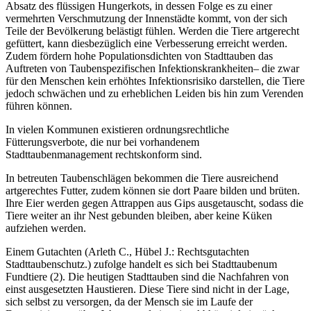
Absatz des flüssigen Hungerkots, in dessen Folge es zu einer
vermehrten Verschmutzung der Innenstädte kommt, von der sich
Teile der Bevölkerung belästigt fühlen. Werden die Tiere artgerecht
gefüttert, kann diesbezüglich eine Verbesserung erreicht werden.
Zudem fördern hohe Populationsdichten von Stadttauben das
Auftreten von Taubenspezifischen Infektionskrankheiten– die zwar
für den Menschen kein erhöhtes Infektionsrisiko darstellen, die Tiere
jedoch schwächen und zu erheblichen Leiden bis hin zum Verenden
führen können.
In vielen Kommunen existieren ordnungsrechtliche
Fütterungsverbote, die nur bei vorhandenem
Stadttaubenmanagement rechtskonform sind.
In betreuten Taubenschlägen bekommen die Tiere ausreichend
artgerechtes Futter, zudem können sie dort Paare bilden und brüten.
Ihre Eier werden gegen Attrappen aus Gips ausgetauscht, sodass die
Tiere weiter an ihr Nest gebunden bleiben, aber keine Küken
aufziehen werden.
Einem Gutachten (Arleth C., Hübel J.: Rechtsgutachten
Stadttaubenschutz.) zufolge handelt es sich bei Stadttaubenum
Fundtiere (2). Die heutigen Stadttauben sind die Nachfahren von
einst ausgesetzten Haustieren. Diese Tiere sind nicht in der Lage,
sich selbst zu versorgen, da der Mensch sie im Laufe der