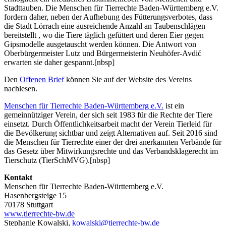
Stadttauben. Die Menschen für Tierrechte Baden-Württemberg e.V.
fordern daher, neben der Aufhebung des Fütterungsverbotes, dass
die Stadt Lörrach eine ausreichende Anzahl an Taubenschlägen
bereitstellt , wo die Tiere täglich gefüttert und deren Eier gegen
Gipsmodelle ausgetauscht werden können. Die Antwort von
Oberbürgermeister Lutz und Bürgermeisterin Neuhöfer-Avdić
erwarten sie daher gespannt.
[nbsp]
Den
Offenen Brief
können Sie auf der Website des Vereins
nachlesen.
Menschen für Tierrechte Baden-Württemberg e.V.
ist ein
gemeinnütziger Verein, der sich seit 1983 für die Rechte der Tiere
einsetzt. Durch Öffentlichkeitsarbeit macht der Verein Tierleid für
die Bevölkerung sichtbar und zeigt Alternativen auf. Seit 2016 sind
die Menschen für Tierrechte einer der drei anerkannten Verbände für
das Gesetz über Mitwirkungsrechte und das Verbandsklagerecht im
Tierschutz (TierSchMVG).[nbsp]
Kontakt
Menschen für Tierrechte Baden-Württemberg e.V.
Hasenbergsteige 15
70178 Stuttgart
www.tierrechte-bw.de
Stephanie Kowalski,
kowalski@tierrechte-bw.de