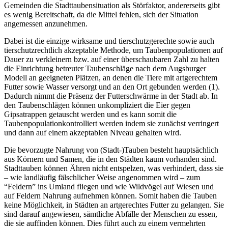
Gemeinden die Stadttaubensituation als Störfaktor, andererseits gibt
es wenig Bereitschaft, da die Mittel fehlen, sich der Situation
angemessen anzunehmen.
Dabei ist die einzige wirksame und tierschutzgerechte sowie auch
tierschutzrechtlich akzeptable Methode, um Taubenpopulationen auf
Dauer zu verkleinern bzw. auf einer überschaubaren Zahl zu halten
die Einrichtung betreuter Taubenschläge nach dem Augsburger
Modell an geeigneten Plätzen, an denen die Tiere mit artgerechtem
Futter sowie Wasser versorgt und an den Ort gebunden werden (1).
Dadurch nimmt die Präsenz der Futterschwärme in der Stadt ab. In
den Taubenschlägen können unkompliziert die Eier gegen
Gipsatrappen getauscht werden und es kann somit die
Taubenpopulationkontrolliert werden indem sie zunächst verringert
und dann auf einem akzeptablen Niveau gehalten wird.
Die bevorzugte Nahrung von (Stadt-)Tauben besteht hauptsächlich
aus Körnern und Samen, die in den Städten kaum vorhanden sind.
Stadttauben können Ähren nicht entspelzen, was verhindert, dass sie
– wie landläufig fälschlicher Weise angenommen wird – zum
“Feldern” ins Umland fliegen und wie Wildvögel auf Wiesen und
auf Feldern Nahrung aufnehmen können. Somit haben die Tauben
keine Möglichkeit, in Städten an artgerechtes Futter zu gelangen. Sie
sind darauf angewiesen, sämtliche Abfälle der Menschen zu essen,
die sie auffinden können. Dies führt auch zu einem vermehrten