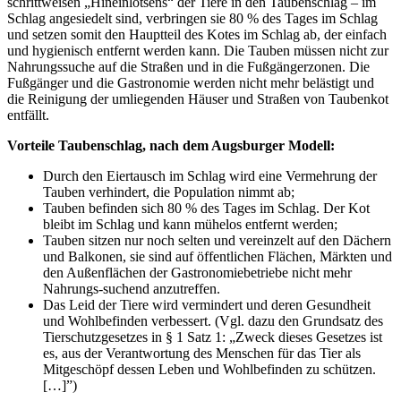
schrittweisen „Hineinlotsens“ der Tiere in den Taubenschlag – im
Schlag angesiedelt sind, verbringen sie 80 % des Tages im Schlag
und setzen somit den Hauptteil des Kotes im Schlag ab, der einfach
und hygienisch entfernt werden kann. Die Tauben müssen nicht zur
Nahrungssuche auf die Straßen und in die Fußgängerzonen. Die
Fußgänger und die Gastronomie werden nicht mehr belästigt und
die Reinigung der umliegenden Häuser und Straßen von Taubenkot
entfällt.
Vorteile Taubenschlag, nach dem Augsburger Modell:
Durch den Eiertausch im Schlag wird eine Vermehrung der
Tauben verhindert, die Population nimmt ab;
Tauben befinden sich 80 % des Tages im Schlag. Der Kot
bleibt im Schlag und kann mühelos entfernt werden;
Tauben sitzen nur noch selten und vereinzelt auf den Dächern
und Balkonen, sie sind auf öffentlichen Flächen, Märkten und
den Außenflächen der Gastronomiebetriebe nicht mehr
Nahrungs-suchend anzutreffen.
Das Leid der Tiere wird vermindert und deren Gesundheit
und Wohlbefinden verbessert. (Vgl. dazu den Grundsatz des
Tierschutzgesetzes in § 1 Satz 1: „Zweck dieses Gesetzes ist
es, aus der Verantwortung des Menschen für das Tier als
Mitgeschöpf dessen Leben und Wohlbefinden zu schützen.
[…]”)