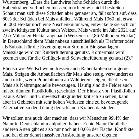
Württemberg. „Dass die Landwirte hohe Schäden durch die
Rabenkrähen verbuchen müssen, möchten wir nicht bestreiten.
Schaut man sich diese Schäden aber genauer an, fällt sofort auf, dass
60% der Schäden bei Mais anfallen. Während Mais 1960 mit etwa
56.000 Hektar noch eine Nischenkultur war, entwickelte sie sich zur
zweitwichtigsten Kultur nach Weizen. Mais wurde im Jahr 2021 auf
2,65 Millionen Hektar angebaut (Weizen ca. 2,86 Millionen Hektar).
In Deutschland dient Mais nahezu ausschließlich als Tierfutter oder
als Substrat für die Erzeugung von Strom in Biogasanlagen.
Maissilage wird zur Rinderfütterung genutzt. Körnermais wird
geerntet und für die Geflügel- und Schweinefütterung genutzt (2).“
Ebenso wie Wildschweine fressen auch Rabenkrähen sehr gerne
Mais. Steigen die Anbauflächen für Mais also stetig, verwundert es
auch nicht, wenn Populationen an Wildtieren steigen, die diesen
Mais als Nahrungsquelle bevorzugen. Häufig sind die Felder auch
mit zu dünnen Plastikfolien geschützt. Der Einsatz von Plastikfolien
ist aus Arten- und Umweltschutzgründen kritisch zu sehen, kann
aber in Gebieten mit sehr hohen Verlusten eine zu bevorzugende
Alternative zu der Tötung der schlauen Krähen darstellen.
Wir sollten uns auch klar machen, dass wir Menschen 99,4% der
Natur in Deutschland manipuliert haben. Echte Natur für all die
anderen Arten gibt es also nur noch auf 0,6% der Fläche. Konflikte
sind bei einer derart massiven Ausbreitung unserer eigenen