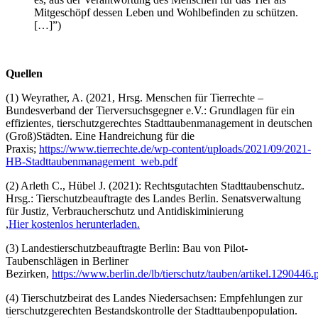
Mitgeschöpf dessen Leben und Wohlbefinden zu schützen.
[…]”)
Quellen
(1) Weyrather, A. (2021, Hrsg. Menschen für Tierrechte –
Bundesverband der Tierversuchsgegner e.V.: Grundlagen für ein
effizientes, tierschutzgerechtes Stadttaubenmanagement in deutschen
(Groß)Städten. Eine Handreichung für die
Praxis;
https://www.tierrechte.de/wp-content/uploads/2021/09/2021-
HB-Stadttaubenmanagement_web.pdf
(2) Arleth C., Hübel J. (2021): Rechtsgutachten Stadttaubenschutz.
Hrsg.: Tierschutzbeauftragte des Landes Berlin. Senatsverwaltung
für Justiz, Verbraucherschutz und Antidiskiminierung
,
Hier kostenlos herunterladen.
(3) Landestierschutzbeauftragte Berlin: Bau von Pilot-
Taubenschlägen in Berliner
Bezirken,
https://www.berlin.de/lb/tierschutz/tauben/artikel.1290446.
(4) Tierschutzbeirat des Landes Niedersachsen: Empfehlungen zur
tierschutzgerechten Bestandskontrolle der Stadttaubenpopulation.