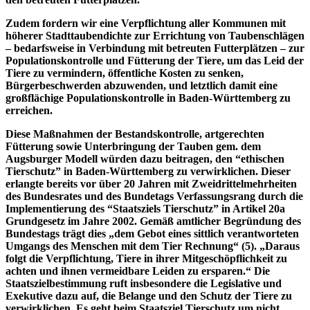
Zudem fordern wir eine Verpflichtung aller Kommunen mit
höherer Stadttaubendichte zur Errichtung von Taubenschlägen
– bedarfsweise in Verbindung mit betreuten Futterplätzen – zur
Populationskontrolle und Fütterung der Tiere, um das Leid der
Tiere zu vermindern, öffentliche Kosten zu senken,
Bürgerbeschwerden abzuwenden, und letztlich damit eine
großflächige Populationskontrolle in Baden-Württemberg zu
erreichen.
Diese Maßnahmen der Bestandskontrolle, artgerechten
Fütterung sowie Unterbringung der Tauben gem. dem
Augsburger Modell würden dazu beitragen, den “ethischen
Tierschutz” in Baden-Württemberg zu verwirklichen. Dieser
erlangte bereits vor über 20 Jahren mit Zweidrittelmehrheiten
des Bundesrates und des Bundetags Verfassungsrang durch die
Implementierung des “Staatsziels Tierschutz” in Artikel 20a
Grundgesetz im Jahre 2002. Gemäß amtlicher Begründung des
Bundestags trägt dies „dem Gebot eines sittlich verantworteten
Umgangs des Menschen mit dem Tier Rechnung“ (5). „Daraus
folgt die Verpflichtung, Tiere in ihrer Mitgeschöpflichkeit zu
achten und ihnen vermeidbare Leiden zu ersparen.“ Die
Staatszielbestimmung ruft insbesondere die Legislative und
Exekutive dazu auf, die Belange und den Schutz der Tiere zu
verwirklichen. Es geht beim Staatsziel Tierschutz um nicht