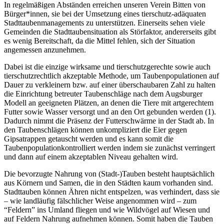
In regelmäßigen Abständen erreichen unseren Verein Bitten von
Bürger*innen, sie bei der Umsetzung eines tierschutz-adäquaten
Stadttaubenmanagements zu unterstützen. Einerseits sehen viele
Gemeinden die Stadttaubensituation als Störfaktor, andererseits gibt
es wenig Bereitschaft, da die Mittel fehlen, sich der Situation
angemessen anzunehmen.
Dabei ist die einzige wirksame und tierschutzgerechte sowie auch
tierschutzrechtlich akzeptable Methode, um Taubenpopulationen auf
Dauer zu verkleinern bzw. auf einer überschaubaren Zahl zu halten
die Einrichtung betreuter Taubenschläge nach dem Augsburger
Modell an geeigneten Plätzen, an denen die Tiere mit artgerechtem
Futter sowie Wasser versorgt und an den Ort gebunden werden (1).
Dadurch nimmt die Präsenz der Futterschwärme in der Stadt ab. In
den Taubenschlägen können unkompliziert die Eier gegen
Gipsatrappen getauscht werden und es kann somit die
Taubenpopulationkontrolliert werden indem sie zunächst verringert
und dann auf einem akzeptablen Niveau gehalten wird.
Die bevorzugte Nahrung von (Stadt-)Tauben besteht hauptsächlich
aus Körnern und Samen, die in den Städten kaum vorhanden sind.
Stadttauben können Ähren nicht entspelzen, was verhindert, dass sie
– wie landläufig fälschlicher Weise angenommen wird – zum
“Feldern” ins Umland fliegen und wie Wildvögel auf Wiesen und
auf Feldern Nahrung aufnehmen können. Somit haben die Tauben