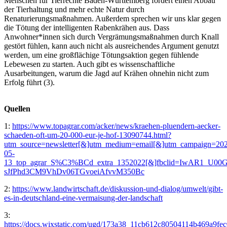
Menschen für Tierrechte Baden-Württemberg fordert einen Abbau
der Tierhaltung und mehr echte Natur durch
Renaturierungsmaßnahmen. Außerdem sprechen wir uns klar gegen
die Tötung der intelligenten Rabenkrähen aus. Dass
Anwohner*innen sich durch Vergrämungsmaßnahmen durch Knall
gestört fühlen, kann auch nicht als ausreichendes Argument genutzt
werden, um eine großflächige Tötungsaktion gegen fühlende
Lebewesen zu starten. Auch gibt es wissenschaftliche
Ausarbeitungen, warum die Jagd auf Krähen ohnehin nicht zum
Erfolg führt (3).
Quellen
1:
https://www.topagrar.com/acker/news/kraehen-pluendern-aecker-
schaeden-oft-um-20-000-eur-je-hof-13090744.html?
utm_source=newsletter[&]utm_medium=email[&]utm_campaign=20
05-
13_top_agrar_S%C3%BCd_extra_1352022[&]fbclid=IwAR1_
sJfPhd3CM9VhDv06TGvoeiAfvvM350Bc
2:
https://www.landwirtschaft.de/diskussion-und-dialog/umwelt/gibt-
es-in-deutschland-eine-vermaisung-der-landschaft
3:
https://docs.wixstatic.com/ugd/173a38_11cb612c80504114b469a9fe