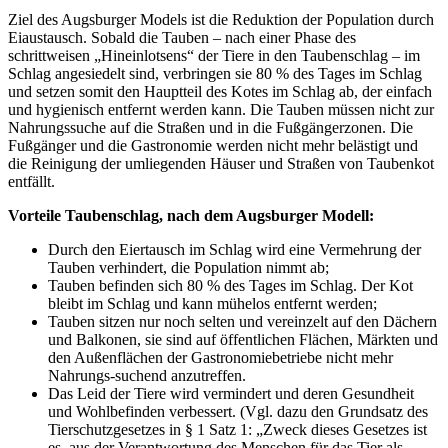
Ziel des Augsburger Models ist die Reduktion der Population durch
Eiaustausch. Sobald die Tauben – nach einer Phase des
schrittweisen „Hineinlotsens“ der Tiere in den Taubenschlag – im
Schlag angesiedelt sind, verbringen sie 80 % des Tages im Schlag
und setzen somit den Hauptteil des Kotes im Schlag ab, der einfach
und hygienisch entfernt werden kann. Die Tauben müssen nicht zur
Nahrungssuche auf die Straßen und in die Fußgängerzonen. Die
Fußgänger und die Gastronomie werden nicht mehr belästigt und
die Reinigung der umliegenden Häuser und Straßen von Taubenkot
entfällt.
Vorteile Taubenschlag, nach dem Augsburger Modell:
Durch den Eiertausch im Schlag wird eine Vermehrung der
Tauben verhindert, die Population nimmt ab;
Tauben befinden sich 80 % des Tages im Schlag. Der Kot
bleibt im Schlag und kann mühelos entfernt werden;
Tauben sitzen nur noch selten und vereinzelt auf den Dächern
und Balkonen, sie sind auf öffentlichen Flächen, Märkten und
den Außenflächen der Gastronomiebetriebe nicht mehr
Nahrungs-suchend anzutreffen.
Das Leid der Tiere wird vermindert und deren Gesundheit
und Wohlbefinden verbessert. (Vgl. dazu den Grundsatz des
Tierschutzgesetzes in § 1 Satz 1: „Zweck dieses Gesetzes ist
es, aus der Verantwortung des Menschen für das Tier als