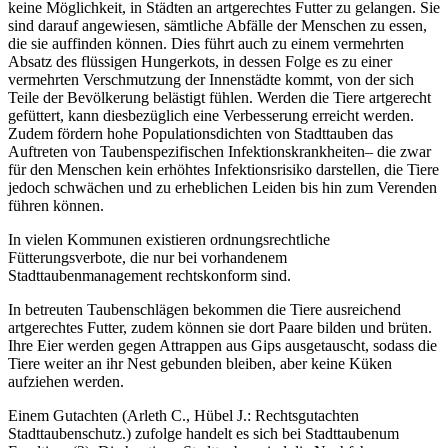
keine Möglichkeit, in Städten an artgerechtes Futter zu gelangen. Sie
sind darauf angewiesen, sämtliche Abfälle der Menschen zu essen,
die sie auffinden können. Dies führt auch zu einem vermehrten
Absatz des flüssigen Hungerkots, in dessen Folge es zu einer
vermehrten Verschmutzung der Innenstädte kommt, von der sich
Teile der Bevölkerung belästigt fühlen. Werden die Tiere artgerecht
gefüttert, kann diesbezüglich eine Verbesserung erreicht werden.
Zudem fördern hohe Populationsdichten von Stadttauben das
Auftreten von Taubenspezifischen Infektionskrankheiten– die zwar
für den Menschen kein erhöhtes Infektionsrisiko darstellen, die Tiere
jedoch schwächen und zu erheblichen Leiden bis hin zum Verenden
führen können.
In vielen Kommunen existieren ordnungsrechtliche
Fütterungsverbote, die nur bei vorhandenem
Stadttaubenmanagement rechtskonform sind.
In betreuten Taubenschlägen bekommen die Tiere ausreichend
artgerechtes Futter, zudem können sie dort Paare bilden und brüten.
Ihre Eier werden gegen Attrappen aus Gips ausgetauscht, sodass die
Tiere weiter an ihr Nest gebunden bleiben, aber keine Küken
aufziehen werden.
Einem Gutachten (Arleth C., Hübel J.: Rechtsgutachten
Stadttaubenschutz.) zufolge handelt es sich bei Stadttaubenum